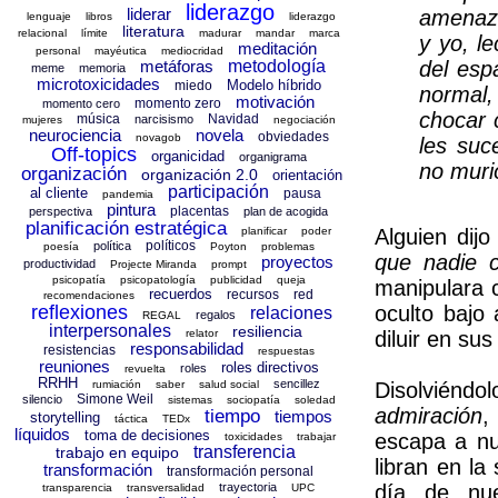
liderazgo
liderar
amenaza
lenguaje
libros
liderazgo
literatura
relacional
límite
madurar
mandar
marca
y yo, l
meditación
personal
mayéutica
mediocridad
metáforas
metodología
del esp
meme
memoria
microtoxicidades
Modelo híbrido
miedo
normal,
motivación
momento zero
momento cero
chocar 
música
Navidad
narcisismo
mujeres
negociación
neurociencia
novela
obviedades
novagob
les suc
Off-topics
organicidad
organigrama
no murió
organización
organización 2.0
orientación
participación
al cliente
pausa
pandemia
pintura
placentas
perspectiva
plan de acogida
planificación estratégica
planificar
poder
Alguien dij
políticos
política
poesía
Poyton
problemas
que nadie 
proyectos
productividad
Projecte Miranda
prompt
psicopatía
psicopatología
publicidad
queja
manipulara 
recuerdos
recursos
red
recomendaciones
reflexiones
oculto bajo 
relaciones
regalos
REGAL
interpersonales
resiliencia
relator
diluir en su
responsabilidad
resistencias
respuestas
reuniones
roles directivos
roles
revuelta
RRHH
sencillez
rumiación
saber
salud social
Disolviénd
Simone Weil
silencio
sistemas
sociopatía
soledad
admiración
,
tiempo
tiempos
storytelling
táctica
TEDx
líquidos
toma de decisiones
escapa a nu
toxicidades
trabajar
transferencia
trabajo en equipo
libran en la
transformación
transformación personal
trayectoria
día de nue
transparencia
transversalidad
UPC