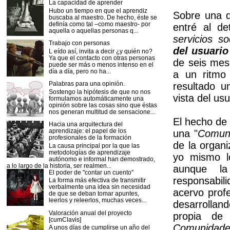
La capacidad de aprender
Hubo un tiempo en que el aprendiz
Sobre una d
buscaba al maestro. De hecho, éste se
definía como tal –como maestro- por
entré al de
aquella o aquellas personas q...
servicios so
Trabajo con personas
del usuario
L eído así, invita a decir ¿y quién no?
Ya que el contacto con otras personas
de seis mes
puede ser más o menos intenso en el
día a día, pero no ha...
a un ritmo
Palabras para una opinión.
resultado u
Sostengo la hipótesis de que no nos
vista del us
formulamos automáticamente una
opinión sobre las cosas sino que éstas
nos generan multitud de sensacione...
El hecho de
Hacia una arquitectura del
aprendizaje: el papel de los
una "
Comuni
profesionales de la formación
de la organi
La causa principal por la que las
metodologías de aprendizaje
yo mismo lo
autónomo e informal han demostrado,
a lo largo de la historia, ser realmen...
aunque la
El poder de "contar un cuento"
responsabili
La forma más efectiva de transmitir
verbalmente una idea sin necesidad
acervo prof
de que se deban tomar apuntes,
leerlos y releerlos, muchas veces...
desarrolla
Valoración anual del proyecto
propia de
[cumClavis]
Comunidades
A unos días de cumplirse un año del