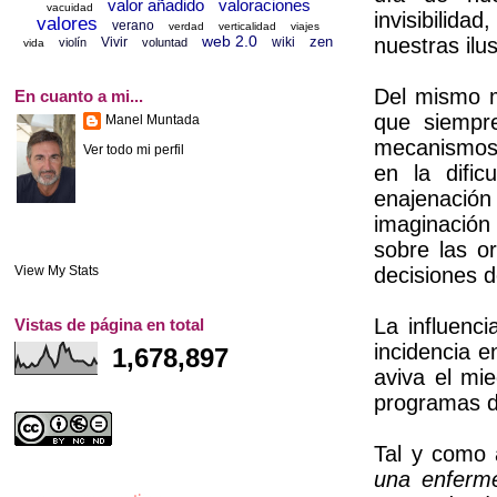
valor añadido
valoraciones
vacuidad
invisibilid
valores
verano
verdad
verticalidad
viajes
web 2.0
zen
nuestras ilu
Vivir
wiki
violín
voluntad
vida
Del mismo m
En cuanto a mi...
que siempre
Manel Muntada
mecanismos 
Ver todo mi perfil
en la dific
enajenación
imaginación
sobre las o
View My Stats
decisiones d
La influenc
Vistas de página en total
incidencia e
1,678,897
aviva el mi
programas d
Tal y como 
una enferme