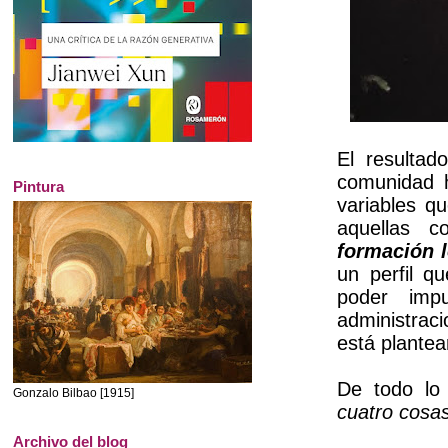
El resultad
comunidad 
Pintura
variables q
aquellas c
formación l
un perfil q
poder impu
administrac
está plantea
De todo lo 
Gonzalo Bilbao [1915]
cuatro cosa
Archivo del blog