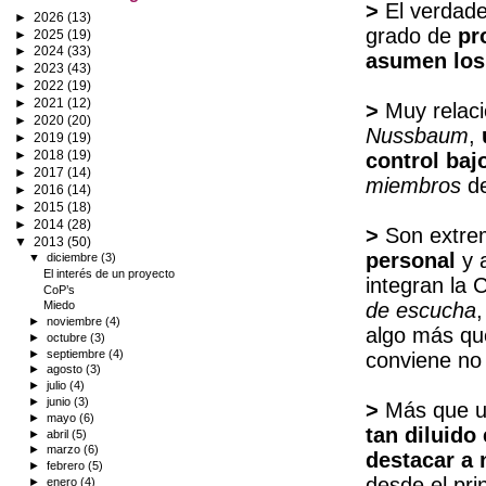
>
El verdade
►
2026
(13)
grado de
pr
►
2025
(19)
►
2024
(33)
asumen los
►
2023
(43)
►
2022
(19)
►
2021
(12)
>
Muy relaci
►
2020
(20)
Nussbaum
,
►
2019
(19)
►
2018
(19)
control baj
►
2017
(14)
miembros
de
►
2016
(14)
►
2015
(18)
►
2014
(28)
>
Son extre
▼
2013
(50)
personal
y 
▼
diciembre
(3)
El interés de un proyecto
integran la
CoP’s
de escucha
Miedo
►
noviembre
(4)
algo más qu
►
octubre
(3)
►
septiembre
(4)
conviene no
►
agosto
(3)
►
julio
(4)
►
junio
(3)
>
Más que un
►
mayo
(6)
tan diluido
►
abril
(5)
►
marzo
(6)
destacar a
►
febrero
(5)
desde el pri
►
enero
(4)