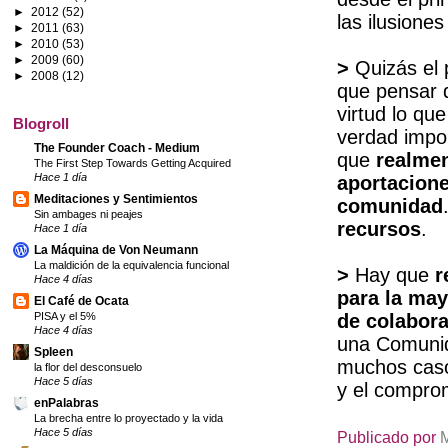
►
2012
(52)
las ilusione
►
2011
(63)
►
2010
(53)
►
2009
(60)
>
Quizás el 
►
2008
(12)
que pensar 
virtud lo qu
Blogroll
verdad impor
The Founder Coach - Medium
que
realme
The First Step Towards Getting Acquired
Hace 1 día
aportacione
Meditaciones y Sentimientos
comunidad
Sin ambages ni peajes
recursos
.
Hace 1 día
La Máquina de Von Neumann
La maldición de la equivalencia funcional
>
Hay que
r
Hace 4 días
para la may
El Café de Ocata
PISA y el 5%
de colabora
Hace 4 días
una Comunida
Spleen
muchos casos
la flor del desconsuelo
Hace 5 días
y el compro
enPalabras
La brecha entre lo proyectado y la vida
Hace 5 días
Publicado por