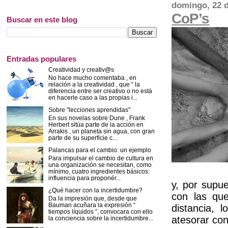
domingo, 22 d
CoP’s
Buscar en este blog
Entradas populares
Creatividad y creativ@s
No hace mucho comentaba , en
relación a la creatividad , que “ la
diferencia entre ser creativo o no está
en hacerle caso a las propias i...
Sobre "lecciones aprendidas"
En sus novelas sobre Dune , Frank
Herbert sitúa parte de la acción en
Arrakis , un planeta sin agua, con gran
parte de su superficie c...
Palancas para el cambio: un ejemplo
Para impulsar el cambio de cultura en
una organización se necesitan, como
mínimo, cuatro ingredientes básicos:
influencia para proponér...
y, por supu
¿Qué hacer con la incertidumbre?
con las que
Da la impresión que, desde que
Bauman acuñara la expresión “
distancia, 
tiempos líquidos ”, convocara con ello
atesorar con
la conciencia sobre la incertidumbre...