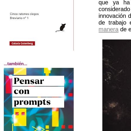
que ya ha 
considerad
innovación 
de trabajo
manera
de e
...también...