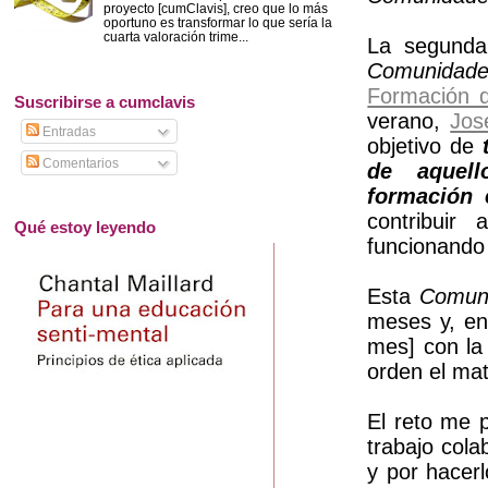
proyecto [cumClavis], creo que lo más
oportuno es transformar lo que sería la
cuarta valoración trime...
La segunda
Comunidade
Formación d
Suscribirse a cumclavis
verano,
Jos
Entradas
objetivo de
Comentarios
de aquell
formación 
contribuir
Qué estoy leyendo
funcionando
Esta
Comuni
meses y, en
mes] con la 
orden el mat
El reto me 
trabajo col
y por hacer