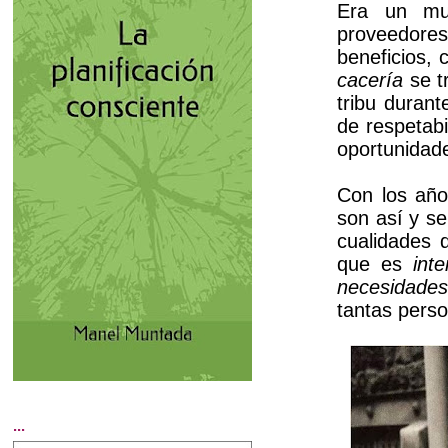
Era un mu
proveedor
beneficios,
cacería
se t
tribu duran
de respetabi
oportunidad
Con los año
son así y se
cualidades 
que es
int
necesidade
tantas perso
...