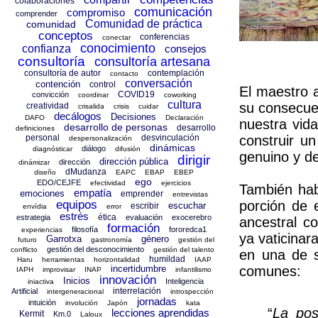
colaboraciones
comunicación
compromiso
comprender
Comunidad de práctica
comunidad
conceptos
conferencias
conectar
conocimiento
confianza
consejos
consultoría
consultoría artesana
consultoría de autor
contemplación
contacto
conversación
contención
control
El maestro a
COVID19
convicción
coordinar
coworking
cultura
su consecuen
creatividad
crisalida
crisis
cuidar
decálogos
Decisiones
DAFO
Declaración
nuestra vid
desarrollo de personas
desarrollo
definiciones
personal
desvinculación
construir u
despersonalización
dinámicas
diálogo
diagnósticar
difusión
genuino y de
dirigir
dirección pública
dirección
dinámizar
dMudanza
diseño
EAPC
EBAP
EBEP
ego
EDO/CEJFE
efectividad
ejercicios
También hab
empatía
emociones
emprender
entrevistas
equipos
porción de 
escuchar
escribir
envídia
error
estrés
ética
estrategia
evaluación
exocerebro
ancestral c
formación
filosofía
fororedca1
experiencias
ya vaticina
Garrotxa
género
futuro
gastronomía
gestión del
gestión del desconocimiento
conflicto
gestión del talento
en una de
humildad
Haru
herramientas
horizontalidad
IAAP
incertidumbre
comunes:
IAPH
improvisar
INAP
infantilismo
innovación
Inicios
Inteligencia
iniactiva
interrelación
Artificial
intergeneracional
introspección
jornadas
intuición
involución
Japón
kata
“
La pos
lecciones aprendidas
Kermit
Km.0
Laloux