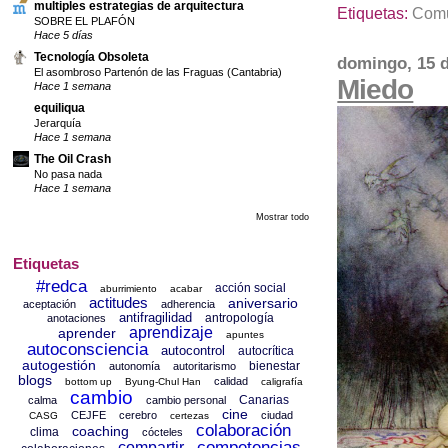
multiples estrategias de arquitectura
Etiquetas:
Comu
SOBRE EL PLAFÓN
Hace 5 días
Tecnología Obsoleta
domingo, 15 d
El asombroso Partenón de las Fraguas (Cantabria)
Miedo
Hace 1 semana
equiliqua
Jerarquía
Hace 1 semana
The Oil Crash
No pasa nada
Hace 1 semana
Mostrar todo
Etiquetas
#redca
acción social
aburrimiento
acabar
actitudes
aniversario
aceptación
adherencia
antifragilidad
antropología
anotaciones
aprendizaje
aprender
apuntes
autoconsciencia
autocontrol
autocrítica
autogestión
bienestar
autonomía
autoritarismo
blogs
calidad
bottom up
Byung-Chul Han
caligrafía
cambio
Canarias
calma
cambio personal
cine
CEJFE
cerebro
ciudad
CASG
certezas
colaboración
coaching
clima
cócteles
competencias
compartir