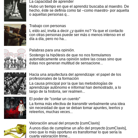
La capacidad de aprender
Hubo un tiempo en que el aprendiz buscaba al maestro. De
hecho, éste se definía como tal –como maestro- por aquella
o aquellas personas q...
Trabajo con personas
L eído así, invita a decir ¿y quién no? Ya que el contacto
con otras personas puede ser más o menos intenso en el
día a día, pero no ha...
Palabras para una opinión.
Sostengo la hipótesis de que no nos formulamos
automáticamente una opinión sobre las cosas sino que
éstas nos generan multitud de sensacione...
Hacia una arquitectura del aprendizaje: el papel de los
profesionales de la formación
La causa principal por la que las metodologías de
aprendizaje autónomo e informal han demostrado, a lo
largo de la historia, ser realmen...
El poder de "contar un cuento"
La forma más efectiva de transmitir verbalmente una idea
sin necesidad de que se deban tomar apuntes, leerlos y
releerlos, muchas veces...
Valoración anual del proyecto [cumClavis]
A unos días de cumplirse un año del proyecto [cumClavis],
creo que lo más oportuno es transformar lo que sería la
cuarta valoración trime...