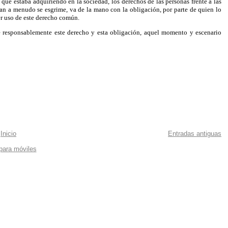
que estaba adquiriendo en la sociedad, los derechos de las personas frente a las
e tan a menudo se esgrime, va de la mano con la obligación, por parte de quien lo
r uso de este derecho común.
e responsablemente este derecho y esta obligación, aquel momento y escenario
Inicio
Entradas antiguas
 para móviles