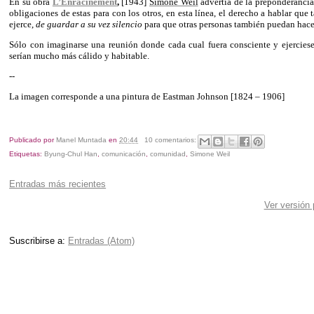
En su obra
L’Enracinement
,
[1943]
Simone Weil
advertía de la preponderancia 
obligaciones de estas para con los otros, en esta línea, el derecho a hablar qu
ejerce,
de guardar a su vez silencio
para que otras personas también puedan hace
Sólo con imaginarse una reunión donde cada cual fuera consciente y ejercies
serían mucho más cálido y habitable.
--
La imagen corresponde a una pintura de Eastman Johnson [1824 – 1906]
Publicado por
Manel Muntada
en
20:44
10 comentarios:
Etiquetas:
Byung-Chul Han
,
comunicación
,
comunidad
,
Simone Weil
Entradas más recientes
Ver versión
Suscribirse a:
Entradas (Atom)