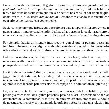
En un retiro de meditación, llegado el momento, se propuso guardar silencio
prohibido hablar?
”, le respondieron que no, que no estaba prohibido hablar, só
tenían los otros de escuchar lo que fuera a decir. Si no era así, si consideraba que
debía, tan sólo, a “
su necesidad de hablar
”, entonces es cuando se le sugería con
ocuparlo como más creyera conveniente.
Suele considerarse que hablar, aunque sólo sea para romper el silencio, genera ri
genera tensión interpersonal e individualiza a las personas lo cual, hasta cierto
como sabemos, hay distintos tipos de habla y de silencios dependiendo, sobre tod
Por ejemplo, habría un silencio introspectivo con el que la persona busca ais
fundirse íntimamente con alguien o simplemente descansar del ruido que ocasion
orientado a someter el ego y diluirse con el grupo respetando el tiempo, el espaci
Del mismo modo también hay un habla comunicativa y relacional cuyo propósi
relaciones o afianzar vínculos y otra con un carácter más ansiolítico, destinada 
para quedarse a solas con ella misma o a la necesidad irreprimible de reafirmar s
Un tipo de habla, este último, voraz e insaciable como suele serlo todo aquell
Han
cuando advierte que, hoy en día, predomina una
comunicación sin comun
mismo con el miedo, más o menos consciente, de perder relevancia social en la
opinión o idea lanzada para recrearse en el espejo de la admiración del propio pú
Expresada de esta forma puede parecer que esta necesidad de hablar egoísta 
patología psicosocial de algunas personas, pero no es así, la necesidad de hablar
detrimento de la comunidad, y se filtra en nuestras organizaciones diluyendo la
de nuestras reuniones y contaminando la química necesaria para una relación in