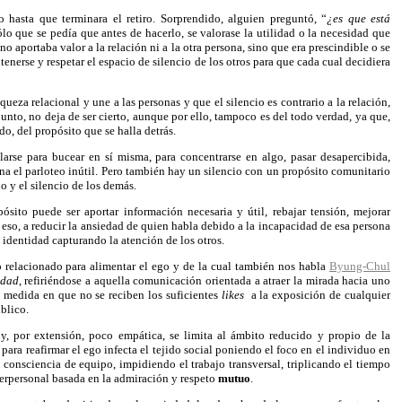
 hasta que terminara el retiro. Sorprendido, alguien preguntó, “
¿es que está
lo que se pedía que antes de hacerlo, se valorase la utilidad o la necesidad que
 no aportaba valor a la relación ni a la otra persona, sino que era prescindible o se
tenerse y respetar el espacio de silencio de los otros para que cada cual decidiera
queza relacional y une a las personas y que el silencio es contrario a la relación,
 punto, no deja de ser cierto, aunque por ello, tampoco es del todo verdad, ya que,
o, del propósito que se halla detrás.
larse para bucear en sí misma, para concentrarse en algo, pasar desapercibida,
a el parloteo inútil. Pero también hay un silencio con un propósito comunitario
o y el silencio de los demás.
to puede ser aportar información necesaria y útil, rebajar tensión, mejorar
a eso, a reducir la ansiedad de quien habla debido a la incapacidad de esa persona
u identidad capturando la atención de los otros.
o relacionado para alimentar el ego y de la cual también nos habla
Byung-Chul
idad
, refiriéndose a aquella comunicación
orientada a atraer la mirada hacia uno
 medida en que no se reciben los suficientes
likes
a la exposición de cualquier
blico.
y, por extensión, poco empática, se limita al ámbito reducido y propio de la
 para reafirmar el ego infecta el tejido social poniendo el foco en el individuo en
 consciencia de equipo, impidiendo el trabajo transversal, triplicando el tiempo
terpersonal basada en la admiración y respeto
mutuo
.