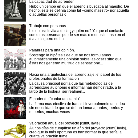
La capacidad de aprender
Hubo un tiempo en que el aprendiz buscaba al maestro. De
hecho, éste se definía como tal –como maestro- por aquella
o aquellas personas q...
Trabajo con personas
L eído así, invita a decir ¿y quién no? Ya que el contacto
con otras personas puede ser más o menos intenso en el
día a día, pero no ha...
Palabras para una opinión.
Sostengo la hipótesis de que no nos formulamos
automáticamente una opinión sobre las cosas sino que
éstas nos generan multitud de sensacione...
Hacia una arquitectura del aprendizaje: el papel de los
profesionales de la formación
La causa principal por la que las metodologías de
aprendizaje autónomo e informal han demostrado, a lo
largo de la historia, ser realmen...
El poder de "contar un cuento"
La forma más efectiva de transmitir verbalmente una idea
sin necesidad de que se deban tomar apuntes, leerlos y
releerlos, muchas veces...
Valoración anual del proyecto [cumClavis]
A unos días de cumplirse un año del proyecto [cumClavis],
creo que lo más oportuno es transformar lo que sería la
cuarta valoración trime...