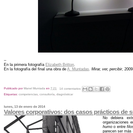
--
En la primera fotografía
Elizabeth Britton
.
En la fotografía del final una obra de
A. Muntadas
.
Mirar, ver, percibir
, 2009
Publicado por
Manel Muntada
en
7:21
14 comentarios:
Etiquetas:
competencias
,
consultoría
,
diagnósticar
lunes, 13 de enero de 2014
Valores corporativos: dos casos prácticos de s
No debiera ext
organizaciones 
humo
o entre
filo
parecen ser más d