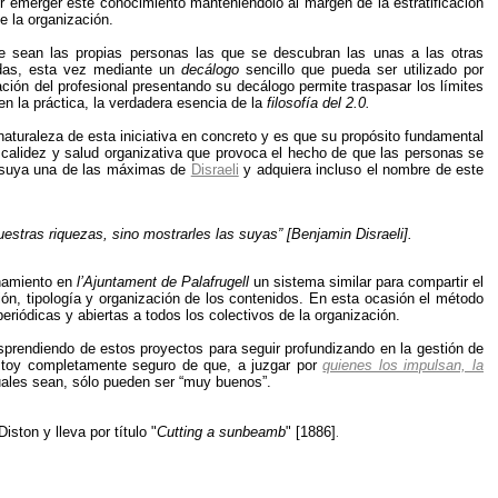
r emerger este conocimiento manteniéndolo al margen de la estratificación
de la organización.
 sean las propias personas las que se descubran las unas a las otras
idas, esta vez mediante un
decálogo
sencillo que pueda ser utilizado por
ción del profesional presentando su decálogo permite traspasar los límites
 la práctica, la verdadera esencia de la
filosofía del 2.0.
naturaleza de esta iniciativa en concreto y es que su propósito fundamental
 calidez y salud organizativa que provoca el hecho de que las personas se
a suya una de las máximas de
Disraeli
y adquiera incluso el nombre de este
estras riquezas, sino mostrarles las suyas” [Benjamin Disraeli].
namiento en
l’Ajuntament de Palafrugell
un sistema similar para compartir el
ión, tipología y organización de los contenidos. En esta ocasión el método
eriódicas y abiertas a todos los colectivos de la organización.
sprendiendo de estos proyectos para seguir profundizando en la gestión de
estoy completamente seguro de que, a juzgar por
quienes los impulsan, la
uales sean, sólo pueden ser “muy buenos”.
ston y lleva por título "
Cutting a sunbeamb
" [1886]
.