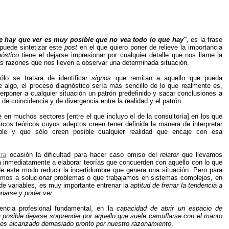
e hay que ver es muy posible que no vea todo lo que hay
"
, es la frase
puede sintetizar este
post
en el que quiero poner de relieve la importancia
óstico
tiene el dejarse impresionar por cualquier detalle que nos llame la
as razones que nos lleven a observar una determinada situación.
ólo se tratara de identificar
signos
que remitan a aquello que pueda
 algo, el proceso diagnóstico sería más sencillo de lo que realmente es,
erponer a cualquier situación un patrón predefinido y sacar conclusiones a
 de coincidencia y de divergencia entre la realidad y el patrón.
 en muchos sectores [entre el que incluyo el de la consultoría] en los que
cos teóricos cuyos adeptos creen tener definida la manera de interpretar
sible y que sólo creen posible cualquier realidad que encaje con esa
tra
ocasión la dificultad para hacer caso omiso del
relator
que llevamos
 inmediatamente a elaborar teorías que concuerden con aquello con lo que
 este modo reducir la incertidumbre que genera una situación. Pero para
amos a solucionar problemas o que trabajamos en sistemas complejos, en
 de variables, es muy importante entrenar la
aptitud de frenar la tendencia a
onarse y poder ver
.
encia profesional fundamental, en la
capacidad de abrir un espacio de
a posible dejarse sorprender por aquello que suele camuflarse con el manto
o es alcanzado demasiado pronto por nuestro razonamiento
.