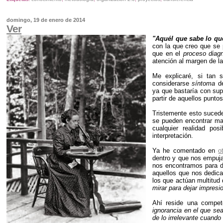
domingo, 19 de enero de 2014
Ver
"Aquél que sabe lo qu
con la que creo que se 
que en el
proceso diagn
atención al margen de l
Me explicaré, si tan s
considerarse
síntoma
de
ya que bastaría con sup
partir de aquellos puntos
Tristemente esto sucede
se pueden encontrar mar
cualquier realidad po
interpretación.
Ya he comentado en
o
dentro y que nos empuja
nos encontramos para de
aquellos que nos dedic
los que actúan multitud
mirar para dejar impresi
Ahí reside una compet
ignorancia en el que se
de lo irrelevante cuand