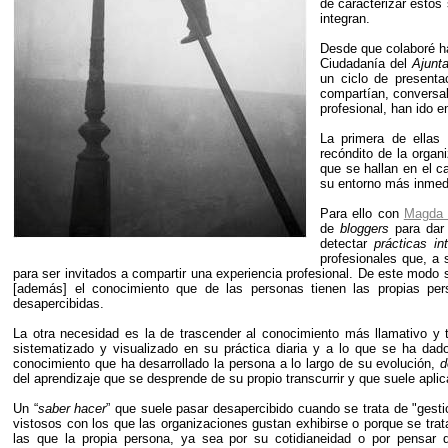
de caracterizar estos
integran.
Desde que colaboré ha
Ciudadanía del
Ajunt
un ciclo de presenta
compartían, conversab
profesional, han ido 
La primera de ellas
recóndito de la organ
que se hallan en el c
su entorno más inmedi
Para ello con
Magda 
de
bloggers
para dar 
detectar
prácticas in
profesionales que, a
para ser invitados a compartir una experiencia profesional. De este mod
[además] el conocimiento que de las personas tienen las propias pe
desapercibidas.
La otra necesidad es la de trascender al conocimiento más llamativo y 
sistematizado y visualizado en su práctica diaria y a lo que se ha dad
conocimiento que ha desarrollado la persona a lo largo de su evolución,
d
del aprendizaje que se desprende de su propio transcurrir y que suele aplic
Un “
saber hacer
” que suele pasar desapercibido cuando se trata de "gesti
vistosos con los que las organizaciones gustan exhibirse o porque se tr
las que la propia persona, ya sea por su cotidianeidad o por pensar 