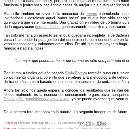
singulariza a cada persona y, por otro, desplegar un mecanismo para hace
funcional o jerárquica y haciéndolo capaz de arrojar luz a cualquier rincón 
Para ello también se sirve de la mecánica del
meme
estimulando a que
invitándose a desglosar aquel “saber hacer” por el que han sido escog
quienquiera que esté interesado. Una grabación en vídeo de cortísima dura
de la organización
compartiéndolo
generosamente en la Red y mostrando, en
Tan sólo me falta un aspecto sin el cual quedaría incompleta la verdadera 
busca trascender la pura gestión del conocimiento para concentrase en la
vean reconocidas y valoradas entre ellas. De ahí que este proyecto hag
famoso estadista inglés:
“Lo mejor que podemos hacer por otro no es sólo compartir con él nu
Por último, a finales del año pasado
Silvia Esteva
también puso en funcio
conocimiento organizativo en lo que se refiere a la metodología de detecc
de transferéncia está basado en sesiones presenciales de corta duración, p
Ahora tan sólo nos queda esperar a conocer los resultados que se van de
lo que realmente es la esencia del conocimiento organizativo, aunque 
ilusión y los propósitos que los inspiran
, ya se puede avanzar que, sean c
---
De la primera foto desconozco la autoría. La segunda imagen es de Adam Di
Publicado por
Manel Muntada
en
9:01
14 comentarios:
Etiquetas:
conocimiento
,
metodología
,
organización 2.0
,
proyectos
,
transferencia