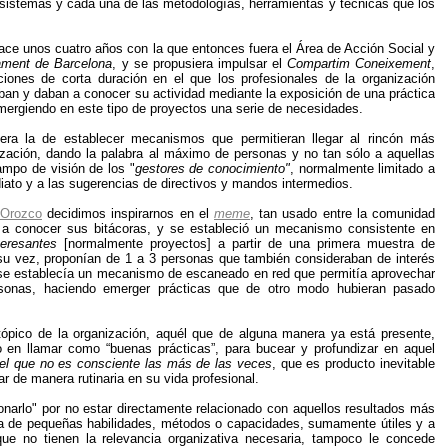
 sistemas y cada una de las metodologías, herramientas y técnicas que los
ce unos cuatro años con la que entonces fuera el Área de Acción Social y
ament de Barcelona
, y se propusiera impulsar el
Compartim Coneixement
,
ciones de corta duración en el que los profesionales de la organización
an y daban a conocer su actividad mediante la exposición de una práctica
emergiendo en este tipo de proyectos una serie de necesidades.
 era la de establecer mecanismos que permitieran llegar al rincón más
ización, dando la palabra al máximo de personas y no tan sólo a aquellas
ampo de visión de los "
gestores de conocimiento"
, normalmente limitado a
ato y a las sugerencias de directivos y mandos intermedios.
Orozco
decidimos inspirarnos en el
meme
, tan usado entre la comunidad
a conocer sus bitácoras, y se estableció un mecanismo consistente en
teresantes
[normalmente proyectos] a partir de una primera muestra de
 su vez, proponían de 1 a 3 personas que también consideraban de interés
o se establecía un mecanismo de escaneado en red que permitía aprovechar
rsonas, haciendo emerger prácticas que de otro modo hubieran pasado
tópico de la organización, aquél que de alguna manera ya está presente,
o en llamar como “buenas prácticas”, para bucear y profundizar en aquel
el que no es consciente las más de las veces
, que es producto inevitable
ar de manera rutinaria en su vida profesional.
onarlo" por no estar directamente relacionado con aquellos resultados más
ata de pequeñas habilidades, métodos o capacidades, sumamente útiles y a
que no tienen la relevancia organizativa necesaria, tampoco le concede