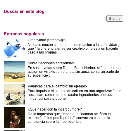
Buscar en este blog
Entradas populares
Creatividad y creativ@s
No hace mucho comentaba , en relación a la creatividad ,
que “ la diferencia entre ser creativo o no está en hacerle
caso a las propias i...
Sobre "lecciones aprendidas"
En sus novelas sobre Dune , Frank Herbert sitúa parte de la
acción en Arrakis , un planeta sin agua, con gran parte de
su superficie c...
Palancas para el cambio: un ejemplo
Para impulsar el cambio de cultura en una organización se
necesitan, como mínimo, cuatro ingredientes básicos:
influencia para proponér...
¿Qué hacer con la incertidumbre?
Da la impresión que, desde que Bauman acuñara la
expresión “ tiempos líquidos ”, convocara con ello la
conciencia sobre la incertidumbre...