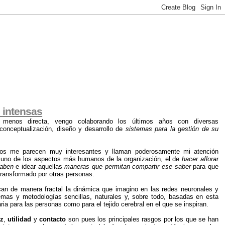
e intensas
enos directa, vengo colaborando los últimos años con diversas
 conceptualización, diseño y desarrollo de
sistemas para la gestión de su
tos me parecen muy interesantes y llaman poderosamente mi atención
 uno de los aspectos más humanos de la organización, el de
hacer aflorar
saben
e idear aquellas
maneras que permitan compartir ese saber
para que
 transformado por otras personas.
an de manera fractal la dinámica que imagino en las redes neuronales y
emas y metodologías sencillas, naturales y, sobre todo, basadas en esta
ia para las personas como para el tejido cerebral en el que se inspiran.
ez
,
utilidad
y
contacto
son pues los principales rasgos por los que se han