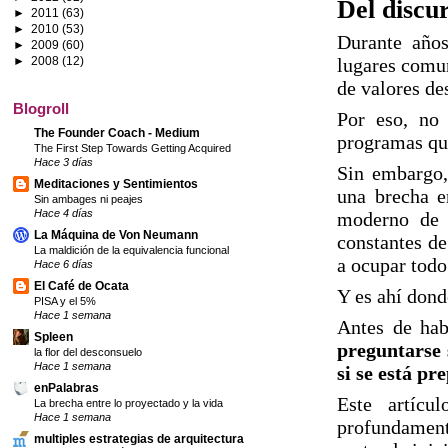
Del discur
►
2011
(63)
►
2010
(53)
Durante años
►
2009
(60)
►
2008
(12)
lugares comun
de valores de
Blogroll
Por eso, no 
The Founder Coach - Medium
programas que
The First Step Towards Getting Acquired
Hace 3 días
Sin embargo, 
Meditaciones y Sentimientos
una brecha e
Sin ambages ni peajes
Hace 4 días
moderno de l
La Máquina de Von Neumann
constantes de
La maldición de la equivalencia funcional
a ocupar todo
Hace 6 días
El Café de Ocata
Y es ahí dond
PISA y el 5%
Hace 1 semana
Antes de hab
Spleen
preguntarse 
la flor del desconsuelo
Hace 1 semana
si se está p
enPalabras
Este artícu
La brecha entre lo proyectado y la vida
Hace 1 semana
profundament
multiples estrategias de arquitectura