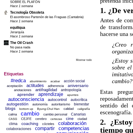
pretenda inic
SOBRE EL PLAFÓN
Hace 1 semana
1. ¿De ve
Tecnología Obsoleta
El asombroso Partenón de las Fraguas (Cantabria)
Antes de com
Hace 1 semana
de transform
equiliqua
Jerarquía
hacerse una s
Hace 1 semana
The Oil Crash
¿Creo r
No pasa nada
organiza
Hace 1 semana
¿Estoy s
Mostrar todo
sobre el
imitativ
Etiquetas
cambio?
#redca
acción social
aburrimiento
acabar
actitudes
aniversario
aceptación
adherencia
antifragilidad
antropología
anotaciones
Estas pregu
aprendizaje
aprender
apuntes
reposadament
autoconsciencia
autocontrol
autocrítica
autogestión
sentido del 
bienestar
autonomía
autoritarismo
blogs
calidad
bottom up
Byung-Chul Han
caligrafía
escenografía.
cambio
Canarias
calma
cambio personal
cine
CEJFE
cerebro
ciudad
CASG
certezas
2. ¿Estoy
colaboración
coaching
clima
cócteles
tiempo qu
competencias
compartir
colaboraciones