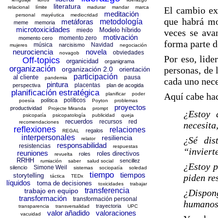
literatura
relacional
límite
madurar
mandar
marca
El cambio exi
meditación
personal
mayéutica
mediocridad
que habrá mo
metáforas
metodología
meme
memoria
microtoxicidades
Modelo híbrido
miedo
veces se ava
motivación
momento zero
momento cero
forma parte d
música
Navidad
narcisismo
mujeres
negociación
neurociencia
novela
obviedades
novagob
Por eso, lide
Off-topics
organicidad
organigrama
organización
personas, de 
organización 2.0
orientación
participación
al cliente
pausa
pandemia
cada uno nece
pintura
placentas
perspectiva
plan de acogida
planificación estratégica
Aquí cabe hac
planificar
poder
políticos
política
poesía
Poyton
problemas
proyectos
productividad
Projecte Miranda
prompt
¿Estoy 
psicopatía
psicopatología
publicidad
queja
recuerdos
recursos
red
recomendaciones
necesita
reflexiones
relaciones
regalos
REGAL
interpersonales
resiliencia
¿Sé dis
relator
responsabilidad
resistencias
respuestas
“inviert
reuniones
roles directivos
roles
revuelta
RRHH
sencillez
rumiación
saber
salud social
¿Estoy 
Simone Weil
silencio
sistemas
sociopatía
soledad
tiempo
tiempos
storytelling
piden re
táctica
TEDx
líquidos
toma de decisiones
toxicidades
trabajar
transferencia
trabajo en equipo
¿Dispong
transformación
transformación personal
humanos
trayectoria
transparencia
transversalidad
UPC
valor añadido
valoraciones
vacuidad