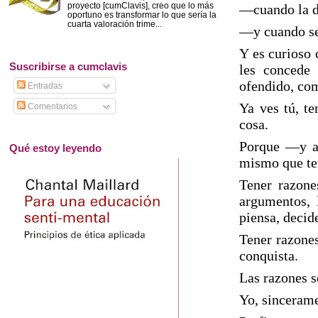
proyecto [cumClavis], creo que lo más
—cuando la de
oportuno es transformar lo que sería la
cuarta valoración trime...
—y cuando se 
Y es curioso
Suscribirse a cumclavis
les concede 
ofendido, com
Entradas
Ya ves tú, te
Comentarios
cosa.
Porque —y aq
Qué estoy leyendo
mismo que te
Tener razone
argumentos, 
piensa, decid
Tener razones
conquista.
Las razones s
Yo, sincerame