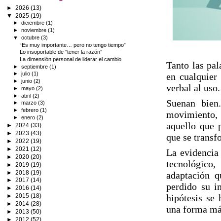
►
2026
(13)
▼
2025
(19)
►
diciembre
(1)
►
noviembre
(1)
▼
octubre
(3)
“Es muy importante… pero no tengo tiempo”
Lo insoportable de “tener la razón”
La dimensión personal de liderar el cambio
Tanto las pal
►
septiembre
(1)
►
julio
(1)
en cualquier
►
junio
(2)
verbal al uso.
►
mayo
(2)
►
abril
(2)
Suenan bien
►
marzo
(3)
►
febrero
(1)
movimiento, 
►
enero
(2)
aquello que 
►
2024
(33)
►
2023
(43)
que se transf
►
2022
(19)
►
2021
(12)
La evidencia
►
2020
(20)
tecnológico
►
2019
(19)
►
2018
(19)
adaptación q
►
2017
(14)
perdido su i
►
2016
(14)
►
2015
(18)
hipótesis se 
►
2014
(28)
una forma m
►
2013
(50)
►
2012
(52)