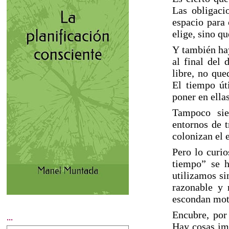
Las obligaci
espacio para 
elige, sino q
Y también hay
al final del
libre, no que
El tiempo út
poner en ellas
Tampoco sie
entornos de t
colonizan el 
Pero lo curio
tiempo” se h
utilizamos si
razonable y 
escondan mot
Encubre, por
...
Hay cosas im