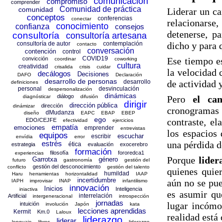
comunicación
compromiso
comprender
Comunidad de práctica
comunidad
Liderar un 
conceptos
conferencias
conectar
relacionarse
conocimiento
confianza
consejos
detenerse, p
consultoría
consultoría artesana
dicho y para 
consultoría de autor
contemplación
contacto
conversación
contención
control
COVID19
Ese tiempo e
convicción
coordinar
coworking
cultura
creatividad
crisalida
crisis
cuidar
la velocidad 
decálogos
Decisiones
DAFO
Declaración
desarrollo de personas
de actividad y
desarrollo
definiciones
personal
desvinculación
despersonalización
dinámicas
diálogo
Pero
el ca
diagnósticar
difusión
dirigir
dirección pública
dirección
dinámizar
cronogramas 
dMudanza
diseño
EAPC
EBAP
EBEP
ego
contraste, el
EDO/CEJFE
efectividad
ejercicios
empatía
emociones
emprender
entrevistas
los espacios 
equipos
escuchar
escribir
envídia
error
una pérdida d
estrés
ética
estrategia
evaluación
exocerebro
formación
filosofía
fororedca1
experiencias
Porque
lider
Garrotxa
género
futuro
gastronomía
gestión del
gestión del desconocimiento
conflicto
gestión del talento
quienes quie
humildad
Haru
herramientas
horizontalidad
IAAP
incertidumbre
aún no se pue
IAPH
improvisar
INAP
infantilismo
innovación
Inicios
Inteligencia
iniactiva
es asumir qu
interrelación
Artificial
intergeneracional
introspección
jornadas
lugar incómo
intuición
involución
Japón
kata
lecciones aprendidas
Kermit
Km.0
Laloux
realidad está
liderazgo
liderar
lenguaje
libros
liderazgo