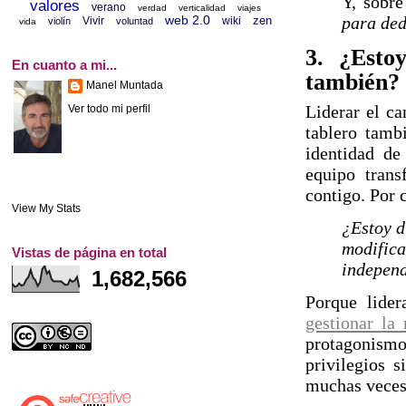
Y, sobr
valores
verano
verdad
verticalidad
viajes
para ded
web 2.0
zen
Vivir
wiki
violín
voluntad
vida
3. ¿Esto
En cuanto a mi...
también?
Manel Muntada
Liderar el ca
Ver todo mi perfil
tablero tamb
identidad de
equipo tran
contigo. Por 
View My Stats
¿Estoy d
modifica
Vistas de página en total
independ
1,682,566
Porque lider
gestionar la 
protagonismo
privilegios 
muchas veces 