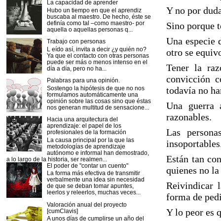
La capacidad de aprender
Y no por duda
Hubo un tiempo en que el aprendiz
buscaba al maestro. De hecho, éste se
definía como tal –como maestro- por
Sino porque t
aquella o aquellas personas q...
Una especie d
Trabajo con personas
L eído así, invita a decir ¿y quién no?
otro se equiv
Ya que el contacto con otras personas
puede ser más o menos intenso en el
Tener la ra
día a día, pero no ha...
convicción 
Palabras para una opinión.
Sostengo la hipótesis de que no nos
todavía no ha
formulamos automáticamente una
opinión sobre las cosas sino que éstas
Una guerra 
nos generan multitud de sensacione...
razonables.
Hacia una arquitectura del
aprendizaje: el papel de los
Las persona
profesionales de la formación
La causa principal por la que las
insoportables
metodologías de aprendizaje
autónomo e informal han demostrado,
Están tan con
a lo largo de la historia, ser realmen...
El poder de "contar un cuento"
quienes no la
La forma más efectiva de transmitir
verbalmente una idea sin necesidad
Reivindicar l
de que se deban tomar apuntes,
leerlos y releerlos, muchas veces...
forma de ped
Valoración anual del proyecto
Y lo peor es 
[cumClavis]
A unos días de cumplirse un año del