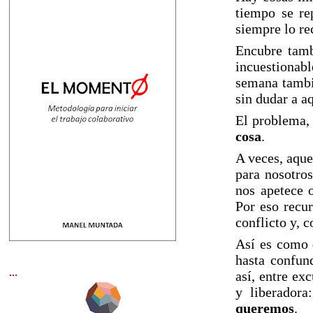
tiempo se re
siempre lo r
Encubre tamb
incuestionab
semana tambi
sin dudar a a
El problema, 
cosa
.
A veces, aque
para nosotros
nos apetece 
Por eso recur
conflicto y, 
Así es como d
hasta confun
...
así, entre ex
y liberador
queremos
.