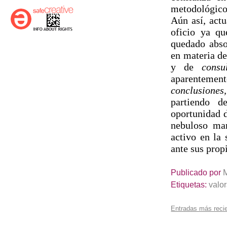
metodológico 
Aún así, act
oficio ya qu
quedado abso
en materia de
y de
consu
aparentemen
conclusiones
partiendo d
oportunidad d
nebuloso mar
activo en la
ante sus prop
Publicado por
Etiquetas:
valo
Entradas más reci