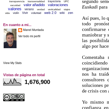
segundo seme
trayectoria
transparencia
transversalidad
UPC
valor añadido
valoraciones
vacuidad
Euskadi
para
valores
verano
verdad
verticalidad
viajes
web 2.0
zen
Vivir
wiki
violín
voluntad
vida
Así pues, lo 
todo pronós
En cuanto a mi...
confirmarse
Manel Muntada
maniobrar y s
Ver todo mi perfil
las posibili
algo por hac
Comentaba 
coincidiend
View My Stats
organizacione
nos ha traí
Vistas de página en total
consultores
1,676,900
soluciones p
de crisis con
Yo mismo me
confianza en