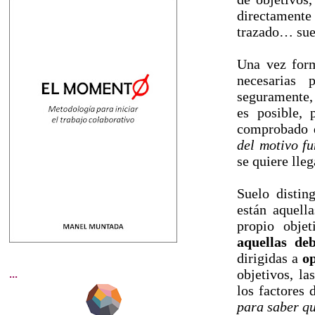
directamente
trazado… suel
Una vez form
necesarias 
seguramente
es posible, 
comprobado
del motivo f
se quiere lleg
Suelo disting
están aquell
propio obje
aquellas deb
dirigidas a
op
objetivos, la
...
los factores 
para saber q