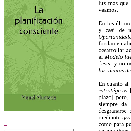
luz más que 
veamos.
En los último
y casi de m
Oportunidad
fundamental
desarrollar a
el
Modelo id
desea y no n
los vientos 
En cuanto al
estratégicos
[
plazo] pero, 
siempre da 
desgranarse 
mediante
gra
como para pod
...
de objetivos