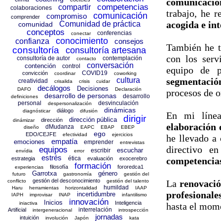
comunicació
competencias
compartir
colaboraciones
trabajo, he 
comunicación
compromiso
comprender
acogida e in
Comunidad de práctica
comunidad
conceptos
conferencias
conectar
conocimiento
confianza
consejos
También he t
consultoría
consultoría artesana
con los ser
consultoría de autor
contemplación
contacto
conversación
contención
control
equipo de p
COVID19
convicción
coordinar
coworking
segmentació
cultura
creatividad
crisalida
crisis
cuidar
decálogos
Decisiones
DAFO
Declaración
procesos de o
desarrollo de personas
desarrollo
definiciones
personal
desvinculación
despersonalización
dinámicas
diálogo
diagnósticar
difusión
En mi línea
dirigir
dirección pública
dirección
dinámizar
elaboración 
dMudanza
diseño
EAPC
EBAP
EBEP
ego
EDO/CEJFE
efectividad
ejercicios
he llevado a
empatía
emociones
emprender
entrevistas
directivo e
equipos
escuchar
escribir
envídia
error
estrés
ética
competencias
estrategia
evaluación
exocerebro
formación
filosofía
fororedca1
experiencias
Garrotxa
género
futuro
gastronomía
gestión del
gestión del desconocimiento
La
renovació
conflicto
gestión del talento
humildad
Haru
herramientas
horizontalidad
IAAP
profesionale
incertidumbre
IAPH
improvisar
INAP
infantilismo
innovación
Inicios
Inteligencia
iniactiva
hasta el mom
interrelación
Artificial
intergeneracional
introspección
jornadas
intuición
involución
Japón
kata