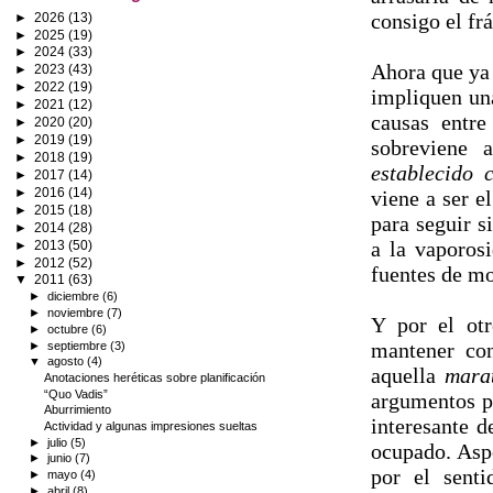
consigo el fr
►
2026
(13)
►
2025
(19)
►
2024
(33)
Ahora que ya 
►
2023
(43)
►
2022
(19)
impliquen una
►
2021
(12)
causas entre
►
2020
(20)
►
2019
(19)
sobreviene 
►
2018
(19)
establecido 
►
2017
(14)
►
2016
(14)
viene a ser e
►
2015
(18)
para seguir s
►
2014
(28)
a la vaporos
►
2013
(50)
►
2012
(52)
fuentes de mo
▼
2011
(63)
►
diciembre
(6)
►
noviembre
(7)
Y por el ot
►
octubre
(6)
mantener co
►
septiembre
(3)
▼
agosto
(4)
aquella
mara
Anotaciones heréticas sobre planificación
“Quo Vadis”
argumentos pa
Aburrimiento
interesante d
Actividad y algunas impresiones sueltas
►
julio
(5)
ocupado. Aspe
►
junio
(7)
por el sent
►
mayo
(4)
►
abril
(8)