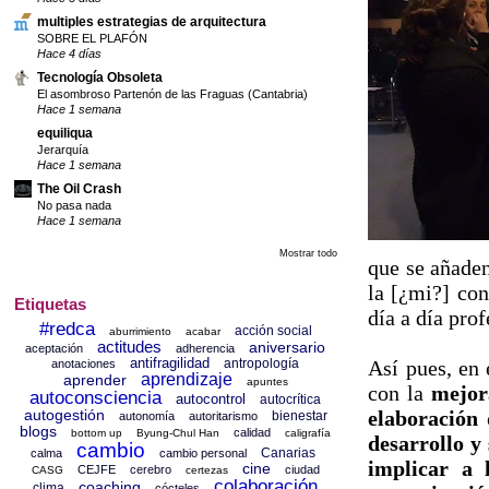
multiples estrategias de arquitectura
SOBRE EL PLAFÓN
Hace 4 días
Tecnología Obsoleta
El asombroso Partenón de las Fraguas (Cantabria)
Hace 1 semana
equiliqua
Jerarquía
Hace 1 semana
The Oil Crash
No pasa nada
Hace 1 semana
Mostrar todo
que se añaden
la [¿mi?] con
Etiquetas
día a día prof
#redca
acción social
aburrimiento
acabar
actitudes
aniversario
aceptación
adherencia
antifragilidad
Así pues, en
antropología
anotaciones
aprendizaje
aprender
apuntes
con la
mejora
autoconsciencia
autocontrol
autocrítica
elaboración
autogestión
bienestar
autonomía
autoritarismo
blogs
calidad
bottom up
Byung-Chul Han
caligrafía
desarrollo y
cambio
Canarias
calma
cambio personal
implicar a 
cine
CEJFE
cerebro
ciudad
CASG
certezas
colaboración
coaching
clima
cócteles