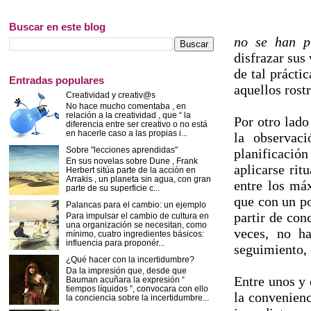
Buscar en este blog
no se han p
disfrazar su
de tal prácti
Entradas populares
aquellos rost
Creatividad y creativ@s
No hace mucho comentaba , en
relación a la creatividad , que “ la
Por otro lado
diferencia entre ser creativo o no está
en hacerle caso a las propias i...
la observac
Sobre "lecciones aprendidas"
planificació
En sus novelas sobre Dune , Frank
aplicarse rit
Herbert sitúa parte de la acción en
Arrakis , un planeta sin agua, con gran
entre los má
parte de su superficie c...
que con un po
Palancas para el cambio: un ejemplo
partir de con
Para impulsar el cambio de cultura en
una organización se necesitan, como
veces, no ha
mínimo, cuatro ingredientes básicos:
influencia para proponér...
seguimiento, 
¿Qué hacer con la incertidumbre?
Da la impresión que, desde que
Entre unos y 
Bauman acuñara la expresión “
tiempos líquidos ”, convocara con ello
la convenien
la conciencia sobre la incertidumbre...