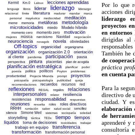
lecciones aprendidas
Kermit
Km.0
Laloux
Por lo que 
liderazgo
liderar
lenguaje
libros
liderazgo
acciones diri
literatura
relacional
límite
madurar
mandar
marca
meditación
liderazgo 
personal
mayéutica
mediocridad
metáforas
metodología
meme
memoria
proyectos en
microtoxicidades
Modelo híbrido
miedo
en entornos 
motivación
momento zero
momento cero
música
Navidad
narcisismo
mujeres
negociación
dirigidas al
neurociencia
novela
obviedades
novagob
responsables
Off-topics
organicidad
organigrama
organización
organización 2.0
orientación
También he 
participación
al cliente
pausa
pandemia
de cooperaci
pintura
placentas
perspectiva
plan de acogida
planificación estratégica
práctica prof
planificar
poder
políticos
política
poesía
Poyton
problemas
en cuenta par
proyectos
productividad
Projecte Miranda
prompt
psicopatía
psicopatología
publicidad
queja
recuerdos
recursos
red
recomendaciones
Para la segun
reflexiones
relaciones
regalos
REGAL
directivo de
interpersonales
resiliencia
relator
responsabilidad
resistencias
respuestas
ciudad. Y es
reuniones
roles directivos
roles
revuelta
elaboración 
RRHH
sencillez
rumiación
saber
salud social
Simone Weil
silencio
sistemas
sociopatía
soledad
de herramien
tiempo
tiempos
storytelling
táctica
TEDx
aprenderé y 
líquidos
toma de decisiones
toxicidades
trabajar
transferencia
trabajo en equipo
consultoría 
transformación
transformación personal