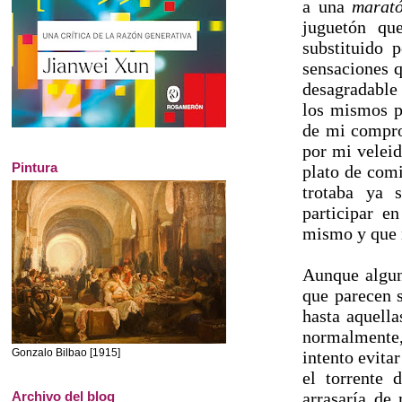
a una
marat
juguetón qu
substituido 
sensaciones q
desagradable
los mismos p
de mi compro
por mi velei
Pintura
plato de comi
trotaba ya 
participar e
mismo y que 
Aunque algun
que parecen 
hasta aquella
normalmente,
Gonzalo Bilbao [1915]
intento evita
el torrente 
arrasaría de
Archivo del blog