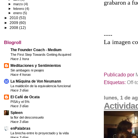
grabaron a fu
►
marzo
(4)
►
febrero
(4)
►
enero
(5)
►
2010
(53)
►
2009
(60)
►
2008
(12)
----
La
imagen co
Blogroll
The Founder Coach - Medium
The First Step Towards Getting Acquired
Hace 1 hora
Meditaciones y Sentimientos
Sin ambages ni peajes
Publicado por
Hace 4 horas
La Máquina de Von Neumann
Etiquetas:
Off-t
La maldición de la equivalencia funcional
Hace 3 días
lunes, 1 de a
El Café de Ocata
PISA y el 5%
Activida
Hace 3 días
Spleen
la flor del desconsuelo
Hace 3 días
enPalabras
La brecha entre lo proyectado y la vida
Hace 3 días