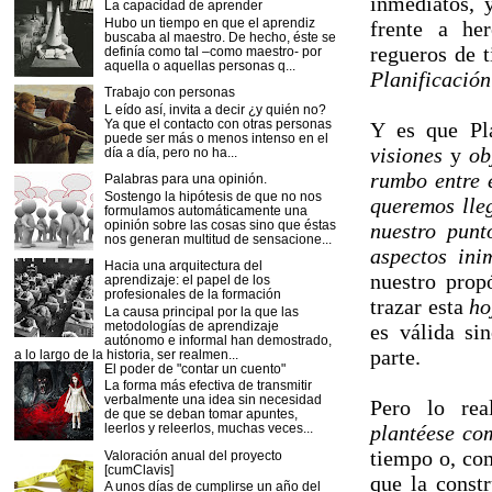
inmediatos, 
La capacidad de aprender
Hubo un tiempo en que el aprendiz
frente a he
buscaba al maestro. De hecho, éste se
regueros de t
definía como tal –como maestro- por
aquella o aquellas personas q...
Planificación
Trabajo con personas
L eído así, invita a decir ¿y quién no?
Ya que el contacto con otras personas
Y es que Pl
puede ser más o menos intenso en el
visiones
y
ob
día a día, pero no ha...
rumbo entre 
Palabras para una opinión.
Sostengo la hipótesis de que no nos
queremos lleg
formulamos automáticamente una
opinión sobre las cosas sino que éstas
nuestro punt
nos generan multitud de sensacione...
aspectos ini
Hacia una arquitectura del
nuestro prop
aprendizaje: el papel de los
profesionales de la formación
trazar esta
ho
La causa principal por la que las
metodologías de aprendizaje
es válida si
autónomo e informal han demostrado,
parte.
a lo largo de la historia, ser realmen...
El poder de "contar un cuento"
La forma más efectiva de transmitir
verbalmente una idea sin necesidad
Pero lo rea
de que se deban tomar apuntes,
leerlos y releerlos, muchas veces...
plantéese co
tiempo o, com
Valoración anual del proyecto
[cumClavis]
que la const
A unos días de cumplirse un año del