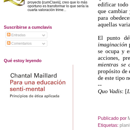
proyecto [cumClavis], creo que lo más
edificar todo
oportuno es transformar lo que sería la
cuarta valoración trime...
que cambiar y
para obedece
aquellas vari
Suscribirse a cumclavis
Entradas
El punto d
imaginación
p
Comentarios
se ocupa y 
acciones, p
Qué estoy leyendo
mientras se 
propósito de 
de este tipo 
--
Quo Vadis
: [
L
Publicado por
Etiquetas:
plani