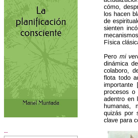
cómo, despr
los hacen bl
de espiritu
sienten inc
mecanismos
Física clásic
Pero
mi ve
dinámica de
colaboro, d
flota todo a
importante 
procesos o 
adentro en 
humanas, m
quizás por s
clave para c
...