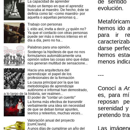
de sentido 
La capacidad de aprender
Hubo un tiempo en que el aprendiz
evolución.
buscaba al maestro. De hecho, éste se
definía como tal –como maestro- por
aquella o aquellas personas q...
Metafóricam
Trabajo con personas
hemos ido a
L eído así, invita a decir ¿y quién no?
Ya que el contacto con otras personas
para ir r
puede ser más o menos intenso en el
día a día, pero no ha...
caracterizab
darse perfe
Palabras para una opinión.
Sostengo la hipótesis de que no nos
hemos estad
formulamos automáticamente una
opinión sobre las cosas sino que éstas
menos indic
nos generan multitud de sensacione...
Hacia una arquitectura del
---
aprendizaje: el papel de los
profesionales de la formación
La causa principal por la que las
metodologías de aprendizaje
Conocí a
A
autónomo e informal han demostrado,
a lo largo de la historia, ser realmen...
es, para mí
El poder de "contar un cuento"
reposan pe
La forma más efectiva de transmitir
verbalmente una idea sin necesidad
serenidad y 
de que se deban tomar apuntes,
leerlos y releerlos, muchas veces...
pretendo tra
Valoración anual del proyecto
[cumClavis]
Las imágen
A unos días de cumplirse un año del