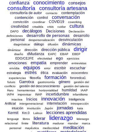
conocimiento
confianza
consejos
consultoría
consultoría artesana
consultoría de autor
contemplación
contacto
conversación
contención
control
COVID19
convicción
coordinar
coworking
cultura
creatividad
crisalida
crisis
cuidar
decálogos
Decisiones
DAFO
Declaración
desarrollo de personas
desarrollo
definiciones
personal
desvinculación
despersonalización
dinámicas
diálogo
diagnósticar
difusión
dirigir
dirección pública
dirección
dinámizar
dMudanza
diseño
EAPC
EBAP
EBEP
ego
EDO/CEJFE
efectividad
ejercicios
empatía
emociones
emprender
entrevistas
equipos
escuchar
escribir
envídia
error
estrés
ética
estrategia
evaluación
exocerebro
formación
filosofía
fororedca1
experiencias
Garrotxa
género
futuro
gastronomía
gestión del
gestión del desconocimiento
conflicto
gestión del talento
humildad
Haru
herramientas
horizontalidad
IAAP
incertidumbre
IAPH
improvisar
INAP
infantilismo
innovación
Inicios
Inteligencia
iniactiva
interrelación
Artificial
intergeneracional
introspección
jornadas
intuición
involución
Japón
kata
lecciones aprendidas
Kermit
Km.0
Laloux
liderazgo
liderar
lenguaje
libros
liderazgo
literatura
relacional
límite
madurar
mandar
marca
meditación
personal
mayéutica
mediocridad