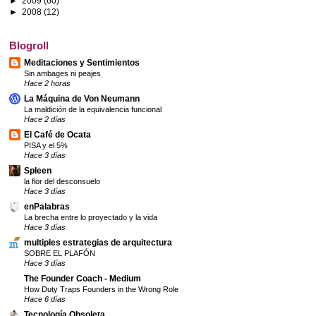
►
2009
(60)
►
2008
(12)
Blogroll
Meditaciones y Sentimientos
Sin ambages ni peajes
Hace 2 horas
La Máquina de Von Neumann
La maldición de la equivalencia funcional
Hace 2 días
El Café de Ocata
PISA y el 5%
Hace 3 días
Spleen
la flor del desconsuelo
Hace 3 días
enPalabras
La brecha entre lo proyectado y la vida
Hace 3 días
multiples estrategias de arquitectura
SOBRE EL PLAFÓN
Hace 3 días
The Founder Coach - Medium
How Duty Traps Founders in the Wrong Role
Hace 6 días
Tecnología Obsoleta