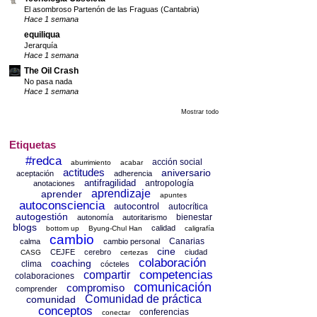
El asombroso Partenón de las Fraguas (Cantabria)
Hace 1 semana
equiliqua
Jerarquía
Hace 1 semana
The Oil Crash
No pasa nada
Hace 1 semana
Mostrar todo
Etiquetas
#redca
acción social
aburrimiento
acabar
actitudes
aniversario
aceptación
adherencia
antifragilidad
antropología
anotaciones
aprendizaje
aprender
apuntes
autoconsciencia
autocontrol
autocrítica
autogestión
bienestar
autonomía
autoritarismo
blogs
calidad
bottom up
Byung-Chul Han
caligrafía
cambio
Canarias
calma
cambio personal
cine
CEJFE
cerebro
ciudad
CASG
certezas
colaboración
coaching
clima
cócteles
competencias
compartir
colaboraciones
comunicación
compromiso
comprender
Comunidad de práctica
comunidad
conceptos
conferencias
conectar