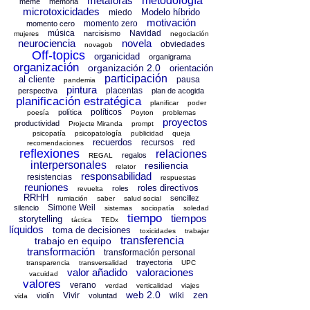
metáforas
metodología
meme
memoria
microtoxicidades
Modelo híbrido
miedo
motivación
momento zero
momento cero
música
Navidad
narcisismo
mujeres
negociación
neurociencia
novela
obviedades
novagob
Off-topics
organicidad
organigrama
organización
organización 2.0
orientación
participación
al cliente
pausa
pandemia
pintura
placentas
perspectiva
plan de acogida
planificación estratégica
planificar
poder
políticos
política
poesía
Poyton
problemas
proyectos
productividad
Projecte Miranda
prompt
psicopatía
psicopatología
publicidad
queja
recuerdos
recursos
red
recomendaciones
reflexiones
relaciones
regalos
REGAL
interpersonales
resiliencia
relator
responsabilidad
resistencias
respuestas
reuniones
roles directivos
roles
revuelta
RRHH
sencillez
rumiación
saber
salud social
Simone Weil
silencio
sistemas
sociopatía
soledad
tiempo
tiempos
storytelling
táctica
TEDx
líquidos
toma de decisiones
toxicidades
trabajar
transferencia
trabajo en equipo
transformación
transformación personal
trayectoria
transparencia
transversalidad
UPC
valor añadido
valoraciones
vacuidad
valores
verano
verdad
verticalidad
viajes
web 2.0
zen
Vivir
wiki
violín
voluntad
vida