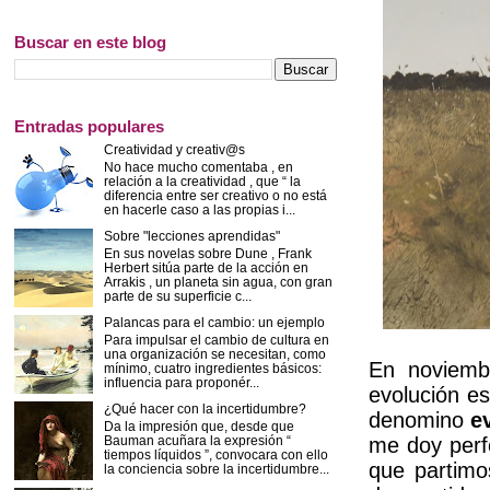
Buscar en este blog
Entradas populares
Creatividad y creativ@s
No hace mucho comentaba , en
relación a la creatividad , que “ la
diferencia entre ser creativo o no está
en hacerle caso a las propias i...
Sobre "lecciones aprendidas"
En sus novelas sobre Dune , Frank
Herbert sitúa parte de la acción en
Arrakis , un planeta sin agua, con gran
parte de su superficie c...
Palancas para el cambio: un ejemplo
Para impulsar el cambio de cultura en
una organización se necesitan, como
En noviemb
mínimo, cuatro ingredientes básicos:
influencia para proponér...
evolución es
¿Qué hacer con la incertidumbre?
denomino
ev
Da la impresión que, desde que
Bauman acuñara la expresión “
me doy perf
tiempos líquidos ”, convocara con ello
que partimo
la conciencia sobre la incertidumbre...