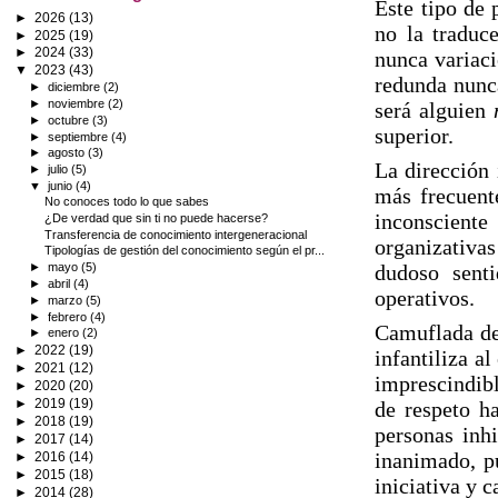
Este tipo de 
►
2026
(13)
no la traduc
►
2025
(19)
►
2024
(33)
nunca variaci
▼
2023
(43)
redunda nunca
►
diciembre
(2)
►
noviembre
(2)
será alguien
►
octubre
(3)
superior.
►
septiembre
(4)
►
agosto
(3)
La dirección 
►
julio
(5)
▼
junio
(4)
más frecuente
No conoces todo lo que sabes
inconsciente
¿De verdad que sin ti no puede hacerse?
Transferencia de conocimiento intergeneracional
organizativas
Tipologías de gestión del conocimiento según el pr...
►
mayo
(5)
dudoso senti
►
abril
(4)
operativos.
►
marzo
(5)
►
febrero
(4)
Camuflada de 
►
enero
(2)
►
2022
(19)
infantiliza a
►
2021
(12)
imprescindibl
►
2020
(20)
►
2019
(19)
de respeto ha
►
2018
(19)
personas inhi
►
2017
(14)
inanimado, p
►
2016
(14)
►
2015
(18)
iniciativa y 
►
2014
(28)