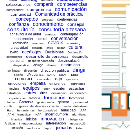
competencias
compartir
colaboraciones
comunicación
compromiso
comprender
Comunidad de práctica
comunidad
conceptos
conferencias
conectar
conocimiento
confianza
consejos
consultoría
consultoría artesana
consultoría de autor
contemplación
contacto
conversación
contención
control
COVID19
convicción
coordinar
coworking
cultura
creatividad
crisalida
crisis
cuidar
decálogos
Decisiones
DAFO
Declaración
desarrollo de personas
desarrollo
definiciones
personal
desvinculación
despersonalización
dinámicas
diálogo
diagnósticar
difusión
dirigir
dirección pública
dirección
dinámizar
dMudanza
diseño
EAPC
EBAP
EBEP
ego
EDO/CEJFE
efectividad
ejercicios
empatía
emociones
emprender
entrevistas
equipos
escuchar
escribir
envídia
error
estrés
ética
estrategia
evaluación
exocerebro
formación
filosofía
fororedca1
experiencias
Garrotxa
género
futuro
gastronomía
gestión del
gestión del desconocimiento
conflicto
gestión del talento
humildad
Haru
herramientas
horizontalidad
IAAP
incertidumbre
IAPH
improvisar
INAP
infantilismo
innovación
Inicios
Inteligencia
iniactiva
interrelación
Artificial
intergeneracional
introspección
jornadas
intuición
involución
Japón
kata