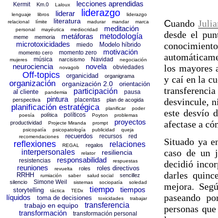
lecciones aprendidas
Kermit
Km.0
Laloux
liderazgo
liderar
lenguaje
libros
liderazgo
literatura
C
uando
Julia
relacional
límite
madurar
mandar
marca
meditación
personal
mayéutica
mediocridad
desde el pun
metáforas
metodología
meme
memoria
microtoxicidades
conocimiento
Modelo híbrido
miedo
motivación
momento zero
momento cero
automáticame
música
Navidad
narcisismo
mujeres
negociación
neurociencia
novela
los mayores a
obviedades
novagob
Off-topics
organicidad
organigrama
y caí en la c
organización
organización 2.0
orientación
transferenci
participación
al cliente
pausa
pandemia
pintura
placentas
desvincule, n
perspectiva
plan de acogida
planificación estratégica
planificar
poder
este desvío 
políticos
política
poesía
Poyton
problemas
proyectos
afectase a có
productividad
Projecte Miranda
prompt
psicopatía
psicopatología
publicidad
queja
recuerdos
recursos
red
recomendaciones
Situado ya e
reflexiones
relaciones
regalos
REGAL
caso de un j
interpersonales
resiliencia
relator
responsabilidad
resistencias
respuestas
decidió incor
reuniones
roles directivos
roles
revuelta
darles quinc
RRHH
sencillez
rumiación
saber
salud social
Simone Weil
silencio
sistemas
sociopatía
soledad
mejora. Segú
tiempo
tiempos
storytelling
táctica
TEDx
paseando po
líquidos
toma de decisiones
toxicidades
trabajar
transferencia
trabajo en equipo
personas que 
transformación
transformación personal