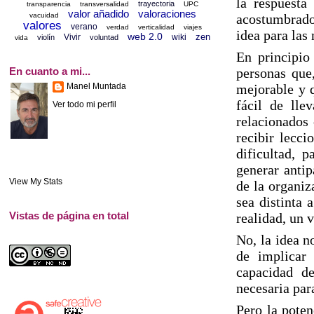
la respuesta
trayectoria
transparencia
transversalidad
UPC
valor añadido
valoraciones
vacuidad
acostumbrado 
valores
verano
verdad
verticalidad
viajes
idea para las
web 2.0
zen
Vivir
wiki
violín
voluntad
vida
En principio 
En cuanto a mi...
personas que
Manel Muntada
mejorable y q
fácil de lle
Ver todo mi perfil
relacionados 
recibir lecci
dificultad, 
generar antip
View My Stats
de la organiz
sea distinta 
Vistas de página en total
realidad, un v
No, la idea n
de implicar
capacidad de
necesaria par
Pero la poten