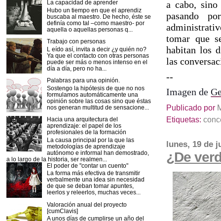
a cabo, sino
La capacidad de aprender
Hubo un tiempo en que el aprendiz
pasando por
buscaba al maestro. De hecho, éste se
definía como tal –como maestro- por
administrativ
aquella o aquellas personas q...
tomar que se
Trabajo con personas
habitan los d
L eído así, invita a decir ¿y quién no?
Ya que el contacto con otras personas
las conversac
puede ser más o menos intenso en el
día a día, pero no ha...
--
Palabras para una opinión.
Sostengo la hipótesis de que no nos
Imagen de
Ge
formulamos automáticamente una
opinión sobre las cosas sino que éstas
Publicado por
nos generan multitud de sensacione...
Etiquetas:
conc
Hacia una arquitectura del
aprendizaje: el papel de los
profesionales de la formación
La causa principal por la que las
lunes, 19 de j
metodologías de aprendizaje
autónomo e informal han demostrado,
¿De verd
a lo largo de la historia, ser realmen...
El poder de "contar un cuento"
La forma más efectiva de transmitir
verbalmente una idea sin necesidad
de que se deban tomar apuntes,
leerlos y releerlos, muchas veces...
Valoración anual del proyecto
[cumClavis]
A unos días de cumplirse un año del