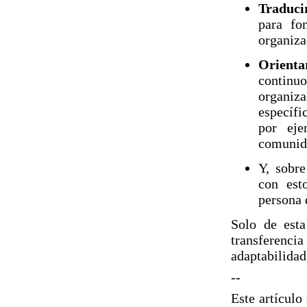
Traduci
para fo
organiza
Orienta
continuo
organiz
específi
por eje
comunida
Y, sobre
con est
persona 
Solo de est
transferenc
adaptabilidad
--
Este artículo