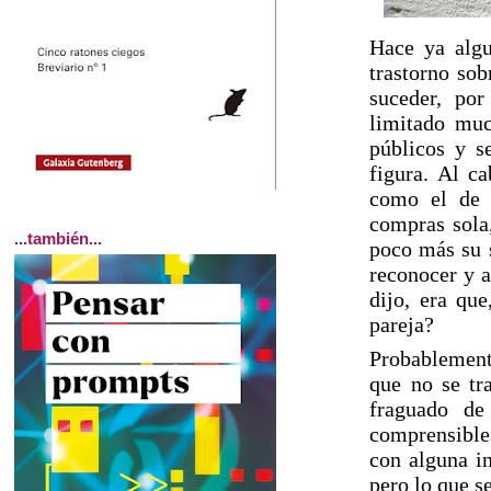
Hace ya algu
trastorno so
suceder, por
limitado muc
públicos y s
figura. Al c
como el de a
compras sola,
...también...
poco más su s
reconocer y a
dijo, era que
pareja?
Probablement
que no se tr
fraguado de
comprensible
con alguna in
pero lo que se