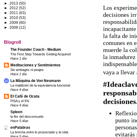
►
2013
(50)
Los experime
►
2012
(52)
►
2011
(63)
decisiones ir
►
2010
(53)
responsabilid
►
2009
(60)
►
2008
(12)
incapacitante
la falta de in
Blogroll
comunes en es
muerde la cola
The Founder Coach - Medium
The First Step Towards Getting Acquired
la inmadurez 
Hace 1 día
indispensable
Meditaciones y Sentimientos
Sin ambages ni peajes
vaya a llevar
Hace 1 día
La Máquina de Von Neumann
#Ideaclav
La maldición de la equivalencia funcional
Hace 4 días
responsab
El Café de Ocata
decisiones
PISA y el 5%
Hace 4 días
Reflexio
Spleen
la flor del desconsuelo
punto in
Hace 5 días
personas
enPalabras
La brecha entre lo proyectado y la vida
evitarás 
Hace 5 días