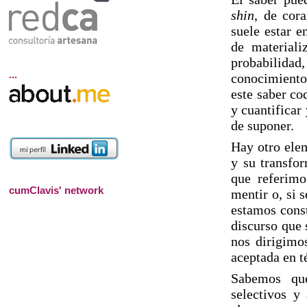
shin
, de cor
suele estar e
de materiali
probabilida
...
conocimiento
este saber co
y cuantificar
de suponer.
Hay otro elem
y su transfo
que referim
cumClavis' network
mentir o, si 
estamos const
discurso que 
nos dirigimos
aceptada en t
Sabemos que
selectivos y