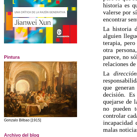
historia es q
valerse por s
encontrar sent
La historia 
alguien llegu
terapia, pero
otra persona
parece, no sól
Pintura
relaciones de
La
direcció
responsabilid
que generan 
decisión. Es
quejarse de 
no pueden te
controlar cad
Gonzalo Bilbao [1915]
incapacidad d
malas noticia
Archivo del blog