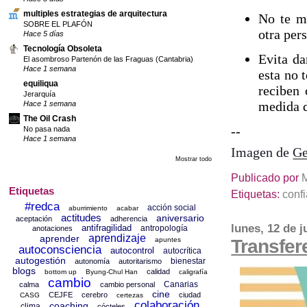
multiples estrategias de arquitectura
No te m
SOBRE EL PLAFÓN
otra per
Hace 5 días
Tecnología Obsoleta
Evita da
El asombroso Partenón de las Fraguas (Cantabria)
Hace 1 semana
esta no 
equiliqua
reciben 
Jerarquía
medida d
Hace 1 semana
The Oil Crash
--
No pasa nada
Hace 1 semana
Imagen de
Ge
Mostrar todo
Publicado por
Etiquetas
Etiquetas:
conf
#redca
acción social
aburrimiento
acabar
actitudes
aniversario
aceptación
adherencia
lunes, 12 de j
antifragilidad
antropología
anotaciones
aprendizaje
aprender
apuntes
Transfer
autoconsciencia
autocontrol
autocrítica
autogestión
bienestar
autonomía
autoritarismo
blogs
calidad
bottom up
Byung-Chul Han
caligrafía
cambio
Canarias
calma
cambio personal
cine
CEJFE
cerebro
ciudad
CASG
certezas
colaboración
coaching
clima
cócteles