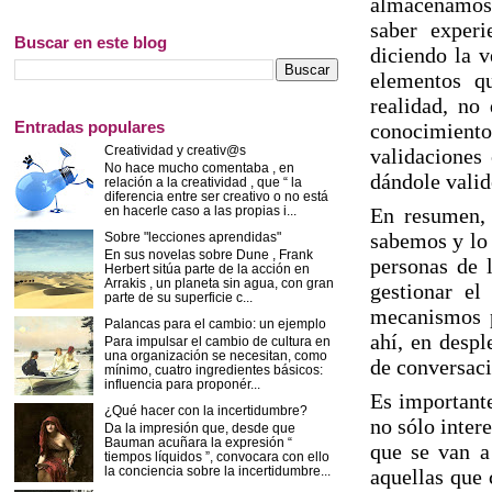
almacenamos 
saber experi
Buscar en este blog
diciendo la v
elementos q
realidad, no 
Entradas populares
conocimient
Creatividad y creativ@s
validaciones
No hace mucho comentaba , en
dándole valid
relación a la creatividad , que “ la
diferencia entre ser creativo o no está
en hacerle caso a las propias i...
En resumen,
sabemos y lo 
Sobre "lecciones aprendidas"
En sus novelas sobre Dune , Frank
personas de 
Herbert sitúa parte de la acción en
Arrakis , un planeta sin agua, con gran
gestionar el
parte de su superficie c...
mecanismos pa
Palancas para el cambio: un ejemplo
ahí, en despl
Para impulsar el cambio de cultura en
una organización se necesitan, como
de conversaci
mínimo, cuatro ingredientes básicos:
influencia para proponér...
Es importante
¿Qué hacer con la incertidumbre?
no sólo inter
Da la impresión que, desde que
Bauman acuñara la expresión “
que se van a 
tiempos líquidos ”, convocara con ello
la conciencia sobre la incertidumbre...
aquellas que 