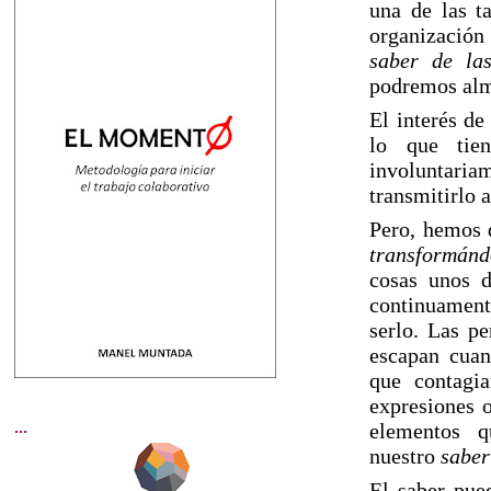
una de las t
organizació
saber de la
podremos alma
El interés de
lo que tien
involuntariam
transmitirlo 
Pero, hemos 
transformánd
cosas unos d
continuament
serlo. Las pe
escapan cuan
que contagi
expresiones o
...
elementos 
nuestro
saber
El saber pue