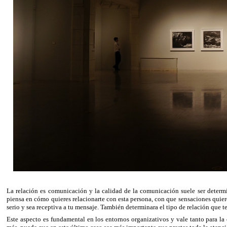
La relación es comunicación y la calidad de la comunicación suele ser determ
piensa en cómo quieres relacionarte con esta persona, con que sensaciones quiere
serio y sea receptiva a tu mensaje. También determinara el tipo de relación que te
Este aspecto es fundamental en los entornos organizativos y vale tanto para l