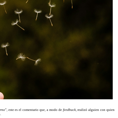
orno
”, este es el comentario que, a modo de
feedback
, realizó alguien con quien
.