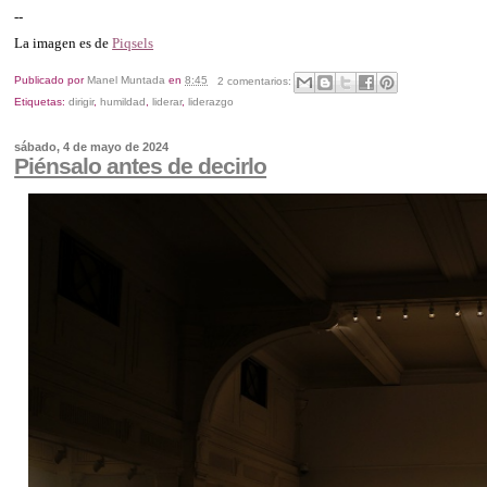
--
La imagen es de
Piqsels
Publicado por
Manel Muntada
en
8:45
2 comentarios:
Etiquetas:
dirigir
,
humildad
,
liderar
,
liderazgo
sábado, 4 de mayo de 2024
Piénsalo antes de decirlo