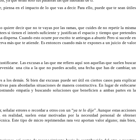
n, ya que serán sólo tus palabras las que hablarán de ti.
 piensa en el impacto de lo que vas a decir. Para ello, puede que te sean útiles
lo quiere decir que no te vayas por las ramas, que cuides de no repetir la misma
tees si tienen el interés suficiente y justifican el espacio y tiempo que pretendes
 dispersa. Cuando esto ocurre por escrito te arriesgas a aburrir. Pero si sucede en
serva más que te atiende. Es entonces cuando más te expones a un juicio de valor
ustificarse. Las excusas a las que me refiero aquí son aquellas que suelen buscar
evenida: una cita a la que no puedes acudir, una fecha que has de cambiar, un
a los demás. Si bien dar excusas puede ser útil en ciertos casos para explicar
tivas para abordarlas situaciones de manera constructiva. En lugar de enfocarse
mostrando empatía y buscando soluciones que beneficien a ambas partes en la
 señalar errores o recordar a otros con un “
ya te lo dije
”. Aunque estas acciones
r, en realidad, suelen estar motivadas por la necesidad personal de obtener
écnica. Este tipo de micro reprimendas rara vez aportan valor alguno; más bien,