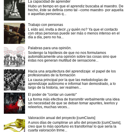
La capacidad de aprender
Hubo un tiempo en que el aprendiz buscaba al maestro. De
hecho, éste se definía como tal –como maestro- por aquella
o aquellas personas q...
Trabajo con personas
L eído así, invita a decir ¿y quién no? Ya que el contacto
con otras personas puede ser más o menos intenso en el
día a día, pero no ha...
Palabras para una opinión.
Sostengo la hipótesis de que no nos formulamos
automáticamente una opinión sobre las cosas sino que
éstas nos generan multitud de sensacione...
Hacia una arquitectura del aprendizaje: el papel de los
profesionales de la formación
La causa principal por la que las metodologías de
aprendizaje autónomo e informal han demostrado, a lo
largo de la historia, ser realmen...
El poder de "contar un cuento"
La forma más efectiva de transmitir verbalmente una idea
sin necesidad de que se deban tomar apuntes, leerlos y
releerlos, muchas veces...
Valoración anual del proyecto [cumClavis]
A unos días de cumplirse un año del proyecto [cumClavis],
creo que lo más oportuno es transformar lo que sería la
cuarta valoración trime...