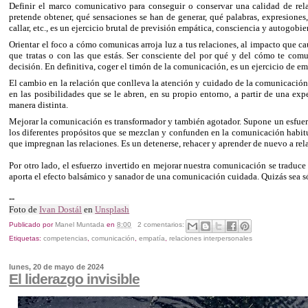
Definir el marco comunicativo para conseguir o conservar una calidad de rel
pretende obtener, qué sensaciones se han de generar, qué palabras, expresiones
callar, etc., es un ejercicio brutal de previsión empática, consciencia y autogobi
Orientar el foco a cómo comunicas arroja luz a tus relaciones, al impacto que ca
que tratas o con las que estás. Ser consciente del por qué y del cómo te comu
decisión. En definitiva, coger el timón de la comunicación, es un ejercicio de 
El cambio en la relación que conlleva la atención y cuidado de la comunicación 
en las posibilidades que se le abren, en su propio entorno, a partir de una exp
manera distinta.
Mejorar la comunicación es transformador y también agotador. Supone un esfuerzo
los diferentes propósitos que se mezclan y confunden en la comunicación habitua
que impregnan las relaciones. Es un detenerse, rehacer y aprender de nuevo a rel
Por otro lado, el esfuerzo invertido en mejorar nuestra comunicación se traduce
aporta el efecto balsámico y sanador de una comunicación cuidada. Quizás sea s
--
Foto de
Ivan Dostál
en
Unsplash
Publicado por
Manel Muntada
en
8:00
2 comentarios:
Etiquetas:
competencias
,
comunicación
,
empatía
,
relaciones interpersonales
lunes, 20 de mayo de 2024
El liderazgo invisible