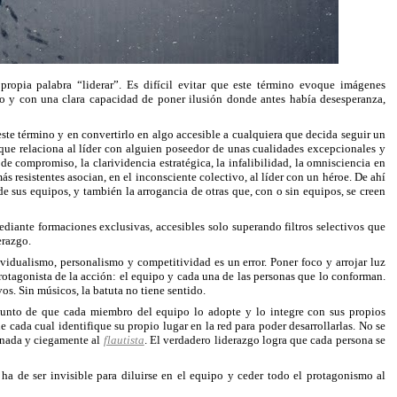
 propia palabra “liderar”. Es difícil evitar que este término evoque imágenes
ico y con una clara capacidad de poner ilusión donde antes había desesperanza,
este término y en convertirlo en algo accesible a cualquiera que decida seguir un
que relaciona al líder con alguien poseedor de unas cualidades excepcionales y
 de compromiso, la clarividencia estratégica, la infalibilidad, la omnisciencia en
ás resistentes asocian, en el inconsciente colectivo, al líder con un héroe. De ahí
de sus equipos, y también la arrogancia de otras que, con o sin equipos, se creen
ediante formaciones exclusivas, accesibles solo superando filtros selectivos que
erazgo.
vidualismo, personalismo y competitividad es un error. Poner foco y arrojar luz
 protagonista de la acción: el equipo y cada una de las personas que lo conforman.
vos. Sin músicos, la batuta no tiene sentido.
l punto de que cada miembro del equipo lo adopte y lo integre con sus propios
e cada cual identifique su propio lugar en la red para poder desarrollarlas. No se
ionada y ciegamente al
flautista
. El verdadero liderazgo logra que cada persona se
 ha de ser invisible para diluirse en el equipo y ceder todo el protagonismo al