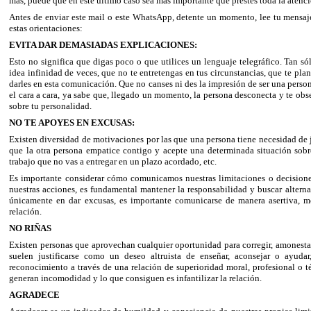
más, puede que en este último caso sea más importante que prestes toda la atenció
Antes de enviar este mail o este WhatsApp, detente un momento, lee tu mensaje,
estas orientaciones:
EVITA DAR DEMASIADAS EXPLICACIONES:
Esto no significa que digas poco o que utilices un lenguaje telegráfico. Tan só
idea infinidad de veces, que no te entretengas en tus circunstancias, que te plan
darles en esta comunicación. Que no canses ni des la impresión de ser una persona
el cara a cara, ya sabe que, llegado un momento, la persona desconecta y te ob
sobre tu personalidad.
NO TE APOYES EN EXCUSAS:
Existen diversidad de motivaciones por las que una persona tiene necesidad de j
que la otra persona empatice contigo y acepte una determinada situación sobr
trabajo que no vas a entregar en un plazo acordado, etc.
Es importante considerar cómo comunicamos nuestras limitaciones o decisiones 
nuestras acciones, es fundamental mantener la responsabilidad y buscar alterna
únicamente en dar excusas, es importante comunicarse de manera asertiva, 
relación.
NO RIÑAS
Existen personas que aprovechan cualquier oportunidad para corregir, amonestar,
suelen justificarse como un deseo altruista de enseñar, aconsejar o ayuda
reconocimiento a través de una relación de superioridad moral, profesional o t
generan incomodidad y lo que consiguen es infantilizar la relación.
AGRADECE