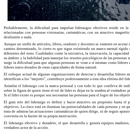
Probablemente, la dificultad para impulsar liderazgos efectivos reside en la
relacionadas con personas visionarias, carismáticas, con un atractivo magnét
desilusión o nada.
Aunque un sinfín de artículos, libros, oradores y docentes se esmeren en acotar 
camino determinado, lo cierto es que sigue existiendo un marco mental rígido 
diferentes del resto. Cualidades como la iniciativa, la innovación, la capacidad
su ámbito y la habilidad para manejar los resortes psicológicos de las personas m
surge la dificultad para que algunas personas se vean a sí mismas como líderes 
líderes natos dotados de estas capacidades de forma natural.
El enfoque actual de algunas organizaciones de detectar y desarrollar líderes m
identifican a los “mejores”, contribuye poderosamente a esta idea elitista del lid
Asimilar el liderazgo con la marca personal y con todo lo que conlleva de indi
sobre la figura de quien tiene el rol de líder es dejar en la sombra al verdadero
Si el líder existe es porque son necesarias las personas para el logro de los objeti
El gran reto del liderazgo es definir y hacer atractivo un propósito hasta e
objetivos. La clave está en iluminar las potencialidades de cada persona y en qu
trata de admirar las actuaciones carismáticas de quien dirige, ni de seguir apas
convierta en la fuente de su propia motivación.
El liderazgo efectivo y duradero, el que desarrolla y genera equipos maduros,
verdadero actor de la acción.