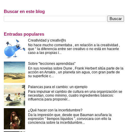
Buscar en este blog
Entradas populares
Creatividad y creativ@s
No hace mucho comentaba , en relación a la creatividad ,
que “ la diferencia entre ser creativo o no está en hacerle
caso a las propias i...
Sobre "lecciones aprendidas"
En sus novelas sobre Dune , Frank Herbert sitúa parte de la
acción en Arrakis , un planeta sin agua, con gran parte de
su superficie c...
Palancas para el cambio: un ejemplo
Para impulsar el cambio de cultura en una organización se
necesitan, como mínimo, cuatro ingredientes básicos:
influencia para proponér...
¿Qué hacer con la incertidumbre?
Da la impresión que, desde que Bauman acuñara la
expresión “ tiempos líquidos ”, convocara con ello la
conciencia sobre la incertidumbre...