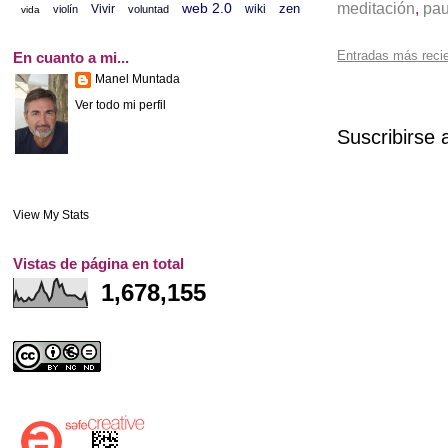
meditación
,
pa
web 2.0
zen
Vivir
wiki
violín
voluntad
vida
Entradas más reci
En cuanto a mi...
Manel Muntada
Ver todo mi perfil
Suscribirse 
View My Stats
Vistas de página en total
1,678,155