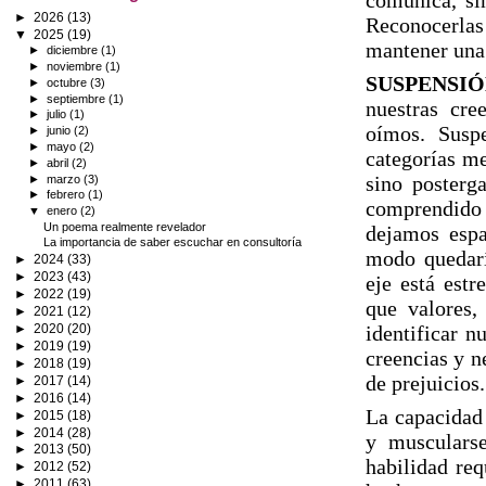
comunica, si
►
2026
(13)
Reconocerlas
▼
2025
(19)
mantener una 
►
diciembre
(1)
►
noviembre
(1)
SUSPENSIÓ
►
octubre
(3)
►
septiembre
(1)
nuestras cree
►
julio
(1)
oímos. Suspe
►
junio
(2)
►
mayo
(2)
categorías me
►
abril
(2)
sino posterg
►
marzo
(3)
►
febrero
(1)
comprendido 
▼
enero
(2)
Un poema realmente revelador
dejamos espa
La importancia de saber escuchar en consultoría
modo quedaría
►
2024
(33)
►
2023
(43)
eje está est
►
2022
(19)
que valores,
►
2021
(12)
►
2020
(20)
identificar n
►
2019
(19)
creencias y n
►
2018
(19)
de prejuicios.
►
2017
(14)
►
2016
(14)
La capacidad 
►
2015
(18)
►
2014
(28)
y musculars
►
2013
(50)
habilidad req
►
2012
(52)
►
2011
(63)