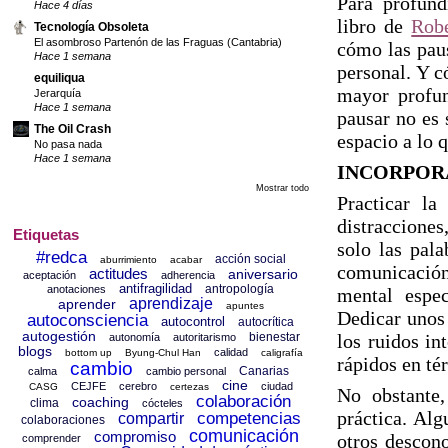
Para profund
Hace 4 días
libro de
Rob
Tecnología Obsoleta
El asombroso Partenón de las Fraguas (Cantabria)
cómo las paus
Hace 1 semana
personal. Y c
equiliqua
mayor profun
Jerarquía
Hace 1 semana
pausar no es 
The Oil Crash
espacio a lo 
No pasa nada
Hace 1 semana
INCORPORA
Mostrar todo
Practicar la
distraccione
Etiquetas
solo las pal
#redca
acción social
aburrimiento
acabar
comunicación
actitudes
aniversario
aceptación
adherencia
antifragilidad
antropología
anotaciones
mental espec
aprendizaje
aprender
apuntes
Dedicar unos 
autoconsciencia
autocontrol
autocrítica
autogestión
bienestar
los ruidos in
autonomía
autoritarismo
blogs
calidad
bottom up
Byung-Chul Han
caligrafía
rápidos en té
cambio
Canarias
calma
cambio personal
cine
CEJFE
cerebro
ciudad
CASG
certezas
No obstante,
colaboración
coaching
clima
cócteles
práctica. Alg
competencias
compartir
colaboraciones
comunicación
compromiso
otros descono
comprender