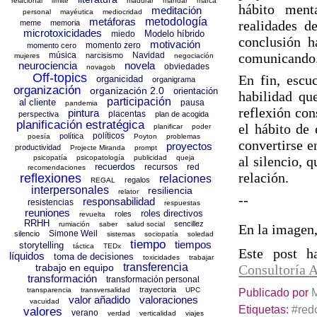
relacional
límite
madurar
mandar
marca
hábito ment
meditación
personal
mayéutica
mediocridad
metáforas
metodología
realidades d
meme
memoria
microtoxicidades
Modelo híbrido
miedo
conclusión h
motivación
momento zero
momento cero
música
Navidad
comunicando
narcisismo
mujeres
negociación
neurociencia
novela
obviedades
novagob
Off-topics
En fin, escu
organicidad
organigrama
organización
organización 2.0
orientación
habilidad que
participación
al cliente
pausa
pandemia
reflexión con
pintura
placentas
perspectiva
plan de acogida
planificación estratégica
el hábito de
planificar
poder
políticos
política
poesía
Poyton
problemas
convertirse e
proyectos
productividad
Projecte Miranda
prompt
psicopatía
psicopatología
publicidad
queja
al silencio, 
recuerdos
recursos
red
recomendaciones
relación.
reflexiones
relaciones
regalos
REGAL
interpersonales
resiliencia
relator
--
responsabilidad
resistencias
respuestas
reuniones
roles directivos
roles
revuelta
RRHH
sencillez
rumiación
saber
salud social
En la imagen,
Simone Weil
silencio
sistemas
sociopatía
soledad
tiempo
tiempos
storytelling
táctica
TEDx
Este post h
líquidos
toma de decisiones
toxicidades
trabajar
transferencia
trabajo en equipo
Consultoría 
transformación
transformación personal
trayectoria
transparencia
transversalidad
UPC
Publicado por
valor añadido
valoraciones
vacuidad
Etiquetas:
#red
valores
verano
verdad
verticalidad
viajes