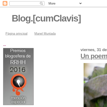
Blog.[cumClavis]
Página principal
Manel Muntada
...
viernes, 31 d
Un poema