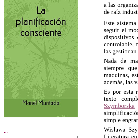
a las organiz
de raíz indust
Este sistema
seguir el mo
dispositivos
controlable, 
las gestionan
Nada de mal
siempre que
máquinas, est
además, las v
Es por esta 
texto comp
Szymborska
q
simplificació
simple engran
Wisława Szy
...
Literatura e