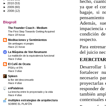
hecho, cuanto
►
2010
(53)
ya que el co
►
2009
(60)
►
2008
(12)
bagaje, si n
pensamiento 
Blogroll
Además, sue
impaciencia 
The Founder Coach - Medium
The First Step Towards Getting Acquired
condición de
Hace 18 horas
respecto.
Meditaciones y Sentimientos
Sin ambages ni peajes
Para entrenar
Hace 21 horas
del juicio nec
La Máquina de Von Neumann
La maldición de la equivalencia funcional
EJERCITAR
Hace 3 días
El Café de Ocata
Desarrollar 
PISA y el 5%
fortalecer 
Hace 3 días
Spleen
necesario par
la flor del desconsuelo
proyectarlas 
Hace 4 días
responder de 
enPalabras
La brecha entre lo proyectado y la vida
también ampl
Hace 4 días
contextuales 
multiples estrategias de arquitectura
SOBRE EL PLAFÓN