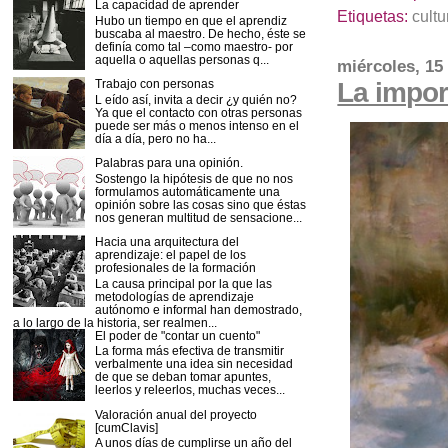
La capacidad de aprender
Etiquetas:
cultu
Hubo un tiempo en que el aprendiz
buscaba al maestro. De hecho, éste se
definía como tal –como maestro- por
aquella o aquellas personas q...
miércoles, 15
La impor
Trabajo con personas
L eído así, invita a decir ¿y quién no?
Ya que el contacto con otras personas
puede ser más o menos intenso en el
día a día, pero no ha...
Palabras para una opinión.
Sostengo la hipótesis de que no nos
formulamos automáticamente una
opinión sobre las cosas sino que éstas
nos generan multitud de sensacione...
Hacia una arquitectura del
aprendizaje: el papel de los
profesionales de la formación
La causa principal por la que las
metodologías de aprendizaje
autónomo e informal han demostrado,
a lo largo de la historia, ser realmen...
El poder de "contar un cuento"
La forma más efectiva de transmitir
verbalmente una idea sin necesidad
de que se deban tomar apuntes,
leerlos y releerlos, muchas veces...
Valoración anual del proyecto
[cumClavis]
A unos días de cumplirse un año del