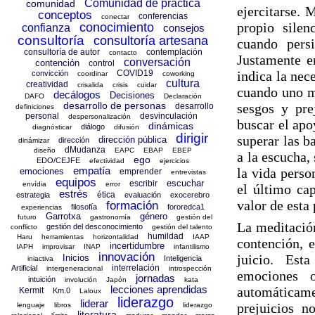
Comunidad de práctica
comunidad
ejercitarse.
conceptos
conferencias
conectar
propio silen
conocimiento
confianza
consejos
consultoría
consultoría artesana
cuando pers
consultoría de autor
contemplación
contacto
Justamente e
conversación
contención
control
COVID19
indica la nece
convicción
coordinar
coworking
cultura
creatividad
crisalida
crisis
cuidar
cuando uno m
decálogos
Decisiones
DAFO
Declaración
desarrollo de personas
sesgos y pre
desarrollo
definiciones
personal
desvinculación
despersonalización
buscar el apo
dinámicas
diálogo
diagnósticar
difusión
dirigir
superar las ba
dirección pública
dirección
dinámizar
dMudanza
diseño
EAPC
EBAP
EBEP
a la escucha,
ego
EDO/CEJFE
efectividad
ejercicios
empatía
la vida perso
emociones
emprender
entrevistas
equipos
escuchar
escribir
envídia
error
el último cap
estrés
ética
estrategia
evaluación
exocerebro
valor de esta 
formación
filosofía
fororedca1
experiencias
Garrotxa
género
futuro
gastronomía
gestión del
La meditación
gestión del desconocimiento
conflicto
gestión del talento
humildad
Haru
herramientas
horizontalidad
IAAP
contención, 
incertidumbre
IAPH
improvisar
INAP
infantilismo
innovación
juicio. Est
Inicios
Inteligencia
iniactiva
interrelación
Artificial
intergeneracional
introspección
emociones o
jornadas
intuición
involución
Japón
kata
lecciones aprendidas
automáticamen
Kermit
Km.0
Laloux
liderazgo
liderar
prejuicios n
lenguaje
libros
liderazgo
literatura