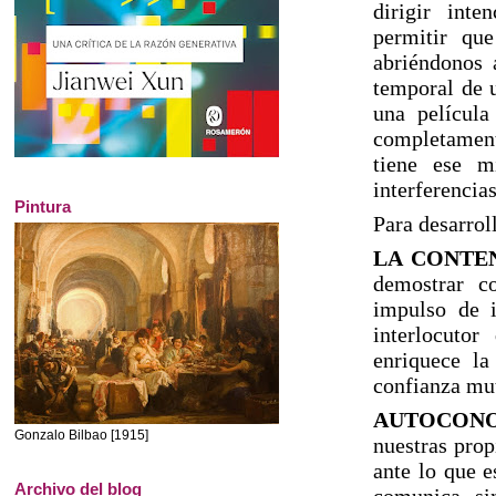
dirigir int
permitir que
abriéndonos 
temporal de 
una película
completament
tiene ese m
interferencia
Pintura
Para desarrol
LA CONTE
demostrar c
impulso de i
interlocuto
enriquece la
confianza mu
AUTOCONO
Gonzalo Bilbao [1915]
nuestras prop
ante lo que 
Archivo del blog