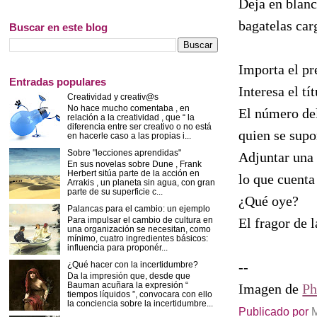
Deja en blanc
bagatelas car
Buscar en este blog
Importa el pre
Entradas populares
Interesa el tí
Creatividad y creativ@s
No hace mucho comentaba , en
El número del
relación a la creatividad , que “ la
diferencia entre ser creativo o no está
quien se supo
en hacerle caso a las propias i...
Sobre "lecciones aprendidas"
Adjuntar una 
En sus novelas sobre Dune , Frank
Herbert sitúa parte de la acción en
lo que cuenta
Arrakis , un planeta sin agua, con gran
parte de su superficie c...
¿Qué oye?
Palancas para el cambio: un ejemplo
Para impulsar el cambio de cultura en
El fragor de l
una organización se necesitan, como
mínimo, cuatro ingredientes básicos:
influencia para proponér...
--
¿Qué hacer con la incertidumbre?
Da la impresión que, desde que
Bauman acuñara la expresión “
Imagen de
Ph
tiempos líquidos ”, convocara con ello
la conciencia sobre la incertidumbre...
Publicado por