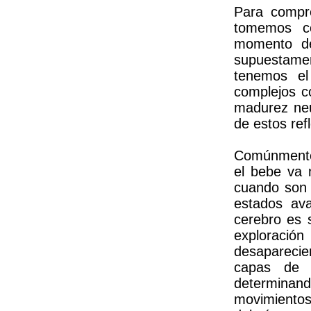
Para compr
tomemos co
momento de
supuestamen
tenemos el
complejos c
madurez neu
de estos refl
Comúnmente 
el bebe va 
cuando son s
estados ava
cerebro es 
exploració
desaparecie
capas de c
determinand
movimientos