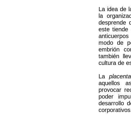
La idea de 
la organiz
desprende q
este tiende
anticuerpos
modo de pod
embrión co
también lle
cultura de e
La
placent
aquellos a
provocar re
poder impul
desarrollo 
corporativos