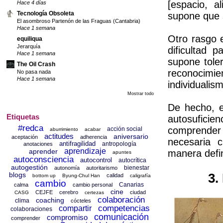
[espacio, a
Hace 4 días
Tecnología Obsoleta
supone que s
El asombroso Partenón de las Fraguas (Cantabria)
Hace 1 semana
Otro rasgo e
equiliqua
Jerarquía
dificultad 
Hace 1 semana
supone toler
The Oil Crash
reconocimi
No pasa nada
Hace 1 semana
individualis
Mostrar todo
De hecho, es
Etiquetas
autosufici
#redca
comprender 
acción social
aburrimiento
acabar
actitudes
aniversario
aceptación
adherencia
necesaria c
antifragilidad
antropología
anotaciones
aprendizaje
aprender
manera defin
apuntes
autoconsciencia
autocontrol
autocrítica
autogestión
bienestar
autonomía
autoritarismo
blogs
3.
calidad
bottom up
Byung-Chul Han
caligrafía
cambio
Canarias
calma
cambio personal
cine
CEJFE
cerebro
ciudad
CASG
certezas
colaboración
coaching
clima
cócteles
competencias
compartir
colaboraciones
comunicación
compromiso
comprender