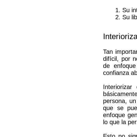
1. Su in
2. Su li
Interiori
Tan importa
difícil, por
de enfoque
confianza a
Interioriz
básicamente 
persona, un 
que se pue
enfoque gene
lo que la pe
Esto no sig