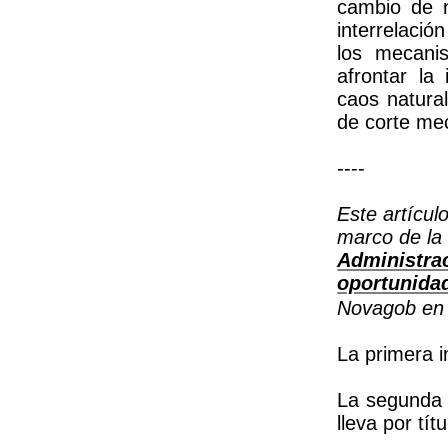
cambio de 
interrelaci
los mecani
afrontar la
caos natura
de corte mec
----
Este artícul
marco de la
Administrac
oportunida
Novagob en 
La primera 
La segunda 
lleva por tít