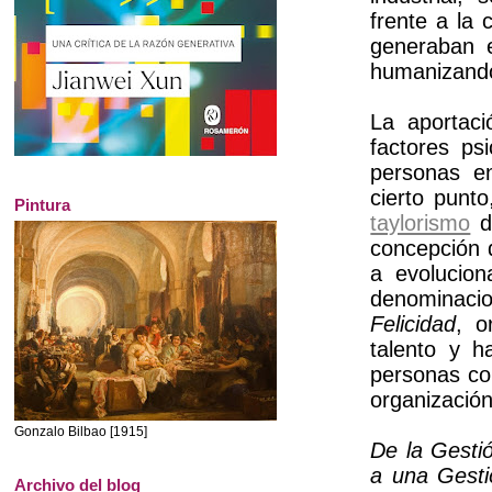
frente a la 
generaban e
humanizando
La aportac
factores ps
personas en
cierto punto
Pintura
taylorismo
de
concepción 
a evolucion
denominaci
Felicidad
, o
talento y h
personas con
organización
Gonzalo Bilbao [1915]
De la Gesti
a una Gest
Archivo del blog