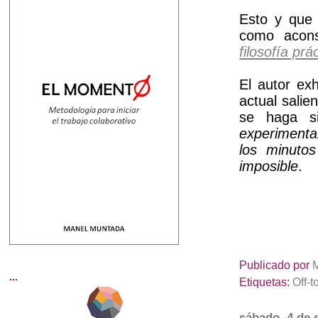
Esto y que 
como acons
filosofía prá
El autor ex
actual sali
se haga 
experimenta
los minutos
imposible
.
Publicado por
...
Etiquetas:
Off-t
sábado, 4 de 