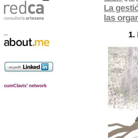
La gesti
las orga
1.
...
cumClavis' network