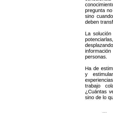
conocimient
pregunta no 
sino cuando
deben trans
La solución 
potenciarl
desplazando
informació
personas.
Ha de estim
y estimula
experiencia
trabajo col
¿Cuántas v
sino de lo q