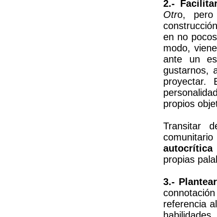
2.- Facilit
Otr
o, pero 
construcció
en no pocos 
modo, viene
ante un es
gustarnos, 
proyectar.
personalida
propios obje
Transitar 
comunitar
autocrítica
propias pala
3.- Plantea
connotació
referencia a
habilidades