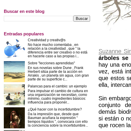
Buscar en este blog
Entradas populares
Creatividad y creativ@s
No hace mucho comentaba , en
relación a la creatividad , que “ la
Suzanne Si
diferencia entre ser creativo o no está
en hacerle caso a las propias i...
árboles se
Sobre "lecciones aprendidas"
hay una eno
En sus novelas sobre Dune , Frank
vez, está i
Herbert sitúa parte de la acción en
Arrakis , un planeta sin agua, con gran
que estos 
parte de su superficie c...
ella, interc
Palancas para el cambio: un ejemplo
Para impulsar el cambio de cultura en
una organización se necesitan, como
Sin embargo
mínimo, cuatro ingredientes básicos:
influencia para proponér...
conjunto d
¿Qué hacer con la incertidumbre?
demás biodi
Da la impresión que, desde que
si están o 
Bauman acuñara la expresión “
tiempos líquidos ”, convocara con ello
que rocen la
la conciencia sobre la incertidumbre...