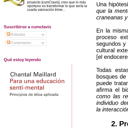
proyecto [cumClavis], creo que lo más
Una hipótesi
oportuno es transformar lo que sería la
cuarta valoración trime...
que la ment
craneanas y 
Suscribirse a cumclavis
En la mism
Entradas
proceso ex
segundos y 
Comentarios
cultural ex
[el endocer
Qué estoy leyendo
Todas estas
bosques de 
puede trata
afirma el b
como las re
individuo de
la interacció
2. P