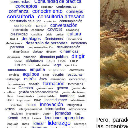
Comunidad de práctica
comunidad
conceptos
conferencias
conectar
conocimiento
confianza
consejos
consultoría
consultoría artesana
consultoría de autor
contemplación
contacto
conversación
contención
control
COVID19
convicción
coordinar
coworking
cultura
creatividad
crisalida
crisis
cuidar
decálogos
Decisiones
DAFO
Declaración
desarrollo de personas
desarrollo
definiciones
personal
desvinculación
despersonalización
dinámicas
diálogo
diagnósticar
difusión
dirigir
dirección pública
dirección
dinámizar
dMudanza
diseño
EAPC
EBAP
EBEP
ego
EDO/CEJFE
efectividad
ejercicios
empatía
emociones
emprender
entrevistas
equipos
escuchar
escribir
envídia
error
estrés
ética
estrategia
evaluación
exocerebro
formación
filosofía
fororedca1
experiencias
Garrotxa
género
futuro
gastronomía
gestión del
gestión del desconocimiento
conflicto
gestión del talento
humildad
Haru
herramientas
horizontalidad
IAAP
incertidumbre
IAPH
improvisar
INAP
infantilismo
innovación
Inicios
Inteligencia
iniactiva
interrelación
Artificial
intergeneracional
introspección
jornadas
intuición
involución
Japón
kata
lecciones aprendidas
Kermit
Km.0
Laloux
Pero, parad
liderazgo
liderar
lenguaje
libros
liderazgo
las organiz
literatura