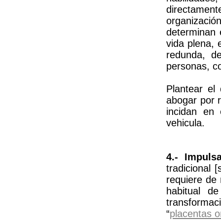
directament
organizaci
determinan e
vida plena, 
redunda, de
personas, co
Plantear el
abogar por 
incidan en 
vehicula.
4.- Impuls
tradicional 
requiere de
habitual d
transforma
“
placentas o