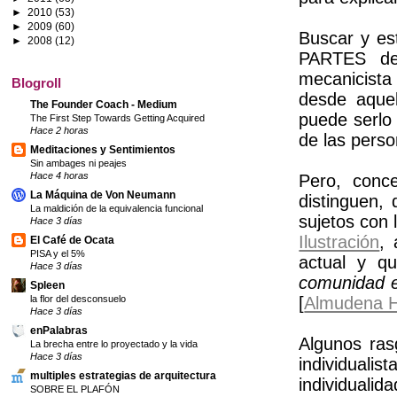
►
2010
(53)
►
2009
(60)
Buscar y est
►
2008
(12)
PARTES de
mecanicist
Blogroll
desde aquel
The Founder Coach - Medium
puede serlo
The First Step Towards Getting Acquired
Hace 2 horas
de las perso
Meditaciones y Sentimientos
Sin ambages ni peajes
Hace 4 horas
Pero, conce
La Máquina de Von Neumann
distinguen, 
La maldición de la equivalencia funcional
sujetos con 
Hace 3 días
Ilustración
,
El Café de Ocata
PISA y el 5%
actual y 
Hace 3 días
comunidad en
Spleen
[
Almudena H
la flor del desconsuelo
Hace 3 días
enPalabras
Algunos ras
La brecha entre lo proyectado y la vida
Hace 3 días
individualis
multiples estrategias de arquitectura
individuali
SOBRE EL PLAFÓN