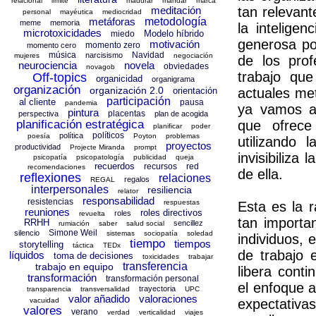
relacional
límite
madurar
mandar
marca
meditación
tan relevan
personal
mayéutica
mediocridad
metáforas
metodología
meme
memoria
la inteligen
microtoxicidades
Modelo híbrido
miedo
generosa po
motivación
momento zero
momento cero
música
Navidad
narcisismo
mujeres
negociación
de los prof
neurociencia
novela
obviedades
novagob
trabajo que
Off-topics
organicidad
organigrama
organización
organización 2.0
orientación
actuales me
participación
al cliente
pausa
pandemia
ya vamos av
pintura
placentas
perspectiva
plan de acogida
planificación estratégica
que ofrece 
planificar
poder
políticos
política
poesía
Poyton
problemas
utilizando
proyectos
productividad
Projecte Miranda
prompt
invisibiliza
psicopatía
psicopatología
publicidad
queja
recuerdos
recursos
red
recomendaciones
de ella.
reflexiones
relaciones
regalos
REGAL
interpersonales
resiliencia
relator
responsabilidad
resistencias
respuestas
Esta es la 
reuniones
roles directivos
roles
revuelta
tan importa
RRHH
sencillez
rumiación
saber
salud social
Simone Weil
silencio
sistemas
sociopatía
soledad
individuos, 
tiempo
tiempos
storytelling
táctica
TEDx
de trabajo 
líquidos
toma de decisiones
toxicidades
trabajar
transferencia
trabajo en equipo
libera cont
transformación
transformación personal
el enfoque a
trayectoria
transparencia
transversalidad
UPC
valor añadido
valoraciones
vacuidad
expectativ
valores
verano
verdad
verticalidad
viajes