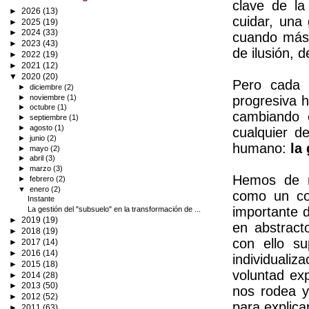
clave de la
►
2026
(13)
cuidar, una
►
2025
(19)
►
2024
(33)
cuando más 
►
2023
(43)
de ilusión, d
►
2022
(19)
►
2021
(12)
▼
2020
(20)
Pero cada 
►
diciembre
(2)
►
noviembre
(1)
progresiva 
►
octubre
(1)
cambiando 
►
septiembre
(1)
►
agosto
(1)
cualquier de
►
junio
(2)
humano:
la
►
mayo
(2)
►
abril
(3)
►
marzo
(3)
Hemos de r
►
febrero
(2)
▼
enero
(2)
como un con
Instante
importante d
La gestión del "subsuelo" en la transformación de ...
►
2019
(19)
en abstract
►
2018
(19)
con ello su
►
2017
(14)
►
2016
(14)
individualiz
►
2015
(18)
voluntad ex
►
2014
(28)
►
2013
(50)
nos rodea y
►
2012
(52)
para explica
►
2011
(63)