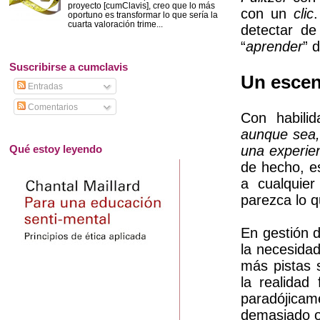
proyecto [cumClavis], creo que lo más
con un
clic
oportuno es transformar lo que sería la
cuarta valoración trime...
detectar de
“
aprender
” 
Suscribirse a cumclavis
Un escen
Entradas
Comentarios
Con habili
aunque sea,
Qué estoy leyendo
una experie
de hecho, es
a cualquier
parezca lo 
En gestión 
la necesida
más pistas 
la realidad 
paradójicam
demasiado oc