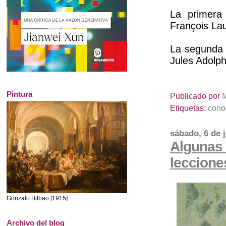
La primera
François La
La segunda l
Jules Adolp
Pintura
Publicado por
Etiquetas:
cono
sábado, 6 de 
Algunas 
leccione
Gonzalo Bilbao [1915]
Archivo del blog