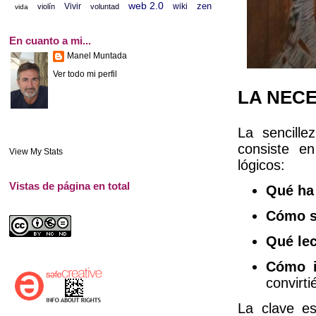
web 2.0
zen
Vivir
wiki
violín
voluntad
vida
En cuanto a mi...
Manel Muntada
Ver todo mi perfil
LA NEC
La sencill
consiste e
View My Stats
lógicos:
Vistas de página en total
Qué ha
Cómo s
Qué le
Cómo i
convirti
La clave es