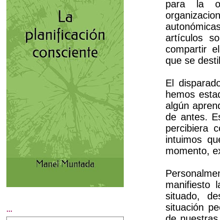
para la 
organizacio
autonómica
artículos 
compartir e
que se desti
El disparad
hemos estad
algún aprend
de antes. Es
percibiera 
intuimos q
momento, e
Personalmen
manifiesto 
situado, d
situación p
...
de nuestras 