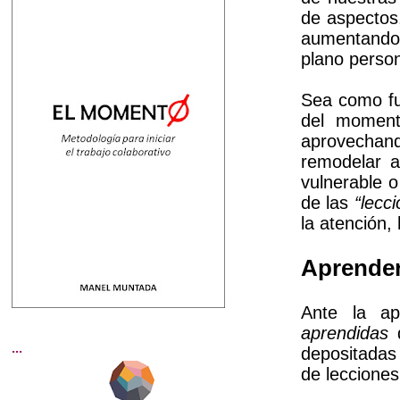
de aspectos,
aumentando 
plano person
Sea como fu
del moment
aprovechand
remodelar a
vulnerable 
de las
“lecc
la atención,
Aprender
Ante la ap
aprendidas
d
...
depositadas
de lecciones