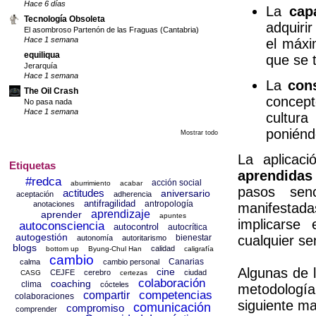
Hace 6 días
La
cap
Tecnología Obsoleta
adquiri
El asombroso Partenón de las Fraguas (Cantabria)
Hace 1 semana
el máxi
equiliqua
que se t
Jerarquía
Hace 1 semana
La
con
The Oil Crash
concept
No pasa nada
Hace 1 semana
cultura
poniénd
Mostrar todo
La aplicac
Etiquetas
aprendida
#redca
acción social
aburrimiento
acabar
pasos senc
actitudes
aniversario
aceptación
adherencia
antifragilidad
antropología
anotaciones
manifestada
aprendizaje
aprender
apuntes
implicarse
autoconsciencia
autocontrol
autocrítica
autogestión
bienestar
cualquier se
autonomía
autoritarismo
blogs
calidad
bottom up
Byung-Chul Han
caligrafía
cambio
Canarias
calma
cambio personal
Algunas de l
cine
CEJFE
cerebro
ciudad
CASG
certezas
colaboración
coaching
clima
cócteles
metodología
competencias
compartir
colaboraciones
siguiente m
comunicación
compromiso
comprender