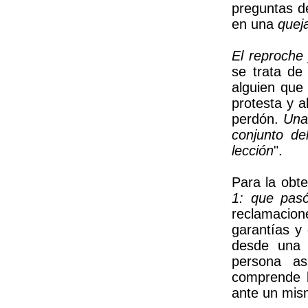
preguntas d
en una
quej
El reproche
se trata de
alguien que
protesta y a
perdón.
Una
conjunto de
lección
".
Para la obte
1: que pas
reclamacio
garantías y 
desde una 
persona as
comprende l
ante un mis