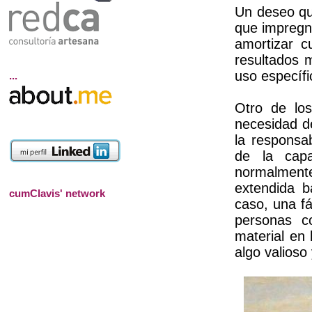
Un deseo qu
que impregna
amortizar c
resultados 
uso específi
...
Otro de los
necesidad d
la responsa
de la capa
normalment
extendida b
cumClavis' network
caso, una fá
personas c
material en 
algo valios