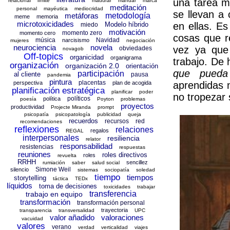
una tarea m
relacional
límite
madurar
mandar
marca
meditación
personal
mayéutica
mediocridad
se llevan a 
metáforas
metodología
meme
memoria
microtoxicidades
Modelo híbrido
en ellas. E
miedo
motivación
momento zero
momento cero
cosas que r
música
Navidad
narcisismo
mujeres
negociación
neurociencia
novela
vez ya que 
obviedades
novagob
Off-topics
organicidad
organigrama
trabajo. De 
organización
organización 2.0
orientación
que pueda
participación
al cliente
pausa
pandemia
pintura
placentas
perspectiva
plan de acogida
aprendidas n
planificación estratégica
planificar
poder
no tropezar
políticos
política
poesía
Poyton
problemas
proyectos
productividad
Projecte Miranda
prompt
psicopatía
psicopatología
publicidad
queja
recuerdos
recursos
red
recomendaciones
reflexiones
relaciones
regalos
REGAL
interpersonales
resiliencia
relator
responsabilidad
resistencias
respuestas
reuniones
roles directivos
roles
revuelta
RRHH
sencillez
rumiación
saber
salud social
Simone Weil
silencio
sistemas
sociopatía
soledad
tiempo
tiempos
storytelling
táctica
TEDx
líquidos
toma de decisiones
toxicidades
trabajar
transferencia
trabajo en equipo
transformación
transformación personal
trayectoria
transparencia
transversalidad
UPC
valor añadido
valoraciones
vacuidad
valores
verano
verdad
verticalidad
viajes