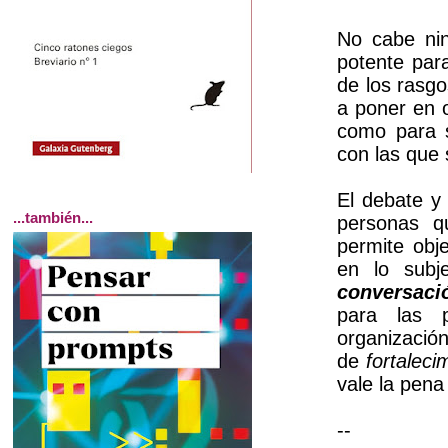
No cabe ni
potente par
de los rasgo
a poner en o
como para s
con las que
El debate y
...también...
personas q
permite obj
en lo subj
conversaci
para las 
organización
de
fortaleci
vale la pena
--