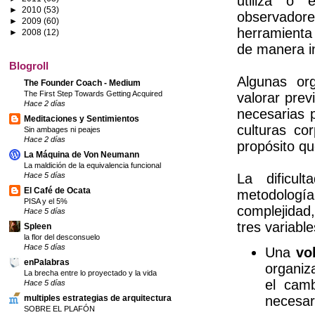
utiliza o 
►
2010
(53)
observador
►
2009
(60)
herramienta
►
2008
(12)
de manera in
Blogroll
Algunas or
The Founder Coach - Medium
The First Step Towards Getting Acquired
valorar prev
Hace 2 días
necesarias p
Meditaciones y Sentimientos
culturas co
Sin ambages ni peajes
Hace 2 días
propósito que
La Máquina de Von Neumann
La maldición de la equivalencia funcional
La dificul
Hace 5 días
El Café de Ocata
metodologí
PISA y el 5%
complejidad
Hace 5 días
tres variabl
Spleen
la flor del desconsuelo
Hace 5 días
Una
vo
enPalabras
organiz
La brecha entre lo proyectado y la vida
el camb
Hace 5 días
necesar
multiples estrategias de arquitectura
SOBRE EL PLAFÓN