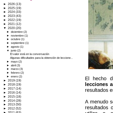
►
2026
(13)
►
2025
(19)
►
2024
(33)
►
2023
(43)
►
2022
(19)
►
2021
(12)
▼
2020
(20)
►
diciembre
(2)
►
noviembre
(1)
►
octubre
(1)
►
septiembre
(1)
►
agosto
(1)
▼
junio
(2)
El valor está en la conversación
Algunas dificultades para la obtención de leccione...
►
mayo
(2)
►
abril
(3)
►
marzo
(3)
►
febrero
(2)
►
enero
(2)
El hecho d
►
2019
(19)
lecciones 
►
2018
(19)
►
2017
(14)
resultados e
►
2016
(14)
►
2015
(18)
►
2014
(28)
A menudo se
►
2013
(50)
resultados 
►
2012
(52)
►
2011
(63)