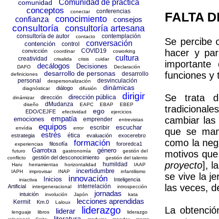
Comunidad de práctica
comunidad
conceptos
conferencias
conectar
FALTA D
conocimiento
confianza
consejos
consultoría
consultoría artesana
consultoría de autor
contemplación
contacto
Se percibe
conversación
contención
control
COVID19
hacer y pa
convicción
coordinar
coworking
cultura
creatividad
crisalida
crisis
cuidar
importante
decálogos
Decisiones
DAFO
Declaración
desarrollo de personas
funciones y 
desarrollo
definiciones
personal
desvinculación
despersonalización
dinámicas
diálogo
diagnósticar
difusión
dirigir
Se trata d
dirección pública
dirección
dinámizar
dMudanza
diseño
EAPC
EBAP
EBEP
tradiciona
ego
EDO/CEJFE
efectividad
ejercicios
empatía
cambiar las
emociones
emprender
entrevistas
equipos
escuchar
escribir
envídia
error
que se man
estrés
ética
estrategia
evaluación
exocerebro
como la nega
formación
filosofía
fororedca1
experiencias
Garrotxa
género
futuro
gastronomía
gestión del
motivos que
gestión del desconocimiento
conflicto
gestión del talento
proyecto
], 
humildad
Haru
herramientas
horizontalidad
IAAP
incertidumbre
IAPH
improvisar
INAP
infantilismo
se vive la je
innovación
Inicios
Inteligencia
iniactiva
las veces, d
interrelación
Artificial
intergeneracional
introspección
jornadas
intuición
involución
Japón
kata
lecciones aprendidas
Kermit
Km.0
Laloux
liderazgo
La obtenció
liderar
lenguaje
libros
liderazgo
literatura