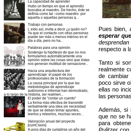
La capacidad de aprender
Hubo un tiempo en que el aprendiz
buscaba al maestro. De hecho, éste se
definía como tal –como maestro- por
aquella o aquellas personas q...
Trabajo con personas
Pues bien, 
L eído así, invita a decir ¿y quién no?
Ya que el contacto con otras personas
esperar qu
puede ser más o menos intenso en el
día a día, pero no ha...
desprendan 
Palabras para una opinión.
respecto a 
Sostengo la hipótesis de que no nos
formulamos automáticamente una
opinión sobre las cosas sino que éstas
Tanto si so
nos generan multitud de sensacione...
realmente c
Hacia una arquitectura del
aprendizaje: el papel de los
de cambiar 
profesionales de la formación
poco sirve 
La causa principal por la que las
metodologías de aprendizaje
ellas no inc
autónomo e informal han demostrado,
a lo largo de la historia, ser realmen...
las personas
El poder de "contar un cuento"
La forma más efectiva de transmitir
verbalmente una idea sin necesidad
Además, si 
de que se deban tomar apuntes,
leerlos y releerlos, muchas veces...
que no se h
Valoración anual del proyecto
para obtene
[cumClavis]
Pulitzer
con 
A unos días de cumplirse un año del