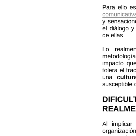
Para ello e
comunicativ
y sensacion
el diálogo y
de ellas.
Lo realmen
metodología
impacto que
tolera el fr
una
cultur
susceptible 
DIFIC
REALME
Al implica
organizac