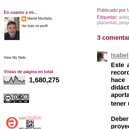
Publicado por
En cuanto a mi...
Etiquetas:
auto
Manel Muntada
placentas
,
proy
Ver todo mi perfil
3 comentar
Isabel
View My Stats
Este 
recor
Vistas de página en total
1,680,275
hace
didác
aport
tener
Deber
proy