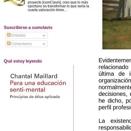
proyecto [cumClavis], creo que lo más
oportuno es transformar lo que sería la
cuarta valoración trime...
Suscribirse a cumclavis
Entradas
Comentarios
Evidentemen
Qué estoy leyendo
relacionado 
última de 
organización
normalmente
decisiones, 
he dicho, p
perfil profe
La existen
responsabili