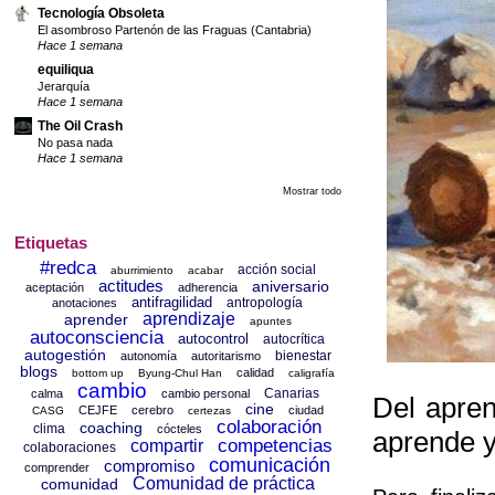
Tecnología Obsoleta
El asombroso Partenón de las Fraguas (Cantabria)
Hace 1 semana
equiliqua
Jerarquía
Hace 1 semana
The Oil Crash
No pasa nada
Hace 1 semana
Mostrar todo
Etiquetas
#redca
acción social
aburrimiento
acabar
actitudes
aniversario
aceptación
adherencia
antifragilidad
antropología
anotaciones
aprendizaje
aprender
apuntes
autoconsciencia
autocontrol
autocrítica
autogestión
bienestar
autonomía
autoritarismo
blogs
calidad
bottom up
Byung-Chul Han
caligrafía
cambio
Canarias
calma
cambio personal
Del apren
cine
CEJFE
cerebro
ciudad
CASG
certezas
colaboración
coaching
clima
cócteles
aprende y
competencias
compartir
colaboraciones
comunicación
compromiso
comprender
Comunidad de práctica
comunidad