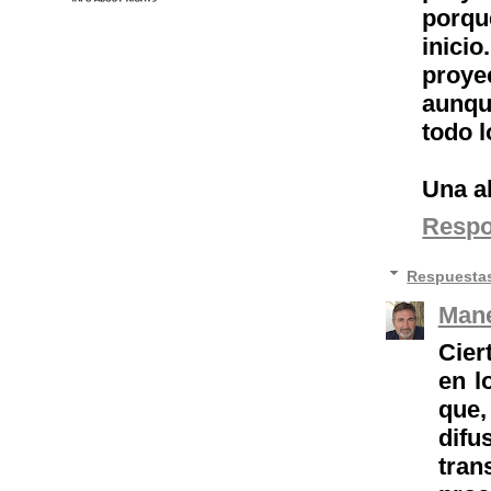
porqu
inicio
proye
aunqu
todo l
Una a
Resp
Respuesta
Mane
Cier
en l
que,
difu
tran