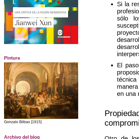
Si la r
profesio
sólo l
suscept
proyect
desarro
desarro
interpe
Pintura
El paso
proposi
técnica
manera 
en una 
Propiedad
comprom
Gonzalo Bilbao [1915]
Archivo del blog
Otro de lo