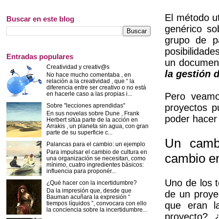
El método uti
Buscar en este blog
genérico so
grupo de pa
posibilidad
Entradas populares
un document
Creatividad y creativ@s
la gestión 
No hace mucho comentaba , en
relación a la creatividad , que “ la
diferencia entre ser creativo o no está
en hacerle caso a las propias i...
Pero veamo
proyectos p
Sobre "lecciones aprendidas"
En sus novelas sobre Dune , Frank
poder hacer
Herbert sitúa parte de la acción en
Arrakis , un planeta sin agua, con gran
parte de su superficie c...
Un cambi
Palancas para el cambio: un ejemplo
Para impulsar el cambio de cultura en
cambio en
una organización se necesitan, como
mínimo, cuatro ingredientes básicos:
influencia para proponér...
Uno de los t
¿Qué hacer con la incertidumbre?
Da la impresión que, desde que
de un proye
Bauman acuñara la expresión “
tiempos líquidos ”, convocara con ello
que eran la
la conciencia sobre la incertidumbre...
proyecto? 