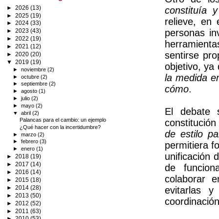
►
2026
(13)
constituía 
►
2025
(19)
relieve, en
►
2024
(33)
personas in
►
2023
(43)
►
2022
(19)
herramienta
►
2021
(12)
sentirse pr
►
2020
(20)
▼
2019
(19)
objetivo, ya 
►
noviembre
(2)
la medida e
►
octubre
(2)
►
septiembre
(2)
cómo
.
►
agosto
(1)
►
julio
(2)
►
mayo
(2)
El debate 
▼
abril
(2)
Palancas para el cambio: un ejemplo
constitución
¿Qué hacer con la incertidumbre?
de estilo p
►
marzo
(2)
►
febrero
(3)
permitiera f
►
enero
(1)
unificación 
►
2018
(19)
►
2017
(14)
de funciona
►
2016
(14)
colaborar e
►
2015
(18)
►
2014
(28)
evitarlas y
►
2013
(50)
coordinación
►
2012
(52)
►
2011
(63)
►
2010
(53)