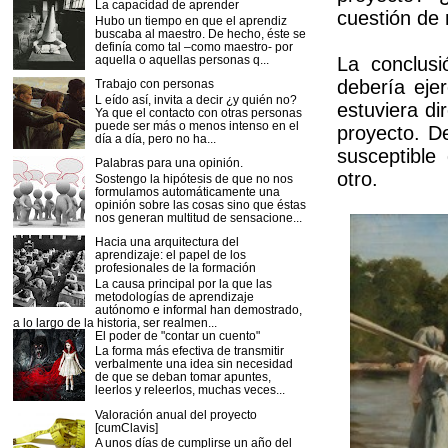
La capacidad de aprender
cuestión de 
Hubo un tiempo en que el aprendiz
buscaba al maestro. De hecho, éste se
definía como tal –como maestro- por
aquella o aquellas personas q...
La conclusi
debería eje
Trabajo con personas
L eído así, invita a decir ¿y quién no?
estuviera di
Ya que el contacto con otras personas
puede ser más o menos intenso en el
proyecto. D
día a día, pero no ha...
susceptibl
Palabras para una opinión.
otro.
Sostengo la hipótesis de que no nos
formulamos automáticamente una
opinión sobre las cosas sino que éstas
nos generan multitud de sensacione...
Hacia una arquitectura del
aprendizaje: el papel de los
profesionales de la formación
La causa principal por la que las
metodologías de aprendizaje
autónomo e informal han demostrado,
a lo largo de la historia, ser realmen...
El poder de "contar un cuento"
La forma más efectiva de transmitir
verbalmente una idea sin necesidad
de que se deban tomar apuntes,
leerlos y releerlos, muchas veces...
Valoración anual del proyecto
[cumClavis]
A unos días de cumplirse un año del