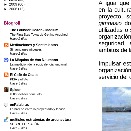
Al igual que
►
2009
(60)
en la cultu
►
2008
(12)
proyecto, s
gimnasio
don
Blogroll
utilizadas o
The Founder Coach - Medium
The First Step Towards Getting Acquired
organizació
Hace 2 días
seguridad, 
Meditaciones y Sentimientos
ámbitos de l
Sin ambages ni peajes
Hace 2 días
La Máquina de Von Neumann
Impulsar es
La maldición de la equivalencia funcional
Hace 5 días
organizació
El Café de Ocata
servicio del
PISA y el 5%
Hace 5 días
Spleen
la flor del desconsuelo
Hace 6 días
enPalabras
La brecha entre lo proyectado y la vida
Hace 6 días
multiples estrategias de arquitectura
SOBRE EL PLAFÓN
Hace 6 días