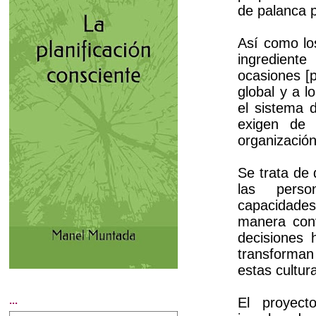
de palanca 
Así como los
ingredient
ocasiones [
global y a l
el sistema d
exigen de 
organizació
Se trata de 
las perso
capacidades
manera conv
decisiones 
transforman
estas cultur
...
El proyect