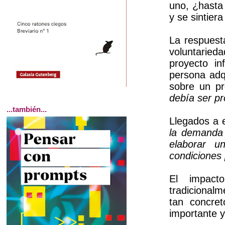
uno, ¿hasta 
y se sintier
La respuesta
voluntaried
proyecto i
persona adq
sobre un p
debía ser p
...también...
Llegados a 
la demanda
elaborar u
condiciones 
El impact
tradicionalm
tan concre
importante 