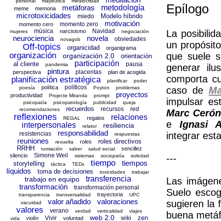
personal
mayéutica
mediocridad
Epílogo
metáforas
metodología
meme
memoria
microtoxicidades
Modelo híbrido
miedo
motivación
momento zero
momento cero
música
Navidad
narcisismo
La posibilid
mujeres
negociación
neurociencia
novela
obviedades
novagob
un propósit
Off-topics
organicidad
organigrama
organización
que suele s
organización 2.0
orientación
participación
al cliente
pausa
pandemia
generar ilu
pintura
placentas
perspectiva
plan de acogida
comporta cu
planificación estratégica
planificar
poder
políticos
política
poesía
Poyton
problemas
caso de
Ma
proyectos
productividad
Projecte Miranda
prompt
impulsar es
psicopatía
psicopatología
publicidad
queja
recuerdos
recursos
red
recomendaciones
Marc Cerón
reflexiones
relaciones
regalos
REGAL
e
Ignasi 
interpersonales
resiliencia
relator
responsabilidad
resistencias
integrar est
respuestas
reuniones
roles directivos
roles
revuelta
RRHH
sencillez
rumiación
saber
salud social
Simone Weil
silencio
sistemas
sociopatía
soledad
---
tiempo
tiempos
storytelling
táctica
TEDx
líquidos
toma de decisiones
toxicidades
trabajar
transferencia
trabajo en equipo
Las imágen
transformación
transformación personal
Suelo escog
trayectoria
transparencia
transversalidad
UPC
valor añadido
valoraciones
sugieren la 
vacuidad
valores
verano
verdad
verticalidad
viajes
buena metáf
web 2.0
zen
Vivir
wiki
violín
voluntad
vida