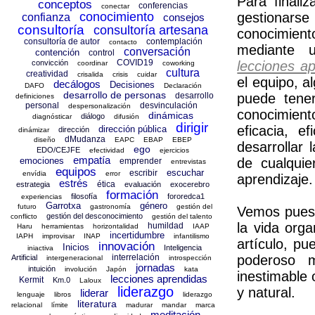
Para finali
conceptos
conferencias
conectar
conocimiento
gestionarse
confianza
consejos
consultoría
consultoría artesana
conocimiento
consultoría de autor
contemplación
contacto
mediante u
conversación
contención
control
COVID19
convicción
lecciones a
coordinar
coworking
cultura
creatividad
crisalida
crisis
cuidar
el equipo, 
decálogos
Decisiones
DAFO
Declaración
desarrollo de personas
desarrollo
puede tene
definiciones
personal
desvinculación
despersonalización
conocimient
dinámicas
diálogo
diagnósticar
difusión
dirigir
eficacia, e
dirección pública
dirección
dinámizar
dMudanza
diseño
EAPC
EBAP
EBEP
desarrollar 
ego
EDO/CEJFE
efectividad
ejercicios
empatía
emociones
de cualquie
emprender
entrevistas
equipos
escuchar
escribir
envídia
error
aprendizaje.
estrés
ética
estrategia
evaluación
exocerebro
formación
filosofía
fororedca1
experiencias
Garrotxa
género
futuro
gastronomía
gestión del
Vemos pues 
gestión del desconocimiento
conflicto
gestión del talento
la vida org
humildad
Haru
herramientas
horizontalidad
IAAP
incertidumbre
IAPH
improvisar
INAP
infantilismo
artículo, p
innovación
Inicios
Inteligencia
iniactiva
interrelación
poderoso m
Artificial
intergeneracional
introspección
jornadas
intuición
involución
Japón
kata
inestimable
lecciones aprendidas
Kermit
Km.0
Laloux
liderazgo
y natural.
liderar
lenguaje
libros
liderazgo
literatura
relacional
límite
madurar
mandar
marca
meditación