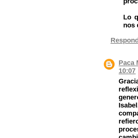
proc
Lo q
nos 
Respond
Paca 
10:07
Graci
refle
gener
Isabel
compa
refie
proce
cambi