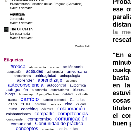
Proba
El asombroso Partenón de las Fraguas (Cantabria)
ese o
Hace 1 semana
equiliqua
para
Jerarquía
dista
Hace 1 semana
The Oil Crash
la me
No pasa nada
resca
Hace 1 semana
Mostrar todo
"En e
Etiquetas
minu
#redca
acción social
aburrimiento
acabar
cualqu
actitudes
aniversario
aceptación
adherencia
antifragilidad
antropología
basta
anotaciones
aprendizaje
aprender
apuntes
en la
autoconsciencia
autocontrol
autocrítica
autogestión
bienestar
autonomía
autoritarismo
estuv
blogs
calidad
bottom up
Byung-Chul Han
caligrafía
cambio
cosa
Canarias
calma
cambio personal
cine
CEJFE
cerebro
ciudad
CASG
certezas
titul
colaboración
coaching
clima
cócteles
competencias
compartir
el co
colaboraciones
comunicación
compromiso
comprender
buen 
Comunidad de práctica
comunidad
conceptos
conferencias
conectar