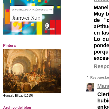
Manel
Muy b
de "
aPtit
en la
Lo qu
ponde
Pintura
porqu
exces
Resp
Respuesta
Mane
Cier
Gonzalo Bilbao [1915]
hubi
enf
Archivo del blog