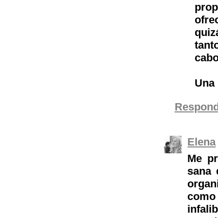
prop
ofre
quiz
tant
cabo
Una 
Respond
Elena
Me pr
sana 
organ
como 
infali