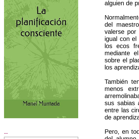
alguien de 
Normalmente
del maestro
valerse por
igual con e
los ecos f
mediante el
sobre el pla
los aprendiz
También te
menos extr
arremolinab
sus sabias 
entre las c
de aprendiza
Pero, en to
...
del alumno,