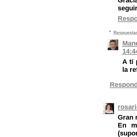
Graci
seguir
Resp
Respuesta
Mane
14:4
A tí
la re
Respond
rosar
Gran r
En mu
(supo