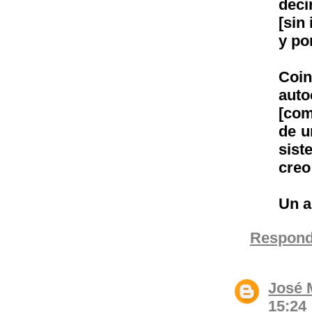
deci
[sin
y po
Coin
auto
[com
de u
sist
creo
Un a
Respond
José 
15:24