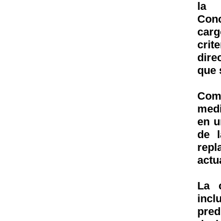
la 
Conc
car
crit
dire
que 
Come
medi
en u
de l
repl
actu
La 
inc
pred