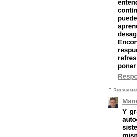
ente
contí
puede
apren
desag
Encon
respu
refre
poner 
Resp
Respuesta
Mane
Y gr
auto
sist
mis