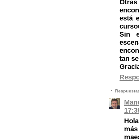
Otras
encon
está 
cursos
Sin 
escen
encon
tan se
Gracia
Resp
Respuesta
Mane
17:3
Hola
más 
maes