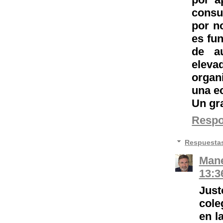
consu
por no
es fu
de au
eleva
organ
una e
Un gr
Resp
Respuesta
Mane
13:3
Just
cole
en l