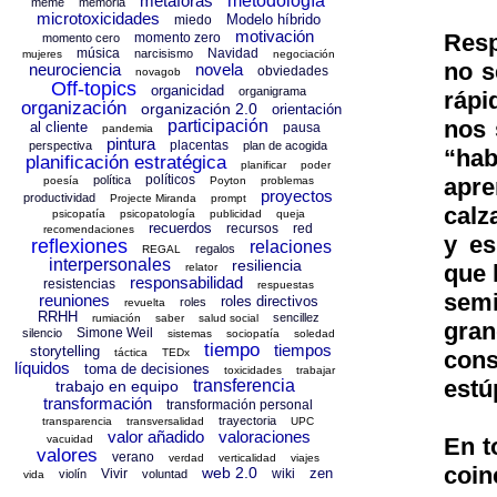
metáforas
metodología
meme
memoria
microtoxicidades
Modelo híbrido
miedo
motivación
Resp
momento zero
momento cero
música
Navidad
narcisismo
mujeres
negociación
no s
neurociencia
novela
obviedades
novagob
Off-topics
organicidad
organigrama
rápi
organización
organización 2.0
orientación
nos 
participación
al cliente
pausa
pandemia
pintura
placentas
perspectiva
plan de acogida
“ha
planificación estratégica
planificar
poder
políticos
apr
política
poesía
Poyton
problemas
proyectos
productividad
Projecte Miranda
prompt
calz
psicopatía
psicopatología
publicidad
queja
recuerdos
recursos
red
recomendaciones
y es
reflexiones
relaciones
regalos
REGAL
interpersonales
resiliencia
que 
relator
responsabilidad
resistencias
respuestas
semi
reuniones
roles directivos
roles
revuelta
RRHH
sencillez
rumiación
saber
salud social
gran
Simone Weil
silencio
sistemas
sociopatía
soledad
tiempo
tiempos
storytelling
con
táctica
TEDx
líquidos
toma de decisiones
toxicidades
trabajar
est
transferencia
trabajo en equipo
transformación
transformación personal
trayectoria
transparencia
transversalidad
UPC
valor añadido
valoraciones
En t
vacuidad
valores
verano
verdad
verticalidad
viajes
coi
web 2.0
zen
Vivir
wiki
violín
voluntad
vida