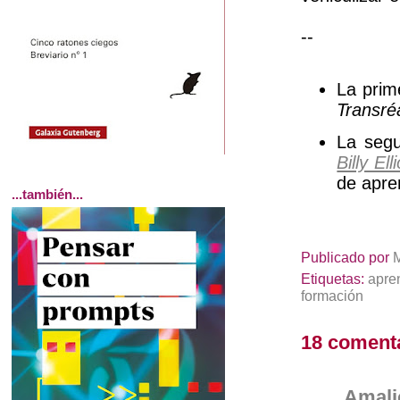
--
La prim
Transréa
La segu
Billy Elli
de apre
...también...
Publicado por
Etiquetas:
apre
formación
18 coment
Amali