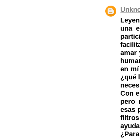
Unkn
Leyen
una e
parti
facil
amar y
human
en mí
¿qué 
neces
Con e
pero 
esas 
filtro
ayuda
¿Para