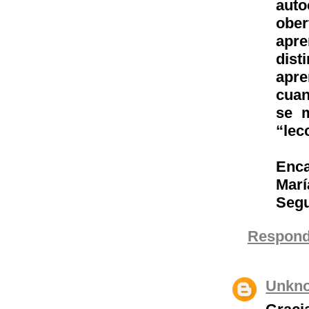
auto
ober
apr
dist
apre
cuan
se m
“lec
Enca
Marí
Segu
Respond
Unkn