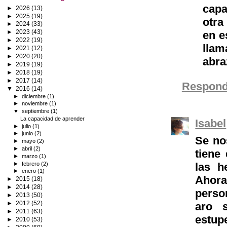
capa
►
2026
(13)
►
2025
(19)
otra
►
2024
(33)
►
2023
(43)
en e
►
2022
(19)
llam
►
2021
(12)
►
2020
(20)
abra
►
2019
(19)
►
2018
(19)
►
2017
(14)
Respond
▼
2016
(14)
►
diciembre
(1)
►
noviembre
(1)
▼
septiembre
(1)
La capacidad de aprender
Isabel
►
julio
(1)
►
junio
(2)
Se no
►
mayo
(2)
►
abril
(2)
tiene
►
marzo
(1)
►
febrero
(2)
las h
►
enero
(1)
Ahora
►
2015
(18)
►
2014
(28)
perso
►
2013
(50)
►
2012
(52)
aro 
►
2011
(63)
estup
►
2010
(53)