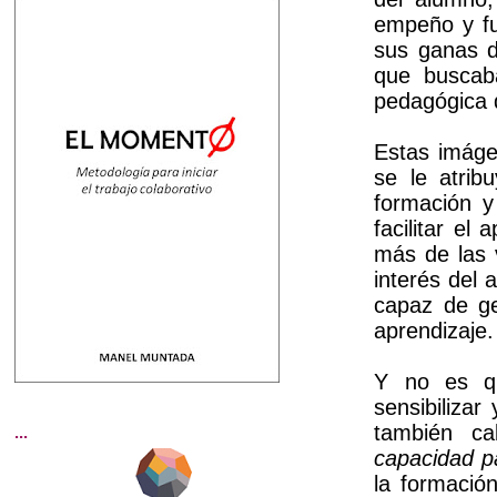
empeño y fu
sus ganas d
que buscaba
pedagógica q
Estas imáge
se le atrib
formación y
facilitar el
más de las 
interés del 
capaz de ge
aprendizaje.
Y no es qu
sensibilizar
también ca
...
capacidad p
la formació