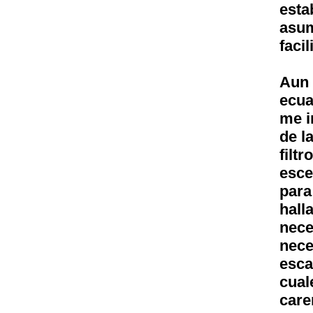
esta
asum
faci
Aun 
ecua
me i
de l
fil
esce
para
hall
nec
nec
esca
cua
care