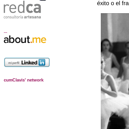
éxito o el f
...
cumClavis' network