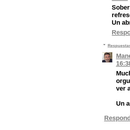
Sobe
refres
Un ab
Resp
Respuesta
Mane
16:3
Much
orgu
ver a
Un a
Respond