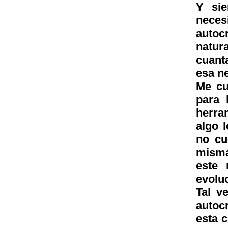
Y sie
nece
autoc
natur
cuant
esa n
Me cu
para 
herra
algo 
no cu
misma
este 
evolu
Tal v
autoc
esta 