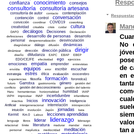
Resp
conocimiento
confianza
consejos
consultoría
consultoría artesana
consultoría de autor
contemplación
contacto
Respuesta
conversación
contención
control
COVID19
convicción
coordinar
coworking
Mane
cultura
creatividad
crisalida
crisis
cuidar
decálogos
Decisiones
DAFO
Declaración
Cuan
desarrollo de personas
desarrollo
definiciones
personal
desvinculación
despersonalización
No 
dinámicas
diálogo
diagnósticar
difusión
dirigir
dirección pública
jóve
dirección
dinámizar
dMudanza
diseño
EAPC
EBAP
EBEP
pose
ego
EDO/CEJFE
efectividad
ejercicios
empatía
emociones
emprender
entrevistas
de c
equipos
escuchar
escribir
envídia
error
estrés
en e
ética
estrategia
evaluación
exocerebro
formación
filosofía
fororedca1
experiencias
tant
Garrotxa
género
futuro
gastronomía
gestión del
gestión del desconocimiento
conflicto
gestión del talento
com
humildad
Haru
herramientas
horizontalidad
IAAP
incertidumbre
IAPH
improvisar
INAP
infantilismo
cual
innovación
Inicios
Inteligencia
iniactiva
suel
interrelación
Artificial
intergeneracional
introspección
jornadas
intuición
involución
Japón
kata
siem
lecciones aprendidas
Kermit
Km.0
Laloux
liderazgo
liderar
valo
lenguaje
libros
liderazgo
literatura
relacional
límite
madurar
mandar
marca
tan 
meditación
personal
mayéutica
mediocridad