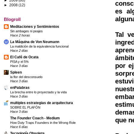
►
2009
(60)
consc
►
2008
(12)
es al
algun
Blogroll
Meditaciones y Sentimientos
Sin ambages ni peajes
Tal v
Hace 2 horas
ingr
La Máquina de Von Neumann
La maldición de la equivalencia funcional
apre
Hace 2 días
ámbit
El Café de Ocata
PISA y el 5%
por e
Hace 3 días
sorpr
Spleen
la flor del desconsuelo
estuv
Hace 3 días
nuest
enPalabras
La brecha entre lo proyectado y la vida
embar
Hace 3 días
esti
multiples estrategias de arquitectura
SOBRE EL PLAFÓN
demas
Hace 3 días
The Founder Coach - Medium
que n
How Duty Traps Founders in the Wrong Role
Hace 6 días
Tecnología Obsoleta