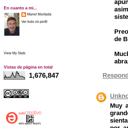
apun
En cuanto a mi...
asim
Manel Muntada
sist
Ver todo mi perfil
Preo
de B
Much
View My Stats
abra
Vistas de página en total
1,676,847
Respond
Unkn
Muy a
grand
sient
por a