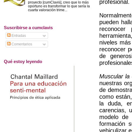
profesional.
proyecto [cumClavis], creo que lo más
oportuno es transformar lo que sería la
cuarta valoración trime...
Normalmente
pueden halla
Suscribirse a cumclavis
reconocer
herramienta
Entradas
niveles más
Comentarios
reconocer p
de generos
Qué estoy leyendo
profesional
Muscular la 
nuestras or
de
demostr
como están, 
la duda,
e
carencias, 
modelo
de a
formación s
vehiculizar 