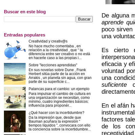
Buscar en este blog
De alguna m
aprende qui
poco sirven
Entradas populares
una voluntad
Creatividad y creativ@s
No hace mucho comentaba , en
Es cierto 
relación a la creatividad , que “ la
diferencia entre ser creativo o no está
interpersona
en hacerle caso a las propias i...
eficacia y e
Sobre "lecciones aprendidas"
voluntad po
En sus novelas sobre Dune , Frank
Herbert sitúa parte de la acción en
una condició
Arrakis , un planeta sin agua, con gran
parte de su superficie c...
suficiente
cu
Palancas para el cambio: un ejemplo
directamente
Para impulsar el cambio de cultura en
una organización se necesitan, como
mínimo, cuatro ingredientes básicos:
En el afán h
influencia para proponér...
instrumenta
¿Qué hacer con la incertidumbre?
Da la impresión que, desde que
factores tal
Bauman acuñara la expresión “
de los con
tiempos líquidos ”, convocara con ello
la conciencia sobre la incertidumbre...
receptivida