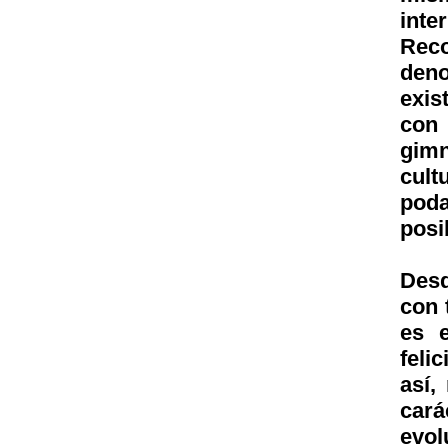
inte
Reco
deno
exis
con 
gimn
cult
poda
posi
Desd
con 
es e
feli
así,
cará
evol