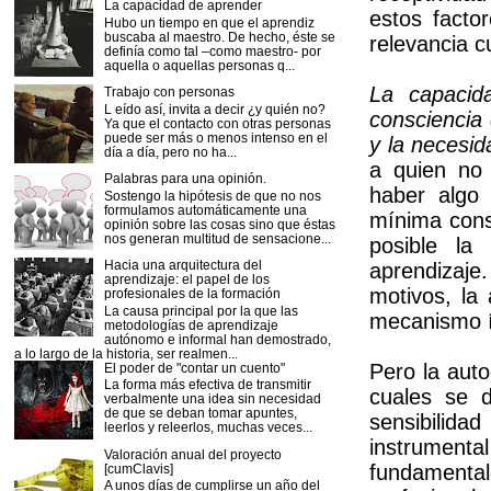
La capacidad de aprender
estos facto
Hubo un tiempo en que el aprendiz
buscaba al maestro. De hecho, éste se
relevancia c
definía como tal –como maestro- por
aquella o aquellas personas q...
La capacid
Trabajo con personas
L eído así, invita a decir ¿y quién no?
consciencia
Ya que el contacto con otras personas
puede ser más o menos intenso en el
y la necesid
día a día, pero no ha...
a quien no 
Palabras para una opinión.
haber algo
Sostengo la hipótesis de que no nos
formulamos automáticamente una
mínima cons
opinión sobre las cosas sino que éstas
nos generan multitud de sensacione...
posible la
Hacia una arquitectura del
aprendizaje
aprendizaje: el papel de los
motivos, la 
profesionales de la formación
La causa principal por la que las
mecanismo í
metodologías de aprendizaje
autónomo e informal han demostrado,
a lo largo de la historia, ser realmen...
Pero la auto
El poder de "contar un cuento"
La forma más efectiva de transmitir
cuales se d
verbalmente una idea sin necesidad
de que se deban tomar apuntes,
sensibilida
leerlos y releerlos, muchas veces...
instrumen
Valoración anual del proyecto
fundamental
[cumClavis]
A unos días de cumplirse un año del