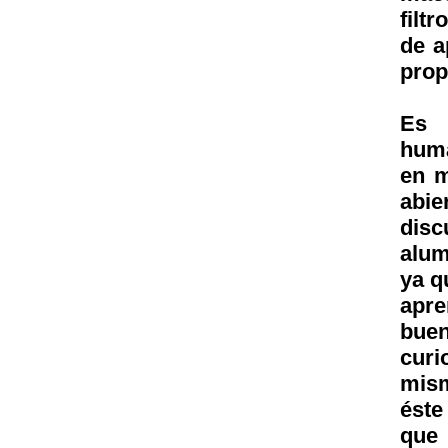
filt
de a
prop
Es 
huma
en m
abie
disc
alum
ya q
apre
bue
curi
mism
éste
que 