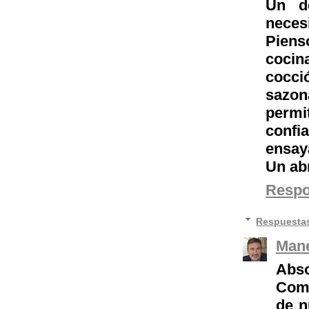
Un d
neces
Piens
cocin
cocc
sazon
permi
confi
ensaya
Un ab
Resp
Respuesta
Mane
Abso
Come
de n