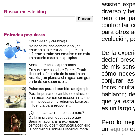
asisten expe
diverso y he
Buscar en este blog
reto que p
confrontar c
para otros a
Entradas populares
evolución, p
Creatividad y creativ@s
No hace mucho comentaba , en
relación a la creatividad , que “ la
De la exper
diferencia entre ser creativo o no está
en hacerle caso a las propias i...
decidí pres
Sobre "lecciones aprendidas"
de mis sens
En sus novelas sobre Dune , Frank
cómo necesi
Herbert sitúa parte de la acción en
Arrakis , un planeta sin agua, con gran
conjurar las
parte de su superficie c...
focos ocult
Palancas para el cambio: un ejemplo
hablaron; d
Para impulsar el cambio de cultura en
una organización se necesitan, como
que ya esta
mínimo, cuatro ingredientes básicos:
influencia para proponér...
es un largo y
¿Qué hacer con la incertidumbre?
Da la impresión que, desde que
Pero lo mejo
Bauman acuñara la expresión “
tiempos líquidos ”, convocara con ello
un
equipo
qu
la conciencia sobre la incertidumbre...