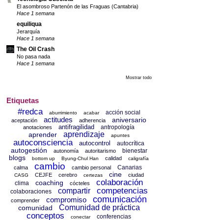
El asombroso Partenón de las Fraguas (Cantabria)
Hace 1 semana
equiliqua
Jerarquía
Hace 1 semana
The Oil Crash
No pasa nada
Hace 1 semana
Mostrar todo
Etiquetas
#redca
acción social
aburrimiento
acabar
actitudes
aniversario
aceptación
adherencia
antifragilidad
antropología
anotaciones
aprendizaje
aprender
apuntes
autoconsciencia
autocontrol
autocrítica
autogestión
bienestar
autonomía
autoritarismo
blogs
calidad
bottom up
Byung-Chul Han
caligrafía
cambio
Canarias
calma
cambio personal
cine
CEJFE
cerebro
ciudad
CASG
certezas
colaboración
coaching
clima
cócteles
competencias
compartir
colaboraciones
comunicación
compromiso
comprender
Comunidad de práctica
comunidad
conceptos
conferencias
conectar