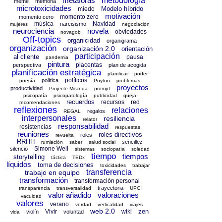
metáforas
metodología
meme
memoria
microtoxicidades
Modelo híbrido
miedo
motivación
momento zero
momento cero
música
Navidad
narcisismo
mujeres
negociación
neurociencia
novela
obviedades
novagob
Off-topics
organicidad
organigrama
organización
organización 2.0
orientación
participación
al cliente
pausa
pandemia
pintura
placentas
perspectiva
plan de acogida
planificación estratégica
planificar
poder
políticos
política
poesía
Poyton
problemas
proyectos
productividad
Projecte Miranda
prompt
psicopatía
psicopatología
publicidad
queja
recuerdos
recursos
red
recomendaciones
reflexiones
relaciones
regalos
REGAL
interpersonales
resiliencia
relator
responsabilidad
resistencias
respuestas
reuniones
roles directivos
roles
revuelta
RRHH
sencillez
rumiación
saber
salud social
Simone Weil
silencio
sistemas
sociopatía
soledad
tiempo
tiempos
storytelling
táctica
TEDx
líquidos
toma de decisiones
toxicidades
trabajar
transferencia
trabajo en equipo
transformación
transformación personal
trayectoria
transparencia
transversalidad
UPC
valor añadido
valoraciones
vacuidad
valores
verano
verdad
verticalidad
viajes
web 2.0
zen
Vivir
wiki
violín
voluntad
vida