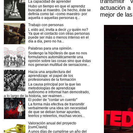
transmitir
La capacidad de aprender
Hubo un tiempo en que el aprendiz
actuación a 
buscaba al maestro. De hecho, éste se
mejor de las
definía como tal –como maestro- por
aquella o aquellas personas q...
Trabajo con personas
L eído así, invita a decir ¿y quién no?
Ya que el contacto con otras personas
puede ser más o menos intenso en el
día a día, pero no ha...
Palabras para una opinión.
Sostengo la hipótesis de que no nos
formulamos automáticamente una
opinión sobre las cosas sino que éstas
nos generan multitud de sensacione...
Hacia una arquitectura del
aprendizaje: el papel de los
profesionales de la formación
La causa principal por la que las
metodologías de aprendizaje
autónomo e informal han demostrado,
a lo largo de la historia, ser realmen...
El poder de "contar un cuento"
La forma más efectiva de transmitir
verbalmente una idea sin necesidad
de que se deban tomar apuntes,
leerlos y releerlos, muchas veces...
Valoración anual del proyecto
[cumClavis]
A unos días de cumplirse un año del