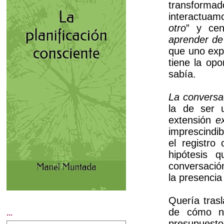
transforma
interactuamo
otro
” y cen
aprender d
que uno exp
tiene la op
sabía.
La conversac
la de ser 
extensión
e
imprescindi
el registro
hipótesis 
conversaci
la presencia
Quería tras
de cómo no
...
presupuesto