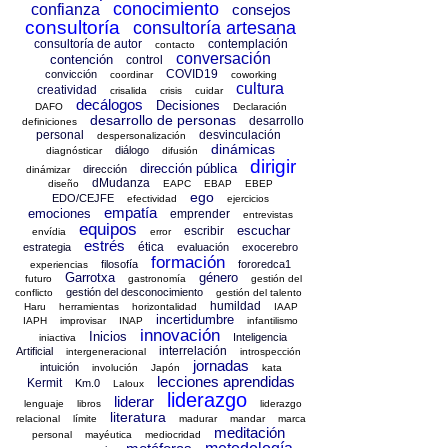
conocimiento
confianza
consejos
consultoría
consultoría artesana
consultoría de autor
contemplación
contacto
conversación
contención
control
COVID19
convicción
coordinar
coworking
cultura
creatividad
crisalida
crisis
cuidar
decálogos
Decisiones
DAFO
Declaración
desarrollo de personas
desarrollo
definiciones
personal
desvinculación
despersonalización
dinámicas
diálogo
diagnósticar
difusión
dirigir
dirección pública
dirección
dinámizar
dMudanza
diseño
EAPC
EBAP
EBEP
ego
EDO/CEJFE
efectividad
ejercicios
empatía
emociones
emprender
entrevistas
equipos
escuchar
escribir
envídia
error
estrés
ética
estrategia
evaluación
exocerebro
formación
filosofía
fororedca1
experiencias
Garrotxa
género
futuro
gastronomía
gestión del
gestión del desconocimiento
conflicto
gestión del talento
humildad
Haru
herramientas
horizontalidad
IAAP
incertidumbre
IAPH
improvisar
INAP
infantilismo
innovación
Inicios
Inteligencia
iniactiva
interrelación
Artificial
intergeneracional
introspección
jornadas
intuición
involución
Japón
kata
lecciones aprendidas
Kermit
Km.0
Laloux
liderazgo
liderar
lenguaje
libros
liderazgo
literatura
relacional
límite
madurar
mandar
marca
meditación
personal
mayéutica
mediocridad