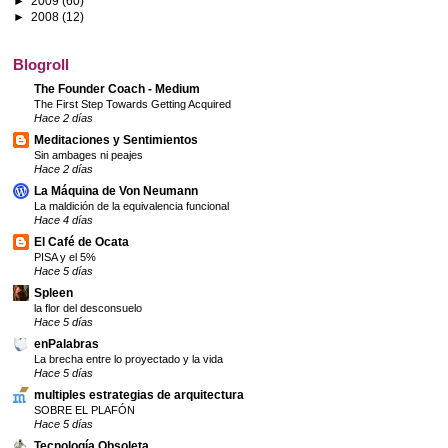
►
2009
(60)
►
2008
(12)
Blogroll
The Founder Coach - Medium
The First Step Towards Getting Acquired
Hace 2 días
Meditaciones y Sentimientos
Sin ambages ni peajes
Hace 2 días
La Máquina de Von Neumann
La maldición de la equivalencia funcional
Hace 4 días
El Café de Ocata
PISA y el 5%
Hace 5 días
Spleen
la flor del desconsuelo
Hace 5 días
enPalabras
La brecha entre lo proyectado y la vida
Hace 5 días
multiples estrategias de arquitectura
SOBRE EL PLAFÓN
Hace 5 días
Tecnología Obsoleta