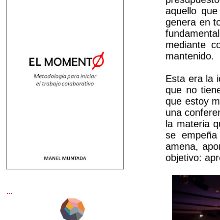
aquello que
genera en to
fundamenta
mediante co
mantenido.
Esta era la
que no tien
que estoy m
una conferen
la materia q
se empeña 
amena, apor
objetivo: ap
...