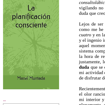
consultolábi
vigilando no 
duda que creo
Lejos de ser
como me he d
cuatro
y en la
y el ingenio 
aquel moment
sistema compr
la hora de r
justamente, l
duda
que se 
mi actividad 
de disfrutar 
Recientement
el olor ranci
mi interior 
...
plenamente 