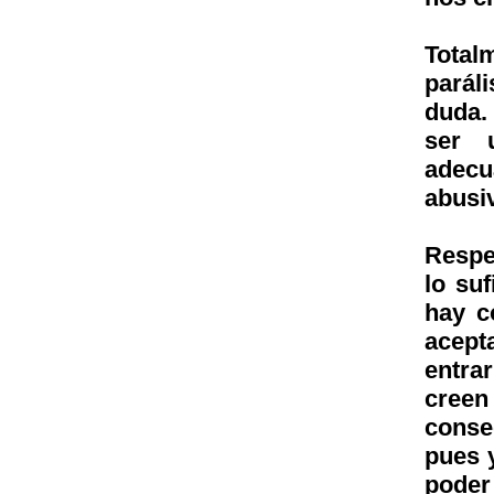
Total
parál
duda.
ser u
adecu
abus
Respe
lo su
hay c
acept
entra
creen 
conse
pues y
poder