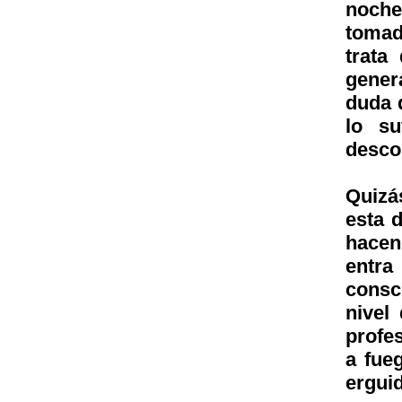
noch
tomad
trata
gener
duda 
lo su
desc
Quizá
esta 
hacen
entr
consci
nivel
profe
a fue
ergui