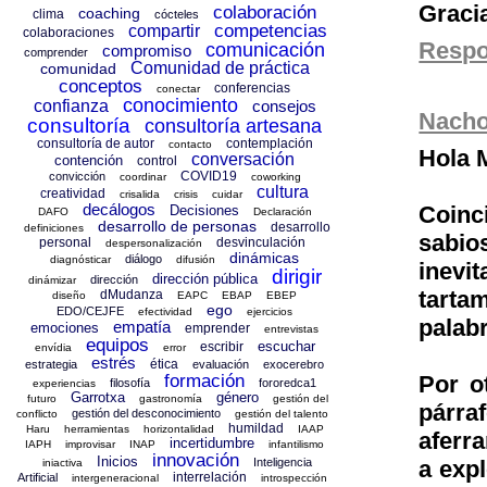
Graci
colaboración
coaching
clima
cócteles
competencias
compartir
colaboraciones
Resp
comunicación
compromiso
comprender
Comunidad de práctica
comunidad
conceptos
conferencias
conectar
conocimiento
confianza
consejos
Nach
consultoría
consultoría artesana
consultoría de autor
contemplación
contacto
Hola M
conversación
contención
control
COVID19
convicción
coordinar
coworking
cultura
creatividad
crisalida
crisis
cuidar
decálogos
Coinc
Decisiones
DAFO
Declaración
desarrollo de personas
desarrollo
definiciones
sabi
personal
desvinculación
despersonalización
dinámicas
diálogo
diagnósticar
difusión
inevi
dirigir
dirección pública
dirección
dinámizar
tart
dMudanza
diseño
EAPC
EBAP
EBEP
ego
EDO/CEJFE
efectividad
ejercicios
palab
empatía
emociones
emprender
entrevistas
equipos
escuchar
escribir
envídia
error
estrés
ética
estrategia
evaluación
exocerebro
Por o
formación
filosofía
fororedca1
experiencias
Garrotxa
género
futuro
gastronomía
gestión del
párra
gestión del desconocimiento
conflicto
gestión del talento
humildad
Haru
herramientas
horizontalidad
IAAP
aferra
incertidumbre
IAPH
improvisar
INAP
infantilismo
innovación
Inicios
a exp
Inteligencia
iniactiva
interrelación
Artificial
intergeneracional
introspección