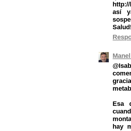
http:/
así 
sospe
Salud
Resp
Manel
@Isab
comen
grac
metab
Esa 
cuand
monta
hay m