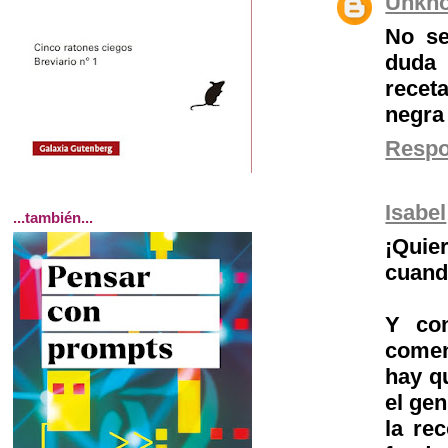
Unkn
No se
duda 
recet
negra 
Resp
Isabel
...también...
¡Quie
cuand
Y con
comen
hay q
el gen
la re