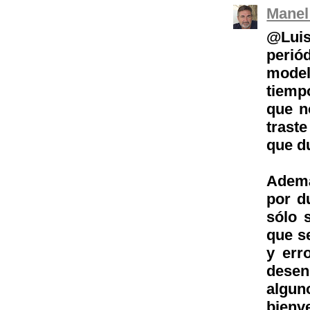
Manel
@Lui
perió
mode
tiemp
que n
trast
que d
Ademá
por d
sólo 
que s
y err
dese
algu
bienv