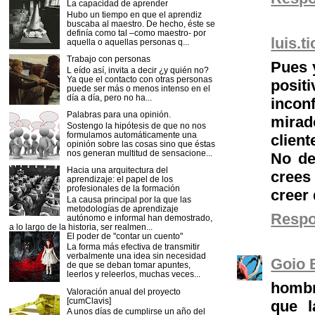
La capacidad de aprender
Hubo un tiempo en que el aprendiz
buscaba al maestro. De hecho, éste se
definía como tal –como maestro- por
luis.t
aquella o aquellas personas q...
Trabajo con personas
Pues 
L eído así, invita a decir ¿y quién no?
Ya que el contacto con otras personas
posit
puede ser más o menos intenso en el
día a día, pero no ha...
incon
Palabras para una opinión.
mira
Sostengo la hipótesis de que no nos
formulamos automáticamente una
client
opinión sobre las cosas sino que éstas
nos generan multitud de sensacione...
No de
Hacia una arquitectura del
crees
aprendizaje: el papel de los
profesionales de la formación
creer
La causa principal por la que las
metodologías de aprendizaje
Resp
autónomo e informal han demostrado,
a lo largo de la historia, ser realmen...
El poder de "contar un cuento"
La forma más efectiva de transmitir
verbalmente una idea sin necesidad
Goio 
de que se deban tomar apuntes,
leerlos y releerlos, muchas veces...
hombr
Valoración anual del proyecto
[cumClavis]
que l
A unos días de cumplirse un año del