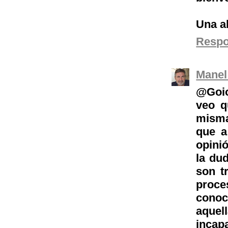
Una a
Resp
Manel
@Goio
veo 
misma
que a
opinió
la du
son t
proc
conoc
aquel
incap