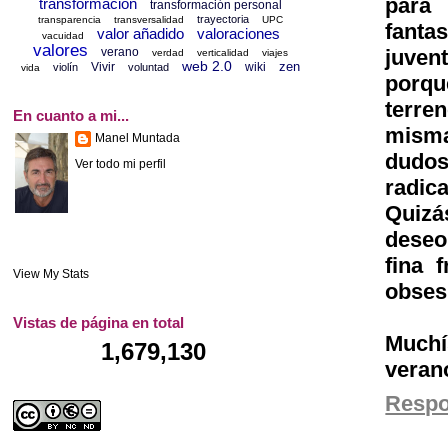
para
transformación
transformación personal
trayectoria
transparencia
transversalidad
UPC
fant
valor añadido
valoraciones
vacuidad
valores
juven
verano
verdad
verticalidad
viajes
web 2.0
zen
Vivir
wiki
violín
voluntad
vida
porqu
terre
En cuanto a mi...
misma
Manel Muntada
dudos
Ver todo mi perfil
radica
Quizá
deseo
fina 
View My Stats
obse
Vistas de página en total
Muchí
1,679,130
verano
Resp