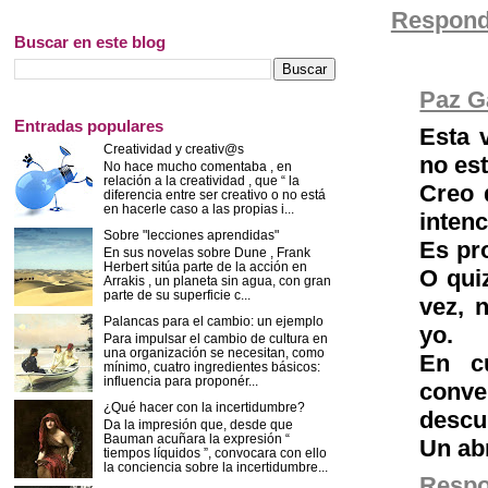
Respond
Buscar en este blog
Paz G
Entradas populares
Esta 
Creatividad y creativ@s
no es
No hace mucho comentaba , en
relación a la creatividad , que “ la
Creo 
diferencia entre ser creativo o no está
en hacerle caso a las propias i...
intenc
Sobre "lecciones aprendidas"
Es pr
En sus novelas sobre Dune , Frank
Herbert sitúa parte de la acción en
O qui
Arrakis , un planeta sin agua, con gran
parte de su superficie c...
vez, 
Palancas para el cambio: un ejemplo
yo.
Para impulsar el cambio de cultura en
una organización se necesitan, como
En c
mínimo, cuatro ingredientes básicos:
influencia para proponér...
conv
¿Qué hacer con la incertidumbre?
descub
Da la impresión que, desde que
Bauman acuñara la expresión “
Un abr
tiempos líquidos ”, convocara con ello
la conciencia sobre la incertidumbre...
Resp