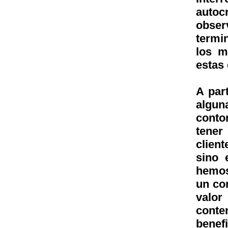
auto
obse
termi
los m
estas 
A par
algun
conto
tener
client
sino 
hemos
un co
valor
conte
benef