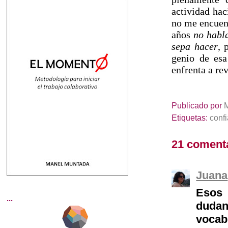
actividad hac
no me encuent
años
no habla
sepa hacer
, 
genio de es
enfrenta a re
Publicado por
Etiquetas:
conf
21 coment
Juana
Esos 
...
dudan
vocab