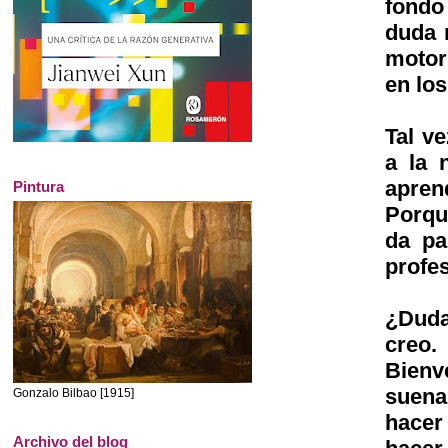
fondo
duda 
motor
en lo
Tal v
a la 
apren
Pintura
Porqu
da pa
profes
¿Duda
creo
Bienv
suena
Gonzalo Bilbao [1915]
hacer
Archivo del blog