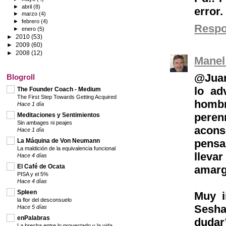
►
abril
(8)
error.
►
marzo
(4)
►
febrero
(4)
Resp
►
enero
(5)
►
2010
(53)
►
2009
(60)
►
2008
(12)
Manel
@Juan
Blogroll
lo ad
The Founder Coach - Medium
The First Step Towards Getting Acquired
hombr
Hace 1 día
peren
Meditaciones y Sentimientos
Sin ambages ni peajes
acons
Hace 1 día
La Máquina de Von Neumann
pensa
La maldición de la equivalencia funcional
lleva
Hace 4 días
El Café de Ocata
amarg
PISA y el 5%
Hace 4 días
Spleen
Muy i
la flor del desconsuelo
Sesh
Hace 5 días
enPalabras
dudar
La brecha entre lo proyectado y la vida