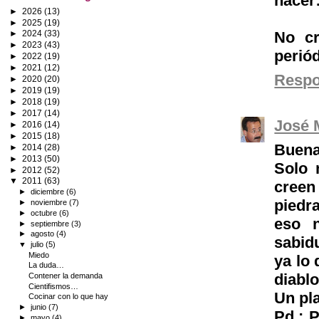
hacer
►
2026
(13)
►
2025
(19)
No cr
►
2024
(33)
►
2023
(43)
perió
►
2022
(19)
►
2021
(12)
Resp
►
2020
(20)
►
2019
(19)
►
2018
(19)
►
2017
(14)
José 
►
2016
(14)
►
2015
(18)
Buena
►
2014
(28)
►
2013
(50)
Solo 
►
2012
(52)
▼
2011
(63)
creen
►
diciembre
(6)
piedr
►
noviembre
(7)
►
octubre
(6)
eso n
►
septiembre
(3)
►
agosto
(4)
sabid
▼
julio
(5)
Miedo
ya lo 
La duda…
diablo
Contener la demanda
Cientifismos…
Un pla
Cocinar con lo que hay
►
junio
(7)
Pd.: 
►
mayo
(4)