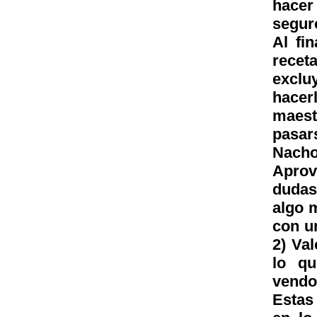
hacer 
segur
Al fi
rece
exclu
hacer
maest
pasar
Nacho,
Aprov
dudas
algo 
con un
2) Val
lo q
vendo
Estas