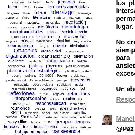
los p
jornadas
intuición
involución
Japón
kata
lecciones aprendidas
Kermit
Km.0
Laloux
inter
liderazgo
liderar
lenguaje
libros
liderazgo
perm
literatura
relacional
límite
madurar
mandar
marca
meditación
personal
mayéutica
mediocridad
lugar.
metáforas
metodología
meme
memoria
microtoxicidades
Modelo híbrido
miedo
motivación
momento zero
momento cero
No cr
música
Navidad
narcisismo
mujeres
negociación
neurociencia
novela
obviedades
novagob
siemp
Off-topics
organicidad
organigrama
organización
organización 2.0
para 
orientación
participación
al cliente
pausa
pandemia
ansi
pintura
placentas
perspectiva
plan de acogida
planificación estratégica
exceso
planificar
poder
políticos
política
poesía
Poyton
problemas
proyectos
productividad
Projecte Miranda
prompt
psicopatía
psicopatología
publicidad
queja
Un ab
recuerdos
recursos
red
recomendaciones
reflexiones
relaciones
regalos
REGAL
Resp
interpersonales
resiliencia
relator
responsabilidad
resistencias
respuestas
reuniones
roles directivos
roles
revuelta
RRHH
sencillez
rumiación
saber
salud social
Manel
Simone Weil
silencio
sistemas
sociopatía
soledad
tiempo
tiempos
storytelling
táctica
TEDx
líquidos
toma de decisiones
@Paz 
toxicidades
trabajar
transferencia
trabajo en equipo