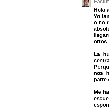
Facil
Hola 
Yo tam
o no 
absol
llega
otros.
La hu
centr
Porqu
nos h
parte 
Me ha
escue
espon