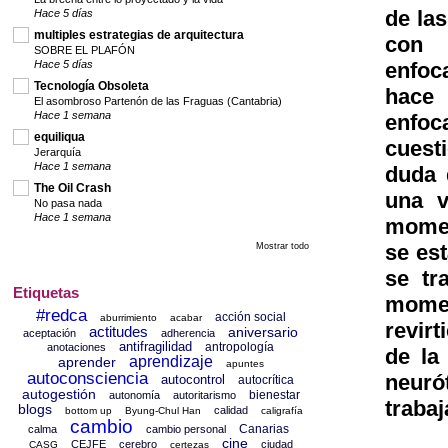
de la
Hace 5 días
multiples estrategias de arquitectura
con 
SOBRE EL PLAFÓN
Hace 5 días
enfoca
Tecnología Obsoleta
hace 
El asombroso Partenón de las Fraguas (Cantabria)
Hace 1 semana
enfo
equiliqua
cuest
Jerarquía
Hace 1 semana
duda 
The Oil Crash
una v
No pasa nada
Hace 1 semana
momen
se es
Mostrar todo
se tr
Etiquetas
momen
#redca
acción social
aburrimiento
acabar
revir
actitudes
aniversario
aceptación
adherencia
antifragilidad
antropología
anotaciones
de la
aprendizaje
aprender
apuntes
autoconsciencia
neuró
autocontrol
autocrítica
autogestión
bienestar
autonomía
autoritarismo
trab
blogs
calidad
bottom up
Byung-Chul Han
caligrafía
cambio
Canarias
calma
cambio personal
cine
CEJFE
cerebro
ciudad
CASG
certezas