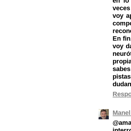
en lo
veces
voy a
compo
recono
En fin
voy d
neuró
propi
sabes
pista
dudan
Resp
Manel
@ama
inter