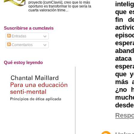
proyecto [cumClavis], creo que lo más
intel
oportuno es transformar lo que sería la
cuarta valoración trime...
que es
fin d
activ
Suscribirse a cumclavis
episo
Entradas
esper
Comentarios
aband
atac
Qué estoy leyendo
esper
que y
más a
¿no h
mucho
desde
Resp