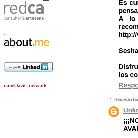
Es cu
pensam
A lo 
recom
...
http:
Sesha
Disfru
los co
Resp
cumClavis' network
Respuesta
Unk
¡¡¡
AVA