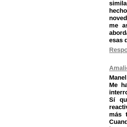
simil
hecho
noved
me a
abord
esas
Resp
Amali
Manel
Me ha
interr
Sí qu
react
más t
Cuand