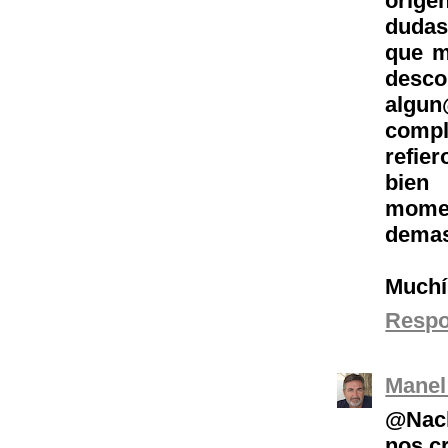
orige
dudas
que m
desco
algun
compl
refie
bien
mome
dema
Muchí
Resp
Manel
@Nach
nos c