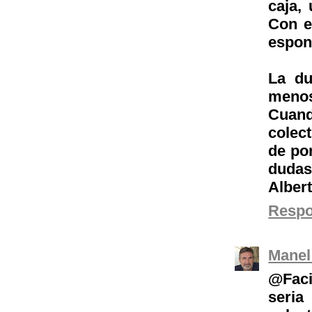
caja,
Con e
espon
La du
meno
Cuan
colec
de pon
dudas
Alber
Resp
Manel
@Faci
seria