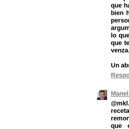
que h
bien 
person
argum
lo que
que t
venza
Un abr
Resp
Manel
@
mkl
recet
remon
que c