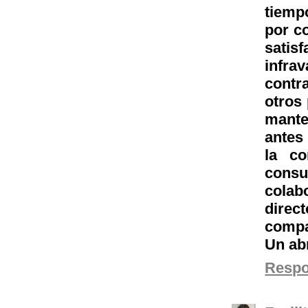
tiemp
por c
satis
infra
contr
otros
mante
antes
la co
consu
colab
direc
compa
Un abr
Resp