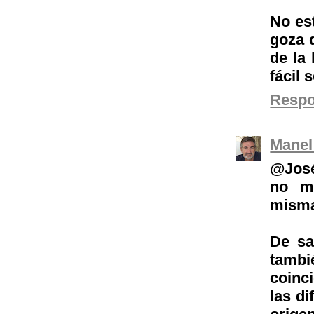
No es
goza 
de la
fácil 
Resp
Manel
@José
no me
misma
De sa
tambi
coinc
las di