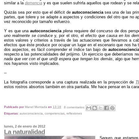
similar a la
demencia
y es que suelen sufrirla aquellos que rodean y se rel
Quizás sea por esto que el déficit de
autoconsciencia
sea una de las prin
partes, que tolere y se adapte a aspectos y condiciones del otro que no a
vez reconocido por tamaño esfuerzo.
Y es que una
autoconsciencia
plena
requiere del concurso de dos perspe
uno realmente se conduce
y, por el otro, el
efecto que causa en los dem
estos valores y criterios a través de las actuaciones que llevamos a c
efectos que éste produce por ocupar un lugar en el escenario que nos ha t
dos aspectos, es fácil comprender el índice tan bajo de
autoconscienci
respecto a las potencialidades del prójimo. Un ejercicio que deberíamos r
nada que ver con el que un@ espera que tengan los demás
, algo que hem
nos hayamos visto implicados.
--
La fotografía corresponde a una captura realizada en la proyección de
T
estos rostros absortos también en otra pantalla. Me hace pensar en la cara 
Publicado por
Manel Muntada
en
13:18
8 comentarios:
Etiquetas:
autoconsciencia
,
competencias
,
reflexiones
lunes, 2 de enero de 2012
La naturalidad
Seguro que estamos 