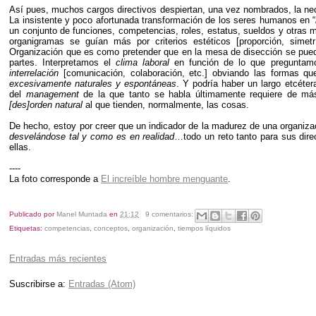
Así pues, muchos cargos directivos despiertan, una vez nombrados, la nec
La insistente y poco afortunada transformación de los seres humanos en “
un conjunto de funciones, competencias, roles, estatus, sueldos y otras
organigramas se guían más por criterios estéticos [proporción, simet
Organización que es como pretender que en la mesa de disección se pueda
partes. Interpretamos el
clima laboral
en función de lo que preguntam
interrelación
[comunicación, colaboración, etc.] obviando las formas qu
excesivamente naturales y espontáneas
. Y podría haber un largo etcéte
del
management
de la que tanto se habla últimamente requiere de m
[des]orden natural
al que tienden, normalmente, las cosas.
De hecho, estoy por creer que un indicador de la madurez de una organiz
desvelándose tal y como es en realidad
…todo un reto tanto para sus dir
ellas.
----
La foto corresponde a
El increíble hombre menguante
.
Publicado por
Manel Muntada
en
21:12
9 comentarios:
Etiquetas:
competencias
,
conceptos
,
organización
,
tiempos líquidos
Entradas más recientes
Suscribirse a:
Entradas (Atom)