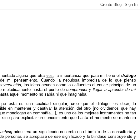
mentado alguna que otra
vez
, la importancia que para mí tiene el
diálogo
 de mi pensamiento. Cuando la nebulosa imprecisa de lo que pienso
onversación
, las ideas acuden como los afluentes al cauce principal de un
ose melódicamente hasta el punto de
comprender y llegar a aprender de mí
asta aquel momento no sabía ni que imaginaba.
ue ésta es una cualidad singular, creo que el diálogo, es decir, la
ible en mantener y cautivar la atención del otro [no olvidemos que hay
ue monologan en compañía…], es uno de los mejores instrumentos no tan
ir sino para explicitar un conocimiento que hasta el momento se mantenía
oaching
adquiriera un significado concreto en el ámbito de la consultoría y
e personas se apropiase de ese significado y lo blindase construyendo y