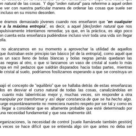
en natural
de las cosas. Y digo “
orden natural
” para referirme a aquel orden
e ver con nuestra particular manera de ordenar las cosas que suele ser
l incluso en su mismo desorden.
ue éramos demasiado jóvenes cuando nos enseñaron que “
en cualquier
de a la máxima entropía
”, es decir, a aquel
[des]orden natural
que nos
ulsivamente intentamos remediar, ya que, en la práctica, es algo poco
 cuenta esta enseñanza pudiéndose incluso vivir toda una vida sin llegar
lla.
a no alcanzamos en su momento a aprovechar la utilidad de aquellos
ue ilustraban este principio tan básico [el de la
entropía
], como aquél que
os un saco lleno de bolas blancas y bolas negras jamás quedaran las
las negras al otro, o que si lanzamos un vaso de cristal al suelo lo más
pa en mil pedazos que saldrán disparados hacia todas partes, mientras
e cristal al suelo, podríamos fosilizarnos esperando a que se construya un
ajó el concepto de “
equilibrio
” que se hallaba detrás de estas enseñanzas
os en desviar el curso
natura
l de todas las cosas, canalizándolas en
s cuanto más laberínticas mejor y, muchas veces, sin responder a otra
manipular por transformar y así dejar constancia de que se ha hecho algo
.
surge espontáneamente no mereciera nuestro respeto por ser tal y como es
n llegar a considerar que es altamente probable que esté determinado por
una necesidad fundamental y que sea realmente útil.
rganizaciones, la necesidad de control [suele llamársele también
gestión
]
a veces se hace difícil que se entienda algo sin que antes no deba ser