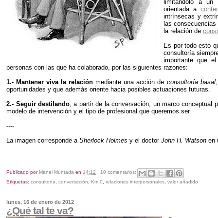
limitándolo a un
orientada a
conte
intrínsecas y extr
las consecuencias d
la relación de
consu
Es por todo esto q
consultoría siempr
importante que e
personas con las que ha colaborado, por las siguientes razones:
1.-
Mantener viva la relación
mediante una acción de
consultoría basal
oportunidades y que además oriente hacia posibles actuaciones futuras.
2.-
Seguir destilando
, a partir de la conversación, un marco conceptual p
modelo de intervención y el tipo de profesional que queremos ser.
----
La imagen corresponde a
Sherlock Holmes
y el doctor
John H. Watson
en u
Publicado por
Manel Muntada
en
14:12
10 comentarios:
Etiquetas:
consultoría
,
conversación
,
Km.0
,
relaciones interpersonales
,
valor añadido
lunes, 16 de enero de 2012
¿Qué tal te va?