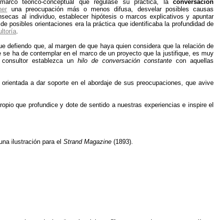
 marco teórico-conceptual que regulase su práctica, la
conversación
ner
una preocupación más o menos difusa, desvelar posibles causas
ínsecas al individuo, establecer hipótesis o marcos explicativos y apuntar
e posibles orientaciones era la práctica que identificaba la profundidad de
ltoría
.
ue defiendo que, al margen de que haya quien considera que la relación de
e se ha de contemplar en el marco de un proyecto que la justifique, es muy
l consultor establezca un
hilo de conversación constante
con aquellas
, orientada a dar soporte en el abordaje de sus preocupaciones, que avive
ropio que profundice y dote de sentido a nuestras experiencias e inspire el
na ilustración para el
Strand Magazine
(1893).