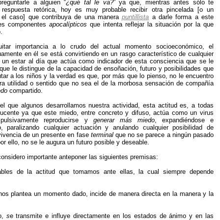
eguntarle a alguien “
¿qué tal le va?
” ya que, mientras antes sólo te
respuesta retórica, hoy es muy probable recibir otra pincelada [o un
 el caso] que contribuya de una manera
puntillista
a darle forma a este
tes componentes
apocalípticos
que intenta reflejar la situación por la que
.
uitar importancia a lo crudo del actual momento socioeconómico, el
amente en él se está convirtiendo en un rasgo característico de cualquier
 un estar al día que actúa como indicador de esta consciencia que se le
 que le distingue de la capacidad de ensoñación, futuro y posibilidades que
tar a los niños y la verdad es que, por más que lo pienso, no le encuentro
tra utilidad o sentido que no sea el de la morbosa sensación de compañía
edo
compartido.
el que algunos desarrollamos nuestra actividad, esta actitud es, a todas
ducente ya que este miedo, entre concreto y difuso, actúa como un virus
pulsivamente reproducirse y
generar más miedo
, expandiéndose e
o, paralizando cualquier actuación y anulando cualquier posibilidad de
 vivencia de un presente en fase
terminal
que no se parece a ningún pasado
or ello, no se le augura un futuro posible y deseable.
considero importante anteponer las siguientes premisas:
ables de la actitud que tomamos ante ellas, la cual siempre depende
e nos plantea un momento dado, incide de manera directa en la manera y la
o,
s
e transmite e influye directamente en los estados de ánimo y en las