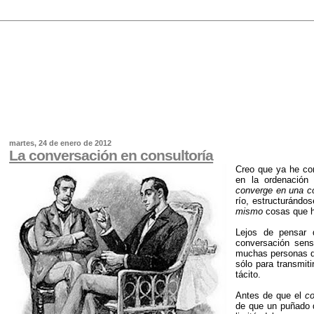
martes, 24 de enero de 2012
La conversación en consultoría
Creo que ya he co
en la ordenación
converge en una c
río, estructuránd
mismo
cosas que h
Lejos de pensar q
conversación sens
muchas personas q
sólo para transmit
tácito.
Antes de que el
c
de que un puñado d