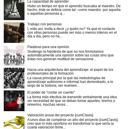
La capacidad de aprender
Hubo un tiempo en que el aprendiz buscaba al maestro. De
hecho, éste se definía como tal –como maestro- por aquella
o aquellas personas q...
Trabajo con personas
L eído así, invita a decir ¿y quién no? Ya que el contacto
con otras personas puede ser más o menos intenso en el
día a día, pero no ha...
Palabras para una opinión.
Sostengo la hipótesis de que no nos formulamos
automáticamente una opinión sobre las cosas sino que
éstas nos generan multitud de sensacione...
Hacia una arquitectura del aprendizaje: el papel de los
profesionales de la formación
La causa principal por la que las metodologías de
aprendizaje autónomo e informal han demostrado, a lo
largo de la historia, ser realmen...
El poder de "contar un cuento"
La forma más efectiva de transmitir verbalmente una idea
sin necesidad de que se deban tomar apuntes, leerlos y
releerlos, muchas veces...
Valoración anual del proyecto [cumClavis]
A unos días de cumplirse un año del proyecto [cumClavis],
creo que lo más oportuno es transformar lo que sería la
cuarta valoración trime...