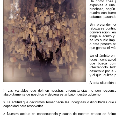
Da como cosa pr
exponías a una 
brochazo, según
cuadro con fuer
estamos pasando
Sin pretender q
rebozarse continu
conversación, en
exige al adulto y
se les suele impu
a esta postura o
que genera el
mi
En el ámbito en 
luces, contrapro
que busca com
infectándolo tod
desarrollo por la
y al que, quizás p
A esta situación 
> Las variables que definen nuestras circunstancias no son respons
absolutamente de nosotros y debiera estar bajo nuestro gobierno.
> La actitud que decidimos tomar hacia las incógnitas o dificultades qu
capacidad para resolverlas.
> Nuestra actitud es consecuencia y causa de nuestro estado de ánim