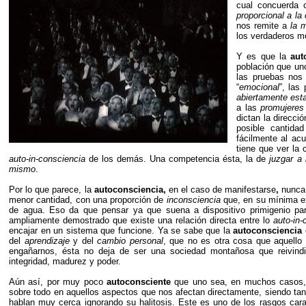
cual concuerda 
proporcional a l
nos remite a
la 
los verdaderos m
Y es que la
aut
población que un
las pruebas nos
“
emocional
”, las
abiertamente esta
a las
promujeres
dictan la direcció
posible cantid
fácilmente al acu
tiene que ver la
auto-in-consciencia
de los demás. Una competencia ésta, la de
juzgar a
mismo
.
Por lo que parece, la
autoconsciencia,
en el caso de manifestarse
,
nunca 
menor cantidad, con una proporción de
inconsciencia
que, en su mínima ex
de agua. Eso da que pensar ya que suena a dispositivo primigenio para
ampliamente demostrado que existe una relación directa entre lo
auto-in-
encajar en un sistema que funcione. Ya se sabe que la
autoconsciencia
del
aprendizaje
y del
cambio personal
, que no es otra cosa que aquello
engañarnos, ésta no deja de ser una sociedad montañosa que reivind
integridad, madurez y poder.
Aún así, por muy poco
autoconsciente
que uno sea, en muchos casos,
sobre todo en aquellos aspectos que nos afectan directamente, siendo ta
hablan muy cerca ignorando su halitosis. Este es uno de los rasgos carac