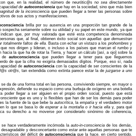
con que, en la realidad, el número de neurótic@s n
o sea directamente
a capacidad de
autoconsciencia
que hay en la sociedad, sino que más bien
magnitud de la inconsciencia
que pueden llegar a tener las personas sobre
otivos de sus actos y manifestaciones.
oconsciencia
brilla por su ausencia en una proporción tan grande de la
o sospecha seriamente sobre su utilidad y su papel en este mundo, ya que
 indican que, por muy valorada que esté esta competencia denominada
 personas que, al final, obtienen éxito social son
aquellas que demuestran
r totalmente faltos de ella
. Basta con echar un vistazo a los
prohombres
y
que nos dirigen y lideran, o incluso a los países que marcan el rumbo y
n hacia la que ha de rotar la Tierra, y hacer un cálculo [así, a ojo] sobre la
ad de
autoconsciencia
que pueden llegar a tener para que lleguemos
erdo de que la cifra no exigiría demasiados dígitos. Porque, eso sí, nada
 capacidad de
autoconsciencia
con la capacidad de ser conscientes de la
 l@s otr@s
, tan extendida como extinta parece estar la de
juzgarse a uno
se da de una forma total en las persona, conviviendo siempre, en mayor o
presión, defiende su espacio como una burbuja de oxígeno en una botella
 poder llegar a ser alguien en el propio orden social, puesto que está
consciente
que es uno y lo flexibles que han de ser los demás para poder
es la fuente de la que bebe la
autocrítica
, la
empatía
y el verdadero motor
 en lo que se basa lo de
esperar a la montaña o ir hacia ella
y, para qué
ica su derecho a no moverse por considerarlo sinónimo de coherencia,
 se hace verdaderamente incómoda la
auto-in-consciencia
de los demás,
n desagradable y desconcertante como estar ante aquellas personas que te
terísticos del déficit de
autoconsciencia
que la hace, en cierto sentido,