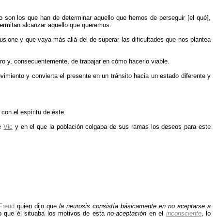
son los que han de determinar aquello que hemos de perseguir [el qué],
ermitan alcanzar aquello que queremos.
usione y que vaya más allá del de superar las dificultades que nos plantea
uro y, consecuentemente, de trabajar en cómo hacerlo viable.
miento y convierta el presente en un tránsito hacia un estado diferente y
on el espíritu de éste.
de
Vic
y en el que la población colgaba de sus ramas los deseos para este
Freud
quien dijo que
la neurosis consistía básicamente en no aceptarse a
ro que él situaba los motivos de esta
no-aceptación
en el
inconsciente
, lo