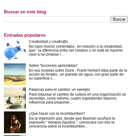
Buscar en este blog
Entradas populares
Creatividad y creativ@s
No hace mucho comentaba , en relación a la creatividad ,
que “ la diferencia entre ser creativo o no está en hacerle
caso a las propias i...
Sobre "lecciones aprendidas"
En sus novelas sobre Dune , Frank Herbert sitúa parte de la
acción en Arrakis , un planeta sin agua, con gran parte de
su superficie c...
Palancas para el cambio: un ejemplo
Para impulsar el cambio de cultura en una organización se
necesitan, como mínimo, cuatro ingredientes básicos:
influencia para proponér...
¿Qué hacer con la incertidumbre?
Da la impresión que, desde que Bauman acuñara la
expresión “ tiempos líquidos ”, convocara con ello la
conciencia sobre la incertidumbre...