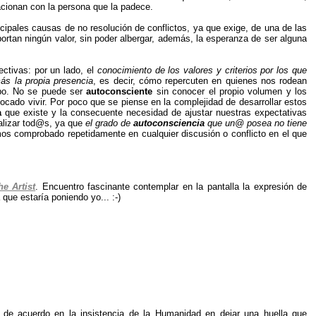
acionan con la persona que la padece.
cipales causas de no resolución de conflictos, ya que exige, de una de las
portan ningún valor, sin poder albergar, además, la esperanza de ser alguna
ctivas: por un lado, el
conocimiento de los valores y criterios por los que
ás la propia presencia
, es decir, cómo repercuten en quienes nos rodean
abo. No se puede ser
autoconsciente
sin conocer el propio volumen y los
ocado vivir. Por poco que se piense en la complejidad de desarrollar estos
a
que existe y la consecuente necesidad de ajustar nuestras expectativas
ealizar tod@s, ya que
el grado de
autoconsciencia
que un@ posea no tiene
os comprobado repetidamente en cualquier discusión o conflicto en el que
he Artist
. Encuentro fascinante contemplar en la pantalla la expresión de
que estaría poniendo yo... :-)
de acuerdo en la insistencia de la Humanidad en dejar una huella que