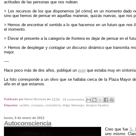
actitudes de las personas que nos rodean.
> Los recursos de los que disponemos [el cómo] en un momento dado no 
sino que hemos de pensar en aquellas maneras, quizás nuevas, que nos p
> Hemos de encontrar el sentido a lo que hacemos en un futuro que nos il
el momento.
> Elevar el presente a la categoría de
frontera
es dejar de pensar en el fut
> Hemos de desplegar y
contagiar
un discurso dinámico que transmita movi
mejor.
----
Hace poco más de dos años, publiqué un
post
que estaba muy en sintonía c
La foto corresponde a un olivo que se hallaba cerca de la Plaza Mayor 
año en el que estamos.
Publicado por
Manel Muntada
en
13:04
19 comentarios:
Etiquetas:
cambio
,
consejos
,
consultoría
,
dirigir
,
liderazgo
,
tiempos líquidos
lunes, 9 de enero de 2012
Autoconsciencia
Creo que fue
S. 
uno mismo
. Cla