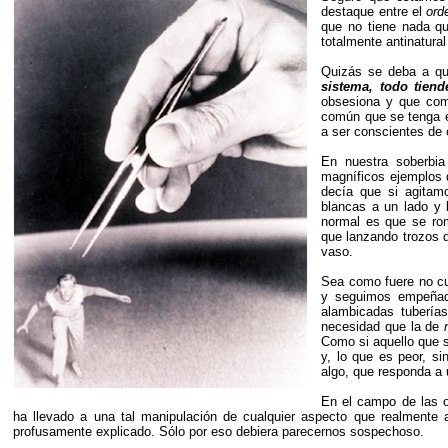
destaque entre el
ord
que no tiene nada qu
totalmente antinatura
Quizás se deba a q
sistema, todo tien
obsesiona y que comp
común que se tenga en
a ser conscientes de e
En nuestra soberbi
magníficos ejemplos q
decía que si agitam
blancas a un lado y 
normal es que se rom
que lanzando trozos d
vaso.
Sea como fuere no cu
y seguimos empeñad
alambicadas tubería
necesidad que la de
Como si aquello que 
y, lo que es peor, si
algo, que responda a 
En el campo de las o
ha llevado a una tal manipulación de cualquier aspecto que realmente 
profusamente explicado. Sólo por eso debiera parecernos sospechoso.