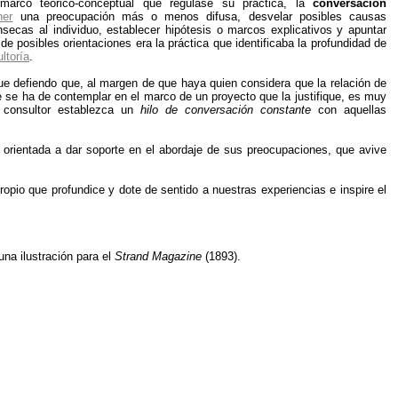
 marco teórico-conceptual que regulase su práctica, la
conversación
ner
una preocupación más o menos difusa, desvelar posibles causas
ínsecas al individuo, establecer hipótesis o marcos explicativos y apuntar
e posibles orientaciones era la práctica que identificaba la profundidad de
ltoría
.
ue defiendo que, al margen de que haya quien considera que la relación de
e se ha de contemplar en el marco de un proyecto que la justifique, es muy
l consultor establezca un
hilo de conversación constante
con aquellas
, orientada a dar soporte en el abordaje de sus preocupaciones, que avive
ropio que profundice y dote de sentido a nuestras experiencias e inspire el
na ilustración para el
Strand Magazine
(1893).