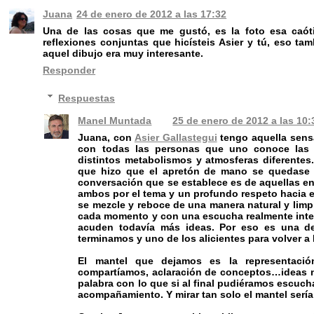
Juana
24 de enero de 2012 a las 17:32
Una de las cosas que me gustó, es la foto esa caót
reflexiones conjuntas que hicísteis Asier y tú, eso tamb
aquel dibujo era muy interesante.
Responder
Respuestas
Manel Muntada
25 de enero de 2012 a las 10:
Juana, con
Asier Gallastegui
tengo aquella sens
con todas las personas que uno conoce las 
distintos metabolismos y atmosferas diferentes.
que hizo que el apretón de mano se quedase co
conversación que se establece es de aquellas en
ambos por el tema y un profundo respeto hacia el
se mezcle y reboce de una manera natural y lim
cada momento y con una escucha realmente inter
acuden todavía más ideas. Por eso es una d
terminamos y uno de los alicientes para volver a 
El mantel que dejamos es la representaci
compartíamos, aclaración de conceptos…ideas 
palabra con lo que si al final pudiéramos escuch
acompañamiento. Y mirar tan solo el mantel ser