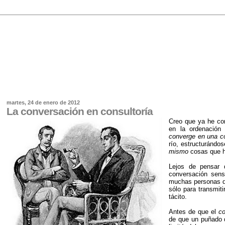
martes, 24 de enero de 2012
La conversación en consultoría
Creo que ya he co
en la ordenación
converge en una c
río, estructuránd
mismo
cosas que h
Lejos de pensar q
conversación sens
muchas personas q
sólo para transmit
tácito.
Antes de que el
c
de que un puñado d