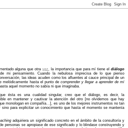
mentado alguna que otra
vez
, la importancia que para mí tiene el
diálogo
 de mi pensamiento. Cuando la nebulosa imprecisa de lo que pienso
onversación
, las ideas acuden como los afluentes al cauce principal de un
ose melódicamente hasta el punto de
comprender y llegar a aprender de mí
asta aquel momento no sabía ni que imaginaba.
ue ésta es una cualidad singular, creo que el diálogo, es decir, la
ible en mantener y cautivar la atención del otro [no olvidemos que hay
ue monologan en compañía…], es uno de los mejores instrumentos no tan
ir sino para explicitar un conocimiento que hasta el momento se mantenía
oaching
adquiriera un significado concreto en el ámbito de la consultoría y
e personas se apropiase de ese significado y lo blindase construyendo y