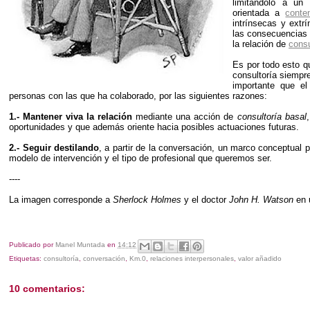
limitándolo a un
orientada a
conte
intrínsecas y extr
las consecuencias d
la relación de
consu
Es por todo esto q
consultoría siempr
importante que e
personas con las que ha colaborado, por las siguientes razones:
1.-
Mantener viva la relación
mediante una acción de
consultoría basal
oportunidades y que además oriente hacia posibles actuaciones futuras.
2.-
Seguir destilando
, a partir de la conversación, un marco conceptual p
modelo de intervención y el tipo de profesional que queremos ser.
----
La imagen corresponde a
Sherlock Holmes
y el doctor
John H. Watson
en u
Publicado por
Manel Muntada
en
14:12
Etiquetas:
consultoría
,
conversación
,
Km.0
,
relaciones interpersonales
,
valor añadido
10 comentarios: