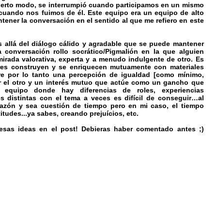
erto modo, se interrumpió cuando participamos en un mismo
cuando nos fuimos de él. Este equipo era un equipo de alto
tener la conversación en el sentido al que me refiero en este
s allá del diálogo cálido y agradable que se puede mantener
 conversación rollo socrático/Pigmalión en la que alguien
irada valorativa, experta y a menudo indulgente de otro. Es
ores construyen y se enriquecen mutuamente con materiales
ere por lo tanto una percepción de igualdad [como mínimo,
or el otro y un interés mutuo que actúe como un gancho que
equipo donde hay diferencias de roles, experiencias
s distintas con el tema a veces es difícil de conseguir…al
zón y sea cuestión de tiempo pero en mi caso, el tiempo
itudes...ya sabes, creando prejuícios, etc.
sas ideas en el post! Debieras haber comentado antes ;)