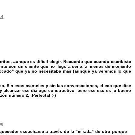
14
itos, aunque es difícil elegir. Recuerdo que cuando escribiste
ente con un cliente que no llego a serlo, al menos de momento
nfocado" que ya no necesitaba más (aunque ya veremos lo que
o. Sin esos manteles y sin las conversaciones, el eco que dice
r y alcanzar ese diálogo constructivo, pero ese eso es lo bueno
ón número 2. ¡Perfecta! :-)
36
iquecedor escucharse a través de la “mirada” de otro porque