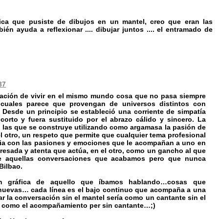
ica que pusiste de dibujos en un mantel, creo que eran las
ién ayuda a reflexionar .... dibujar juntos .... el entramado de
37
ación de vivir en el mismo mundo cosa que no pasa siempre
cuales parece que provengan de universos distintos con
 Desde un principio se estableció una corriente de simpatía
rto y fuera sustituido por el abrazo cálido y sincero. La
 las que se construye utilizando como argamasa la pasión de
 otro, un respeto que permite que cualquier tema profesional
pia con las pasiones y emociones que le acompañan a uno en
esada y atenta que actúa, en el otro, como un gancho al que
e aquellas conversaciones que acabamos pero que nunca
Bilbao.
ón gráfica de aquello que íbamos hablando…cosas que
nuevas… cada línea es el bajo continuo que acompaña a una
ar la conversación sin el mantel sería como un cantante sin el
ía como el acompañamiento per sin cantante…;)