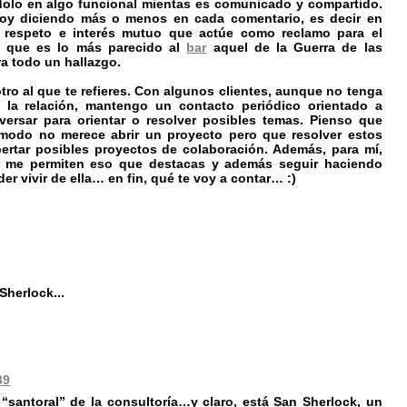
ndolo en algo funcional mientas es comunicado y compartido.
e voy diciendo más o menos en cada comentario, es decir en
de respeto e interés mutuo que actúe como reclamo para el
do que es lo más parecido al
bar
aquel de la Guerra de las
ra todo un hallazgo.
ro al que te refieres. Con algunos clientes, aunque no tenga
la relación, mantengo un contacto periódico orientado a
ersar para orientar o resolver posibles temas. Pienso que
 modo no merece abrir un proyecto pero que resolver estos
ertar posibles proyectos de colaboración. Además, para mí,
 me permiten eso que destacas y además seguir haciendo
 vivir de ella… en fin, qué te voy a contar… :)
Sherlock...
39
santoral” de la consultoría…y claro, está San Sherlock, un