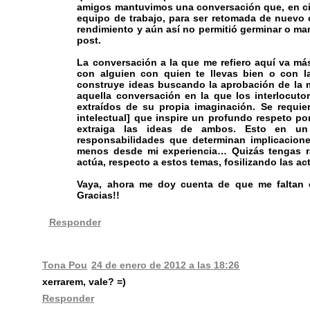
amigos mantuvimos una conversación que, en ci
equipo de trabajo, para ser retomada de nuevo 
rendimiento y aún así no permitió germinar o man
post.
La conversación a la que me refiero aquí va má
con alguien con quien te llevas bien o con la
construye ideas buscando la aprobación de la m
aquella conversación en la que los interlocut
extraídos de su propia imaginación. Se requi
intelectual] que inspire un profundo respeto p
extraiga las ideas de ambos. Esto en un 
responsabilidades que determinan implicacione
menos desde mi experiencia… Quizás tengas ra
actúa, respecto a estos temas, fosilizando las act
Vaya, ahora me doy cuenta de que me faltan e
Gracias!!
Responder
Tona Pou
24 de enero de 2012 a las 18:26
xerrarem, vale? =)
Responder