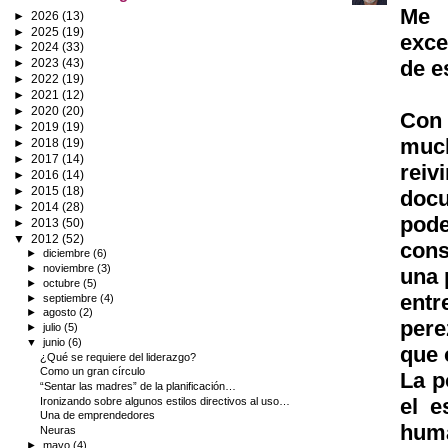
Me 
►
2026
(13)
►
2025
(19)
exce
►
2024
(33)
de e
►
2023
(43)
►
2022
(19)
►
2021
(12)
►
2020
(20)
Con 
►
2019
(19)
muc
►
2018
(19)
►
2017
(14)
reiv
►
2016
(14)
►
2015
(18)
docu
►
2014
(28)
pod
►
2013
(50)
▼
2012
(52)
cons
►
diciembre
(6)
►
noviembre
(3)
una 
►
octubre
(5)
entr
►
septiembre
(4)
►
agosto
(2)
pere
►
julio
(5)
▼
junio
(6)
que 
¿Qué se requiere del liderazgo?
Como un gran círculo
La p
“Sentar las madres” de la planificación…
el e
Ironizando sobre algunos estilos directivos al uso…
Una de emprendedores
huma
Neuras
►
mayo
(4)