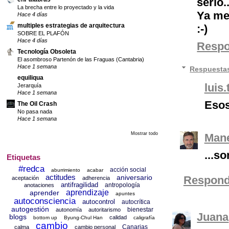
serio.
La brecha entre lo proyectado y la vida
Ya me 
Hace 4 días
multiples estrategias de arquitectura
:-)
SOBRE EL PLAFÓN
Hace 4 días
Resp
Tecnología Obsoleta
El asombroso Partenón de las Fraguas (Cantabria)
Hace 1 semana
Respuesta
equiliqua
luis.
Jerarquía
Hace 1 semana
Esos
The Oil Crash
No pasa nada
Hace 1 semana
Mostrar todo
Mane
...so
Etiquetas
#redca
acción social
aburrimiento
acabar
actitudes
aniversario
Respond
aceptación
adherencia
antifragilidad
antropología
anotaciones
aprendizaje
aprender
apuntes
autoconsciencia
autocontrol
autocrítica
autogestión
bienestar
autonomía
autoritarismo
Juana
blogs
calidad
bottom up
Byung-Chul Han
caligrafía
cambio
Canarias
calma
cambio personal