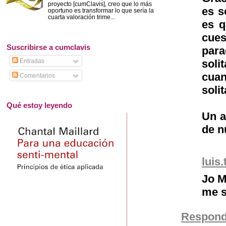
proyecto [cumClavis], creo que lo más
es s
oportuno es transformar lo que sería la
cuarta valoración trime...
es q
cues
Suscribirse a cumclavis
par
Entradas
soli
cuan
Comentarios
soli
Qué estoy leyendo
Un a
de n
luis.
Jo M
me s
Respond