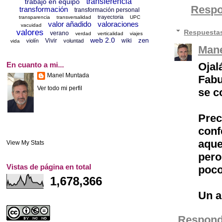
transferencia
trabajo en equipo
Resp
transformación
transformación personal
trayectoria
transparencia
transversalidad
UPC
valor añadido
valoraciones
vacuidad
valores
Respuesta
verano
verdad
verticalidad
viajes
web 2.0
zen
Vivir
wiki
violín
voluntad
vida
Mane
En cuanto a mi...
Ojalá
Manel Muntada
Fabu
Ver todo mi perfil
se c
Prec
conf
aque
View My Stats
pero
Vistas de página en total
poc
1,678,366
Un a
Respond