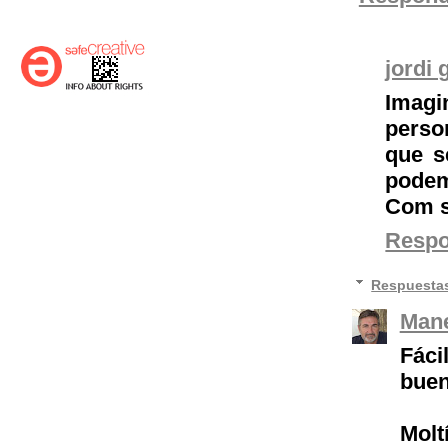
jordi 
Imagi
perso
que s
podem
Com se
Resp
Respuesta
Mane
Fáci
buen
Molt