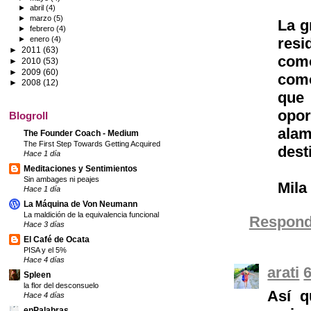
►
abril
(4)
►
marzo
(5)
La g
►
febrero
(4)
►
enero
(4)
resi
►
2011
(63)
como
►
2010
(53)
►
2009
(60)
como
►
2008
(12)
que 
opo
Blogroll
alam
The Founder Coach - Medium
The First Step Towards Getting Acquired
dest
Hace 1 día
Meditaciones y Sentimientos
Sin ambages ni peajes
Mila
Hace 1 día
La Máquina de Von Neumann
La maldición de la equivalencia funcional
Respond
Hace 3 días
El Café de Ocata
PISA y el 5%
Hace 4 días
arati
6
Spleen
la flor del desconsuelo
Así q
Hace 4 días
enPalabras