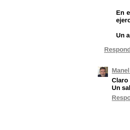
En e
ejer
Un a
Respond
Manel
Claro 
Un sa
Resp