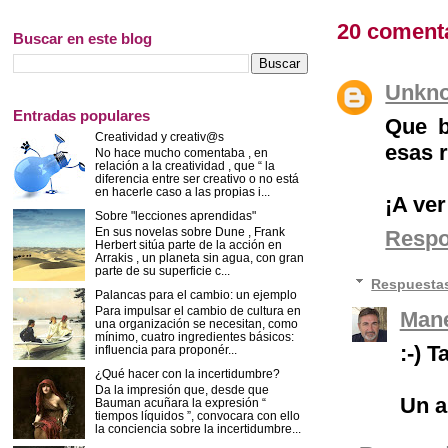
20 coment
Buscar en este blog
Unkn
Entradas populares
Que b
Creatividad y creativ@s
esas r
No hace mucho comentaba , en
relación a la creatividad , que “ la
diferencia entre ser creativo o no está
en hacerle caso a las propias i...
¡A ve
Sobre "lecciones aprendidas"
En sus novelas sobre Dune , Frank
Resp
Herbert sitúa parte de la acción en
Arrakis , un planeta sin agua, con gran
parte de su superficie c...
Respuesta
Palancas para el cambio: un ejemplo
Para impulsar el cambio de cultura en
Mane
una organización se necesitan, como
mínimo, cuatro ingredientes básicos:
:-) 
influencia para proponér...
¿Qué hacer con la incertidumbre?
Da la impresión que, desde que
Un a
Bauman acuñara la expresión “
tiempos líquidos ”, convocara con ello
la conciencia sobre la incertidumbre...