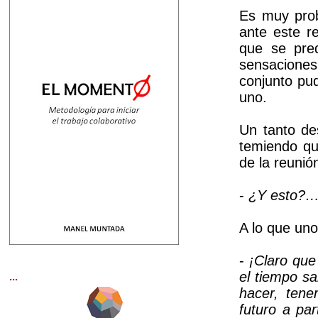
Es muy prob
ante este r
que se pred
sensaciones
conjunto pu
uno.
Un tanto de
temiendo que
de la reuni
-
¿Y esto?… 
A lo que uno
-
¡Claro que
el tiempo s
...
hacer, tene
futuro a pa