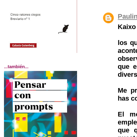
Pauli
Kaixo
los q
acont
obser
que e
...también...
diver
Me pr
has c
El m
emple
que q