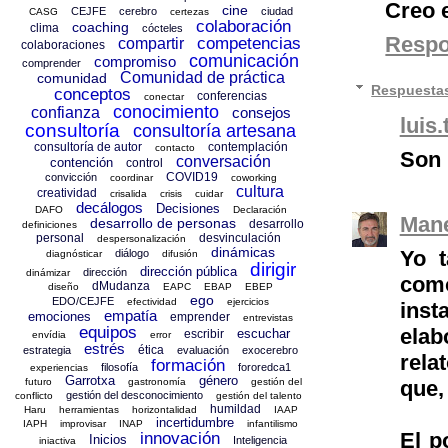
Creo e
cine
CEJFE
cerebro
ciudad
CASG
certezas
colaboración
coaching
clima
cócteles
Resp
competencias
compartir
colaboraciones
comunicación
compromiso
comprender
Comunidad de práctica
comunidad
Respuesta
conceptos
conferencias
conectar
conocimiento
confianza
consejos
luis.
consultoría
consultoría artesana
consultoría de autor
contemplación
contacto
Son 
conversación
contención
control
COVID19
convicción
coordinar
coworking
cultura
creatividad
crisalida
crisis
cuidar
decálogos
Decisiones
DAFO
Declaración
Mane
desarrollo de personas
desarrollo
definiciones
personal
desvinculación
despersonalización
dinámicas
Yo t
diálogo
diagnósticar
difusión
dirigir
dirección pública
dirección
dinámizar
como
dMudanza
diseño
EAPC
EBAP
EBEP
ego
EDO/CEJFE
efectividad
ejercicios
inst
empatía
emociones
emprender
entrevistas
equipos
ela
escuchar
escribir
envídia
error
estrés
ética
estrategia
evaluación
exocerebro
rela
formación
filosofía
fororedca1
experiencias
Garrotxa
género
que,
futuro
gastronomía
gestión del
gestión del desconocimiento
conflicto
gestión del talento
humildad
Haru
herramientas
horizontalidad
IAAP
incertidumbre
IAPH
improvisar
INAP
infantilismo
El p
innovación
Inicios
Inteligencia
iniactiva