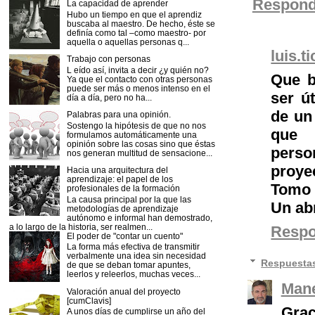
Respond
La capacidad de aprender
Hubo un tiempo en que el aprendiz
buscaba al maestro. De hecho, éste se
definía como tal –como maestro- por
aquella o aquellas personas q...
luis.t
Trabajo con personas
L eído así, invita a decir ¿y quién no?
Que b
Ya que el contacto con otras personas
puede ser más o menos intenso en el
ser út
día a día, pero no ha...
de un
Palabras para una opinión.
Sostengo la hipótesis de que no nos
que 
formulamos automáticamente una
opinión sobre las cosas sino que éstas
perso
nos generan multitud de sensacione...
proyec
Hacia una arquitectura del
aprendizaje: el papel de los
Tomo 
profesionales de la formación
La causa principal por la que las
Un ab
metodologías de aprendizaje
autónomo e informal han demostrado,
a lo largo de la historia, ser realmen...
Resp
El poder de "contar un cuento"
La forma más efectiva de transmitir
verbalmente una idea sin necesidad
Respuesta
de que se deban tomar apuntes,
leerlos y releerlos, muchas veces...
Mane
Valoración anual del proyecto
[cumClavis]
Grac
A unos días de cumplirse un año del