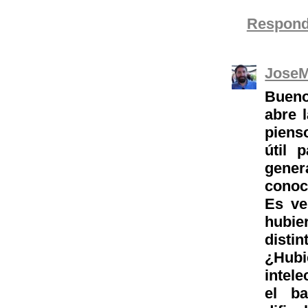
Respond
JoseM
Bueno
abre 
piens
útil 
gene
conoc
Es ve
hubie
disti
¿Hubi
intele
el b