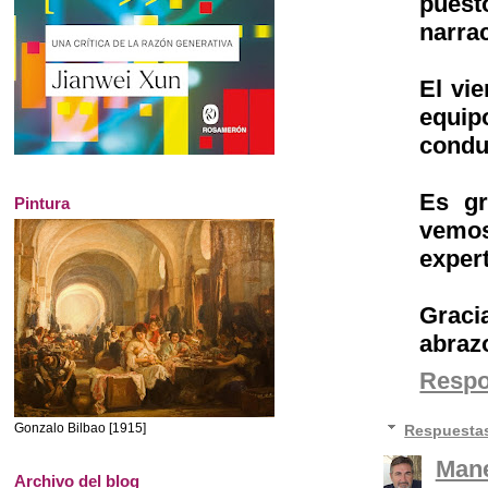
pues
narrac
El vi
equip
conduc
Es gr
Pintura
vemos
exper
Graci
abrazo
Resp
Respuesta
Gonzalo Bilbao [1915]
Mane
Archivo del blog