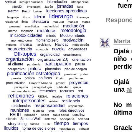
interrelación
Artificial
intergeneracional
introspección
fuen
jornadas
intuición
involución
Japón
kata
lecciones aprendidas
Kermit
Km.0
Laloux
liderazgo
liderar
lenguaje
libros
liderazgo
Respond
literatura
relacional
límite
madurar
mandar
marca
meditación
personal
mayéutica
mediocridad
metáforas
metodología
meme
memoria
microtoxicidades
Modelo híbrido
miedo
motivación
Marta
momento zero
momento cero
música
Navidad
narcisismo
mujeres
negociación
neurociencia
novela
obviedades
Ojalá
novagob
Off-topics
organicidad
organigrama
niño 
organización
organización 2.0
orientación
participación
al cliente
pausa
pandemia
perdi
pintura
placentas
perspectiva
plan de acogida
planificación estratégica
planificar
poder
políticos
política
poesía
Poyton
problemas
Ojalá
proyectos
productividad
Projecte Miranda
prompt
psicopatía
psicopatología
publicidad
queja
una
a
recuerdos
recursos
red
recomendaciones
reflexiones
relaciones
regalos
REGAL
interpersonales
resiliencia
relator
No me
responsabilidad
resistencias
respuestas
reuniones
roles directivos
roles
últim
revuelta
RRHH
sencillez
rumiación
saber
salud social
Simone Weil
silencio
sistemas
sociopatía
soledad
tiempo
tiempos
storytelling
táctica
TEDx
Gracia
líquidos
toma de decisiones
toxicidades
trabajar