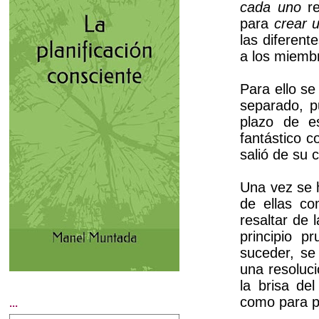
cada uno
re
para
crear u
las diferent
a los miemb
Para ello se
separado, p
plazo de e
fantástico 
salió de su 
Una vez se 
de ellas co
resaltar de 
principio p
suceder, se 
una resoluci
la brisa de
como para po
...