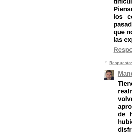
dificu
Piens
los c
pasad
que n
las e
Resp
Respuesta
Mane
Tien
real
volv
apro
de 
hub
disf