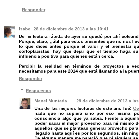
Responder
Isabel
28 de diciembre de 2013 a las 10:41
De mi lectura rápida de ayer se quedó por ahí coleando
Porque, claro, ¿útil para estos presentes que no nos l
lo que dices antes porque el valor y el bienestar 
cortoplacistas, hay que dejar que el tiempo haga su 
influencia positiva para quienes están cerca.
Percibir la realidad en términos de proyectos a v
necesitamos para este 2014 que está llamando a la puert
Responder
Respuestas
Manel Muntada
29 de diciembre de 2013 a las
Una de las mejores lecturas de este año fué:
Ow
nada que no supiera sino por eso mismo, por
consciencia algo que ya sabía. Frente a aquell
poder sacar el mejor provecho para mí mismo de
aquellos que se plantean generar provecho para 
llegado hasta aquí es por los segundos, sin nin
De alguna manera me pareció que ni siquiera se 