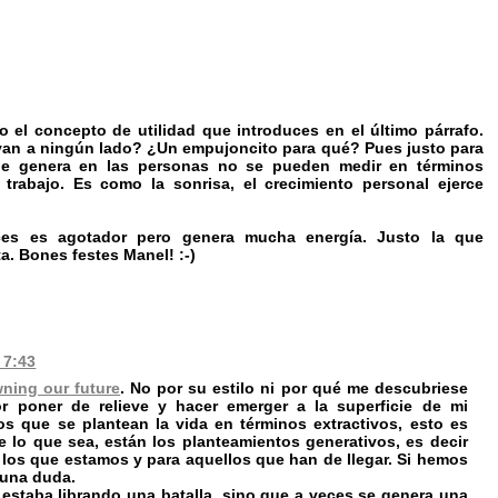
 el concepto de utilidad que introduces en el último párrafo.
levan a ningún lado? ¿Un empujoncito para qué? Pues justo para
que genera en las personas no se pueden medir en términos
trabajo. Es como la sonrisa, el crecimiento personal ejerce
eces es agotador pero genera mucha energía. Justo la que
a. Bones festes Manel! :-)
 7:43
ning our future
. No por su estilo ni por qué me descubriese
 poner de relieve y hacer emerger a la superficie de mi
os que se plantean la vida en términos extractivos, esto es
 lo que sea, están los planteamientos generativos, es decir
los que estamos y para aquellos que han de llegar. Si hemos
guna duda.
estaba librando una batalla, sino que a veces se genera una