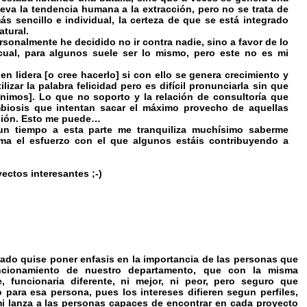
leva la tendencia humana a la extracción, pero no se trata de
s sencillo e individual, la certeza de que se está integrado
atural.
onalmente he decidido no ir contra nadie, sino a favor de lo
cual, para algunos suele ser lo mismo, pero este no es mi
n lidera [o cree hacerlo] si con ello se genera crecimiento y
lizar la palabra felicidad pero es difícil pronunciarla sin que
imos]. Lo que no soporto y la relación de consultoría que
imbiosis que intentan sacar el máximo provecho de aquellas
ación. Esto me puede…
un tiempo a esta parte me tranquiliza muchísimo saberme
a el esfuerzo con el que algunos estáis contribuyendo a
yectos interesantes ;-)
rado quise poner enfasis en la importancia de las personas que
ncionamiento de nuestro departamento, que con la misma
e, funcionaria diferente, ni mejor, ni peor, pero seguro que
o para esa persona, pues los intereses difieren segun perfiles,
i lanza a las personas capaces de encontrar en cada proyecto