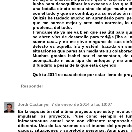
lucha para desequilibrar los excesos a los que l
una batalla stricto sensu sino de algo mucho má
con el todo y que se contribuye a su evolución n
Quizás he tardado mucho en aprenderlo pero, pers
que me parece mejor y creo más correcto, lo 
problema, del todo.
Francamente ya me va bien que sea útil para quie
se abren vías de desarrollo para tod@s [iba a uti
suene rara…y no me sirve ninguno de sus sinón
detesto es aquella fría y estéril, basada en s
situaciones que parasitan mediante su colabor
Muchas gracias Isabel por el comentario, de 
acompañado n este tipo de enfoque y me anim
difundirlo a pesar de la que está cayendo.
Qué tu 2014 se caracterice por estar lleno de pro
Responder
Jordi Castanyer
7 de enero de 2014 a las 10:07
En la exposición del ultimo proyecto que estoy involuc
impulsan los proyectos. Puse como ejemplo el fu
infraestructura actual pero con diferente responsabl
diferente. Una de las razones es el interés del proyect
cargos, situaciones y sobretodo personas. Aquí pues m