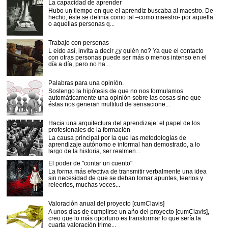
La capacidad de aprender
Hubo un tiempo en que el aprendiz buscaba al maestro. De
hecho, éste se definía como tal –como maestro- por aquella
o aquellas personas q...
Trabajo con personas
L eído así, invita a decir ¿y quién no? Ya que el contacto
con otras personas puede ser más o menos intenso en el
día a día, pero no ha...
Palabras para una opinión.
Sostengo la hipótesis de que no nos formulamos
automáticamente una opinión sobre las cosas sino que
éstas nos generan multitud de sensacione...
Hacia una arquitectura del aprendizaje: el papel de los
profesionales de la formación
La causa principal por la que las metodologías de
aprendizaje autónomo e informal han demostrado, a lo
largo de la historia, ser realmen...
El poder de "contar un cuento"
La forma más efectiva de transmitir verbalmente una idea
sin necesidad de que se deban tomar apuntes, leerlos y
releerlos, muchas veces...
Valoración anual del proyecto [cumClavis]
A unos días de cumplirse un año del proyecto [cumClavis],
creo que lo más oportuno es transformar lo que sería la
cuarta valoración trime...