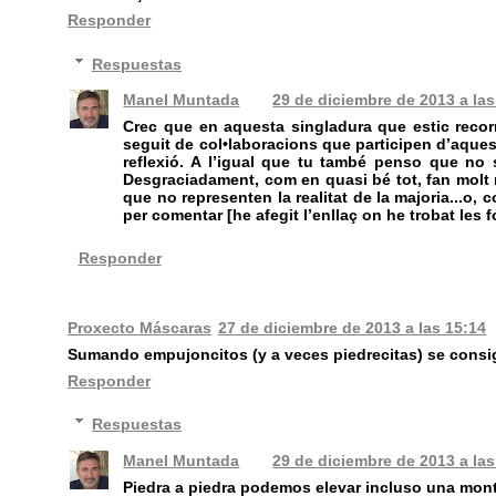
Responder
Respuestas
Manel Muntada
29 de diciembre de 2013 a las
Crec que en aquesta singladura que estic recor
seguit de col•laboracions que participen d’aquest
reflexió. A l’igual que tu també penso que no 
Desgraciadament, com en quasi bé tot, fan molt m
que no representen la realitat de la majoria...o,
per comentar [he afegit l’enllaç on he trobat les fo
Responder
Proxecto Máscaras
27 de diciembre de 2013 a las 15:14
Sumando empujoncitos (y a veces piedrecitas) se consig
Responder
Respuestas
Manel Muntada
29 de diciembre de 2013 a las
Piedra a piedra podemos elevar incluso una mont