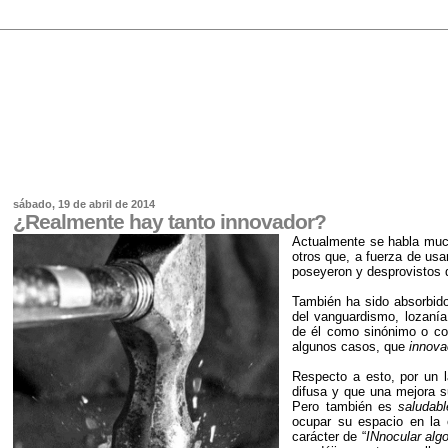
sábado, 19 de abril de 2014
¿Realmente hay tanto innovador?
Actualmente se habla muc
otros que, a fuerza de usa
poseyeron y desprovistos 
También ha sido absorbid
del vanguardismo, lozanía
de él como sinónimo o con
algunos casos, que
innova
Respecto a esto, por un l
difusa y que una mejora s
Pero también es
saludabl
ocupar su espacio en la o
carácter de “
INnocular al