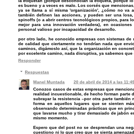
la etiquetan (porque desconocían la etiqueta, porque lo 
es bueno y a veces es malo. Los corsés que mencionas,
ya se llama a sí misma 'organización', ¿cómo no va a i
también definen las acciones, y pueden ser una losa
spinoffs (o a abrir centros tecnológicos propios, para 
mejor para una innovación verdadera), en ocasiones
personal valioso por incapacidad de desarrollo.
por otro lado, he conocido empresas con sistemas de 
de calidad que ciertamente no tendrían nada que envid
caminos, digámoslo así, que la organización en concret
por excelente camino, nada disruptiva, ya sabemos que
Responder
Respuestas
Manel Muntada
20 de abril de 2014 a las 11:4
Conozco casos de estas empresas que mencionas
realidad incuestionable, de hecho forman parte 
subrayar la resistencia –por otra parte también 
forma en aquellos lugares que se sienten más
observando determinadas prácticas que en princ
que lavarse mucho y tirar demasiado de jabón era
mismo momento.
Espero que del post no se desprendan una negac
cuestiono ni lo que creo que se sienta amenazado