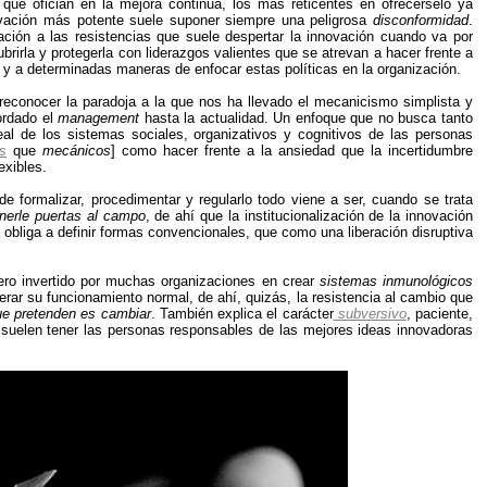
 que ofician en la mejora continua, los más reticentes en ofrecérselo ya
vación más potente suele suponer siempre una peligrosa
disconformidad
.
ación a las resistencias que suele despertar la innovación cuando va por
ubrirla y protegerla con liderazgos valientes que se atrevan a hacer frente a
d
y a determinadas maneras de enfocar estas políticas en la organización.
 reconocer la paradoja a la que nos ha llevado el mecanicismo simplista y
ordado el
management
hasta la actualidad. Un enfoque que no busca tanto
al de los sistemas sociales, organizativos y cognitivos de las personas
s
que
mecánicos
] como hacer frente a la ansiedad que la incertidumbre
exibles.
e formalizar, procedimentar y regularlo todo viene a ser, cuando se trata
nerle puertas al campo
, de ahí que la institucionalización de la innovación
a obliga a definir formas convencionales, que como una liberación disruptiva
ero invertido por muchas organizaciones en crear
sistemas inmunológicos
terar su funcionamiento normal, de ahí, quizás, la resistencia al cambio que
ue pretenden es cambiar
. También explica el carácter
subversivo
, paciente,
 suelen tener las personas responsables de las mejores ideas innovadoras