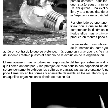
paradójicamente, aquellos
que,
strictu sensu
la inno
De ahí quizás, una explic
libre y a la necesidad de c
la hegemonía de la calida
Por otro lado es oportuno
lineal con la que se ha ab
comprender la dinámica re
[todos ellos más
orgánico
produce en mentes poco fl
La necesidad compulsiva d
de la innovación, como
po
actúe en contra de lo que se pretende, más como un
corsé
que la ciñe y l
del ingenio creativo puesto al servicio de la evolución de la organización.
El
management
más ortodoxo es responsable del tiempo, esfuerzo y din
que liberen anticuerpos y las protejan de todo aquello con capacidad de al
sorprendentemente exhiben las culturas organizativas
incluso cuando lo q
poco llamativo en las formas y altamente deseable en los resultados que
en aquellas organizaciones donde se suelen dar.