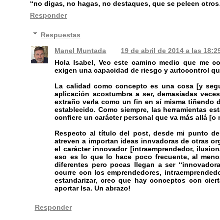
“no digas, no hagas, no destaques, que se peleen otros
Responder
Respuestas
Manel Muntada
19 de abril de 2014 a las 18:2
Hola Isabel, Veo este camino medio que me co
exigen una capacidad de riesgo y autocontrol qu
La calidad como concepto es una cosa [y segur
aplicación acostumbra a ser, demasiadas veces
extraño verla como un fin en sí misma tiñendo de
establecido. Como siempre, las herramientas está
confiere un carácter personal que va más allá [o
Respecto al título del post, desde mi punto d
atreven a importan ideas innvadoras de otras or
el carácter innovador [intraemprendedor, ilusion
eso es lo que lo hace poco frecuente, al men
diferentes pero pocas llegan a ser “innovadora
ocurre con los emprendedores, intraemprendedo
estandarizar, creo que hay conceptos con cier
aportar Isa. Un abrazo!
Responder