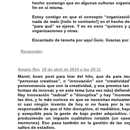
hecho sostengo que en algunas culturas organizat
fin en sí misma.
Estoy contigo en que el concepto “organizaci
nada de malo [todo lo contrario!] en el hecho de
“para qué” se ejerce. Y es en esos “quienes y p
organizaciones y otras.
Encantado de tenerte por aquí Goio. Gracias por 
Responder
Amalio Rey
19 de abril de 2014 a las 20:11
Manel, buen post para tirar del hilo, que da para m
“personas creativas”, o “innovación” con “creativida
perseverancia que con la creatividad, y esa premisa ta
formas de innovar, y en este tema (una vez más) defiendo
Hay innovación "radical" o "disruptiva" y hay "increm
las dos, y lo más curioso es que se necesitan mutuament
ni casi ningún invento de hoy si no fuera por la in
responsable de que el hito disruptivo, el mediático, hay
y asequible para la gente de bajo poder adquisitivo
produciendo un impacto cualitativo notable (un caso 
montones). Eso pasa también en la gestión de las or
saltos de estadios.