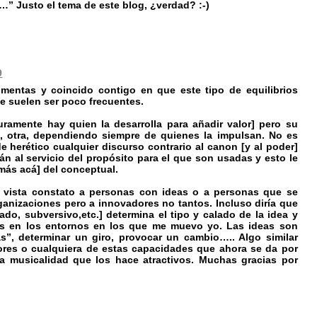
…” Justo el tema de este blog, ¿verdad? :-)
9
mentas y coincido contigo en que este tipo de equilibrios
e suelen ser poco frecuentes.
amente hay quien la desarrolla para añadir valor] pero su
, otra, dependiendo siempre de quienes la impulsan. No es
 herético cualquier discurso contrario al canon [y al poder]
n al servicio del propósito para el que son usadas y esto le
 más acá] del conceptual.
e vista constato a personas con ideas o a personas que se
ganizaciones pero a innovadores no tantos. Incluso diría que
ado, subversivo,etc.] determina el tipo y calado de la idea y
os en los entornos en los que me muevo yo. Las ideas son
s”, determinar un giro, provocar un cambio….. Algo similar
res o cualquiera de estas capacidades que ahora se da por
ta musicalidad que los hace atractivos. Muchas gracias por