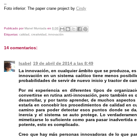
--
Foto inferior: The paper crane project by
Cindy
Publicado por
Manel Muntada
en
6:06
Etiquetas:
calidad
,
creatividad
,
innovación
14 comentarios:
Isabel
19 de abril de 2014 a las 8:49
La innovación, en cualquier ámbito que se produzca, es 
innovación en un sistema caótico tiene menos posibili
probabilidades de servir de nuevo inicio y tractor de c
Por mi experiencia en diferentes tipos de organizac
convertirse en rutina anti-innovación, pero también es
desarrollar, y por tanto aprender, de muchos aspectos 
estaría en concebir los procedimientos de calidad en cu
camino para poder detectar esos puntos donde se da, o
inercia y el sistema se auto protege. Lo verdaderame
mimetizarse lo suficiente como para pasar inadvertida e
potente, esto es complicado.
Creo que hay más personas innovadoras de lo que pare