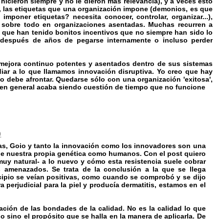
hicieron siempre y no le dieron más relevancia), y a veces esto
 las etiquetas que una organización impone (demonios, es que
mponer etiquetas? necesita conocer, controlar, organizar...),
, sobre todo en organizaciones asentadas. Muchas recurren a
lo que han tenido bonitos incentivos que no siempre han sido lo
 después de años de pegarse internamente o incluso perder
mejora continuo potentes y asentados dentro de sus sistemas
iar a lo que llamamos innovación disruptiva. Yo creo que hay
o debe afrontar. Quedarse sólo con una organización 'exitosa',
 en general acaba siendo cuestión de tiempo que no funcione
9
, Goio y tanto la innovación como los innovadores son una
de nuestra propia genética como humanos. Con el post quiero
muy natural- a lo nuevo y cómo esta resistencia suele cobrar
 amenazados. Se trata de la conclusión a la que se llega
ipio se veían positivas, como cuando se comprobó y se dijo
 perjudicial para la piel y producía dermatitis, estamos en el
ión de las bondades de la calidad. No es la calidad lo que
 sino el propósito que se halla en la manera de aplicarla. De