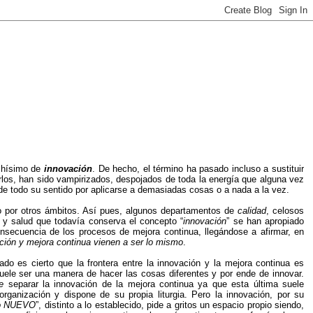
hísimo de
innovación
. De hecho, el término ha pasado incluso a sustituir
rlos, han sido vampirizados, despojados de toda la energía que alguna vez
de todo su sentido por aplicarse a demasiadas cosas o a nada a la vez.
o por otros ámbitos. Así pues, algunos departamentos de
calidad
, celosos
 y salud que todavía conserva el concepto “
innovación
” se han apropiado
secuencia de los procesos de mejora continua, llegándose a afirmar, en
ción y mejora continua vienen a ser lo mismo
.
ado es cierto que la frontera entre la innovación y la mejora continua es
uele ser una manera de hacer las cosas diferentes y por ende de innovar.
e
separar la innovación de la mejora continua ya que esta última suele
rganización y dispone de su propia liturgia. Pero la innovación, por su
go NUEVO
”, distinto a lo establecido, pide a gritos un espacio propio siendo,