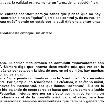
ivas, la calidad es, realmente un “arma de la reacción” y un
ón” entraña “control” pero ya sabes que pienso que no hay
 controlar, sino en “quien” ejerce ese control y, de nuevo, en
ara qués” donde se establece la sutil diferencia entre unas
aportar este enfoque. Un abrazo.
ucho. El primer mito erróneo es confundir “innovadores” con
d”. Siempre digo que innovar tiene mucho más que ver con la
n básica conecta con la idea de que, en mi opinión, hay muchas
 la diversidad.
ental" que puede confundirse con la "continua". Para mi valen
e. Por ejemplo, no tendríamos luz eléctrica, ni teléfono móvil,
novación incremental, esa que llamas “continua”. Ella es la
a ido bajando de coste (precio) hasta que fuera comercializable
. Pequeñas mejoras que por su efecto acumulativo terminaron
clásico es el de la bombilla eléctrica, o el váter, pero hay
ganizaciones: cambios incrementales que terminan generando