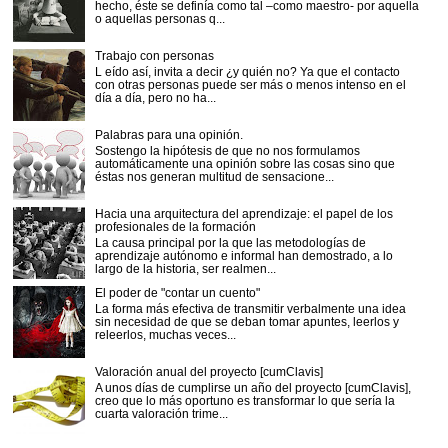
hecho, éste se definía como tal –como maestro- por aquella
o aquellas personas q...
Trabajo con personas
L eído así, invita a decir ¿y quién no? Ya que el contacto
con otras personas puede ser más o menos intenso en el
día a día, pero no ha...
Palabras para una opinión.
Sostengo la hipótesis de que no nos formulamos
automáticamente una opinión sobre las cosas sino que
éstas nos generan multitud de sensacione...
Hacia una arquitectura del aprendizaje: el papel de los
profesionales de la formación
La causa principal por la que las metodologías de
aprendizaje autónomo e informal han demostrado, a lo
largo de la historia, ser realmen...
El poder de "contar un cuento"
La forma más efectiva de transmitir verbalmente una idea
sin necesidad de que se deban tomar apuntes, leerlos y
releerlos, muchas veces...
Valoración anual del proyecto [cumClavis]
A unos días de cumplirse un año del proyecto [cumClavis],
creo que lo más oportuno es transformar lo que sería la
cuarta valoración trime...