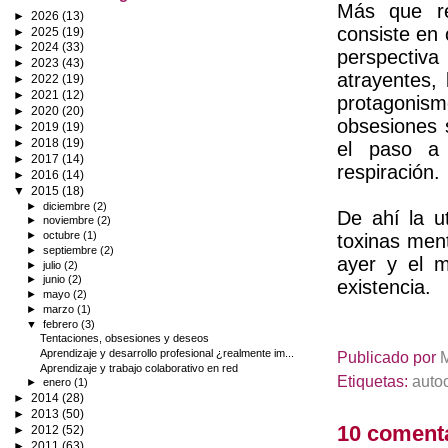
Más que rec
►
2026
(13)
consiste en
►
2025
(19)
►
2024
(33)
perspectiv
►
2023
(43)
atrayentes,
►
2022
(19)
►
2021
(12)
protagonism
►
2020
(20)
obsesiones 
►
2019
(19)
►
2018
(19)
el paso a 
►
2017
(14)
respiración.
►
2016
(14)
▼
2015
(18)
►
diciembre
(2)
De ahí la ut
►
noviembre
(2)
►
octubre
(1)
toxinas menta
►
septiembre
(2)
ayer y el 
►
julio
(2)
►
junio
(2)
existencia.
►
mayo
(2)
►
marzo
(1)
▼
febrero
(3)
Tentaciones, obsesiones y deseos
Aprendizaje y desarrollo profesional ¿realmente im...
Publicado por
Aprendizaje y trabajo colaborativo en red
Etiquetas:
auto
►
enero
(1)
►
2014
(28)
►
2013
(50)
10 coment
►
2012
(52)
►
2011
(63)