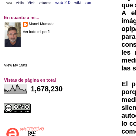
web 2.0
zen
Vivir
wiki
violín
voluntad
vida
que 
A e
En cuanto a mi...
imá
Manel Muntada
opíp
Ver todo mi perfil
par
cons
les 
medi
View My Stats
las 
Vistas de página en total
El p
1,678,230
por
medi
sile
auto
lo c
como