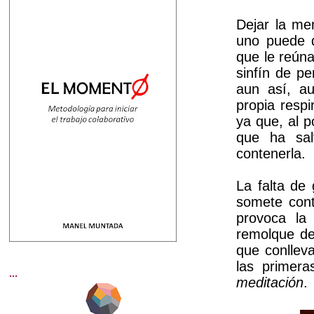
Dejar la m
uno puede di
que le reún
sinfín de p
aun así, a
propia respi
ya que, al 
que ha sal
contenerla.
La falta de
somete cont
provoca la
remolque de
que conllev
las primera
...
meditación
.