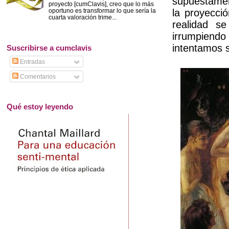
supuestame
proyecto [cumClavis], creo que lo más
la proyecci
oportuno es transformar lo que sería la
cuarta valoración trime...
realidad s
irrumpiend
intentamos s
Suscribirse a cumclavis
Entradas
Comentarios
Qué estoy leyendo