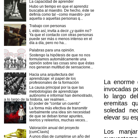
La capacidad de aprender
Hubo un tiempo en que el aprendiz
buscaba al maestro. De hecho, éste se
definía como tal –como maestro- por
aquella o aquellas personas q...
Trabajo con personas
L eído así, invita a decir ¿y quién no?
Ya que el contacto con otras personas
puede ser más o menos intenso en el
día a día, pero no ha...
Palabras para una opinión.
Sostengo la hipótesis de que no nos
formulamos automáticamente una
opinión sobre las cosas sino que éstas
nos generan multitud de sensacione...
Hacia una arquitectura del
aprendizaje: el papel de los
La enorme d
profesionales de la formación
La causa principal por la que las
invocadas p
metodologías de aprendizaje
lo largo de
autónomo e informal han demostrado,
a lo largo de la historia, ser realmen...
eremitas q
El poder de "contar un cuento"
La forma más efectiva de transmitir
soledad nec
verbalmente una idea sin necesidad
elevar su es
de que se deban tomar apuntes,
leerlos y releerlos, muchas veces...
Valoración anual del proyecto
Los manjar
[cumClavis]
A unos días de cumplirse un año del