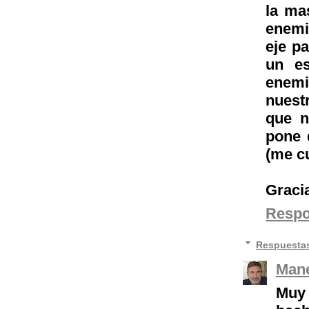
la ma
enemi
eje p
un es
enemi
nuest
que n
pone 
(me cu
Graci
Resp
Respuesta
Mane
Muy 