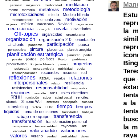
relacional
límite
madurar
mandar
marca
Mane
meditación
personal
mayéutica
mediocridad
metáforas
metodología
meme
memoria
Est
microtoxicidades
Modelo híbrido
miedo
motivación
momento zero
momento cero
repr
música
Navidad
narcisismo
mujeres
negociación
neurociencia
novela
obviedades
la m
novagob
Off-topics
organicidad
organigrama
simi
organización
organización 2.0
orientación
participación
al cliente
pausa
pandemia
repr
pintura
placentas
perspectiva
plan de acogida
icon
planificación estratégica
planificar
poder
políticos
política
poesía
Poyton
problemas
Bing
proyectos
productividad
Projecte Miranda
prompt
psicopatía
psicopatología
publicidad
queja
Tere
recuerdos
recursos
red
recomendaciones
reflexiones
relaciones
que 
regalos
REGAL
interpersonales
resiliencia
relator
éxta
responsabilidad
resistencias
respuestas
reuniones
roles directivos
roles
tent
revuelta
RRHH
sencillez
rumiación
saber
salud social
a la
Simone Weil
silencio
sistemas
sociopatía
soledad
tiempo
tiempos
storytelling
táctica
TEDx
tent
líquidos
toma de decisiones
toxicidades
trabajar
transferencia
trabajo en equipo
busc
transformación
transformación personal
la m
trayectoria
transparencia
transversalidad
UPC
valor añadido
valoraciones
vacuidad
raya
valores
verano
verdad
verticalidad
viajes