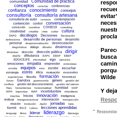
Comunidad de práctica
comunidad
resp
conceptos
conferencias
conectar
recue
conocimiento
confianza
consejos
consultoría
consultoría artesana
evita
consultoría de autor
contemplación
contacto
neces
conversación
contención
control
COVID19
convicción
coordinar
coworking
nuest
cultura
creatividad
crisalida
crisis
cuidar
decálogos
procla
Decisiones
DAFO
Declaración
desarrollo de personas
desarrollo
definiciones
personal
desvinculación
despersonalización
dinámicas
diálogo
diagnósticar
difusión
Parec
dirigir
dirección pública
dirección
dinámizar
busca
dMudanza
diseño
EAPC
EBAP
EBEP
ego
EDO/CEJFE
efectividad
ejercicios
camino
empatía
emociones
emprender
entrevistas
equipos
escuchar
escribir
envídia
error
porqu
estrés
ética
estrategia
evaluación
exocerebro
formación
Wilde 
filosofía
fororedca1
experiencias
Garrotxa
género
futuro
gastronomía
gestión del
gestión del desconocimiento
conflicto
gestión del talento
humildad
Haru
herramientas
horizontalidad
IAAP
Y deja
incertidumbre
IAPH
improvisar
INAP
infantilismo
innovación
Inicios
Inteligencia
iniactiva
Resp
interrelación
Artificial
intergeneracional
introspección
jornadas
intuición
involución
Japón
kata
lecciones aprendidas
Kermit
Km.0
Laloux
Respuesta
liderazgo
liderar
lenguaje
libros
liderazgo
literatura