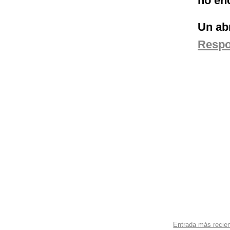
no en
Un ab
Resp
Entrada más recie