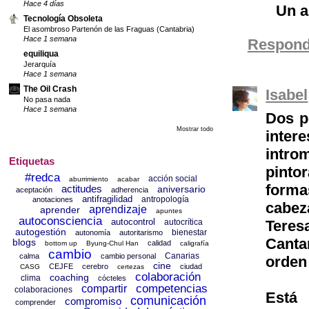
Hace 4 días
Un a
Tecnología Obsoleta
El asombroso Partenón de las Fraguas (Cantabria)
Hace 1 semana
Respond
equiliqua
Jerarquía
Hace 1 semana
The Oil Crash
Isabel
No pasa nada
Hace 1 semana
Dos p
Mostrar todo
inter
intro
Etiquetas
pintor
#redca
acción social
aburrimiento
acabar
forma
actitudes
aniversario
aceptación
adherencia
antifragilidad
antropología
anotaciones
cabez
aprendizaje
aprender
apuntes
autoconsciencia
autocontrol
autocrítica
Teres
autogestión
bienestar
autonomía
autoritarismo
Canta
blogs
calidad
bottom up
Byung-Chul Han
caligrafía
cambio
Canarias
calma
cambio personal
orden
cine
CEJFE
cerebro
ciudad
CASG
certezas
colaboración
coaching
clima
cócteles
competencias
compartir
colaboraciones
Está 
comunicación
compromiso
comprender