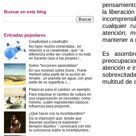
pensamientos
la liberaci
Buscar en este blog
incomprens
cualquier r
atención;
m
Entradas populares
mantener a 
Creatividad y creativ@s
No hace mucho comentaba , en
relación a la creatividad , que “ la
Es asombr
diferencia entre ser creativo o no está
en hacerle caso a las propias i...
preocupaci
Sobre "lecciones aprendidas"
atención e i
En sus novelas sobre Dune , Frank
sobrexcitad
Herbert sitúa parte de la acción en
Arrakis , un planeta sin agua, con gran
multitud de
parte de su superficie c...
Palancas para el cambio: un ejemplo
Para impulsar el cambio de cultura en
una organización se necesitan, como
mínimo, cuatro ingredientes básicos:
influencia para proponér...
¿Qué hacer con la incertidumbre?
Da la impresión que, desde que
Bauman acuñara la expresión “
tiempos líquidos ”, convocara con ello
la conciencia sobre la incertidumbre...