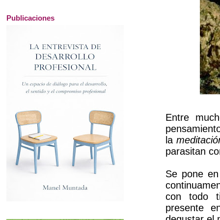
Publicaciones
Entre mucho
pensamiento
la
meditació
parasitan co
Se pone en 
continuamen
con todo t
presente e
degustar el