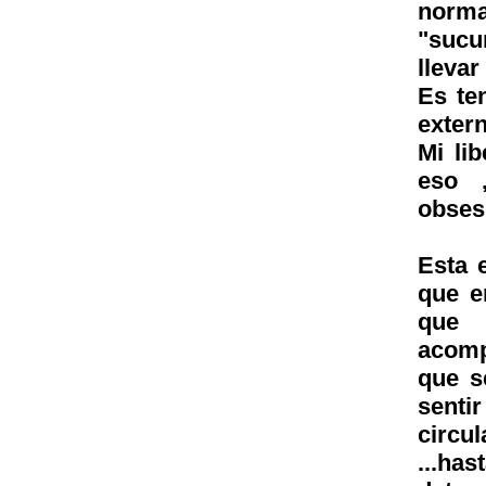
norma
"sucu
llevar
Es te
extern
Mi lib
eso ,
obses
Esta 
que e
que 
acomp
que s
senti
circul
...ha