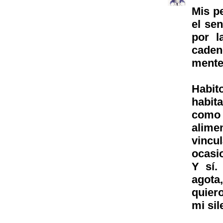
Mis p
el se
por l
caden
mente
Habit
habit
como 
alim
vinc
ocasi
Y sí.
agota
quier
mi sil