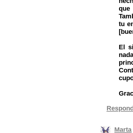
hech
que 
Tamb
tu e
[bue
El s
nada
prin
Cont
cupo
Grac
Respond
Marta