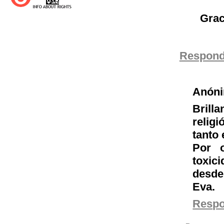
Grac
Respond
Anón
Brill
relig
tanto
Por o
toxic
desde
Eva.
Resp