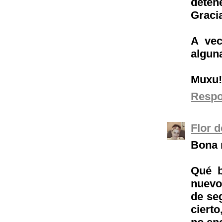
deten
Gracia
A vec
algun
Muxu
Resp
Flor 
Bona n
Qué b
nuevo
de se
ciert