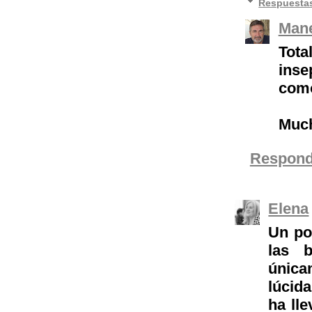
Respuesta
Mane
Tota
inse
como
Much
Respond
Elena
Un po
las 
única
lúcida
ha lle