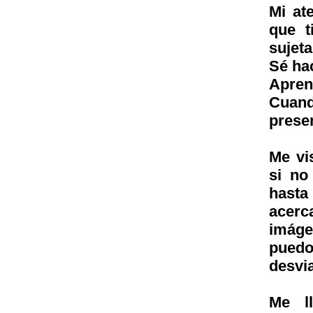
Mi at
que t
sujeta
Sé ha
Apren
Cuand
presen
Me vi
si no
hasta
acerc
imáge
puedo 
desvi
Me l