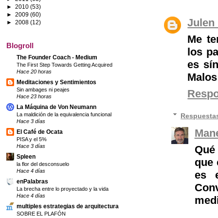
►
2010
(53)
►
2009
(60)
Julen
►
2008
(12)
Me te
Blogroll
los p
The Founder Coach - Medium
es sí
The First Step Towards Getting Acquired
Hace 20 horas
Malos 
Meditaciones y Sentimientos
Sin ambages ni peajes
Resp
Hace 23 horas
La Máquina de Von Neumann
La maldición de la equivalencia funcional
Respuesta
Hace 3 días
Mane
El Café de Ocata
PISA y el 5%
Hace 3 días
Qué 
Spleen
que 
la flor del desconsuelo
Hace 4 días
es 
enPalabras
Conv
La brecha entre lo proyectado y la vida
Hace 4 días
medi
multiples estrategias de arquitectura
SOBRE EL PLAFÓN