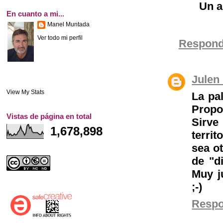
Un a
En cuanto a mi...
Manel Muntada
Ver todo mi perfil
Respond
Julen
View My Stats
La pa
Propo
Vistas de página en total
Sirv
1,678,898
territ
sea ot
de "d
Muy j
;-)
Resp