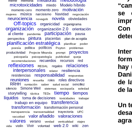
metáforas
metodología
meme
memoria
“cam
microtoxicidades
Modelo híbrido
miedo
motivación
momento zero
momento cero
se 
música
Navidad
narcisismo
mujeres
negociación
neurociencia
novela
obviedades
impr
novagob
Off-topics
organicidad
organigrama
Con
organización
organización 2.0
orientación
participación
al cliente
pausa
dete
pandemia
pintura
placentas
perspectiva
plan de acogida
planificación estratégica
planificar
poder
políticos
política
poesía
Poyton
problemas
Inte
proyectos
productividad
Projecte Miranda
prompt
psicopatía
psicopatología
publicidad
queja
form
recuerdos
recursos
red
recomendaciones
reflexiones
hay 
relaciones
regalos
REGAL
interpersonales
resiliencia
relator
Dani
responsabilidad
resistencias
respuestas
reuniones
roles directivos
de l
roles
revuelta
RRHH
sencillez
rumiación
saber
salud social
de l
Simone Weil
silencio
sistemas
sociopatía
soledad
tiempo
tiempos
storytelling
táctica
TEDx
líquidos
toma de decisiones
toxicidades
trabajar
transferencia
trabajo en equipo
Un t
transformación
transformación personal
des
trayectoria
transparencia
transversalidad
UPC
valor añadido
valoraciones
vacuidad
agr
valores
verano
verdad
verticalidad
viajes
web 2.0
zen
Vivir
wiki
violín
voluntad
vida