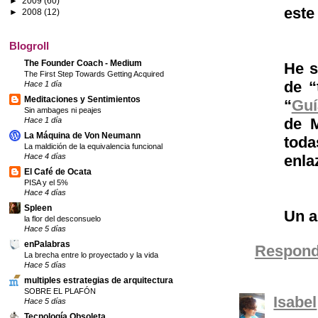
►
2009
(60)
este
►
2008
(12)
Blogroll
The Founder Coach - Medium
He s
The First Step Towards Getting Acquired
de “
Hace 1 día
Meditaciones y Sentimientos
“
Guí
Sin ambages ni peajes
de M
Hace 1 día
La Máquina de Von Neumann
toda
La maldición de la equivalencia funcional
enla
Hace 4 días
El Café de Ocata
PISA y el 5%
Hace 4 días
Spleen
Un a
la flor del desconsuelo
Hace 5 días
enPalabras
Respond
La brecha entre lo proyectado y la vida
Hace 5 días
multiples estrategias de arquitectura
SOBRE EL PLAFÓN
Isabel
Hace 5 días
Tecnología Obsoleta