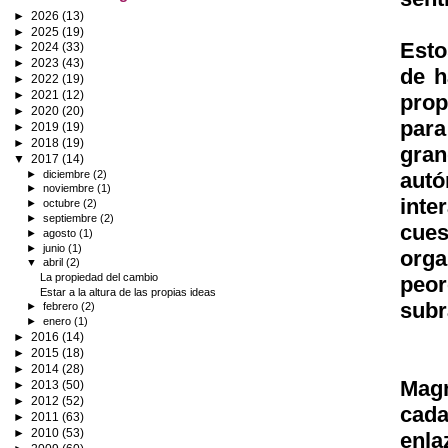
►
2026
(13)
►
2025
(19)
Esto
►
2024
(33)
►
2023
(43)
de h
►
2022
(19)
►
2021
(12)
prop
►
2020
(20)
para
►
2019
(19)
►
2018
(19)
gran
▼
2017
(14)
aut
►
diciembre
(2)
►
noviembre
(1)
inte
►
octubre
(2)
►
septiembre
(2)
cues
►
agosto
(1)
►
junio
(1)
orga
▼
abril
(2)
La propiedad del cambio
peor
Estar a la altura de las propias ideas
subr
►
febrero
(2)
►
enero
(1)
►
2016
(14)
►
2015
(18)
►
2014
(28)
Magn
►
2013
(50)
►
2012
(52)
cada
►
2011
(63)
►
2010
(53)
enla