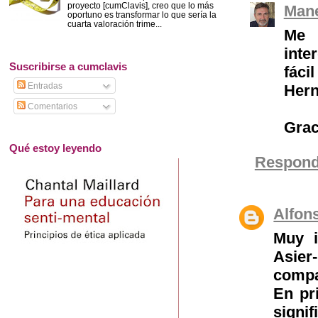
proyecto [cumClavis], creo que lo más
Mane
oportuno es transformar lo que sería la
cuarta valoración trime...
Me 
inte
Suscribirse a cumclavis
fác
Entradas
Hern
Comentarios
Grac
Qué estoy leyendo
Respond
Alfon
Muy i
Asier
compa
En pr
signif