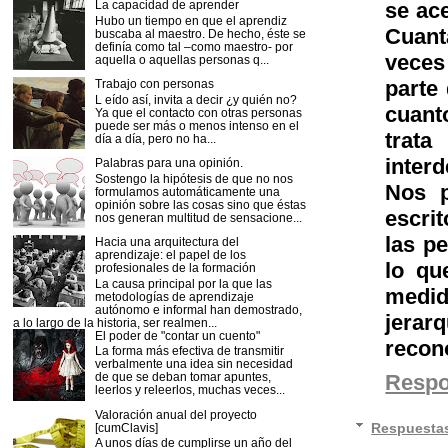
se ace
La capacidad de aprender
Hubo un tiempo en que el aprendiz
Cuant
buscaba al maestro. De hecho, éste se
definía como tal –como maestro- por
veces
aquella o aquellas personas q...
parte
Trabajo con personas
L eído así, invita a decir ¿y quién no?
cuant
Ya que el contacto con otras personas
puede ser más o menos intenso en el
trata
día a día, pero no ha...
inter
Palabras para una opinión.
Sostengo la hipótesis de que no nos
Nos p
formulamos automáticamente una
opinión sobre las cosas sino que éstas
escri
nos generan multitud de sensacione...
las p
Hacia una arquitectura del
aprendizaje: el papel de los
lo qu
profesionales de la formación
La causa principal por la que las
medid
metodologías de aprendizaje
autónomo e informal han demostrado,
jerar
a lo largo de la historia, ser realmen...
El poder de "contar un cuento"
recon
La forma más efectiva de transmitir
verbalmente una idea sin necesidad
de que se deban tomar apuntes,
Resp
leerlos y releerlos, muchas veces...
Valoración anual del proyecto
Respuesta
[cumClavis]
A unos días de cumplirse un año del