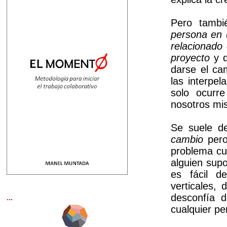
Pero tambi
persona en 
relacionado
proyecto
y q
darse el ca
las interpe
solo ocurr
nosotros mis
Se suele d
cambio
pero
problema cua
alguien su
es fácil d
verticales,
desconfía d
...
cualquier pe