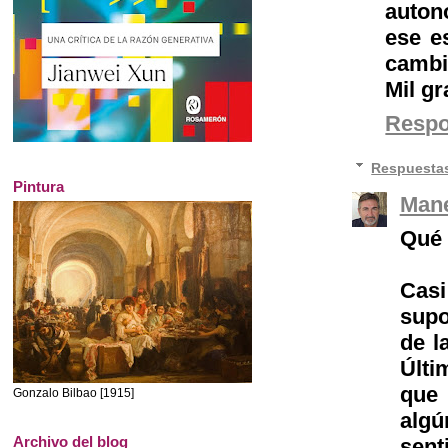
auton
ese es
cambia
Mil gr
Resp
Respuesta
Pintura
Mane
Qué 
Cas
supo
de l
Últi
que 
Gonzalo Bilbao [1915]
alg
Archivo del blog
sent