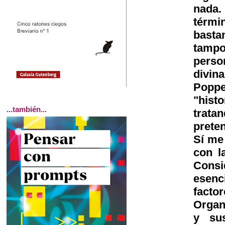
nada. 
térmi
basta
tampo
perso
divin
Poppe
"hist
...también...
trat
prete
Sí me
con l
Consi
esenc
fact
Organ
y sus