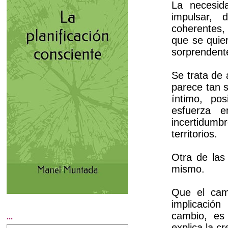
La necesida
impulsar, 
coherentes,
que se quier
sorprendent
Se trata de 
parece tan 
íntimo, po
esfuerza e
incertidumb
territorios.
Otra de las
mismo.
Que el cam
implicación
cambio, es
...
explica la cr