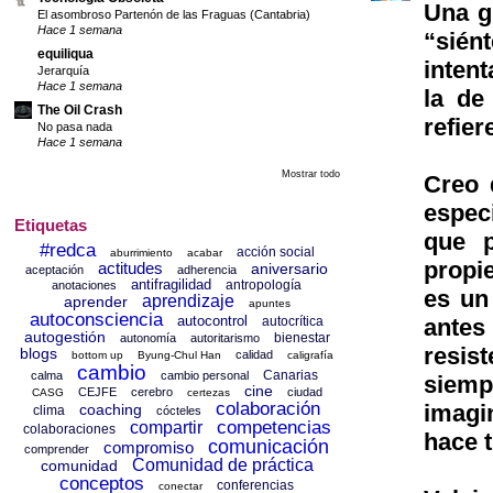
Una g
El asombroso Partenón de las Fraguas (Cantabria)
Hace 1 semana
“sién
equiliqua
inten
Jerarquía
Hace 1 semana
la de
The Oil Crash
refie
No pasa nada
Hace 1 semana
Mostrar todo
Creo 
espec
Etiquetas
que p
#redca
acción social
aburrimiento
acabar
propi
actitudes
aniversario
aceptación
adherencia
antifragilidad
antropología
anotaciones
es un
aprendizaje
aprender
apuntes
autoconsciencia
autocontrol
antes
autocrítica
autogestión
bienestar
autonomía
autoritarismo
resis
blogs
calidad
bottom up
Byung-Chul Han
caligrafía
cambio
Canarias
calma
cambio personal
siemp
cine
CEJFE
cerebro
ciudad
CASG
certezas
colaboración
imagi
coaching
clima
cócteles
competencias
compartir
colaboraciones
hace 
comunicación
compromiso
comprender
Comunidad de práctica
comunidad
conceptos
conferencias
conectar