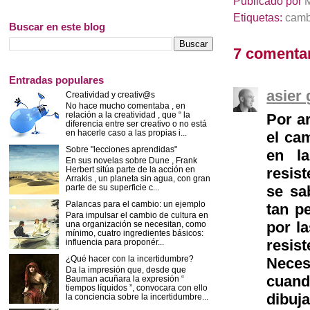
Publicado por
Etiquetas:
camb
Buscar en este blog
7 comentar
Entradas populares
asier 
Creatividad y creativ@s
No hace mucho comentaba , en
relación a la creatividad , que “ la
Por a
diferencia entre ser creativo o no está
en hacerle caso a las propias i...
el ca
Sobre "lecciones aprendidas"
en la
En sus novelas sobre Dune , Frank
Herbert sitúa parte de la acción en
resist
Arrakis , un planeta sin agua, con gran
parte de su superficie c...
se sa
Palancas para el cambio: un ejemplo
tan p
Para impulsar el cambio de cultura en
por l
una organización se necesitan, como
mínimo, cuatro ingredientes básicos:
resi
influencia para proponér...
¿Qué hacer con la incertidumbre?
Neces
Da la impresión que, desde que
cuand
Bauman acuñara la expresión “
tiempos líquidos ”, convocara con ello
dibuj
la conciencia sobre la incertidumbre...