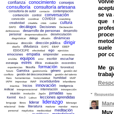
Volvi
conocimiento
confianza
consejos
consultoría
consultoría artesana
acept
consultoría de autor
contemplación
contacto
se va
conversación
contención
control
COVID19
convicción
coordinar
coworking
que 
cultura
creatividad
crisalida
crisis
cuidar
decálogos
profe
Decisiones
DAFO
Declaración
desarrollo de personas
desarrollo
definiciones
proce
personal
desvinculación
despersonalización
dinámicas
diálogo
diagnósticar
difusión
metod
dirigir
dirección pública
dirección
dinámizar
suele
dMudanza
diseño
EAPC
EBAP
EBEP
ego
EDO/CEJFE
efectividad
ejercicios
por c
empatía
emociones
emprender
entrevistas
equipos
escuchar
escribir
envídia
error
estrés
ética
estrategia
evaluación
exocerebro
Me gu
formación
filosofía
fororedca1
experiencias
Garrotxa
género
futuro
gastronomía
gestión del
trabaj
gestión del desconocimiento
conflicto
gestión del talento
humildad
Haru
herramientas
horizontalidad
IAAP
incertidumbre
Resp
IAPH
improvisar
INAP
infantilismo
innovación
Inicios
Inteligencia
iniactiva
interrelación
Artificial
intergeneracional
introspección
jornadas
intuición
Respuesta
involución
Japón
kata
lecciones aprendidas
Kermit
Km.0
Laloux
liderazgo
liderar
Mane
lenguaje
libros
liderazgo
literatura
relacional
límite
madurar
mandar
marca
meditación
Muy 
personal
mayéutica
mediocridad