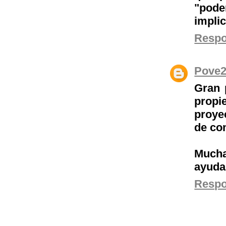
"pode
impli
Resp
Pove
Gran 
propi
proye
de co
Mucha
ayuda
Resp