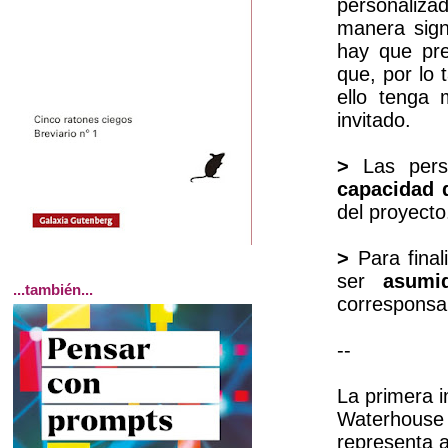
personaliza
manera sign
hay que pre
que, por lo 
ello tenga
invitado.
>
Las perso
capacidad 
del proyecto
>
Para final
ser
asumi
...también...
corresponsab
--
La primera 
Waterhouse [
representa 