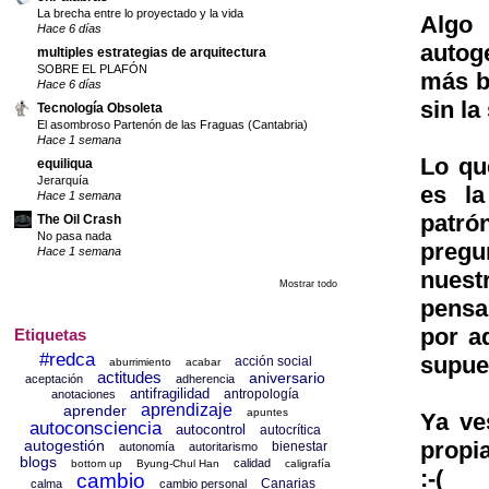
La brecha entre lo proyectado y la vida
Algo
Hace 6 días
autog
multiples estrategias de arquitectura
SOBRE EL PLAFÓN
más b
Hace 6 días
sin l
Tecnología Obsoleta
El asombroso Partenón de las Fraguas (Cantabria)
Hace 1 semana
Lo qu
equiliqua
Jerarquía
es la
Hace 1 semana
patró
The Oil Crash
No pasa nada
pregu
Hace 1 semana
nuest
Mostrar todo
pensa
por a
Etiquetas
#redca
supue
acción social
aburrimiento
acabar
actitudes
aniversario
aceptación
adherencia
antifragilidad
antropología
anotaciones
aprendizaje
aprender
apuntes
Ya ve
autoconsciencia
autocontrol
autocrítica
propi
autogestión
bienestar
autonomía
autoritarismo
blogs
calidad
bottom up
Byung-Chul Han
caligrafía
:-(
cambio
Canarias
calma
cambio personal