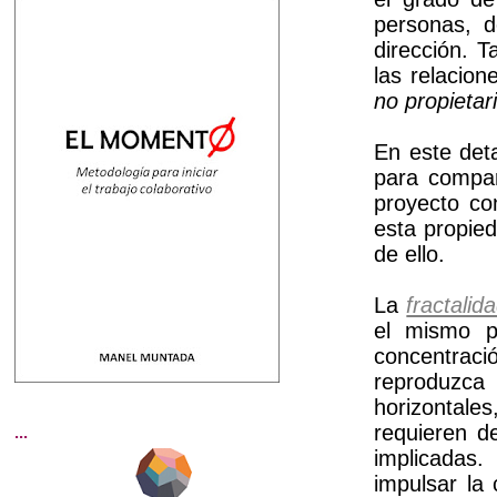
personas, d
dirección. 
las relacion
no propietar
En este deta
para compar
proyecto co
esta propied
de ello.
La
fractalid
el mismo p
concentraci
reproduzca
horizontale
requieren d
...
implicadas.
impulsar la