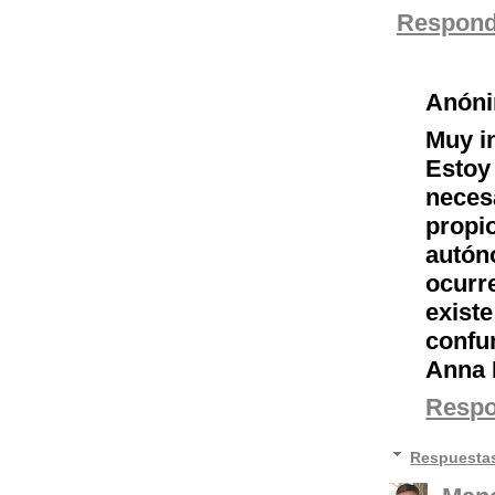
Respond
Anón
Muy in
Estoy
neces
propi
autón
ocurr
exist
confu
Anna 
Resp
Respuesta