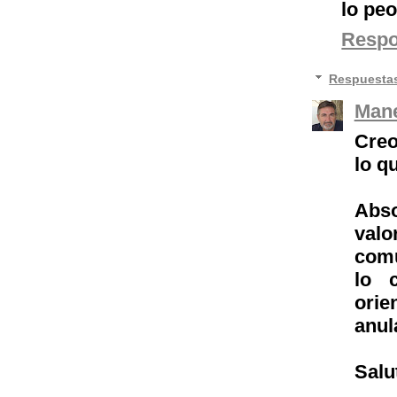
lo pe
Resp
Respuesta
Mane
Creo
lo q
Abs
valo
comu
lo 
orie
anul
Salu