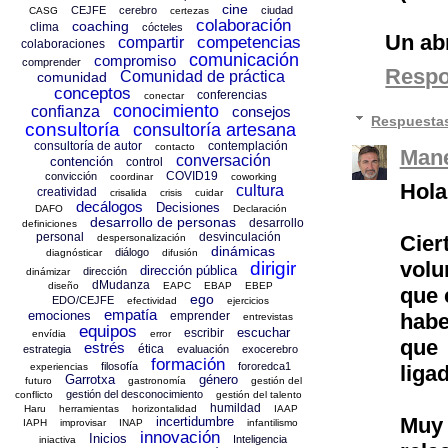
cine
CEJFE
cerebro
ciudad
CASG
certezas
colaboración
coaching
clima
cócteles
Un ab
competencias
compartir
colaboraciones
comunicación
compromiso
comprender
Resp
Comunidad de práctica
comunidad
conceptos
conferencias
conectar
conocimiento
confianza
consejos
Respuesta
consultoría
consultoría artesana
consultoría de autor
contemplación
contacto
Mane
conversación
contención
control
COVID19
convicción
coordinar
coworking
Hola
cultura
creatividad
crisalida
crisis
cuidar
decálogos
Decisiones
DAFO
Declaración
desarrollo de personas
desarrollo
definiciones
personal
desvinculación
Cie
despersonalización
dinámicas
diálogo
diagnósticar
difusión
volu
dirigir
dirección pública
dirección
dinámizar
dMudanza
diseño
EAPC
EBAP
EBEP
que 
ego
EDO/CEJFE
efectividad
ejercicios
empatía
emociones
habe
emprender
entrevistas
equipos
escuchar
escribir
envídia
error
que 
estrés
ética
estrategia
evaluación
exocerebro
formación
filosofía
fororedca1
liga
experiencias
Garrotxa
género
futuro
gastronomía
gestión del
gestión del desconocimiento
conflicto
gestión del talento
humildad
Haru
herramientas
horizontalidad
IAAP
Muy 
incertidumbre
IAPH
improvisar
INAP
infantilismo
innovación
Inicios
Inteligencia
iniactiva