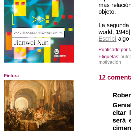
más relación
objeto.
La segunda 
world, 1948
Escribí
algo 
Publicado por
Etiquetas:
auto
motivación
Pintura
12 coment
Rober
Genia
citar
será 
cimen