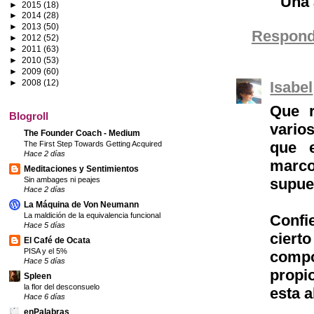
Una 
►
2015
(18)
►
2014
(28)
►
2013
(50)
Respond
►
2012
(52)
►
2011
(63)
►
2010
(53)
►
2009
(60)
►
2008
(12)
Isabel
Que r
Blogroll
vario
The Founder Coach - Medium
que e
The First Step Towards Getting Acquired
Hace 2 días
marco
Meditaciones y Sentimientos
supue
Sin ambages ni peajes
Hace 2 días
La Máquina de Von Neumann
La maldición de la equivalencia funcional
Confi
Hace 5 días
cier
El Café de Ocata
PISA y el 5%
compo
Hace 5 días
propi
Spleen
la flor del desconsuelo
esta a
Hace 6 días
enPalabras