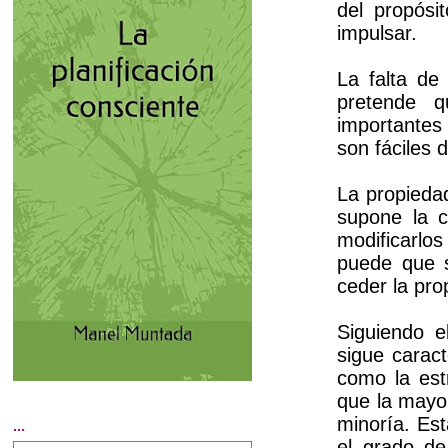
del propósi
impulsar.
La falta de
pretende 
importantes
son fáciles d
La propiedad
supone la c
modificarlo
puede que s
ceder la pro
Siguiendo el
sigue carac
como la est
que la mayo
minoría. Es
...
el grado de