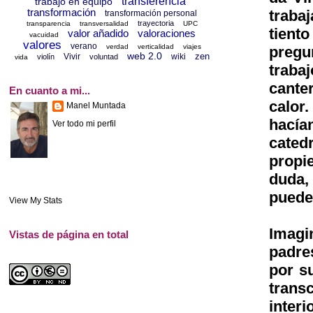
transferencia
trabajo en equipo
transformación
traba
transformación personal
trayectoria
transparencia
transversalidad
UPC
tient
valor añadido
valoraciones
vacuidad
valores
verano
verdad
verticalidad
viajes
pregu
web 2.0
zen
Vivir
wiki
violín
voluntad
vida
traba
cante
En cuanto a mi...
calor
Manel Muntada
hacía
Ver todo mi perfil
catedr
propi
duda,
puede 
View My Stats
Imagi
Vistas de página en total
padre
por s
trans
interi