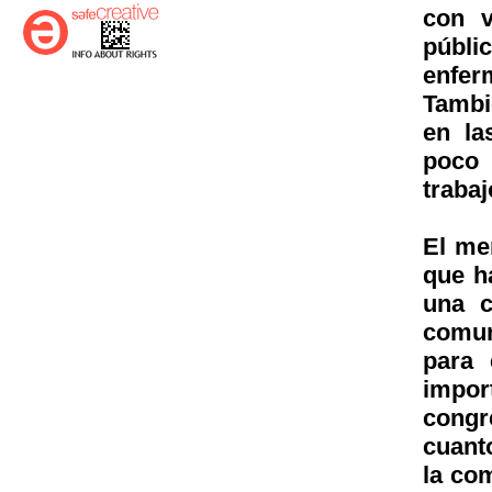
con v
públic
enfer
Tambi
en la
poco 
traba
El me
que h
una c
comun
para 
impo
congr
cuant
la co