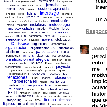
rela
interrelación
Artificial
intergeneracional
introspección
jornadas
intuición
involución
Japón
kata
trae
lecciones aprendidas
Kermit
Km.0
Laloux
liderazgo
liderar
lenguaje
libros
liderazgo
literatura
relacional
límite
madurar
mandar
marca
Un a
meditación
personal
mayéutica
mediocridad
metáforas
metodología
meme
memoria
microtoxicidades
Modelo híbrido
miedo
Respond
motivación
momento zero
momento cero
música
Navidad
narcisismo
mujeres
negociación
neurociencia
novela
obviedades
novagob
Off-topics
organicidad
organigrama
organización
Joan 
organización 2.0
orientación
participación
al cliente
pausa
pandemia
pintura
¡Prec
placentas
perspectiva
plan de acogida
planificación estratégica
planificar
poder
entre 
políticos
política
poesía
Poyton
problemas
proyectos
productividad
Projecte Miranda
prompt
me o
psicopatía
psicopatología
publicidad
queja
recuerdos
recursos
red
motiv
recomendaciones
reflexiones
relaciones
regalos
REGAL
implic
interpersonales
resiliencia
relator
responsabilidad
resistencias
respuestas
activ
reuniones
roles directivos
roles
revuelta
RRHH
histor
sencillez
rumiación
saber
salud social
Simone Weil
silencio
sistemas
sociopatía
soledad
que o
tiempo
tiempos
storytelling
táctica
TEDx
líquidos
toma de decisiones
toxicidades
trabajar
da Vin