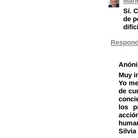
Mane
Sí. 
de p
difíci
Respond
Anón
Muy i
Yo me
de cur
conci
los p
acció
human
Silvia