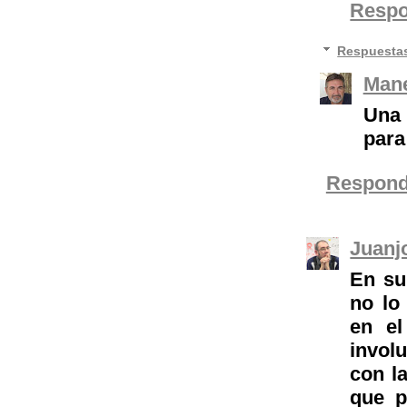
Resp
Respuesta
Mane
Una 
para
Respond
Juanj
En su
no lo
en el
invol
con l
que p