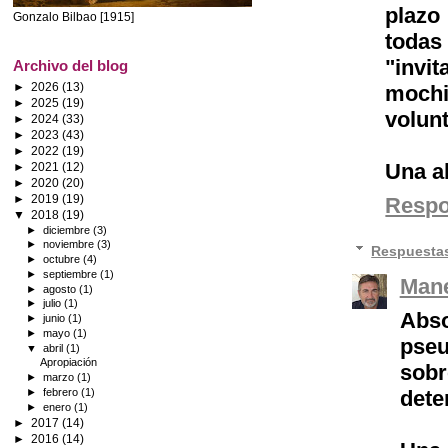
plazo
Gonzalo Bilbao [1915]
todas
"invit
Archivo del blog
►
2026
(13)
mochi
►
2025
(19)
volun
►
2024
(33)
►
2023
(43)
►
2022
(19)
Una a
►
2021
(12)
►
2020
(20)
►
2019
(19)
Resp
▼
2018
(19)
►
diciembre
(3)
►
noviembre
(3)
Respuesta
►
octubre
(4)
►
septiembre
(1)
Mane
►
agosto
(1)
►
julio
(1)
Abs
►
junio
(1)
►
mayo
(1)
pseu
▼
abril
(1)
Apropiación
sobr
►
marzo
(1)
►
febrero
(1)
dete
►
enero
(1)
►
2017
(14)
►
2016
(14)