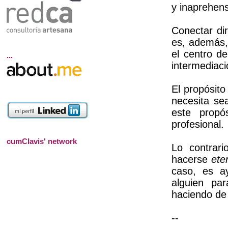
y inaprehen
Conectar di
es, además,
el centro de
...
intermediaci
El propósit
necesita se
este propó
profesional.
cumClavis' network
Lo contrari
hacerse
ete
caso, es a
alguien par
haciendo de 
--