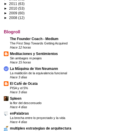
►
2011
(63)
►
2010
(53)
►
2009
(60)
►
2008
(12)
Blogroll
The Founder Coach - Medium
The First Step Towards Getting Acquired
Hace 12 horas
Meditaciones y Sentimientos
Sin ambages ni peajes
Hace 15 horas
La Máquina de Von Neumann
La maldición de la equivalencia funcional
Hace 3 días
El Café de Ocata
PISA y el 5%
Hace 3 días
Spleen
la flor del desconsuelo
Hace 4 días
enPalabras
La brecha entre lo proyectado y la vida
Hace 4 días
multiples estrategias de arquitectura