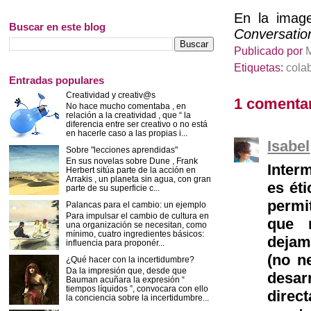
En la imag
Buscar en este blog
Conversatio
Publicado por
Etiquetas:
cola
Entradas populares
Creatividad y creativ@s
1 comentar
No hace mucho comentaba , en
relación a la creatividad , que “ la
diferencia entre ser creativo o no está
en hacerle caso a las propias i...
Isabel
Sobre "lecciones aprendidas"
En sus novelas sobre Dune , Frank
Inter
Herbert sitúa parte de la acción en
Arrakis , un planeta sin agua, con gran
es ét
parte de su superficie c...
permi
Palancas para el cambio: un ejemplo
Para impulsar el cambio de cultura en
que 
una organización se necesitan, como
mínimo, cuatro ingredientes básicos:
dejam
influencia para proponér...
(no n
¿Qué hacer con la incertidumbre?
Da la impresión que, desde que
desar
Bauman acuñara la expresión “
tiempos líquidos ”, convocara con ello
direc
la conciencia sobre la incertidumbre...