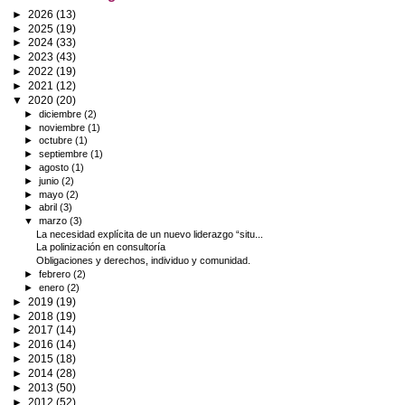
►
2026
(13)
►
2025
(19)
►
2024
(33)
►
2023
(43)
►
2022
(19)
►
2021
(12)
▼
2020
(20)
►
diciembre
(2)
►
noviembre
(1)
►
octubre
(1)
►
septiembre
(1)
►
agosto
(1)
►
junio
(2)
►
mayo
(2)
►
abril
(3)
▼
marzo
(3)
La necesidad explícita de un nuevo liderazgo “situ...
La polinización en consultoría
Obligaciones y derechos, individuo y comunidad.
►
febrero
(2)
►
enero
(2)
►
2019
(19)
►
2018
(19)
►
2017
(14)
►
2016
(14)
►
2015
(18)
►
2014
(28)
►
2013
(50)
►
2012
(52)