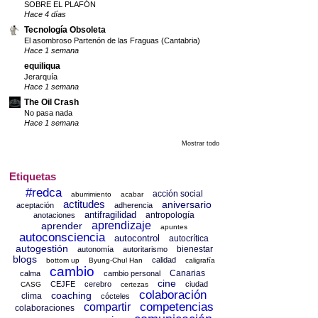
SOBRE EL PLAFÓN
Hace 4 días
Tecnología Obsoleta
El asombroso Partenón de las Fraguas (Cantabria)
Hace 1 semana
equiliqua
Jerarquía
Hace 1 semana
The Oil Crash
No pasa nada
Hace 1 semana
Mostrar todo
Etiquetas
#redca
acción social
aburrimiento
acabar
actitudes
aniversario
aceptación
adherencia
antifragilidad
antropología
anotaciones
aprendizaje
aprender
apuntes
autoconsciencia
autocontrol
autocrítica
autogestión
bienestar
autonomía
autoritarismo
blogs
calidad
bottom up
Byung-Chul Han
caligrafía
cambio
Canarias
calma
cambio personal
cine
CEJFE
cerebro
ciudad
CASG
certezas
colaboración
coaching
clima
cócteles
competencias
compartir
colaboraciones