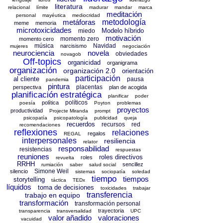
literatura
relacional
límite
madurar
mandar
marca
meditación
personal
mayéutica
mediocridad
metáforas
metodología
meme
memoria
microtoxicidades
Modelo híbrido
miedo
motivación
momento zero
momento cero
música
Navidad
narcisismo
mujeres
negociación
neurociencia
novela
obviedades
novagob
Off-topics
organicidad
organigrama
organización
organización 2.0
orientación
participación
al cliente
pausa
pandemia
pintura
placentas
perspectiva
plan de acogida
planificación estratégica
planificar
poder
políticos
política
poesía
Poyton
problemas
proyectos
productividad
Projecte Miranda
prompt
psicopatía
psicopatología
publicidad
queja
recuerdos
recursos
red
recomendaciones
reflexiones
relaciones
regalos
REGAL
interpersonales
resiliencia
relator
responsabilidad
resistencias
respuestas
reuniones
roles directivos
roles
revuelta
RRHH
sencillez
rumiación
saber
salud social
Simone Weil
silencio
sistemas
sociopatía
soledad
tiempo
tiempos
storytelling
táctica
TEDx
líquidos
toma de decisiones
toxicidades
trabajar
transferencia
trabajo en equipo
transformación
transformación personal
trayectoria
transparencia
transversalidad
UPC
valor añadido
valoraciones
vacuidad