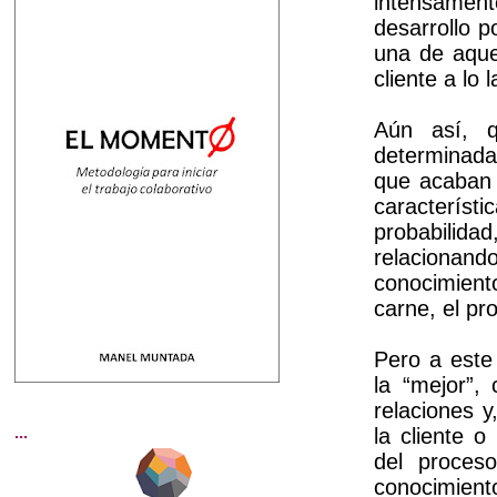
intensament
desarrollo p
una de aque
cliente a lo
Aún así, 
determinada
que acaban 
caracterís
probabilid
relacionan
conocimient
carne, el pr
Pero a este
la “mejor”,
relaciones y
...
la cliente 
del proces
conocimiento