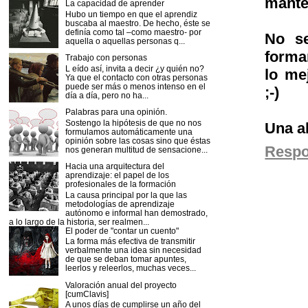
mante
La capacidad de aprender
Hubo un tiempo en que el aprendiz
buscaba al maestro. De hecho, éste se
definía como tal –como maestro- por
No se
aquella o aquellas personas q...
forma
Trabajo con personas
L eído así, invita a decir ¿y quién no?
lo me
Ya que el contacto con otras personas
puede ser más o menos intenso en el
;-)
día a día, pero no ha...
Palabras para una opinión.
Sostengo la hipótesis de que no nos
Una a
formulamos automáticamente una
opinión sobre las cosas sino que éstas
Resp
nos generan multitud de sensacione...
Hacia una arquitectura del
aprendizaje: el papel de los
profesionales de la formación
La causa principal por la que las
metodologías de aprendizaje
autónomo e informal han demostrado,
a lo largo de la historia, ser realmen...
El poder de "contar un cuento"
La forma más efectiva de transmitir
verbalmente una idea sin necesidad
de que se deban tomar apuntes,
leerlos y releerlos, muchas veces...
Valoración anual del proyecto
[cumClavis]
A unos días de cumplirse un año del