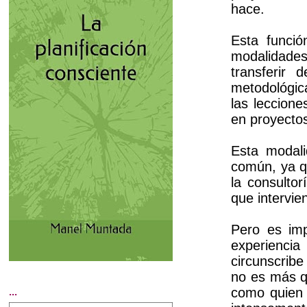
hace.
Esta funció
modalidad
transferir 
metodológic
las leccion
en proyectos
Esta modali
común, ya q
la consulto
que intervie
Pero es imp
experienci
circunscrib
no es más q
como quien a
...