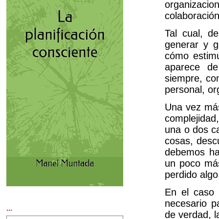
organizacion
colaboración
Tal cual, 
generar y g
cómo estimul
aparece de
siempre, com
personal, or
Una vez más
complejidad
una o dos ca
cosas, desc
debemos hac
un poco más
perdido algo
En el caso 
necesario p
...
de verdad, l