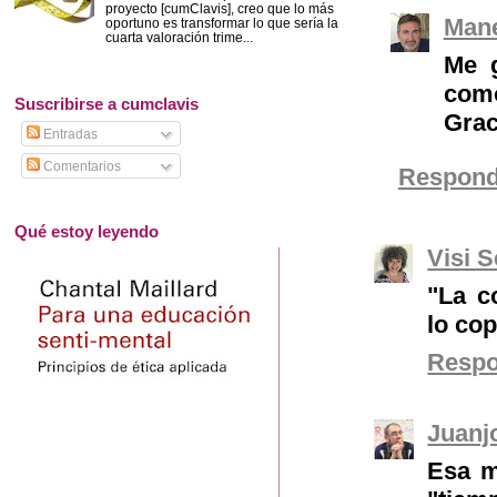
proyecto [cumClavis], creo que lo más
Mane
oportuno es transformar lo que sería la
cuarta valoración trime...
Me g
como
Suscribirse a cumclavis
Grac
Entradas
Comentarios
Respond
Qué estoy leyendo
Visi 
"La c
lo co
Resp
Juanj
Esa m