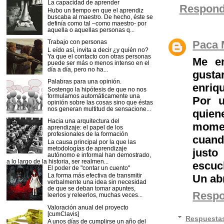
La capacidad de aprender
Respond
Hubo un tiempo en que el aprendiz
buscaba al maestro. De hecho, éste se
definía como tal –como maestro- por
aquella o aquellas personas q...
Paca 
Trabajo con personas
L eído así, invita a decir ¿y quién no?
Ya que el contacto con otras personas
Me en
puede ser más o menos intenso en el
día a día, pero no ha...
gustar
Palabras para una opinión.
enriq
Sostengo la hipótesis de que no nos
formulamos automáticamente una
Por u
opinión sobre las cosas sino que éstas
nos generan multitud de sensacione...
quien
Hacia una arquitectura del
momen
aprendizaje: el papel de los
profesionales de la formación
cuand
La causa principal por la que las
metodologías de aprendizaje
justo
autónomo e informal han demostrado,
a lo largo de la historia, ser realmen...
escuc
El poder de "contar un cuento"
La forma más efectiva de transmitir
Un ab
verbalmente una idea sin necesidad
de que se deban tomar apuntes,
Resp
leerlos y releerlos, muchas veces...
Valoración anual del proyecto
[cumClavis]
Respuesta
A unos días de cumplirse un año del