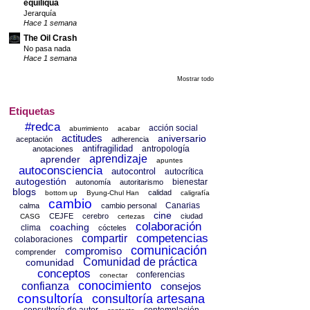
equiliqua
Jerarquía
Hace 1 semana
The Oil Crash
No pasa nada
Hace 1 semana
Mostrar todo
Etiquetas
#redca
acción social
aburrimiento
acabar
actitudes
aniversario
aceptación
adherencia
antifragilidad
antropología
anotaciones
aprendizaje
aprender
apuntes
autoconsciencia
autocontrol
autocrítica
autogestión
bienestar
autonomía
autoritarismo
blogs
calidad
bottom up
Byung-Chul Han
caligrafía
cambio
Canarias
calma
cambio personal
cine
CEJFE
cerebro
ciudad
CASG
certezas
colaboración
coaching
clima
cócteles
competencias
compartir
colaboraciones
comunicación
compromiso
comprender
Comunidad de práctica
comunidad
conceptos
conferencias
conectar
conocimiento
confianza
consejos
consultoría
consultoría artesana