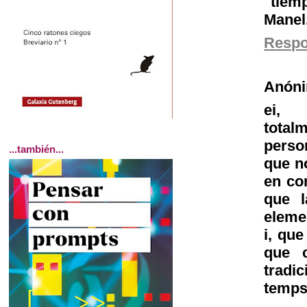
"tiem
Manel
Resp
Anón
ei,
total
person
...también...
que no
en com
que l
eleme
i, que
que c
tradi
temps.