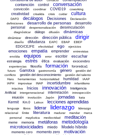
consultoría de autor
contemplación
contacto
conversación
contención
control
COVID19
convicción
coordinar
coworking
cultura
creatividad
crisalida
crisis
cuidar
decálogos
Decisiones
DAFO
Declaración
desarrollo de personas
desarrollo
definiciones
personal
desvinculación
despersonalización
dinámicas
diálogo
diagnósticar
difusión
dirigir
dirección pública
dirección
dinámizar
dMudanza
diseño
EAPC
EBAP
EBEP
ego
EDO/CEJFE
efectividad
ejercicios
empatía
emociones
emprender
entrevistas
equipos
escuchar
escribir
envídia
error
estrés
ética
estrategia
evaluación
exocerebro
formación
filosofía
fororedca1
experiencias
Garrotxa
género
futuro
gastronomía
gestión del
gestión del desconocimiento
conflicto
gestión del talento
humildad
Haru
herramientas
horizontalidad
IAAP
incertidumbre
IAPH
improvisar
INAP
infantilismo
innovación
Inicios
Inteligencia
iniactiva
interrelación
Artificial
intergeneracional
introspección
jornadas
intuición
involución
Japón
kata
lecciones aprendidas
Kermit
Km.0
Laloux
liderazgo
liderar
lenguaje
libros
liderazgo
literatura
relacional
límite
madurar
mandar
marca
meditación
personal
mayéutica
mediocridad
metáforas
metodología
meme
memoria
microtoxicidades
Modelo híbrido
miedo
motivación
momento zero
momento cero