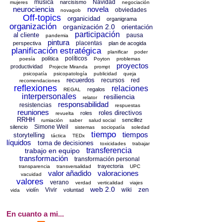
música
Navidad
narcisismo
mujeres
negociación
neurociencia
novela
obviedades
novagob
Off-topics
organicidad
organigrama
organización
organización 2.0
orientación
participación
al cliente
pausa
pandemia
pintura
placentas
perspectiva
plan de acogida
planificación estratégica
planificar
poder
políticos
política
poesía
Poyton
problemas
proyectos
productividad
Projecte Miranda
prompt
psicopatía
psicopatología
publicidad
queja
recuerdos
recursos
red
recomendaciones
reflexiones
relaciones
regalos
REGAL
interpersonales
resiliencia
relator
responsabilidad
resistencias
respuestas
reuniones
roles directivos
roles
revuelta
RRHH
sencillez
rumiación
saber
salud social
Simone Weil
silencio
sistemas
sociopatía
soledad
tiempo
tiempos
storytelling
táctica
TEDx
líquidos
toma de decisiones
toxicidades
trabajar
transferencia
trabajo en equipo
transformación
transformación personal
trayectoria
transparencia
transversalidad
UPC
valor añadido
valoraciones
vacuidad
valores
verano
verdad
verticalidad
viajes
web 2.0
zen
Vivir
wiki
violín
voluntad
vida
En cuanto a mi...