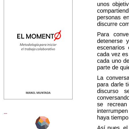
unos objeti
compartiend
personas en
discurre com
Para conve
detenerse 
escenarios 
cada vez es 
cada uno de
parte de qui
La conversa
para darle t
discurso 
conversand
se recrean
interrumpen
...
haya tiempo
Así pues, el