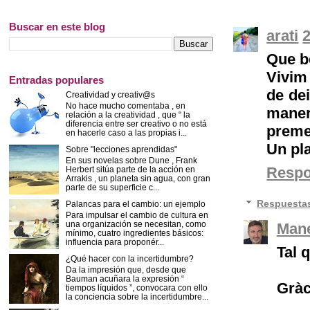
Buscar en este blog
arati
2
Que b
Vivim
Entradas populares
de de
Creatividad y creativ@s
No hace mucho comentaba , en
maner
relación a la creatividad , que “ la
diferencia entre ser creativo o no está
premed
en hacerle caso a las propias i...
Un pla
Sobre "lecciones aprendidas"
En sus novelas sobre Dune , Frank
Resp
Herbert sitúa parte de la acción en
Arrakis , un planeta sin agua, con gran
parte de su superficie c...
Respuesta
Palancas para el cambio: un ejemplo
Para impulsar el cambio de cultura en
una organización se necesitan, como
Mane
mínimo, cuatro ingredientes básicos:
influencia para proponér...
Tal q
¿Qué hacer con la incertidumbre?
Da la impresión que, desde que
Bauman acuñara la expresión “
Gràc
tiempos líquidos ”, convocara con ello
la conciencia sobre la incertidumbre...