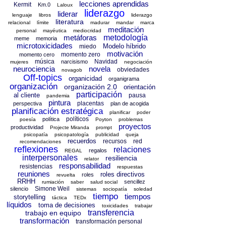
lecciones aprendidas
Kermit
Km.0
Laloux
liderazgo
liderar
lenguaje
libros
liderazgo
literatura
relacional
límite
madurar
mandar
marca
meditación
personal
mayéutica
mediocridad
metáforas
metodología
meme
memoria
microtoxicidades
Modelo híbrido
miedo
motivación
momento zero
momento cero
música
Navidad
narcisismo
mujeres
negociación
neurociencia
novela
obviedades
novagob
Off-topics
organicidad
organigrama
organización
organización 2.0
orientación
participación
al cliente
pausa
pandemia
pintura
placentas
perspectiva
plan de acogida
planificación estratégica
planificar
poder
políticos
política
poesía
Poyton
problemas
proyectos
productividad
Projecte Miranda
prompt
psicopatía
psicopatología
publicidad
queja
recuerdos
recursos
red
recomendaciones
reflexiones
relaciones
regalos
REGAL
interpersonales
resiliencia
relator
responsabilidad
resistencias
respuestas
reuniones
roles directivos
roles
revuelta
RRHH
sencillez
rumiación
saber
salud social
Simone Weil
silencio
sistemas
sociopatía
soledad
tiempo
tiempos
storytelling
táctica
TEDx
líquidos
toma de decisiones
toxicidades
trabajar
transferencia
trabajo en equipo
transformación
transformación personal