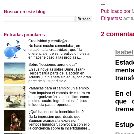
--
Publicado por
Buscar en este blog
Etiquetas:
actit
2 comentar
Entradas populares
Creatividad y creativ@s
No hace mucho comentaba , en
relación a la creatividad , que “ la
Isabel
diferencia entre ser creativo o no está
en hacerle caso a las propias i...
Estad
Sobre "lecciones aprendidas"
menta
En sus novelas sobre Dune , Frank
Herbert sitúa parte de la acción en
transf
Arrakis , un planeta sin agua, con gran
parte de su superficie c...
Palancas para el cambio: un ejemplo
En el 
Para impulsar el cambio de cultura en
una organización se necesitan, como
que d
mínimo, cuatro ingredientes básicos:
influencia para proponér...
treme
¿Qué hacer con la incertidumbre?
Da la impresión que, desde que
Bauman acuñara la expresión “
Estup
tiempos líquidos ”, convocara con ello
la conciencia sobre la incertidumbre...