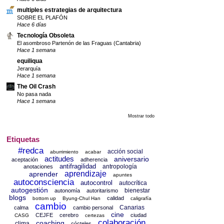
multiples estrategias de arquitectura
SOBRE EL PLAFÓN
Hace 6 días
Tecnología Obsoleta
El asombroso Partenón de las Fraguas (Cantabria)
Hace 1 semana
equiliqua
Jerarquía
Hace 1 semana
The Oil Crash
No pasa nada
Hace 1 semana
Mostrar todo
Etiquetas
#redca
acción social
aburrimiento
acabar
actitudes
aniversario
aceptación
adherencia
antifragilidad
antropología
anotaciones
aprendizaje
aprender
apuntes
autoconsciencia
autocontrol
autocrítica
autogestión
bienestar
autonomía
autoritarismo
blogs
calidad
bottom up
Byung-Chul Han
caligrafía
cambio
Canarias
calma
cambio personal
cine
CEJFE
cerebro
ciudad
CASG
certezas
colaboración
coaching
clima
cócteles