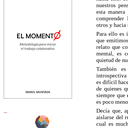
nuestros pen
esta manera 
comprender l
otros y haci
Para ello es 
que emitimos 
relato que co
mental, es c
quietud de nu
También es
introspectiva
es difícil ha
de quienes q
siempre que e
es poco meno
Decía que, ap
...
aislarse del 
cual es much