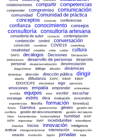
competencias
compartir
colaboraciones
comunicación
compromiso
comprender
Comunidad de práctica
comunidad
conceptos
conferencias
conectar
conocimiento
confianza
consejos
consultoría
consultoría artesana
consultoría de autor
contemplación
contacto
conversación
contención
control
COVID19
convicción
coordinar
coworking
cultura
creatividad
crisalida
crisis
cuidar
decálogos
Decisiones
DAFO
Declaración
desarrollo de personas
desarrollo
definiciones
personal
desvinculación
despersonalización
dinámicas
diálogo
diagnósticar
difusión
dirigir
dirección pública
dirección
dinámizar
dMudanza
diseño
EAPC
EBAP
EBEP
ego
EDO/CEJFE
efectividad
ejercicios
empatía
emociones
emprender
entrevistas
equipos
escuchar
escribir
envídia
error
estrés
ética
estrategia
evaluación
exocerebro
formación
filosofía
fororedca1
experiencias
Garrotxa
género
futuro
gastronomía
gestión del
gestión del desconocimiento
conflicto
gestión del talento
humildad
Haru
herramientas
horizontalidad
IAAP
incertidumbre
IAPH
improvisar
INAP
infantilismo
innovación
Inicios
Inteligencia
iniactiva
interrelación
Artificial
intergeneracional
introspección
jornadas
intuición
involución
Japón
kata