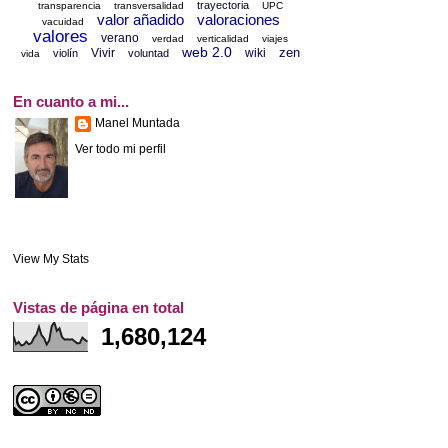
trayectoria
transparencia
transversalidad
UPC
valor añadido
valoraciones
vacuidad
valores
verano
verdad
verticalidad
viajes
web 2.0
zen
Vivir
wiki
violín
voluntad
vida
En cuanto a mi...
Manel Muntada
Ver todo mi perfil
View My Stats
Vistas de página en total
1,680,124