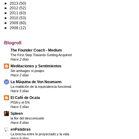
►
2013
(50)
►
2012
(52)
►
2011
(63)
►
2010
(53)
►
2009
(60)
►
2008
(12)
Blogroll
The Founder Coach - Medium
The First Step Towards Getting Acquired
Hace 2 días
Meditaciones y Sentimientos
Sin ambages ni peajes
Hace 2 días
La Máquina de Von Neumann
La maldición de la equivalencia funcional
Hace 5 días
El Café de Ocata
PISA y el 5%
Hace 5 días
Spleen
la flor del desconsuelo
Hace 6 días
enPalabras
La brecha entre lo proyectado y la vida
Hace 6 días