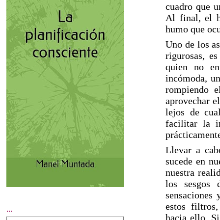
cuadro que u
Al final, el
humo que ocul
Uno de los as
rigurosas, es
quien no en
incómoda, un 
rompiendo e
aprovechar el
lejos de cua
facilitar la
prácticamente
Llevar a cab
sucede en nue
nuestra reali
los sesgos d
sensaciones 
estos filtro
...
hacia ello. 