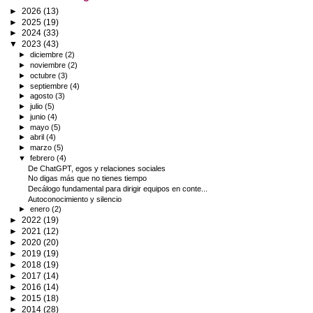
►
2026
(13)
►
2025
(19)
►
2024
(33)
▼
2023
(43)
►
diciembre
(2)
►
noviembre
(2)
►
octubre
(3)
►
septiembre
(4)
►
agosto
(3)
►
julio
(5)
►
junio
(4)
►
mayo
(5)
►
abril
(4)
►
marzo
(5)
▼
febrero
(4)
De ChatGPT, egos y relaciones sociales
No digas más que no tienes tiempo
Decálogo fundamental para dirigir equipos en conte...
Autoconocimiento y silencio
►
enero
(2)
►
2022
(19)
►
2021
(12)
►
2020
(20)
►
2019
(19)
►
2018
(19)
►
2017
(14)
►
2016
(14)
►
2015
(18)
►
2014
(28)