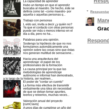
Resp
La capacidad de aprender
Hubo un tiempo en que el aprendiz
buscaba al maestro. De hecho, éste se
Respuesta
definía como tal –como maestro- por
aquella o aquellas personas q...
Mane
Trabajo con personas
L eído así, invita a decir ¿y quién no?
Graci
Ya que el contacto con otras personas
puede ser más o menos intenso en el
día a día, pero no ha...
Respond
Palabras para una opinión.
Sostengo la hipótesis de que no nos
formulamos automáticamente una
opinión sobre las cosas sino que éstas
nos generan multitud de sensacione...
Hacia una arquitectura del
aprendizaje: el papel de los
profesionales de la formación
La causa principal por la que las
metodologías de aprendizaje
autónomo e informal han demostrado,
a lo largo de la historia, ser realmen...
El poder de "contar un cuento"
La forma más efectiva de transmitir
verbalmente una idea sin necesidad
de que se deban tomar apuntes,
leerlos y releerlos, muchas veces...
Valoración anual del proyecto
[cumClavis]
A unos días de cumplirse un año del