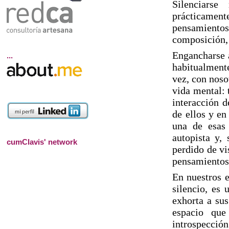
Silenciars
prácticamen
pensamiento
composición, 
Engancharse a
...
habitualment
vez, con noso
vida mental: 
interacción d
de ellos y e
una de esas
autopista y,
cumClavis' network
perdido de vi
pensamientos 
En nuestros e
silencio, es 
exhorta a sus
espacio que
introspección