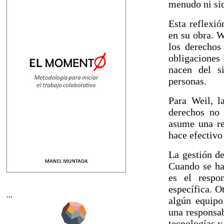
menudo ni siq
Esta reflexi
en su obra. W
los derechos
obligaciones 
nacen del s
personas.
Para Weil, l
derechos no 
asume una re
hace efectivo
La gestión de
Cuando se ha
es el respo
específica. O
...
algún equipo 
una responsab
tecnologías y