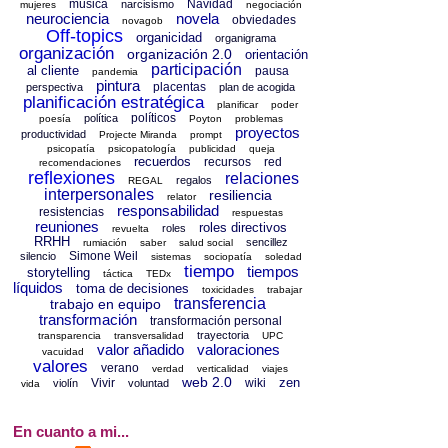
música
Navidad
narcisismo
mujeres
negociación
neurociencia
novela
obviedades
novagob
Off-topics
organicidad
organigrama
organización
organización 2.0
orientación
participación
al cliente
pausa
pandemia
pintura
placentas
perspectiva
plan de acogida
planificación estratégica
planificar
poder
políticos
política
poesía
Poyton
problemas
proyectos
productividad
Projecte Miranda
prompt
psicopatía
psicopatología
publicidad
queja
recuerdos
recursos
red
recomendaciones
reflexiones
relaciones
regalos
REGAL
interpersonales
resiliencia
relator
responsabilidad
resistencias
respuestas
reuniones
roles directivos
roles
revuelta
RRHH
sencillez
rumiación
saber
salud social
Simone Weil
silencio
sistemas
sociopatía
soledad
tiempo
tiempos
storytelling
táctica
TEDx
líquidos
toma de decisiones
toxicidades
trabajar
transferencia
trabajo en equipo
transformación
transformación personal
trayectoria
transparencia
transversalidad
UPC
valor añadido
valoraciones
vacuidad
valores
verano
verdad
verticalidad
viajes
web 2.0
zen
Vivir
wiki
violín
voluntad
vida
En cuanto a mi...