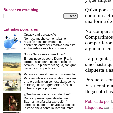
Quizá por es
Buscar en este blog
como un acto
una forma de
Entradas populares
No compartim
Creatividad y creativ@s
Compartimo
No hace mucho comentaba , en
compartieron
relación a la creatividad , que “ la
diferencia entre ser creativo o no está
alguien lo cul
en hacerle caso a las propias i...
Sobre "lecciones aprendidas"
La pregunta, 
En sus novelas sobre Dune , Frank
Herbert sitúa parte de la acción en
sino hasta qu
Arrakis , un planeta sin agua, con gran
parte de su superficie c...
dispuesta a a
Palancas para el cambio: un ejemplo
Para impulsar el cambio de cultura en
Porque el con
una organización se necesitan, como
Y su continu
mínimo, cuatro ingredientes básicos:
influencia para proponér...
llega solo ha
¿Qué hacer con la incertidumbre?
Da la impresión que, desde que
Publicado por
Bauman acuñara la expresión “
tiempos líquidos ”, convocara con ello
Etiquetas:
comp
la conciencia sobre la incertidumbre...