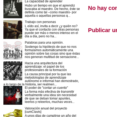
La capacidad de aprender
Hubo un tiempo en que el aprendiz
No hay co
buscaba al maestro. De hecho, éste se
definía como tal –como maestro- por
aquella o aquellas personas q...
Trabajo con personas
L eído así, invita a decir ¿y quién no?
Publicar u
Ya que el contacto con otras personas
puede ser más o menos intenso en el
día a día, pero no ha...
Palabras para una opinión.
Sostengo la hipótesis de que no nos
formulamos automáticamente una
opinión sobre las cosas sino que éstas
nos generan multitud de sensacione...
Hacia una arquitectura del
aprendizaje: el papel de los
profesionales de la formación
La causa principal por la que las
metodologías de aprendizaje
autónomo e informal han demostrado,
a lo largo de la historia, ser realmen...
El poder de "contar un cuento"
La forma más efectiva de transmitir
verbalmente una idea sin necesidad
de que se deban tomar apuntes,
leerlos y releerlos, muchas veces...
Valoración anual del proyecto
[cumClavis]
A unos días de cumplirse un año del