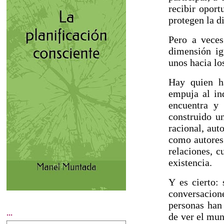
recibir oport
protegen la d
Pero a veces
dimensión ig
unos hacia lo
Hay quien ha
empuja al in
encuentra y 
construido un
racional, aut
como autores 
relaciones, c
existencia.
Y es cierto: 
conversacion
personas han 
...
de ver el mun