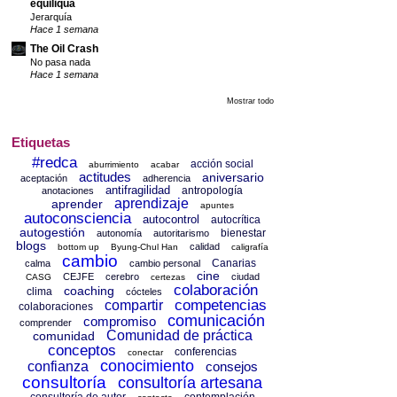
equiliqua
Jerarquía
Hace 1 semana
The Oil Crash
No pasa nada
Hace 1 semana
Mostrar todo
Etiquetas
#redca
acción social
aburrimiento
acabar
actitudes
aniversario
aceptación
adherencia
antifragilidad
antropología
anotaciones
aprendizaje
aprender
apuntes
autoconsciencia
autocontrol
autocrítica
autogestión
bienestar
autonomía
autoritarismo
blogs
calidad
bottom up
Byung-Chul Han
caligrafía
cambio
Canarias
calma
cambio personal
cine
CEJFE
cerebro
ciudad
CASG
certezas
colaboración
coaching
clima
cócteles
competencias
compartir
colaboraciones
comunicación
compromiso
comprender
Comunidad de práctica
comunidad
conceptos
conferencias
conectar
conocimiento
confianza
consejos
consultoría
consultoría artesana
consultoría de autor
contemplación