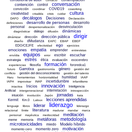
contacto
conversación
contención
control
COVID19
convicción
coordinar
coworking
cultura
creatividad
crisalida
crisis
cuidar
decálogos
Decisiones
DAFO
Declaración
desarrollo de personas
desarrollo
definiciones
personal
desvinculación
despersonalización
dinámicas
diálogo
diagnósticar
difusión
dirigir
dirección pública
dirección
dinámizar
dMudanza
diseño
EAPC
EBAP
EBEP
ego
EDO/CEJFE
efectividad
ejercicios
empatía
emociones
emprender
entrevistas
equipos
escuchar
escribir
envídia
error
estrés
ética
estrategia
evaluación
exocerebro
formación
filosofía
fororedca1
experiencias
Garrotxa
género
futuro
gastronomía
gestión del
gestión del desconocimiento
conflicto
gestión del talento
humildad
Haru
herramientas
horizontalidad
IAAP
incertidumbre
IAPH
improvisar
INAP
infantilismo
innovación
Inicios
Inteligencia
iniactiva
interrelación
Artificial
intergeneracional
introspección
jornadas
intuición
involución
Japón
kata
lecciones aprendidas
Kermit
Km.0
Laloux
liderazgo
liderar
lenguaje
libros
liderazgo
literatura
relacional
límite
madurar
mandar
marca
meditación
personal
mayéutica
mediocridad
metáforas
metodología
meme
memoria
microtoxicidades
Modelo híbrido
miedo
motivación
momento zero
momento cero