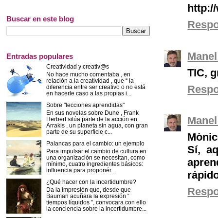
http:/
Buscar en este blog
Resp
Manel
Entradas populares
Creatividad y creativ@s
TIC, g
No hace mucho comentaba , en
relación a la creatividad , que “ la
Resp
diferencia entre ser creativo o no está
en hacerle caso a las propias i...
Sobre "lecciones aprendidas"
En sus novelas sobre Dune , Frank
Manel
Herbert sitúa parte de la acción en
Arrakis , un planeta sin agua, con gran
parte de su superficie c...
Mònic
Palancas para el cambio: un ejemplo
Sí, a
Para impulsar el cambio de cultura en
una organización se necesitan, como
aprend
mínimo, cuatro ingredientes básicos:
influencia para proponér...
rápido
¿Qué hacer con la incertidumbre?
Resp
Da la impresión que, desde que
Bauman acuñara la expresión “
tiempos líquidos ”, convocara con ello
la conciencia sobre la incertidumbre...