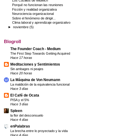
Los Cuclillos de Midwich
Porqué no funcionan las reuniones
Ficción y realidad organizativa
Neurociencia organizacional
Sobre el fenómeno de dirigir...
Clima laboral y aprendizaje organizativo
►
noviembre
(5)
Blogroll
The Founder Coach - Medium
The First Step Towards Getting Acquired
Hace 17 horas
Meditaciones y Sentimientos
Sin ambages ni peajes
Hace 20 horas
La Máquina de Von Neumann
La maldición de la equivalencia funcional
Hace 3 días
El Café de Ocata
PISA y el 5%
Hace 3 días
Spleen
la flor del desconsuelo
Hace 4 días
enPalabras
La brecha entre lo proyectado y la vida
Hace 4 días