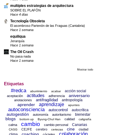
multiples estrategias de arquitectura
SOBRE EL PLAFÓN
Hace 4 días
Tecnología Obsoleta
El asombroso Partenón de las Fraguas (Cantabria)
Hace 1 semana
equiliqua
Jerarquía
Hace 1 semana
The Oil Crash
No pasa nada
Hace 1 semana
Mostrar todo
Etiquetas
#redca
acción social
aburrimiento
acabar
actitudes
aniversario
aceptación
adherencia
antifragilidad
antropología
anotaciones
aprendizaje
aprender
apuntes
autoconsciencia
autocontrol
autocrítica
autogestión
bienestar
autonomía
autoritarismo
blogs
calidad
bottom up
Byung-Chul Han
caligrafía
cambio
Canarias
calma
cambio personal
cine
CEJFE
cerebro
ciudad
CASG
certezas
colaboración
coaching
clima
cócteles