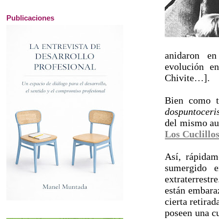
Publicaciones
anidaron en
evolución en
Chivite…].
Bien como t
dospuntoceri
del mismo aut
Los Cuclill
Así, rápidam
sumergido e
extraterrestr
están embaraz
cierta retirad
poseen una cu