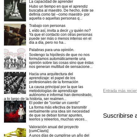
La capacidad de aprender
Hubo un tiempo en que el aprendiz
buscaba al maestro. De hecho, éste se
definía como tal –como maestro- por
aquella o aquellas personas q...
Trabajo con personas
L eído así, invita a decir ¿y quién no?
Ya que el contacto con otras personas
puede ser más o menos intenso en el
día a día, pero no ha...
Palabras para una opinión.
Sostengo la hipótesis de que no nos
formulamos automáticamente una
opinión sobre las cosas sino que éstas
nos generan multitud de sensacione...
Hacia una arquitectura del
aprendizaje: el papel de los
profesionales de la formación
La causa principal por la que las
Entrada más recie
metodologías de aprendizaje
autónomo e informal han demostrado,
a lo largo de la historia, ser realmen...
El poder de "contar un cuento"
La forma más efectiva de transmitir
verbalmente una idea sin necesidad
Suscribirse 
de que se deban tomar apuntes,
leerlos y releerlos, muchas veces...
Valoración anual del proyecto
[cumClavis]
A unos días de cumplirse un año del