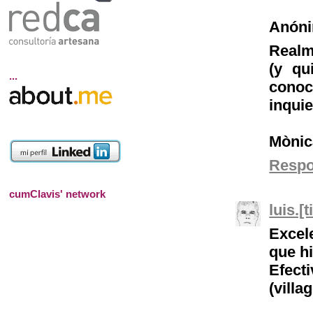
Anón
Realm
(y qu
...
cono
inquie
Mònic
Resp
cumClavis' network
luis.[
Excel
que h
Efect
(villa