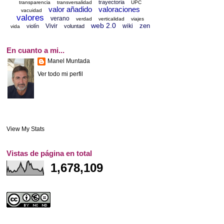
trayectoria
transparencia
transversalidad
UPC
valor añadido
valoraciones
vacuidad
valores
verano
verdad
verticalidad
viajes
web 2.0
zen
Vivir
wiki
violín
voluntad
vida
En cuanto a mi...
Manel Muntada
Ver todo mi perfil
View My Stats
Vistas de página en total
1,678,109