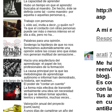
La capacidad de aprender
Hubo un tiempo en que el aprendiz
buscaba al maestro. De hecho, éste se
http:/
definía como tal –como maestro- por
aquella o aquellas personas q...
asp
Trabajo con personas
L eído así, invita a decir ¿y quién no?
Ya que el contacto con otras personas
A mí 
puede ser más o menos intenso en el
día a día, pero no ha...
Resp
Palabras para una opinión.
Sostengo la hipótesis de que no nos
formulamos automáticamente una
opinión sobre las cosas sino que éstas
arati
7
nos generan multitud de sensacione...
Hacia una arquitectura del
Me ha
aprendizaje: el papel de los
profesionales de la formación
reenv
La causa principal por la que las
metodologías de aprendizaje
blog).
autónomo e informal han demostrado,
a lo largo de la historia, ser realmen...
Es com
El poder de "contar un cuento"
con la
La forma más efectiva de transmitir
verbalmente una idea sin necesidad
Tus a
de que se deban tomar apuntes,
leerlos y releerlos, muchas veces...
en cu
Valoración anual del proyecto
[cumClavis]
antiB
A unos días de cumplirse un año del