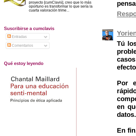
pensa
proyecto [cumClavis], creo que lo más
oportuno es transformar lo que sería la
cuarta valoración trime...
Resp
Suscribirse a cumclavis
Yorie
Entradas
Tú lo
Comentarios
probl
casos
Qué estoy leyendo
efecto
Por 
rápid
compo
en qu
datos
En fin