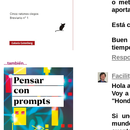
o met
aport
Está c
Buen 
tiempo
Resp
...también...
Facil
Hola 
Voy a
"Hond
Si un
mundo