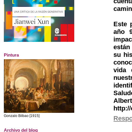
cuent
camin
Este 
año 9
impac
están 
su his
Pintura
conoc
vida 
nuest
identi
Salud
Alber
http:
Gonzalo Bilbao [1915]
Resp
Archivo del blog