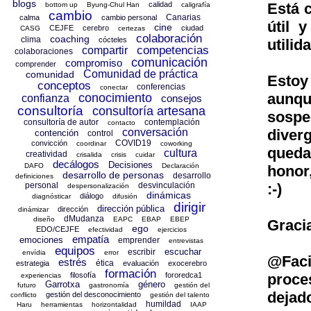
blogs
Está 
calidad
bottom up
Byung-Chul Han
caligrafía
cambio
Canarias
calma
cambio personal
útil 
cine
CEJFE
cerebro
ciudad
CASG
certezas
colaboración
coaching
clima
cócteles
utilid
competencias
compartir
colaboraciones
comunicación
compromiso
comprender
Comunidad de práctica
comunidad
Estoy
conceptos
conferencias
conectar
aunqu
conocimiento
confianza
consejos
consultoría
consultoría artesana
sospe
consultoría de autor
contemplación
contacto
diver
conversación
contención
control
COVID19
convicción
coordinar
coworking
queda
cultura
creatividad
crisalida
crisis
cuidar
decálogos
Decisiones
DAFO
Declaración
honor
desarrollo de personas
desarrollo
definiciones
:-)
personal
desvinculación
despersonalización
dinámicas
diálogo
diagnósticar
difusión
dirigir
dirección pública
dirección
dinámizar
dMudanza
diseño
EAPC
EBAP
EBEP
Graci
ego
EDO/CEJFE
efectividad
ejercicios
empatía
emociones
emprender
entrevistas
equipos
escuchar
escribir
envídia
error
@Faci
estrés
ética
estrategia
evaluación
exocerebro
formación
proce
filosofía
fororedca1
experiencias
Garrotxa
género
futuro
gastronomía
gestión del
dejad
gestión del desconocimiento
conflicto
gestión del talento
humildad
Haru
herramientas
horizontalidad
IAAP