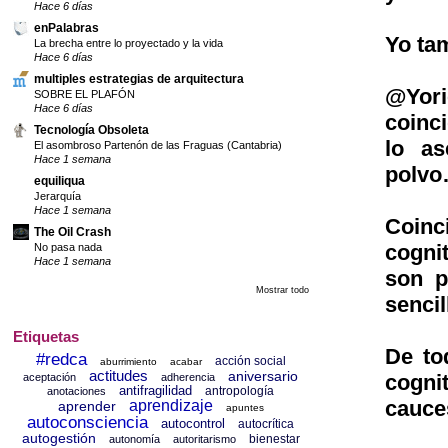
Hace 6 días
enPalabras
Yo tam
La brecha entre lo proyectado y la vida
Hace 6 días
multiples estrategias de arquitectura
@Yori
SOBRE EL PLAFÓN
Hace 6 días
coinci
Tecnología Obsoleta
lo as
El asombroso Partenón de las Fraguas (Cantabria)
Hace 1 semana
polvo
equiliqua
Jerarquía
Hace 1 semana
Coin
The Oil Crash
cogni
No pasa nada
Hace 1 semana
son p
Mostrar todo
sencil
Etiquetas
De to
#redca
acción social
aburrimiento
acabar
actitudes
aniversario
cogni
aceptación
adherencia
antifragilidad
antropología
anotaciones
cauce
aprendizaje
aprender
apuntes
autoconsciencia
autocontrol
autocrítica
autogestión
bienestar
autonomía
autoritarismo