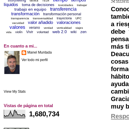
storytelling
táctica
TEDx
líquidos
toma de decisiones
toxicidades
trabajar
Conoc
transferencia
trabajo en equipo
transformación
transformación personal
tambi
trayectoria
transparencia
transversalidad
UPC
valor añadido
valoraciones
a rie
vacuidad
valores
verano
verdad
verticalidad
viajes
debe 
web 2.0
zen
Vivir
wiki
violín
voluntad
vida
pensa
más t
En cuanto a mi...
Manel Muntada
Deacu
Ver todo mi perfil
cosa
forma
hábit
ayuda
cambi
View My Stats
Graci
muy b
Vistas de página en total
1,680,734
Resp