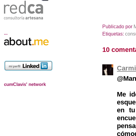
Publicado por
...
Etiquetas:
consu
10 coment
Carmi
@Man
cumClavis' network
Me id
esque
en t
encu
pensa
cómod