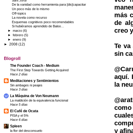
Sant Jordi
De la vanidad como herramienta para [dis]capacitar
maner
Un poco más de lo mismo
más c
Off-topics
La novela como recurso
de al
Esquemas cognitivos poco recomendables
Si hubiéramos aprendido de Baloo…
creo y
►
marzo
(6)
►
febrero
(5)
►
enero
(9)
►
2008
(12)
Te va 
sin ca
Blogroll
The Founder Coach - Medium
@Carm
The First Step Towards Getting Acquired
Hace 2 días
aquí.
Meditaciones y Sentimientos
la neu
Sin ambages ni peajes
Hace 3 días
La Máquina de Von Neumann
@arat
La maldición de la equivalencia funcional
Hace 5 días
como 
El Café de Ocata
cuale
PISA y el 5%
Hace 6 días
compr
Spleen
y afi
la flor del desconsuelo