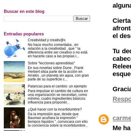
alguna
Buscar en este blog
Ciert
afron
Entradas populares
el de
Creatividad y creativ@s
No hace mucho comentaba , en
relación a la creatividad , que “ la
Tu de
diferencia entre ser creativo o no está
en hacerle caso a las propias i...
cabec
Sobre "lecciones aprendidas"
Relee
En sus novelas sobre Dune , Frank
Herbert sitúa parte de la acción en
esque
Arrakis , un planeta sin agua, con gran
parte de su superficie c...
Palancas para el cambio: un ejemplo
Gracia
Para impulsar el cambio de cultura en
una organización se necesitan, como
Resp
mínimo, cuatro ingredientes básicos:
influencia para proponér...
¿Qué hacer con la incertidumbre?
Da la impresión que, desde que
carm
Bauman acuñara la expresión “
tiempos líquidos ”, convocara con ello
la conciencia sobre la incertidumbre...
Me ha