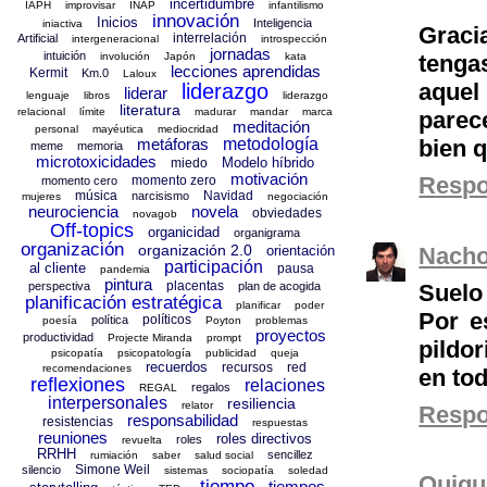
incertidumbre
IAPH
improvisar
INAP
infantilismo
innovación
Inicios
Inteligencia
iniactiva
Graci
interrelación
Artificial
intergeneracional
introspección
jornadas
intuición
tenga
involución
Japón
kata
lecciones aprendidas
Kermit
Km.0
Laloux
aquel
liderazgo
liderar
lenguaje
libros
liderazgo
literatura
relacional
límite
madurar
mandar
marca
parec
meditación
personal
mayéutica
mediocridad
bien 
metáforas
metodología
meme
memoria
microtoxicidades
Modelo híbrido
miedo
motivación
Resp
momento zero
momento cero
música
Navidad
narcisismo
mujeres
negociación
neurociencia
novela
obviedades
novagob
Off-topics
organicidad
organigrama
organización
organización 2.0
Nach
orientación
participación
al cliente
pausa
pandemia
pintura
placentas
Suelo
perspectiva
plan de acogida
planificación estratégica
planificar
poder
Por e
políticos
política
poesía
Poyton
problemas
proyectos
productividad
Projecte Miranda
prompt
pildo
psicopatía
psicopatología
publicidad
queja
recuerdos
recursos
red
recomendaciones
en tod
reflexiones
relaciones
regalos
REGAL
interpersonales
resiliencia
relator
Resp
responsabilidad
resistencias
respuestas
reuniones
roles directivos
roles
revuelta
RRHH
sencillez
rumiación
saber
salud social
Simone Weil
silencio
sistemas
sociopatía
soledad
Quiqu
tiempo
tiempos