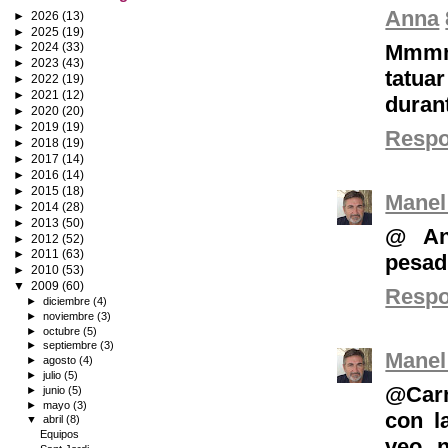
Anna
►
2026
(13)
►
2025
(19)
Mmmm!
►
2024
(33)
►
2023
(43)
tatua
►
2022
(19)
►
2021
(12)
durant
►
2020
(20)
►
2019
(19)
Resp
►
2018
(19)
►
2017
(14)
►
2016
(14)
►
2015
(18)
Manel
►
2014
(28)
►
2013
(50)
@ An
►
2012
(52)
►
2011
(63)
pesadi
►
2010
(53)
▼
2009
(60)
Resp
►
diciembre
(4)
►
noviembre
(3)
►
octubre
(5)
►
septiembre
(3)
Manel
►
agosto
(4)
►
julio
(5)
@Carm
►
junio
(5)
►
mayo
(3)
con l
▼
abril
(8)
Equipos
veo n