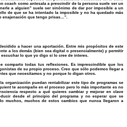
n coach como antesala a prescindir de la persona suele ser un
onerle a alguien” suele ser sinónimo de dar por imposible a un
uello de que se ha intentado la imposible y no ha quedado más
de enajenación que tengo prisas…”.
ecidido a hacer una aportación. Entre mis propósitos de este
te a los demás (bien sea digital o presencialmente) y permitir
scuchar lo que yo digo si lo cree de interes.
e comparto todas tus reflexiones. Es imprescindible que los
agonistas de su propio proceso. Creo que sólo podemos llegar a
tes que necesitamos y no porque lo digan otros.
la organización puedan rentabilizar este tipo de programas se
lguient te acompañe en el proceso pero lo más importante es no
nsciencia respecto a qué quieres cambiar y mejorar en clave
oducir desde el principio del programa y no esperar que se
ando muchos, muchos de estos cambios que nunca llegaron a