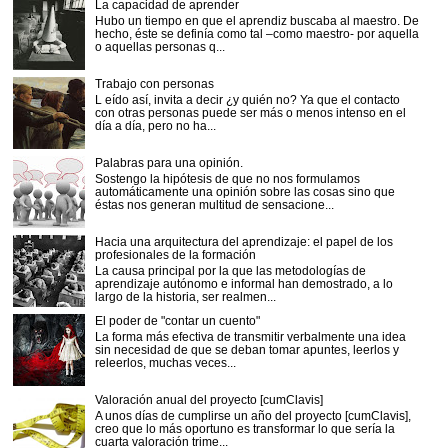
La capacidad de aprender
Hubo un tiempo en que el aprendiz buscaba al maestro. De
hecho, éste se definía como tal –como maestro- por aquella
o aquellas personas q...
Trabajo con personas
L eído así, invita a decir ¿y quién no? Ya que el contacto
con otras personas puede ser más o menos intenso en el
día a día, pero no ha...
Palabras para una opinión.
Sostengo la hipótesis de que no nos formulamos
automáticamente una opinión sobre las cosas sino que
éstas nos generan multitud de sensacione...
Hacia una arquitectura del aprendizaje: el papel de los
profesionales de la formación
La causa principal por la que las metodologías de
aprendizaje autónomo e informal han demostrado, a lo
largo de la historia, ser realmen...
El poder de "contar un cuento"
La forma más efectiva de transmitir verbalmente una idea
sin necesidad de que se deban tomar apuntes, leerlos y
releerlos, muchas veces...
Valoración anual del proyecto [cumClavis]
A unos días de cumplirse un año del proyecto [cumClavis],
creo que lo más oportuno es transformar lo que sería la
cuarta valoración trime...