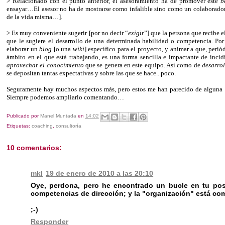
> Relacionado con el punto anterior, el asesoramiento ha de promover este
b
ensayar…El asesor no ha de mostrarse como infalible sino como un colaborador
de la vida misma…].
> Es muy conveniente sugerir [por no decir “
exigir
”] que la persona que recibe e
que le sugiere el desarrollo de una determinada habilidad o competencia. Por
elaborar un
blog
[o una
wiki
] específico para el proyecto, y animar a que, peri
ámbito en el que está trabajando, es una forma sencilla e impactante de inci
aprovechar el conocimiento
que se genera en este equipo. Así como de
desarrol
se depositan tantas expectativas y sobre las que se hace...poco.
Seguramente hay muchos aspectos más, pero estos me han parecido de alguna man
Siempre podemos ampliarlo comentando…
Publicado por
Manel Muntada
en
14:02
Etiquetas:
coaching
,
consultoría
10 comentarios:
mkl
19 de enero de 2010 a las 20:10
Oye, perdona, pero he encontrado un bucle en tu post.
competencias de dirección; y la "organización" está co
;-)
Responder