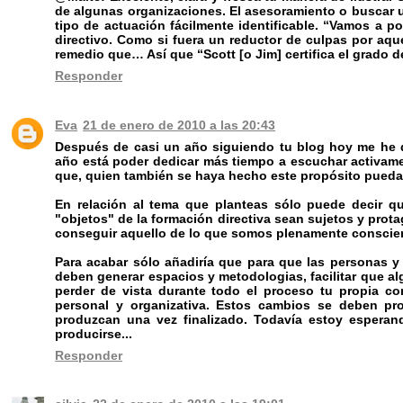
de algunas organizaciones. El asesoramiento o buscar u
tipo de actuación fácilmente identificable. “Vamos a p
directivo. Como si fuera un reductor de culpas por aq
remedio que… Así que “Scott [o Jim] certifica el grado 
Responder
Eva
21 de enero de 2010 a las 20:43
Después de casi un año siguiendo tu blog hoy me he d
año está poder dedicar más tiempo a escuchar activamen
que, quien también se haya hecho este propósito pueda e
En relación al tema que planteas sólo puede decir qu
"objetos" de la formación directiva sean sujetos y prot
conseguir aquello de lo que somos plenamente conscien
Para acabar sólo añadiría que para que las personas y 
deben generar espacios y metodologias, facilitar que a
perder de vista durante todo el proceso tu propia co
personal y organizativa. Estos cambios se deben pr
produzcan una vez finalizado. Todavía estoy esper
producirse...
Responder