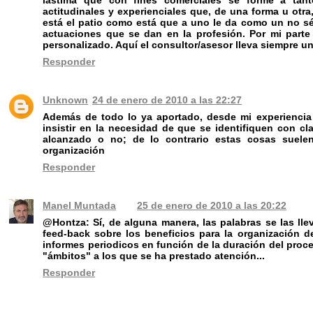
lástima que con fines comerciales se forme a tan
actitudinales y experienciales que, de una forma u otra
está el patio como está que a uno le da como un no s
actuaciones que se dan en la profesión. Por mi parte
personalizado. Aquí el consultor/asesor lleva siempre un 
Responder
Unknown
24 de enero de 2010 a las 22:27
Además de todo lo ya aportado, desde mi experiencia
insistir en la necesidad de que se identifiquen con cl
alcanzado o no; de lo contrario estas cosas suele
organización
Responder
Manel Muntada
25 de enero de 2010 a las 20:22
@Hontza: Sí, de alguna manera, las palabras se las lle
feed-back sobre los beneficios para la organización del
informes periodicos en función de la duración del proce
"ámbitos" a los que se ha prestado atención...
Responder