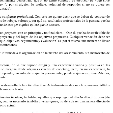
cientemente demostrado que
si no existe voluntad de escuchar de nada sirve
ar
[o por si alguien lo prefiere, voluntad de responder si no se quiere ser
untado].
e confianza profesional
. Con esto no quiero decir que se deban de conocer de
 de trabajo, valores y, por qué no, resultados profesionales de la persona que ha
ha de escoger a quien quiere que le asesore
.
o un
proyecto
, con un principio y un final claro… Que sí, que ha de ser flexible de
proyecto y del logro de los objetivos propuestos. Cualquier variación debe ser
que, objetivos, seguimiento y evaluación] es, por si mismo, una manera de llevar
sus funciones.
e informada a la organización de la marcha del asesoramiento, sin menoscabo de
sesora, de lo que supone dirigir y una experiencia válida y positiva en las
e se pregona desde algunas escuelas de
coaching
, pero, en mi experiencia, la
e depender, tan sólo, de lo que la persona sabe, puede o quiere expresar. Además,
ente:
 se desarrolla la función directiva. Actualmente se dan muchos procesos fallidos
la una con la otra.
erentes técnicas, incluidas aquellas que supongan el diseño directo [
rascar
] de
n, pero es necesario también
arremangarse
; no deja de ser una manera directa de
orno actual.