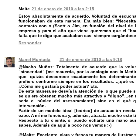
Maite
21 de enero de 2010 a las 2:15
Estoy absolutamente de acuerdo. Voluntad de escucha
funcionaban de esta manera. Era más bien: “Necesita
contacto con x (Scott o Jim, en función del nivel de 
empresa y para el año que viene queremos que el “ba
falta que te diga que acababan casi siempre cargándose 
Responder
Manel Muntada
21 de enero de 2010 a las 9:18
@Nacho Muñoz: Totalmente de acuerdo que la volunt
“sinceridad” [me recuerda, por la analogía con la Med
que, quizás desconoce exactamente los determinant
prefiero centrarme siempre en los resultados…¿qué es
¿Cómo me gustaría poder actuar? Etc.
De esta manera se desvía la atención de lo que puede s
se quiere obtener, mucho más atractivo y “digno”…en r
sería el núcleo del asesoramiento] sino en el qué 
intervención.
Partir de un modelo ideal [teórico] de actuación revela
cabo. A mí me funciona y, además, abarata mucho este ti
Respecto a tu cliente, si puedo echarte una mano au
sabes. Además de aquí a poco nos vemos :-)
@Maite: Excelente, clara y fresca tu manera de ilustra