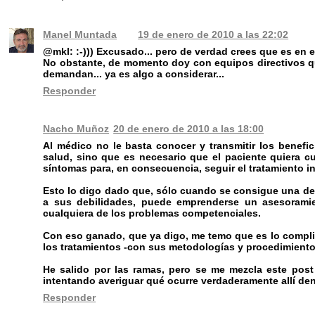
Manel Muntada
19 de enero de 2010 a las 22:02
@mkl: :-))) Excusado... pero de verdad crees que es en e
No obstante, de momento doy con equipos directivos q
demandan... ya es algo a considerar...
Responder
Nacho Muñoz
20 de enero de 2010 a las 18:00
Al médico no le basta conocer y transmitir los benef
salud, sino que es necesario que el paciente quiera c
síntomas para, en consecuencia, seguir el tratamiento i
Esto lo digo dado que, sólo cuando se consigue una decl
a sus debilidades, puede emprenderse un asesoramie
cualquiera de los problemas competenciales.
Con eso ganado, que ya digo, me temo que es lo complic
los tratamientos -con sus metodologías y procedimient
He salido por las ramas, pero se me mezcla este post
intentando averiguar qué ocurre verdaderamente allí den
Responder