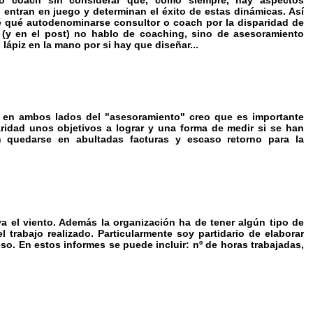
to coach sin considerar que, como siempre, hay aspectos
, entran en juego y determinan el éxito de estas dinámicas. Así
é qué autodenominarse consultor o coach por la disparidad de
 (y en el post) no hablo de coaching, sino de asesoramiento
lápiz en la mano por si hay que diseñar...
 en ambos lados del "asesoramiento" creo que es importante
aridad unos objetivos a lograr y una forma de medir si se han
n quedarse en abultadas facturas y escaso retorno para la
va el viento. Además la organización ha de tener algún tipo de
 trabajo realizado. Particularmente soy partidario de elaborar
so. En estos informes se puede incluir: nº de horas trabajadas,