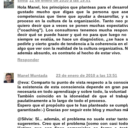
silvia
22 de enero de 2010 a las 19:01
Hola Manel, los principios que planteas para el desarro
gustado mucho que digas que la persona que aseso
competencias que tiene que ayudar a desarrollar, y s
proceso en la cultura de la organización. Tanto neo p
quiero decir que a veces se ponen muchas expectativ
("coaching"). Los consultores tenemos mucha respon
decir qué se puede hacer y qué no para que luego no
siempre se evalúa, se hace un diagnóstico, ¿se hace s
pedirle y cierto grado de tendencia a la coherencia en e
algo que ver con la realidad de la cultura organizativa.
además absurdo, es contrario al hecho de estar vivo.
Responder
Manel Muntada
23 de enero de 2010 a las 13:51
@eva: Comparto tu punto de vista respecto a la consci
la existencia de esta consciencia depende en gran parte
necesaria en todo aprendizaje y sobre todo, la voluntad 
También coincido en la idoneidad de que el trabaj
paulatinamente a lo largo de todo el proceso.
Espero que el propósito que te has planteado se cumpla
garantizado:-) Gracias por seguir este blog y muchas má
@Silvia: Sí... además, el problema no suele estar tanto
sugerentes. Creo que el problema [como con casi todo]