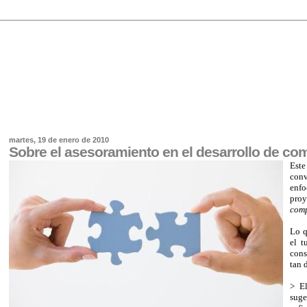
martes, 19 de enero de 2010
Sobre el asesoramiento en el desarrollo de co
Est
conv
enfo
proy
comp
Lo q
el t
cons
tan 
> El
sug