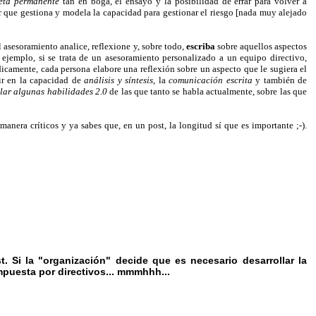
eta permanente
tan en boga, el ensayo y la posibilidad de errar para volver a
 que gestiona y modela la capacidad para gestionar el riesgo [nada muy alejado
l asesoramiento analice, reflexione y, sobre todo,
escriba
sobre aquellos aspectos
 ejemplo, si se trata de un asesoramiento personalizado a un equipo directivo,
ódicamente, cada persona elabore una reflexión sobre un aspecto que le sugiera el
dir en la capacidad de
análisis y síntesis
, la
comunicación escrita
y también de
lar algunas habilidades 2.0
de las que tanto se habla actualmente, sobre las que
era críticos y ya sabes que, en un post, la longitud sí que es importante ;-).
 Si la "organización" decide que es necesario desarrollar la
mpuesta por directivos... mmmhhh...