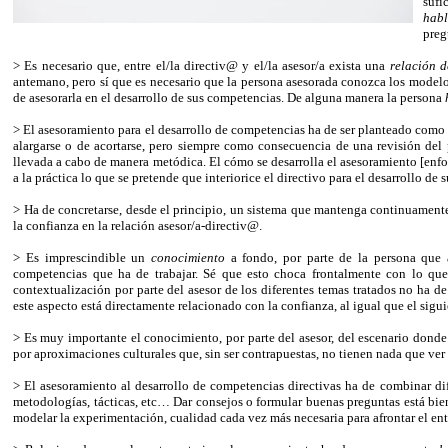
sufi
habl
preg
> Es necesario que, entre el/la directiv@ y el/la asesor/a exista una
relación d
antemano, pero sí que es necesario que la persona asesorada conozca los modelos
de asesorarla en el desarrollo de sus competencias. De alguna manera la persona
> El asesoramiento para el desarrollo de competencias ha de ser planteado com
alargarse o de acortarse, pero siempre como consecuencia de una revisión del 
llevada a cabo de manera metódica. El cómo se desarrolla el asesoramiento [enfo
a la práctica lo que se pretende que interiorice el directivo para el desarrollo de 
> Ha de concretarse, desde el principio, un sistema que mantenga continuament
la confianza en la relación asesor/a-directiv@.
> Es imprescindible un
conocimiento
a fondo, por parte de la persona que a
competencias que ha de trabajar. Sé que esto choca frontalmente con lo qu
contextualización por parte del asesor de los diferentes temas tratados no ha d
este aspecto está directamente relacionado con la confianza, al igual que el sigui
> Es muy importante el conocimiento, por parte del asesor, del escenario donde
por aproximaciones culturales que, sin ser contrapuestas, no tienen nada que ver 
> El asesoramiento al desarrollo de competencias directivas ha de combinar dif
metodologías, tácticas, etc… Dar consejos o formular buenas preguntas está bie
modelar la experimentación, cualidad cada vez más necesaria para afrontar el ent