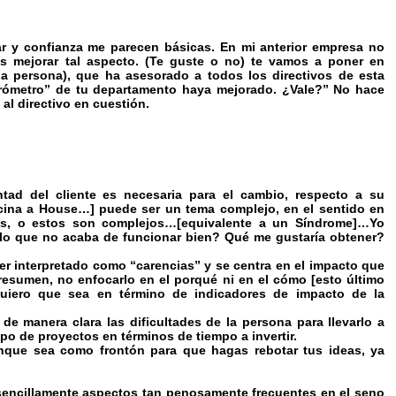
r y confianza me parecen básicas. En mi anterior empresa no
s mejorar tal aspecto. (Te guste o no) te vamos a poner en
la persona), que ha asesorado a todos los directivos de esta
rómetro” de tu departamento haya mejorado. ¿Vale?” No hace
al directivo en cuestión.
ad del cliente es necesaria para el cambio, respecto a su
icina a House…] puede ser un tema complejo, en el sentido en
es, o estos son complejos…[equivalente a un Síndrome]…Yo
 lo que no acaba de funcionar bien? Qué me gustaría obtener?
er interpretado como “carencias” y se centra en el impacto que
esumen, no enfocarlo en el porqué ni en el cómo [esto último
quiero que sea en término de indicadores de impacto de la
 de manera clara las dificultades de la persona para llevarlo a
po de proyectos en términos de tiempo a invertir.
nque sea como frontón para que hagas rebotar tus ideas, ya
r sencillamente aspectos tan penosamente frecuentes en el seno