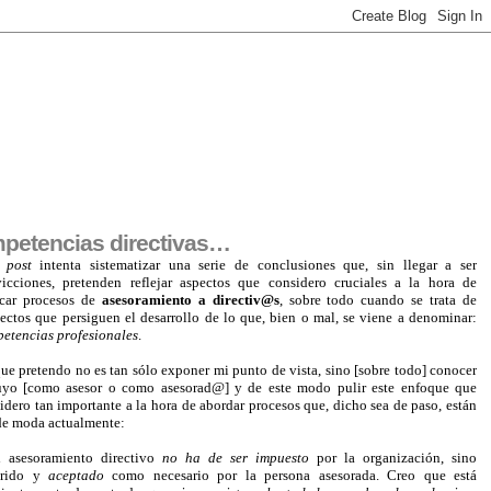
mpetencias directivas…
e
post
intenta sistematizar una serie de conclusiones que, sin llegar a ser
icciones, pretenden reflejar aspectos que considero cruciales a la hora de
car procesos de
asesoramiento a directiv@s
, sobre todo cuando se trata de
ectos que persiguen el desarrollo de lo que, bien o mal, se viene a denominar:
etencias profesionales
.
ue pretendo no es tan sólo exponer mi punto de vista, sino [sobre todo] conocer
uyo [como asesor o como asesorad@] y de este modo pulir este enfoque que
idero tan importante a la hora de abordar procesos que, dicho sea de paso, están
de moda actualmente:
 asesoramiento directivo
no ha de ser impuesto
por la organización, sino
erido y
aceptado
como necesario por la persona asesorada. Creo que está