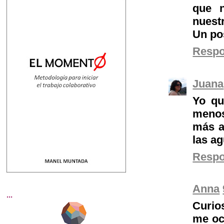
que n
nuestr
Un pos
Resp
Juana
Yo qu
menos
más a
las ag
Resp
Anna
...
Curio
me ocu