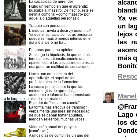
alcan
La capacidad de aprender
Hubo un tiempo en que el aprendiz
blandi
buscaba al maestro. De hecho, éste se
definía como tal –como maestro- por
Ya ve
aquella o aquellas personas q...
un lag
Trabajo con personas
L eído así, invita a decir ¿y quién no?
lejos 
Ya que el contacto con otras personas
puede ser más o menos intenso en el
las n
día a día, pero no ha...
asomó
Palabras para una opinión.
Sostengo la hipótesis de que no nos
más q
formulamos automáticamente una
opinión sobre las cosas sino que éstas
Bonito
nos generan multitud de sensacione...
Hacia una arquitectura del
Resp
aprendizaje: el papel de los
profesionales de la formación
La causa principal por la que las
metodologías de aprendizaje
Manel
autónomo e informal han demostrado,
a lo largo de la historia, ser realmen...
El poder de "contar un cuento"
@Fran
La forma más efectiva de transmitir
verbalmente una idea sin necesidad
Lago 
de que se deban tomar apuntes,
leerlos y releerlos, muchas veces...
los d
Valoración anual del proyecto
Donde
[cumClavis]
A unos días de cumplirse un año del