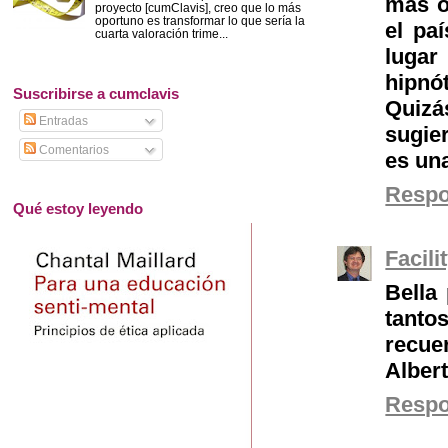
más o
proyecto [cumClavis], creo que lo más
oportuno es transformar lo que sería la
el pa
cuarta valoración trime...
luga
hipnó
Suscribirse a cumclavis
Quizás
Entradas
sugier
Comentarios
es un
Resp
Qué estoy leyendo
Facil
Bella
tanto
recuer
Alber
Resp