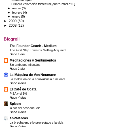
Primera valoración trimestral [enero-marzo’10]
►
marzo
(3)
►
febrero
(4)
►
enero
(5)
►
2009
(60)
►
2008
(12)
Blogroll
The Founder Coach - Medium
The First Step Towards Getting Acquired
Hace 1 día
Meditaciones y Sentimientos
Sin ambages ni peajes
Hace 1 día
La Máquina de Von Neumann
La maldición de la equivalencia funcional
Hace 4 días
El Café de Ocata
PISA y el 5%
Hace 4 días
Spleen
la flor del desconsuelo
Hace 4 días
enPalabras
La brecha entre lo proyectado y la vida
Hace 4 días