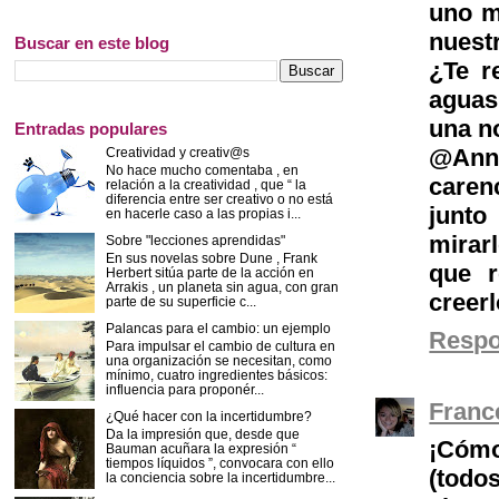
uno m
nues
Buscar en este blog
¿Te r
aguas
una n
Entradas populares
@Ann
Creatividad y creativ@s
No hace mucho comentaba , en
caren
relación a la creatividad , que “ la
diferencia entre ser creativo o no está
junto
en hacerle caso a las propias i...
mirar
Sobre "lecciones aprendidas"
En sus novelas sobre Dune , Frank
que r
Herbert sitúa parte de la acción en
Arrakis , un planeta sin agua, con gran
creer
parte de su superficie c...
Palancas para el cambio: un ejemplo
Resp
Para impulsar el cambio de cultura en
una organización se necesitan, como
mínimo, cuatro ingredientes básicos:
influencia para proponér...
Franc
¿Qué hacer con la incertidumbre?
Da la impresión que, desde que
¡Cómo
Bauman acuñara la expresión “
tiempos líquidos ”, convocara con ello
(todo
la conciencia sobre la incertidumbre...