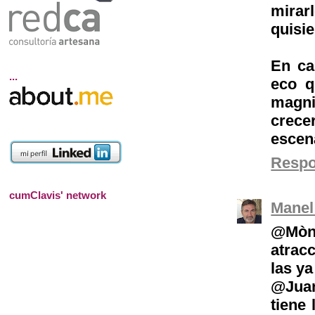
mirarl
quisie
En ca
...
eco q
magni
crece
escena
Resp
cumClavis' network
Manel
@Mòni
atrac
las y
@Juan
tiene 