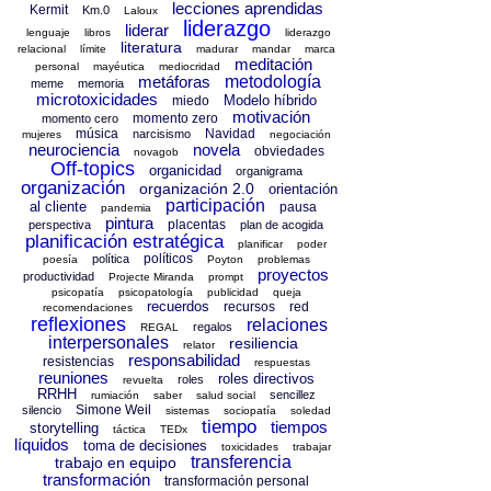
lecciones aprendidas
Kermit
Km.0
Laloux
liderazgo
liderar
lenguaje
libros
liderazgo
literatura
relacional
límite
madurar
mandar
marca
meditación
personal
mayéutica
mediocridad
metáforas
metodología
meme
memoria
microtoxicidades
Modelo híbrido
miedo
motivación
momento zero
momento cero
música
Navidad
narcisismo
mujeres
negociación
neurociencia
novela
obviedades
novagob
Off-topics
organicidad
organigrama
organización
organización 2.0
orientación
participación
al cliente
pausa
pandemia
pintura
placentas
perspectiva
plan de acogida
planificación estratégica
planificar
poder
políticos
política
poesía
Poyton
problemas
proyectos
productividad
Projecte Miranda
prompt
psicopatía
psicopatología
publicidad
queja
recuerdos
recursos
red
recomendaciones
reflexiones
relaciones
regalos
REGAL
interpersonales
resiliencia
relator
responsabilidad
resistencias
respuestas
reuniones
roles directivos
roles
revuelta
RRHH
sencillez
rumiación
saber
salud social
Simone Weil
silencio
sistemas
sociopatía
soledad
tiempo
tiempos
storytelling
táctica
TEDx
líquidos
toma de decisiones
toxicidades
trabajar
transferencia
trabajo en equipo
transformación
transformación personal