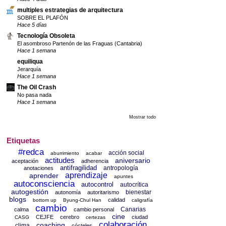
multiples estrategias de arquitectura
SOBRE EL PLAFÓN
Hace 5 días
Tecnología Obsoleta
El asombroso Partenón de las Fraguas (Cantabria)
Hace 1 semana
equiliqua
Jerarquía
Hace 1 semana
The Oil Crash
No pasa nada
Hace 1 semana
Mostrar todo
Etiquetas
#redca
acción social
aburrimiento
acabar
actitudes
aniversario
aceptación
adherencia
antifragilidad
antropología
anotaciones
aprendizaje
aprender
apuntes
autoconsciencia
autocontrol
autocrítica
autogestión
bienestar
autonomía
autoritarismo
blogs
calidad
bottom up
Byung-Chul Han
caligrafía
cambio
Canarias
calma
cambio personal
cine
CEJFE
cerebro
ciudad
CASG
certezas
colaboración
coaching
clima
cócteles