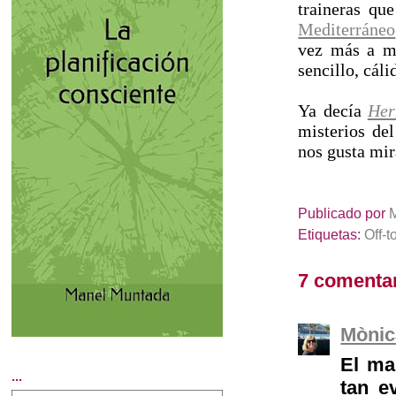
traineras qu
Mediterráneo
vez más a me
sencillo, cáli
Ya decía
Her
misterios de
nos gusta mir
Publicado por
Etiquetas:
Off-t
7 comentar
Mònic
El mar
...
tan e