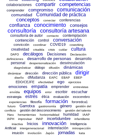
competencias
compartir
colaboraciones
comunicación
compromiso
comprender
Comunidad de práctica
comunidad
conceptos
conferencias
conectar
conocimiento
confianza
consejos
consultoría
consultoría artesana
consultoría de autor
contemplación
contacto
conversación
contención
control
COVID19
convicción
coordinar
coworking
cultura
creatividad
crisalida
crisis
cuidar
decálogos
Decisiones
DAFO
Declaración
desarrollo de personas
desarrollo
definiciones
personal
desvinculación
despersonalización
dinámicas
diálogo
diagnósticar
difusión
dirigir
dirección pública
dirección
dinámizar
dMudanza
diseño
EAPC
EBAP
EBEP
ego
EDO/CEJFE
efectividad
ejercicios
empatía
emociones
emprender
entrevistas
equipos
escuchar
escribir
envídia
error
estrés
ética
estrategia
evaluación
exocerebro
formación
filosofía
fororedca1
experiencias
Garrotxa
género
futuro
gastronomía
gestión del
gestión del desconocimiento
conflicto
gestión del talento
humildad
Haru
herramientas
horizontalidad
IAAP
incertidumbre
IAPH
improvisar
INAP
infantilismo
innovación
Inicios
Inteligencia
iniactiva
interrelación
Artificial
intergeneracional
introspección
jornadas
intuición
involución
Japón
kata