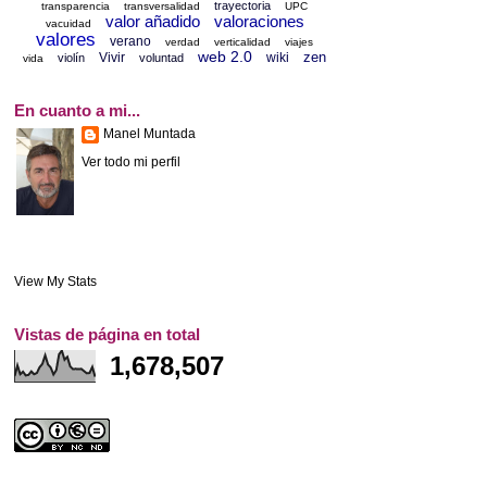
trayectoria
transparencia
transversalidad
UPC
valor añadido
valoraciones
vacuidad
valores
verano
verdad
verticalidad
viajes
web 2.0
zen
Vivir
wiki
violín
voluntad
vida
En cuanto a mi...
Manel Muntada
Ver todo mi perfil
View My Stats
Vistas de página en total
1,678,507