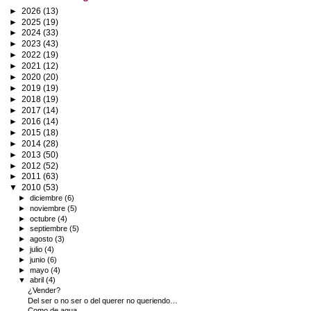
►
2026
(13)
►
2025
(19)
►
2024
(33)
►
2023
(43)
►
2022
(19)
►
2021
(12)
►
2020
(20)
►
2019
(19)
►
2018
(19)
►
2017
(14)
►
2016
(14)
►
2015
(18)
►
2014
(28)
►
2013
(50)
►
2012
(52)
►
2011
(63)
▼
2010
(53)
►
diciembre
(6)
►
noviembre
(5)
►
octubre
(4)
►
septiembre
(5)
►
agosto
(3)
►
julio
(4)
►
junio
(6)
►
mayo
(4)
▼
abril
(4)
¿Vender?
Del ser o no ser o del querer no queriendo…
Como de agua