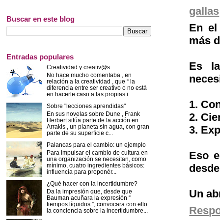
gallas
Buscar en este blog
En el
más d
Entradas populares
Es l
Creatividad y creativ@s
No hace mucho comentaba , en
neces
relación a la creatividad , que “ la
diferencia entre ser creativo o no está
en hacerle caso a las propias i...
1. Co
Sobre "lecciones aprendidas"
En sus novelas sobre Dune , Frank
2. Cie
Herbert sitúa parte de la acción en
Arrakis , un planeta sin agua, con gran
3. Exp
parte de su superficie c...
Palancas para el cambio: un ejemplo
Para impulsar el cambio de cultura en
Eso e
una organización se necesitan, como
mínimo, cuatro ingredientes básicos:
desde 
influencia para proponér...
¿Qué hacer con la incertidumbre?
Un ab
Da la impresión que, desde que
Bauman acuñara la expresión “
tiempos líquidos ”, convocara con ello
Resp
la conciencia sobre la incertidumbre...