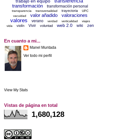
transferencia
trabajo en equipo
transformación
transformación personal
trayectoria
transparencia
transversalidad
UPC
valor añadido
valoraciones
vacuidad
valores
verano
verdad
verticalidad
viajes
web 2.0
zen
Vivir
wiki
violín
voluntad
vida
En cuanto a mi...
Manel Muntada
Ver todo mi perfil
View My Stats
Vistas de página en total
1,680,128