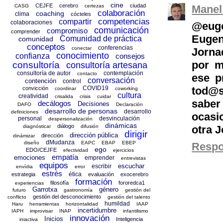
cine
CEJFE
cerebro
ciudad
CASG
certezas
Manel
colaboración
coaching
clima
cócteles
competencias
compartir
colaboraciones
@euge
comunicación
compromiso
comprender
Eugen
Comunidad de práctica
comunidad
conceptos
conferencias
conectar
Jorna
conocimiento
confianza
consejos
por m
consultoría
consultoría artesana
consultoría de autor
contemplación
contacto
ese p
conversación
contención
control
COVID19
tod@s
convicción
coordinar
coworking
cultura
creatividad
crisalida
crisis
cuidar
saber
decálogos
Decisiones
DAFO
Declaración
desarrollo de personas
desarrollo
definiciones
ocasi
personal
desvinculación
despersonalización
dinámicas
diálogo
diagnósticar
difusión
otra J
dirigir
dirección pública
dirección
dinámizar
dMudanza
diseño
EAPC
EBAP
EBEP
Resp
ego
EDO/CEJFE
efectividad
ejercicios
empatía
emociones
emprender
entrevistas
equipos
escuchar
escribir
envídia
error
estrés
ética
estrategia
evaluación
exocerebro
formación
filosofía
fororedca1
experiencias
Garrotxa
género
futuro
gastronomía
gestión del
gestión del desconocimiento
conflicto
gestión del talento
humildad
Haru
herramientas
horizontalidad
IAAP
incertidumbre
IAPH
improvisar
INAP
infantilismo
innovación
Inicios
Inteligencia
iniactiva