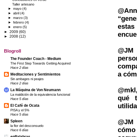
Taller artesano
@Ann
►
mayo
(4)
►
abril
(4)
“gene
►
marzo
(3)
►
febrero
(4)
esta
►
enero
(5)
►
2009
(60)
encue
►
2008
(12)
@JM R
Blogroll
perso
The Founder Coach - Medium
The First Step Towards Getting Acquired
compa
Hace 2 días
a cómo
Meditaciones y Sentimientos
Sin ambages ni peajes
Hace 2 días
@mkl,
La Máquina de Von Neumann
La maldición de la equivalencia funcional
qué t
Hace 5 días
utili
El Café de Ocata
PISA y el 5%
Hace 5 días
@JM B
Spleen
la flor del desconsuelo
cómo 
Hace 6 días
enPalabras