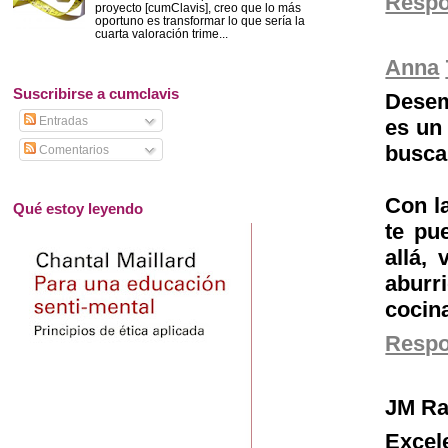
Resp
proyecto [cumClavis], creo que lo más
oportuno es transformar lo que sería la
cuarta valoración trime...
Anna
Suscribirse a cumclavis
Desem
Entradas
es un 
buscan
Comentarios
Con l
Qué estoy leyendo
te pu
allá,
abur
cocina
Resp
JM Ra
Excel