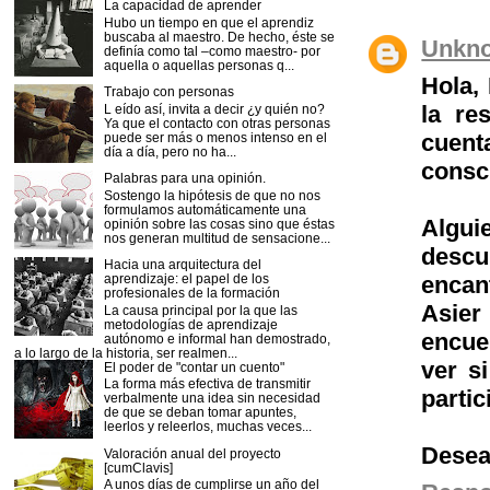
La capacidad de aprender
Hubo un tiempo en que el aprendiz
buscaba al maestro. De hecho, éste se
Unkn
definía como tal –como maestro- por
aquella o aquellas personas q...
Hola,
Trabajo con personas
la re
L eído así, invita a decir ¿y quién no?
Ya que el contacto con otras personas
cuent
puede ser más o menos intenso en el
día a día, pero no ha...
consci
Palabras para una opinión.
Sostengo la hipótesis de que no nos
formulamos automáticamente una
Algui
opinión sobre las cosas sino que éstas
nos generan multitud de sensacione...
desc
Hacia una arquitectura del
aprendizaje: el papel de los
encan
profesionales de la formación
Asier
La causa principal por la que las
metodologías de aprendizaje
encuen
autónomo e informal han demostrado,
a lo largo de la historia, ser realmen...
ver s
El poder de "contar un cuento"
La forma más efectiva de transmitir
partic
verbalmente una idea sin necesidad
de que se deban tomar apuntes,
leerlos y releerlos, muchas veces...
Desea
Valoración anual del proyecto
[cumClavis]
A unos días de cumplirse un año del