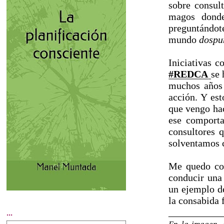
sobre consul
magos donde
preguntándo
mundo
dospu
Iniciativas 
#REDCA
se 
muchos años 
acción. Y est
que vengo hac
ese comporta
consultores 
solventamos 
Me quedo co
conducir una
un ejemplo d
la consabida 
___________
...