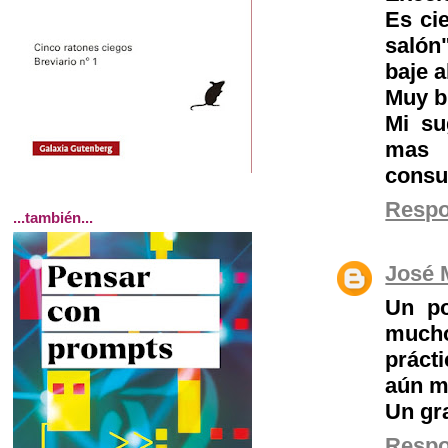
Es ci
salón
baje a
Muy b
Mi su
mas 
consu
Resp
...también...
José 
Un po
mucho
práct
aún m
Un gr
Resp