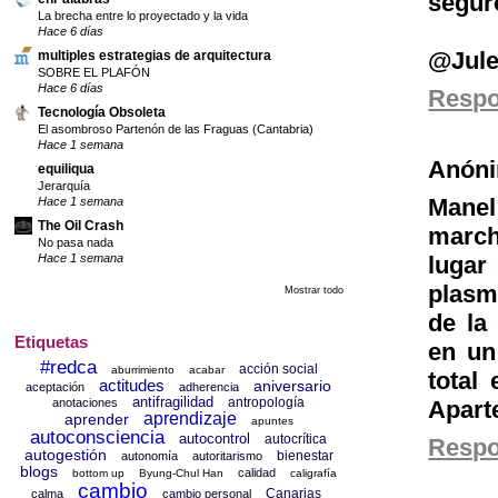
segu
La brecha entre lo proyectado y la vida
Hace 6 días
@Julen
multiples estrategias de arquitectura
SOBRE EL PLAFÓN
Hace 6 días
Resp
Tecnología Obsoleta
El asombroso Partenón de las Fraguas (Cantabria)
Hace 1 semana
Anón
equiliqua
Jerarquía
Manel
Hace 1 semana
The Oil Crash
march
No pasa nada
Hace 1 semana
lugar 
plasm
Mostrar todo
de la
Etiquetas
en un
#redca
acción social
aburrimiento
acabar
total
actitudes
aniversario
aceptación
adherencia
antifragilidad
antropología
anotaciones
Aparte
aprendizaje
aprender
apuntes
autoconsciencia
autocontrol
autocrítica
Resp
autogestión
bienestar
autonomía
autoritarismo
blogs
calidad
bottom up
Byung-Chul Han
caligrafía
cambio
Canarias
calma
cambio personal