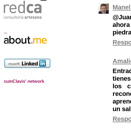
Manel
@Juan
ahora 
piedra
...
Resp
Amali
Entra
tienes
cumClavis' network
los 
reco
apren
un sa
Resp