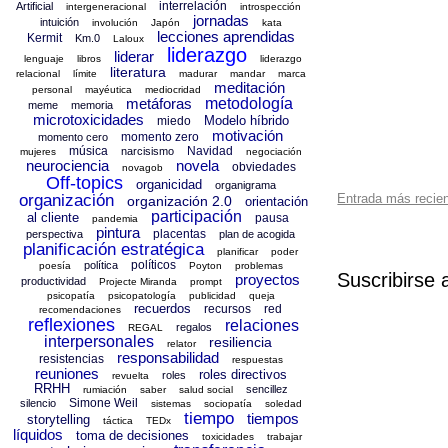
interrelación
Artificial
intergeneracional
introspección
jornadas
intuición
involución
Japón
kata
lecciones aprendidas
Kermit
Km.0
Laloux
liderazgo
liderar
lenguaje
libros
liderazgo
literatura
relacional
límite
madurar
mandar
marca
meditación
personal
mayéutica
mediocridad
metáforas
metodología
meme
memoria
microtoxicidades
Modelo híbrido
miedo
motivación
momento zero
momento cero
música
Navidad
narcisismo
mujeres
negociación
neurociencia
novela
obviedades
novagob
Off-topics
organicidad
organigrama
Entrada más recie
organización
organización 2.0
orientación
participación
al cliente
pausa
pandemia
pintura
placentas
perspectiva
plan de acogida
planificación estratégica
planificar
poder
políticos
política
poesía
Poyton
problemas
Suscribirse 
proyectos
productividad
Projecte Miranda
prompt
psicopatía
psicopatología
publicidad
queja
recuerdos
recursos
red
recomendaciones
reflexiones
relaciones
regalos
REGAL
interpersonales
resiliencia
relator
responsabilidad
resistencias
respuestas
reuniones
roles directivos
roles
revuelta
RRHH
sencillez
rumiación
saber
salud social
Simone Weil
silencio
sistemas
sociopatía
soledad
tiempo
tiempos
storytelling
táctica
TEDx
líquidos
toma de decisiones
toxicidades
trabajar