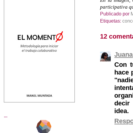
En la imagen, 
participativa q
Publicado por
Etiquetas:
conc
12 coment
Juana
Con t
hace 
"nadi
inten
organ
decir
idea.
...
Resp