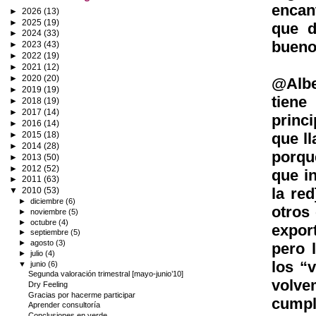
encant
►
2026
(13)
►
2025
(19)
que d
►
2024
(33)
bueno
►
2023
(43)
►
2022
(19)
►
2021
(12)
►
2020
(20)
@Albe
►
2019
(19)
tiene
►
2018
(19)
►
2017
(14)
princ
►
2016
(14)
►
2015
(18)
que l
►
2014
(28)
porqu
►
2013
(50)
►
2012
(52)
que i
►
2011
(63)
la re
▼
2010
(53)
►
diciembre
(6)
otros
►
noviembre
(5)
►
octubre
(4)
expor
►
septiembre
(5)
►
agosto
(3)
pero 
►
julio
(4)
los “
▼
junio
(6)
Segunda valoración trimestral [mayo-junio’10]
volve
Dry Feeling
Gracias por hacerme participar
cumpl
Aprender consultoría
Conclusiones en verde