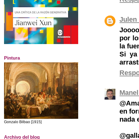
Julen
Joooo
por lo
la fu
Si ya
Pintura
arrast
Resp
Manel
@Amal
en for
nada 
Gonzalo Bilbao [1915]
@gall
Archivo del blog