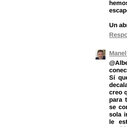
hemos
escap
Un ab
Resp
Manel
@Albe
conec
Sí qu
decal
creo q
para 
se co
sola 
le es