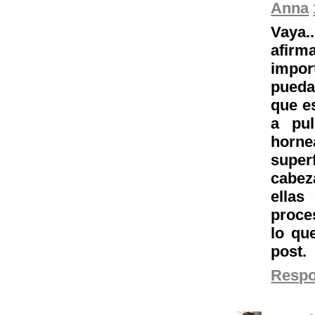
Anna
Vaya.
afirm
impor
pueda 
que e
a pul
horn
super
cabez
ellas
proce
lo qu
post.
Resp