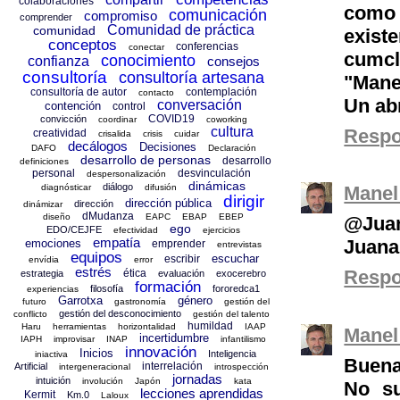
colaboraciones
como 
comunicación
compromiso
comprender
Comunidad de práctica
comunidad
exist
conceptos
conferencias
conectar
cumcl
conocimiento
confianza
consejos
consultoría
consultoría artesana
"Mane
consultoría de autor
contemplación
contacto
Un ab
conversación
contención
control
COVID19
convicción
coordinar
coworking
cultura
Resp
creatividad
crisalida
crisis
cuidar
decálogos
Decisiones
DAFO
Declaración
desarrollo de personas
desarrollo
definiciones
personal
desvinculación
despersonalización
dinámicas
diálogo
diagnósticar
difusión
Manel
dirigir
dirección pública
dirección
dinámizar
dMudanza
diseño
EAPC
EBAP
EBEP
@Juan
ego
EDO/CEJFE
efectividad
ejercicios
empatía
Juana
emociones
emprender
entrevistas
equipos
escuchar
escribir
envídia
error
estrés
Resp
ética
estrategia
evaluación
exocerebro
formación
filosofía
fororedca1
experiencias
Garrotxa
género
futuro
gastronomía
gestión del
gestión del desconocimiento
conflicto
gestión del talento
humildad
Haru
herramientas
horizontalidad
IAAP
Manel
incertidumbre
IAPH
improvisar
INAP
infantilismo
innovación
Inicios
Inteligencia
iniactiva
Buena
interrelación
Artificial
intergeneracional
introspección
jornadas
intuición
involución
Japón
kata
No su
lecciones aprendidas
Kermit
Km.0
Laloux