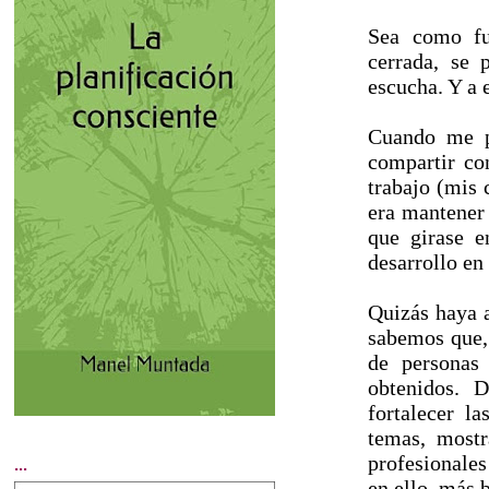
Sea como fu
cerrada, se 
escucha. Y a 
Cuando me p
compartir co
trabajo (mis 
era mantener 
que girase e
desarrollo en 
Quizás haya 
sabemos que, 
de personas
obtenidos. 
fortalecer l
temas, mostr
profesionales
...
en ello, más b