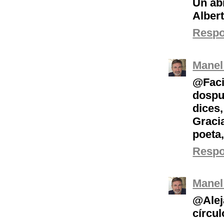
Un ab
Alber
Resp
Manel
@Fac
dospu
dices,
Graci
poeta
Resp
Manel
@Alej
círcul