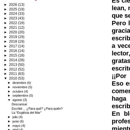
Es cie
►
2026
(13)
lean, 
►
2025
(19)
►
2024
(33)
que se
►
2023
(43)
Pero l
►
2022
(19)
►
2021
(12)
graci
►
2020
(20)
escrib
►
2019
(19)
►
2018
(19)
a vece
►
2017
(14)
►
2016
(14)
lecto
►
2015
(18)
grata
►
2014
(28)
►
2013
(50)
escrit
►
2012
(52)
►
2011
(63)
¡¡Por
▼
2010
(53)
Eso e
►
diciembre
(6)
►
noviembre
(5)
comen
►
octubre
(4)
►
septiembre
(5)
haga 
▼
agosto
(3)
Descansar
escrib
Escribir… ¿Para qué? ¿Para quién?
En bl
La “Església del Mar”
►
julio
(4)
profe
►
junio
(6)
►
mayo
(4)
mient
►
abril
(4)