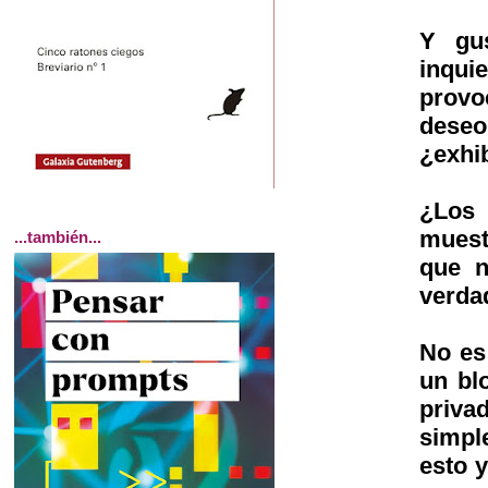
Y gus
inquie
provo
deseo
¿exhi
¿Los 
muest
...también...
que n
verdad
No es
un bl
priva
simpl
esto y