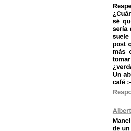
Respe
¿Cuán
sé qu
sería 
suele
post 
más o
toma
¿verd
Un ab
café :-
Resp
Alber
Manel
de un