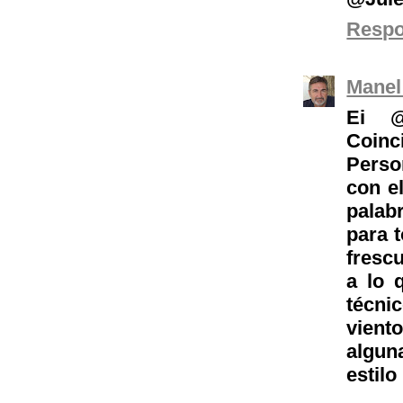
Resp
Manel
Ei @
Coin
Perso
con e
palab
para 
fresc
a lo 
técni
vient
algun
estilo