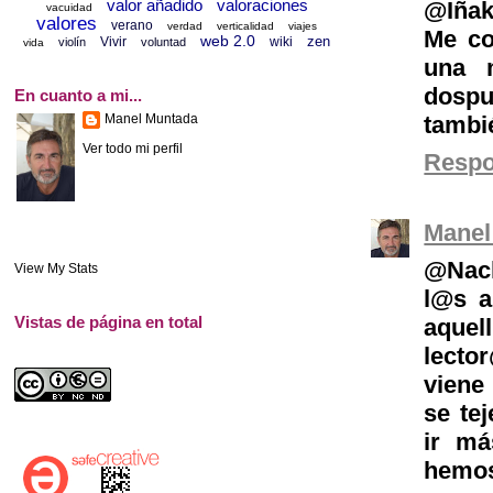
valor añadido
valoraciones
@Iñak
vacuidad
valores
verano
verdad
verticalidad
viajes
Me co
web 2.0
zen
Vivir
wiki
violín
voluntad
vida
una 
dospu
En cuanto a mi...
tambi
Manel Muntada
Ver todo mi perfil
Resp
Manel
@Nach
View My Stats
l@s a
Vistas de página en total
aquel
lecto
viene
se te
ir má
hemos