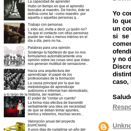
La capacidad de aprender
Hubo un tiempo en que el aprendiz
buscaba al maestro. De hecho, éste se
Yo co
definía como tal –como maestro- por
aquella o aquellas personas q...
lo qu
Trabajo con personas
un co
L eído así, invita a decir ¿y quién no?
Ya que el contacto con otras personas
si se
puede ser más o menos intenso en el
día a día, pero no ha...
come
Palabras para una opinión.
ofend
Sostengo la hipótesis de que no nos
formulamos automáticamente una
y no d
opinión sobre las cosas sino que éstas
nos generan multitud de sensacione...
Discr
Hacia una arquitectura del
disti
aprendizaje: el papel de los
profesionales de la formación
caso, 
La causa principal por la que las
metodologías de aprendizaje
autónomo e informal han demostrado,
a lo largo de la historia, ser realmen...
Salud
El poder de "contar un cuento"
La forma más efectiva de transmitir
Resp
verbalmente una idea sin necesidad
de que se deban tomar apuntes,
leerlos y releerlos, muchas veces...
Valoración anual del proyecto
Unkn
[cumClavis]
A unos días de cumplirse un año del