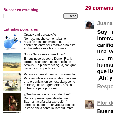
29 coment
Buscar en este blog
Juana
Entradas populares
Soy 
Creatividad y creativ@s
inter
No hace mucho comentaba , en
relación a la creatividad , que “ la
cariño
diferencia entre ser creativo o no está
en hacerle caso a las propias i...
una v
Sobre "lecciones aprendidas"
.....
En sus novelas sobre Dune , Frank
Herbert sitúa parte de la acción en
human
Arrakis , un planeta sin agua, con gran
parte de su superficie c...
que l
Palancas para el cambio: un ejemplo
¡Ah! y
Para impulsar el cambio de cultura en
una organización se necesitan, como
mínimo, cuatro ingredientes básicos:
Resp
influencia para proponér...
¿Qué hacer con la incertidumbre?
Da la impresión que, desde que
Flor 
Bauman acuñara la expresión “
tiempos líquidos ”, convocara con ello
la conciencia sobre la incertidumbre...
Buena