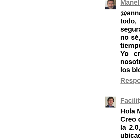
Manel
@anna
todo
segur
no sé
tiemp
Yo cr
nosot
los b
Resp
Facil
Hola 
Creo 
la 2.0
ubicad