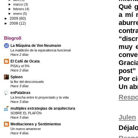
►
marzo
(3)
Qué g
►
febrero
(4)
a mí 
►
enero
(5)
►
2009
(60)
aburr
►
2008
(12)
cont
“disc
Blogroll
muy e
La Máquina de Von Neumann
La maldición de la equivalencia funcional
conve
Hace 2 días
Graci
El Café de Ocata
PISA y el 5%
post”
Hace 2 días
Spleen
Por ci
la flor del desconsuelo
Un ab
Hace 3 días
enPalabras
Resp
La brecha entre lo proyectado y la vida
Hace 3 días
multiples estrategias de arquitectura
SOBRE EL PLAFÓN
Julen
Hace 3 días
Meditaciones y Sentimientos
Déjalo 
Un nuevo amanecer
Hace 4 días