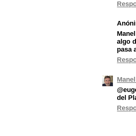
Resp
Anón
Manel
algo d
pasa 
Resp
Manel
@euge
del Pl
Resp