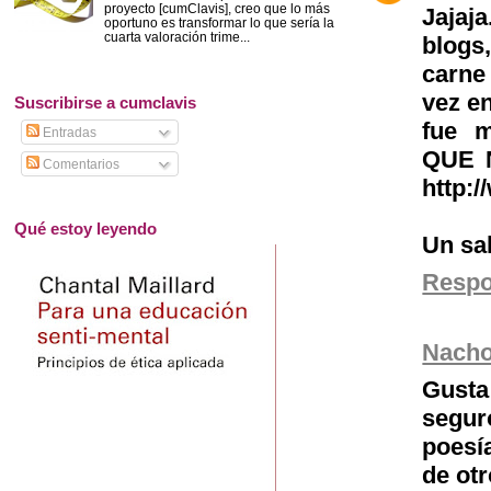
proyecto [cumClavis], creo que lo más
Jajaj
oportuno es transformar lo que sería la
cuarta valoración trime...
blogs
carne
vez en
Suscribirse a cumclavis
fue 
Entradas
QUE N
Comentarios
http:
Qué estoy leyendo
Un sa
Resp
Nach
Gusta 
segur
poesí
de otr