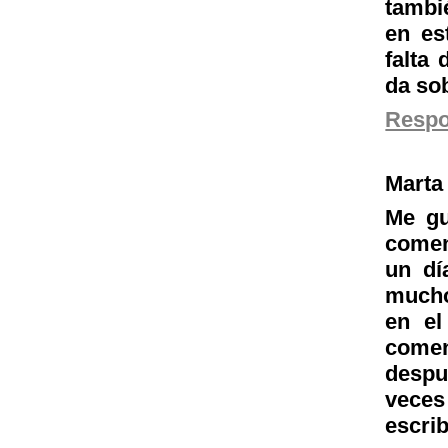
tambi
en es
falta
da so
Resp
Marta
Me gu
comen
un dí
mucho
en el
comen
despu
veces
escrib