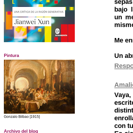
sepas
bajo 
un me
mism
Me en
Un ab
Pintura
Resp
Amali
Vaya,
escri
disti
enrol
Gonzalo Bilbao [1915]
con tu
Archivo del blog