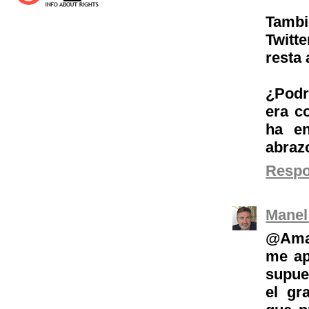
Tambi
Twitt
resta
¿Podr
era c
ha en
abraz
Resp
Manel
@Amal
me ap
supues
el gr