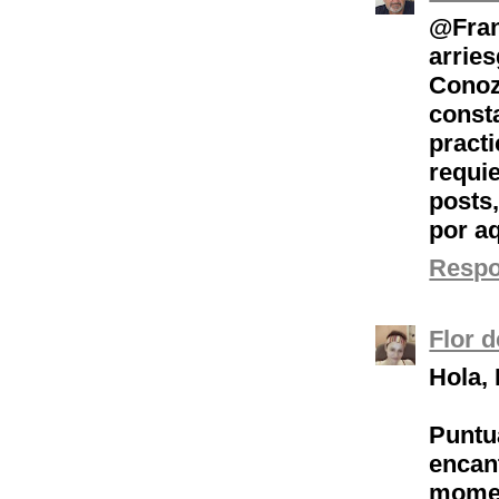
@Fran
arri
Conoz
const
pract
requi
posts
por aq
Resp
Flor 
Hola, 
Puntu
encan
momen