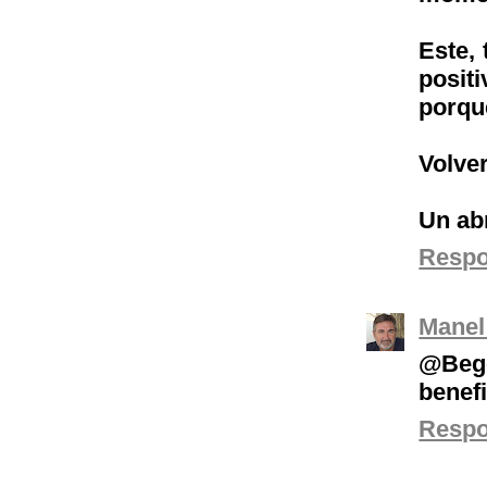
Este, 
posit
porqu
Volve
Un ab
Resp
Manel
@Bego
benef
Resp