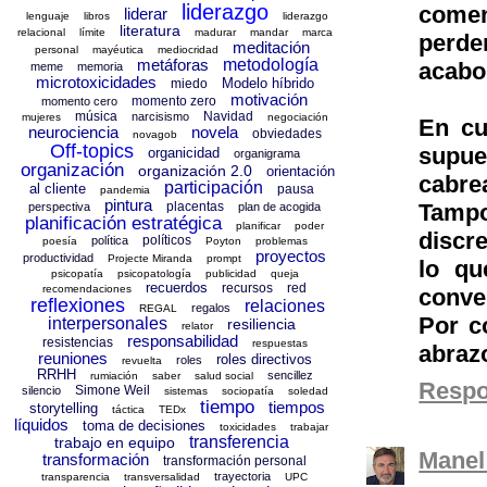
liderazgo
come
liderar
lenguaje
libros
liderazgo
literatura
relacional
límite
madurar
mandar
marca
perd
meditación
personal
mayéutica
mediocridad
metáforas
metodología
acabo
meme
memoria
microtoxicidades
Modelo híbrido
miedo
motivación
momento zero
momento cero
música
Navidad
narcisismo
mujeres
negociación
En cu
neurociencia
novela
obviedades
novagob
Off-topics
supue
organicidad
organigrama
organización
organización 2.0
orientación
cabrea
participación
al cliente
pausa
pandemia
pintura
Tampo
placentas
perspectiva
plan de acogida
planificación estratégica
planificar
poder
discre
políticos
política
poesía
Poyton
problemas
proyectos
productividad
Projecte Miranda
prompt
lo qu
psicopatía
psicopatología
publicidad
queja
recuerdos
recursos
red
recomendaciones
conve
reflexiones
relaciones
regalos
REGAL
Por c
interpersonales
resiliencia
relator
responsabilidad
resistencias
respuestas
abraz
reuniones
roles directivos
roles
revuelta
RRHH
sencillez
rumiación
saber
salud social
Resp
Simone Weil
silencio
sistemas
sociopatía
soledad
tiempo
tiempos
storytelling
táctica
TEDx
líquidos
toma de decisiones
toxicidades
trabajar
transferencia
trabajo en equipo
Manel
transformación
transformación personal
trayectoria
transparencia
transversalidad
UPC