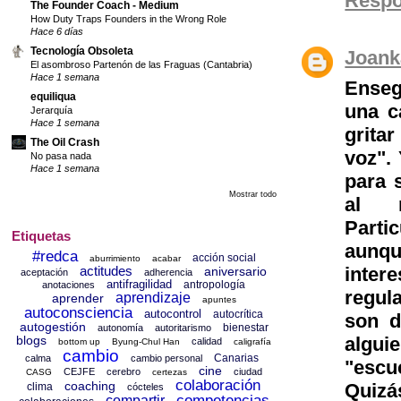
Resp
The Founder Coach - Medium
How Duty Traps Founders in the Wrong Role
Hace 6 días
Tecnología Obsoleta
Joank
El asombroso Partenón de las Fraguas (Cantabria)
Hace 1 semana
Enseg
equiliqua
una c
Jerarquía
Hace 1 semana
gritar
The Oil Crash
voz".
No pasa nada
Hace 1 semana
para 
Mostrar todo
al 
Parti
Etiquetas
aunqu
#redca
acción social
aburrimiento
acabar
inter
actitudes
aniversario
aceptación
adherencia
antifragilidad
antropología
anotaciones
regul
aprendizaje
aprender
apuntes
autoconsciencia
autocontrol
autocrítica
son d
autogestión
bienestar
autonomía
autoritarismo
algui
blogs
calidad
bottom up
Byung-Chul Han
caligrafía
cambio
Canarias
calma
cambio personal
"escu
cine
CEJFE
cerebro
ciudad
CASG
certezas
colaboración
coaching
Quizá
clima
cócteles
competencias
compartir