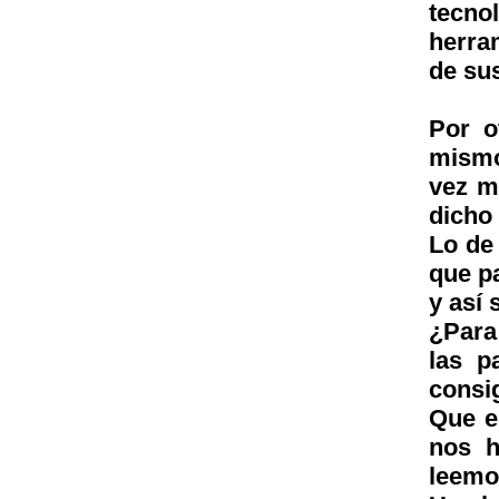
tecn
herra
de sus
Por o
mismo
vez m
dicho
Lo de 
que p
y así 
¿Para
las p
consig
Que e
nos h
leemo