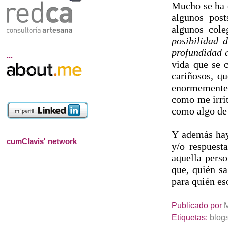
Mucho se ha e
algunos pos
algunos col
posibilidad 
profundidad 
...
vida que se 
cariñosos, q
enormemente 
como me irrit
como algo d
Y además hay 
cumClavis' network
y/o respuest
aquella perso
que, quién sa
para quién e
Publicado por
Etiquetas:
blog