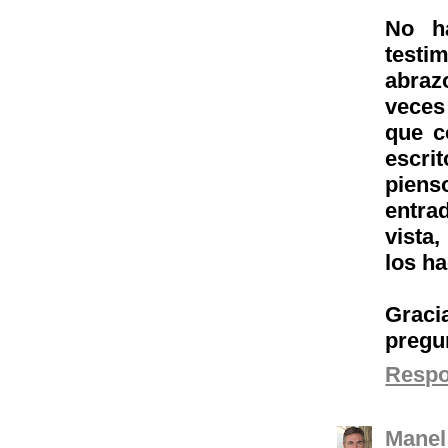
No h
testim
abraz
veces
que c
escri
piens
entra
vista
los ha
Gracia
pregu
Resp
Manel