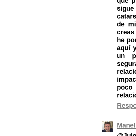
que p
sigue
catar
de mi
creas
he po
aquí 
un p
segur
relac
impac
poco 
relac
Resp
Manel
@Jule