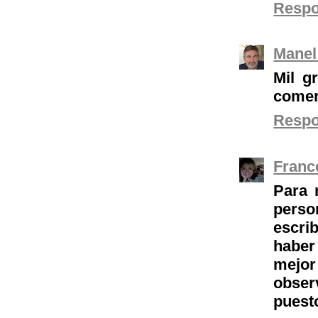
Resp
Manel
Mil g
comen
Resp
Franc
Para 
perso
escri
haber
mejo
obser
puesto