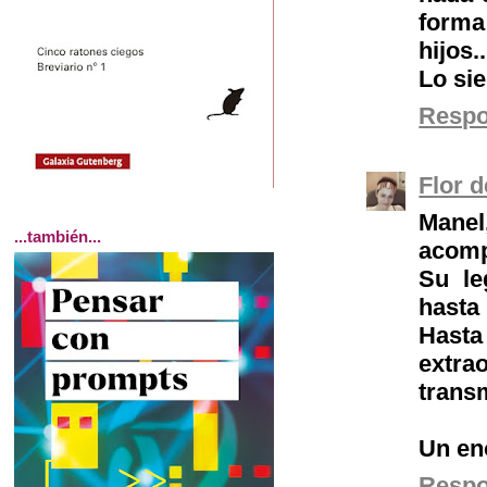
forma
hijos..
Lo sie
Resp
Flor 
Mane
...también...
acomp
Su le
hasta 
Hast
extra
transm
Un en
Resp