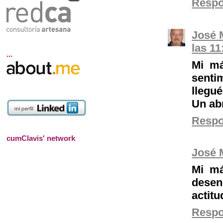
Resp
José 
las 11
...
Mi má
senti
llegué
Un ab
Resp
cumClavis' network
José 
Mi má
desen
actitu
Resp