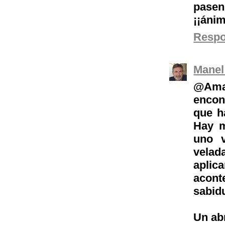
pasen
¡¡ánim
Resp
Manel
@Ama
encon
que h
Hay m
uno v
velad
apli
acon
sabid
Un ab