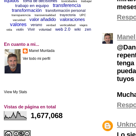
líquidos
toma de decisiones
toxicidades
trabajar
transferencia
trabajo en equipo
meses
transformación
transformación personal
trayectoria
transparencia
transversalidad
UPC
Resp
valor añadido
valoraciones
vacuidad
valores
verano
verdad
verticalidad
viajes
web 2.0
zen
Vivir
wiki
violín
voluntad
vida
Manel
En cuanto a mi...
@Dani
Manel Muntada
repen
Ver todo mi perfil
tenga
pueda
tuyos 
View My Stats
Muchas
Resp
Vistas de página en total
1,677,068
Unkn
Lo si