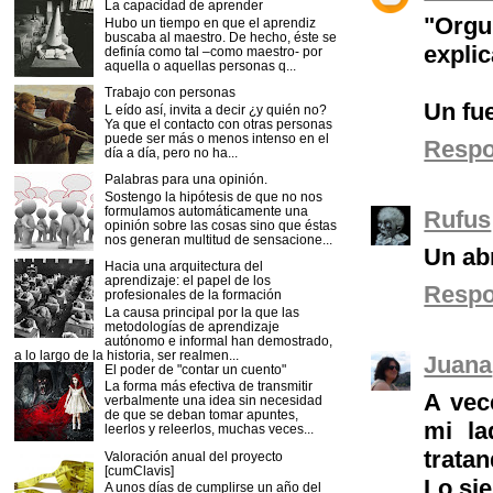
La capacidad de aprender
"Orgu
Hubo un tiempo en que el aprendiz
buscaba al maestro. De hecho, éste se
expli
definía como tal –como maestro- por
aquella o aquellas personas q...
Trabajo con personas
Un fu
L eído así, invita a decir ¿y quién no?
Ya que el contacto con otras personas
puede ser más o menos intenso en el
Resp
día a día, pero no ha...
Palabras para una opinión.
Sostengo la hipótesis de que no nos
formulamos automáticamente una
Rufus
opinión sobre las cosas sino que éstas
nos generan multitud de sensacione...
Un ab
Hacia una arquitectura del
aprendizaje: el papel de los
Resp
profesionales de la formación
La causa principal por la que las
metodologías de aprendizaje
autónomo e informal han demostrado,
a lo largo de la historia, ser realmen...
Juana
El poder de "contar un cuento"
La forma más efectiva de transmitir
A vec
verbalmente una idea sin necesidad
de que se deban tomar apuntes,
mi la
leerlos y releerlos, muchas veces...
trata
Valoración anual del proyecto
[cumClavis]
Lo si
A unos días de cumplirse un año del