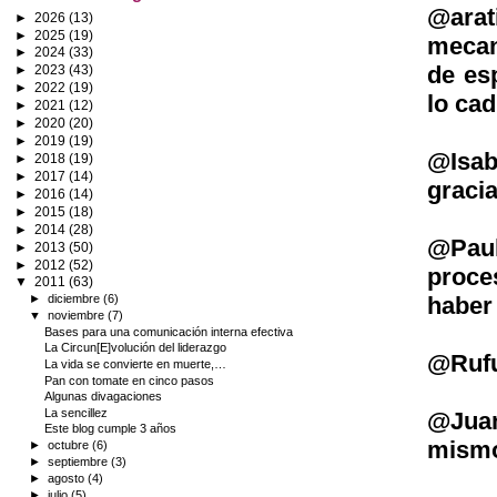
@arat
►
2026
(13)
►
2025
(19)
mecan
►
2024
(33)
de es
►
2023
(43)
►
2022
(19)
lo ca
►
2021
(12)
►
2020
(20)
►
2019
(19)
@Isab
►
2018
(19)
►
2017
(14)
graci
►
2016
(14)
►
2015
(18)
►
2014
(28)
@Paul
►
2013
(50)
►
2012
(52)
proce
▼
2011
(63)
haber
►
diciembre
(6)
▼
noviembre
(7)
Bases para una comunicación interna efectiva
La Circun[E]volución del liderazgo
@Rufu
La vida se convierte en muerte,…
Pan con tomate en cinco pasos
Algunas divagaciones
La sencillez
@Juan
Este blog cumple 3 años
mismo
►
octubre
(6)
►
septiembre
(3)
►
agosto
(4)
►
julio
(5)