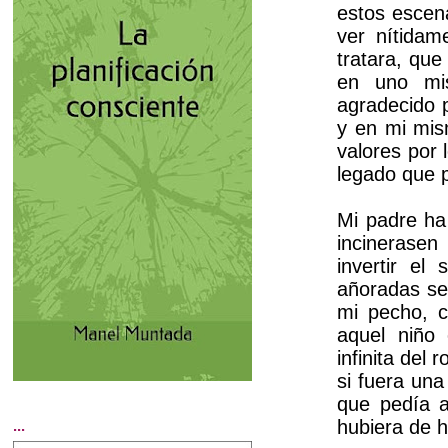
estos escena
ver nítidam
tratara, qu
en uno mis
agradecido p
y en mi mis
valores por 
legado que 
Mi padre ha
incinerasen
invertir el
añoradas se
mi pecho, c
aquel niño 
infinita del
si fuera un
que pedía a
hubiera de 
...