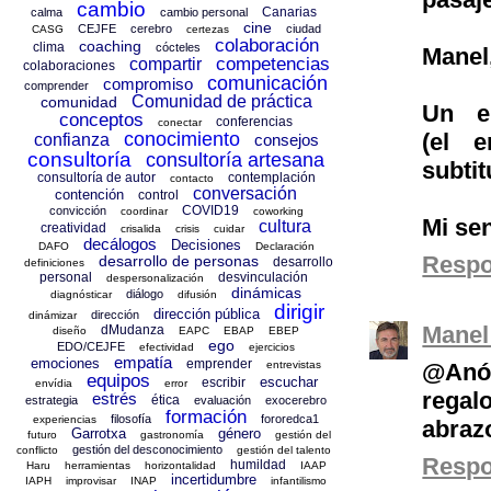
cambio
Canarias
calma
cambio personal
cine
CEJFE
cerebro
ciudad
CASG
certezas
colaboración
coaching
clima
cócteles
Manel
competencias
compartir
colaboraciones
comunicación
compromiso
comprender
Comunidad de práctica
comunidad
Un e
conceptos
conferencias
conectar
conocimiento
(el 
confianza
consejos
consultoría
consultoría artesana
subtit
consultoría de autor
contemplación
contacto
conversación
contención
control
COVID19
convicción
coordinar
coworking
Mi sen
cultura
creatividad
crisalida
crisis
cuidar
decálogos
Decisiones
DAFO
Declaración
Resp
desarrollo de personas
desarrollo
definiciones
personal
desvinculación
despersonalización
dinámicas
diálogo
diagnósticar
difusión
dirigir
dirección pública
dirección
dinámizar
Manel
dMudanza
diseño
EAPC
EBAP
EBEP
ego
EDO/CEJFE
efectividad
ejercicios
empatía
emociones
emprender
entrevistas
@Anó
equipos
escuchar
escribir
envídia
error
regal
estrés
ética
estrategia
evaluación
exocerebro
formación
filosofía
fororedca1
experiencias
abrazo
Garrotxa
género
futuro
gastronomía
gestión del
gestión del desconocimiento
conflicto
gestión del talento
Resp
humildad
Haru
herramientas
horizontalidad
IAAP
incertidumbre
IAPH
improvisar
INAP
infantilismo