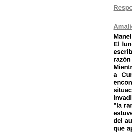
Resp
Amali
Manel
El lun
escri
razón
Mientr
a Cum
encon
situa
invad
"la ra
estuv
del au
que a