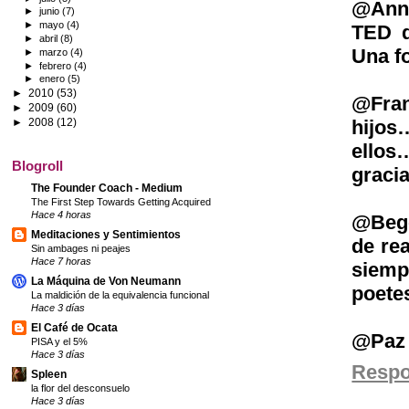
@Anna
►
junio
(7)
►
mayo
(4)
TED 
►
abril
(8)
Una f
►
marzo
(4)
►
febrero
(4)
►
enero
(5)
►
2010
(53)
@Fran
►
2009
(60)
hijo
►
2008
(12)
ellos
Blogroll
gracia
The Founder Coach - Medium
The First Step Towards Getting Acquired
Hace 4 horas
@Bego
Meditaciones y Sentimientos
de re
Sin ambages ni peajes
Hace 7 horas
siempr
La Máquina de Von Neumann
poete
La maldición de la equivalencia funcional
Hace 3 días
El Café de Ocata
@Paz 
PISA y el 5%
Hace 3 días
Resp
Spleen
la flor del desconsuelo
Hace 3 días