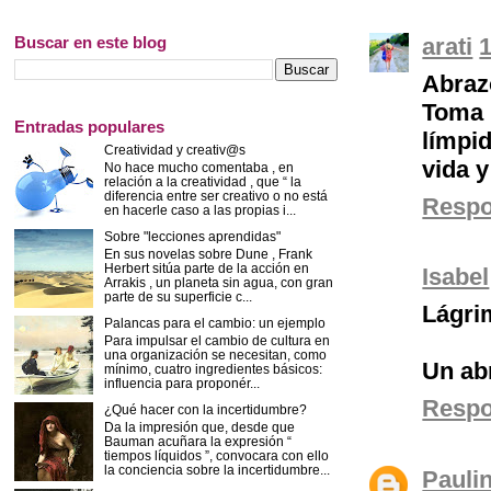
Buscar en este blog
arati
1
Abraz
Toma 
Entradas populares
límpi
Creatividad y creativ@s
vida y
No hace mucho comentaba , en
relación a la creatividad , que “ la
diferencia entre ser creativo o no está
Resp
en hacerle caso a las propias i...
Sobre "lecciones aprendidas"
En sus novelas sobre Dune , Frank
Herbert sitúa parte de la acción en
Isabel
Arrakis , un planeta sin agua, con gran
parte de su superficie c...
Lágrim
Palancas para el cambio: un ejemplo
Para impulsar el cambio de cultura en
una organización se necesitan, como
Un ab
mínimo, cuatro ingredientes básicos:
influencia para proponér...
Resp
¿Qué hacer con la incertidumbre?
Da la impresión que, desde que
Bauman acuñara la expresión “
tiempos líquidos ”, convocara con ello
la conciencia sobre la incertidumbre...
Pauli