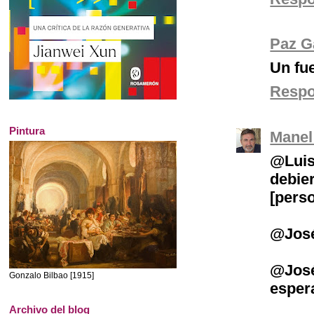
Paz G
Un fu
Resp
Pintura
Manel
@Luis
debie
[perso
@José
@José
Gonzalo Bilbao [1915]
esper
Archivo del blog