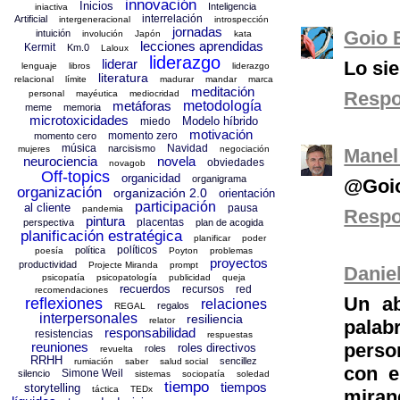
innovación
Inicios
Inteligencia
iniactiva
interrelación
Artificial
intergeneracional
introspección
jornadas
Goio 
intuición
involución
Japón
kata
lecciones aprendidas
Kermit
Km.0
Laloux
liderazgo
liderar
Lo si
lenguaje
libros
liderazgo
literatura
relacional
límite
madurar
mandar
marca
meditación
Resp
personal
mayéutica
mediocridad
metáforas
metodología
meme
memoria
microtoxicidades
Modelo híbrido
miedo
motivación
momento zero
momento cero
música
Navidad
narcisismo
mujeres
negociación
Manel
neurociencia
novela
obviedades
novagob
Off-topics
organicidad
organigrama
@Goio
organización
organización 2.0
orientación
participación
al cliente
pausa
pandemia
Resp
pintura
placentas
perspectiva
plan de acogida
planificación estratégica
planificar
poder
políticos
política
poesía
Poyton
problemas
proyectos
productividad
Projecte Miranda
prompt
Danie
psicopatía
psicopatología
publicidad
queja
recuerdos
recursos
red
recomendaciones
Un ab
reflexiones
relaciones
regalos
REGAL
interpersonales
resiliencia
relator
pala
responsabilidad
resistencias
respuestas
reuniones
perso
roles directivos
roles
revuelta
RRHH
sencillez
rumiación
saber
salud social
con e
Simone Weil
silencio
sistemas
sociopatía
soledad
tiempo
tiempos
storytelling
táctica
TEDx
miran