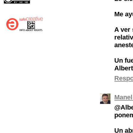
Me ayu
A ver 
relati
anest
Un fue
Alber
Resp
Manel
@Albe
ponem
Un abr