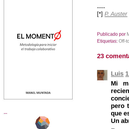
----
[*]
P. Auster
Publicado por
Etiquetas:
Off-t
23 coment
Luis
1
Mi má
recie
conci
pero 
...
que es
Un ab