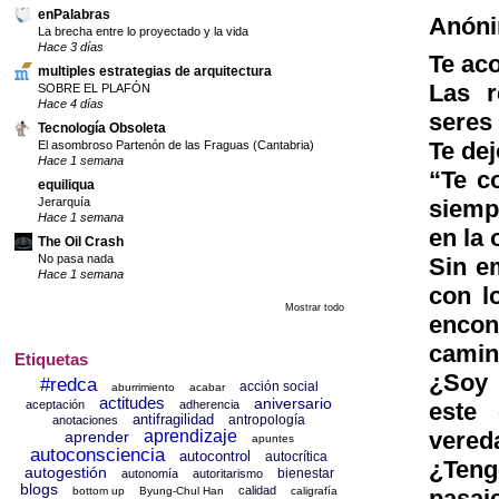
enPalabras
Anón
La brecha entre lo proyectado y la vida
Hace 3 días
Te ac
multiples estrategias de arquitectura
Las r
SOBRE EL PLAFÓN
Hace 4 días
seres
Tecnología Obsoleta
Te dej
El asombroso Partenón de las Fraguas (Cantabria)
Hace 1 semana
“Te c
equiliqua
siemp
Jerarquía
Hace 1 semana
en la 
The Oil Crash
No pasa nada
Sin e
Hace 1 semana
con l
Mostrar todo
encon
camin
Etiquetas
¿Soy 
#redca
acción social
aburrimiento
acabar
actitudes
aniversario
aceptación
adherencia
este
antifragilidad
antropología
anotaciones
aprendizaje
vered
aprender
apuntes
autoconsciencia
autocontrol
autocrítica
¿Teng
autogestión
bienestar
autonomía
autoritarismo
blogs
calidad
bottom up
Byung-Chul Han
caligrafía
pasaj