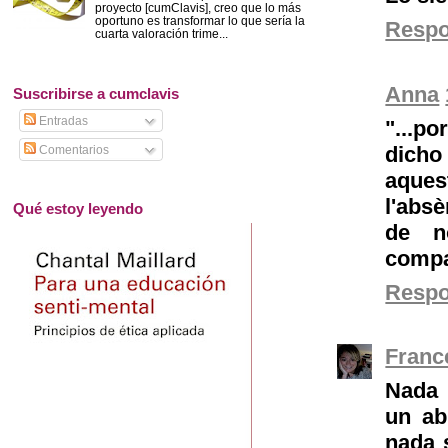
proyecto [cumClavis], creo que lo más
oportuno es transformar lo que sería la
Resp
cuarta valoración trime...
Anna
Suscribirse a cumclavis
Entradas
"...po
dicho
Comentarios
aques
l'abs
Qué estoy leyendo
de n
compar
Resp
Franc
Nada 
un ab
nada 