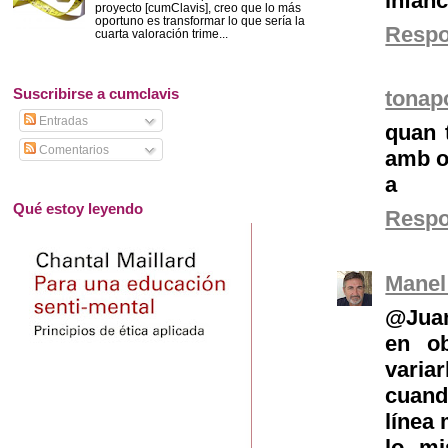
infanci
proyecto [cumClavis], creo que lo más
oportuno es transformar lo que sería la
Resp
cuarta valoración trime...
Suscribirse a cumclavis
tonap
Entradas
quan 
Comentarios
amb ol
a
Qué estoy leyendo
Resp
Manel
@Juan
en ob
varia
cuand
línea
lo m