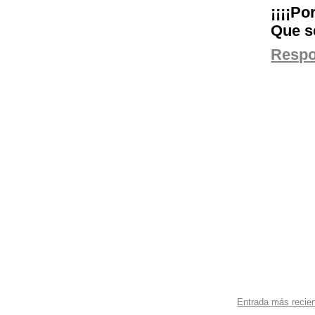
¡¡¡¡Po
Que s
Resp
Entrada más recie