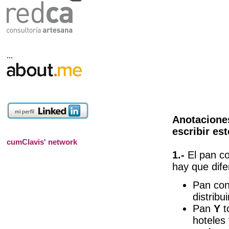
...
Anotacione
escribir es
cumClavis' network
1.-
El pan co
hay que dif
Pan co
distribu
Pan
Y
t
hoteles 