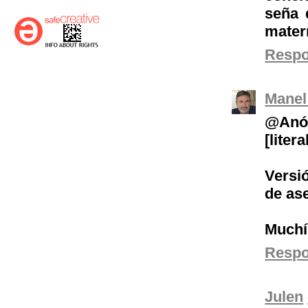
seña 
mater
Resp
Manel
@Anón
[literal
Versi
de ase
Muchí
Resp
Julen