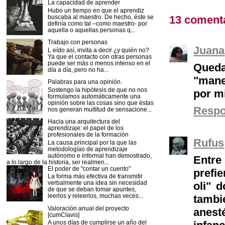
La capacidad de aprender
Hubo un tiempo en que el aprendiz
13 coment
buscaba al maestro. De hecho, éste se
definía como tal –como maestro- por
aquella o aquellas personas q...
Trabajo con personas
Juana
L eído así, invita a decir ¿y quién no?
Ya que el contacto con otras personas
puede ser más o menos intenso en el
Queda
día a día, pero no ha...
"mane
Palabras para una opinión.
Sostengo la hipótesis de que no nos
por mi
formulamos automáticamente una
opinión sobre las cosas sino que éstas
Resp
nos generan multitud de sensacione...
Hacia una arquitectura del
aprendizaje: el papel de los
profesionales de la formación
Rufus
La causa principal por la que las
metodologías de aprendizaje
autónomo e informal han demostrado,
Entre
a lo largo de la historia, ser realmen...
El poder de "contar un cuento"
prefie
La forma más efectiva de transmitir
verbalmente una idea sin necesidad
oli" d
de que se deban tomar apuntes,
leerlos y releerlos, muchas veces...
tambi
Valoración anual del proyecto
anest
[cumClavis]
A unos días de cumplirse un año del