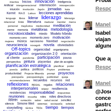
Probad
innovación
Inicios
Inteligencia
iniactiva
interrelación
Artificial
intergeneracional
introspección
Resp
jornadas
intuición
involución
Japón
kata
lecciones aprendidas
Kermit
Km.0
Laloux
liderazgo
liderar
lenguaje
libros
liderazgo
literatura
relacional
límite
madurar
mandar
marca
Manel
meditación
personal
mayéutica
mediocridad
metáforas
metodología
meme
memoria
Isabe
microtoxicidades
Modelo híbrido
miedo
motivación
momento zero
momento cero
viaja
música
Navidad
narcisismo
mujeres
negociación
neurociencia
novela
algun
obviedades
novagob
Off-topics
organicidad
organigrama
organización
organización 2.0
orientación
participación
Que a
al cliente
pausa
pandemia
pintura
placentas
perspectiva
plan de acogida
planificación estratégica
Resp
planificar
poder
políticos
política
poesía
Poyton
problemas
proyectos
productividad
Projecte Miranda
prompt
psicopatía
psicopatología
publicidad
queja
recuerdos
recursos
red
recomendaciones
Manel
reflexiones
relaciones
regalos
REGAL
interpersonales
resiliencia
relator
@José
responsabilidad
resistencias
respuestas
reuniones
roles directivos
conc
roles
revuelta
RRHH
sencillez
rumiación
saber
salud social
gastr
Simone Weil
silencio
sistemas
sociopatía
soledad
tiempo
tiempos
storytelling
táctica
TEDx
perfe