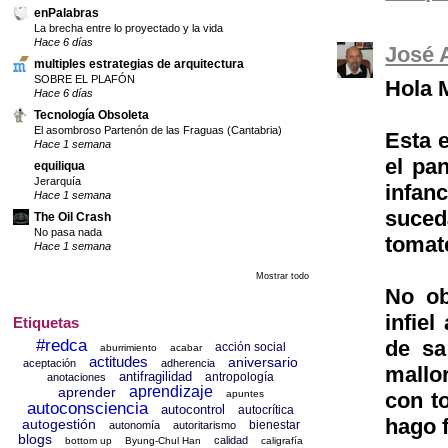
enPalabras
La brecha entre lo proyectado y la vida
Hace 6 días
José 
multiples estrategias de arquitectura
SOBRE EL PLAFÓN
Hola 
Hace 6 días
Tecnología Obsoleta
El asombroso Partenón de las Fraguas (Cantabria)
Esta e
Hace 1 semana
el pa
equiliqua
Jerarquía
infan
Hace 1 semana
suced
The Oil Crash
No pasa nada
tomate
Hace 1 semana
Mostrar todo
No ob
infiel
Etiquetas
#redca
de sa
acción social
aburrimiento
acabar
actitudes
aniversario
aceptación
adherencia
mallo
antifragilidad
antropología
anotaciones
aprendizaje
aprender
apuntes
con t
autoconsciencia
autocontrol
autocrítica
hago f
autogestión
bienestar
autonomía
autoritarismo
blogs
calidad
bottom up
Byung-Chul Han
caligrafía