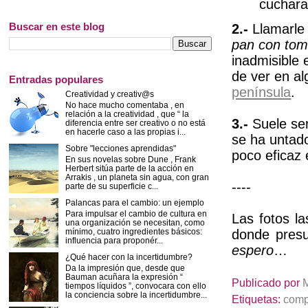
cuchara
Buscar en este blog
2.-
Llamarl
pan con tom
inadmisible 
de ver en al
Entradas populares
península
.
Creatividad y creativ@s
No hace mucho comentaba , en
relación a la creatividad , que “ la
3.-
Suele ser
diferencia entre ser creativo o no está
en hacerle caso a las propias i...
se ha untad
Sobre "lecciones aprendidas"
poco eficaz 
En sus novelas sobre Dune , Frank
Herbert sitúa parte de la acción en
Arrakis , un planeta sin agua, con gran
----
parte de su superficie c...
Palancas para el cambio: un ejemplo
Para impulsar el cambio de cultura en
Las fotos l
una organización se necesitan, como
donde pres
mínimo, cuatro ingredientes básicos:
influencia para proponér...
espero
…
¿Qué hacer con la incertidumbre?
Da la impresión que, desde que
Bauman acuñara la expresión “
Publicado por
tiempos líquidos ”, convocara con ello
la conciencia sobre la incertidumbre...
Etiquetas:
comp