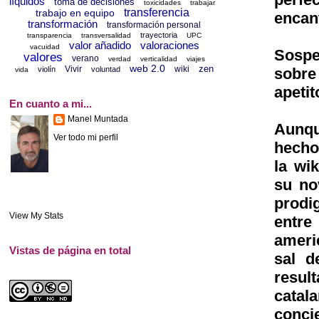
líquidos
toma de decisiones
toxicidades
trabajar
transferencia
trabajo en equipo
enca
transformación
transformación personal
trayectoria
transparencia
transversalidad
UPC
valor añadido
valoraciones
vacuidad
Sospe
valores
verano
verdad
verticalidad
viajes
web 2.0
zen
Vivir
wiki
sobre
violín
voluntad
vida
apetit
En cuanto a mi...
Manel Muntada
Aunqu
Ver todo mi perfil
hecho
la wi
su no
prodi
View My Stats
entre
americ
Vistas de página en total
sal d
result
catal
conci