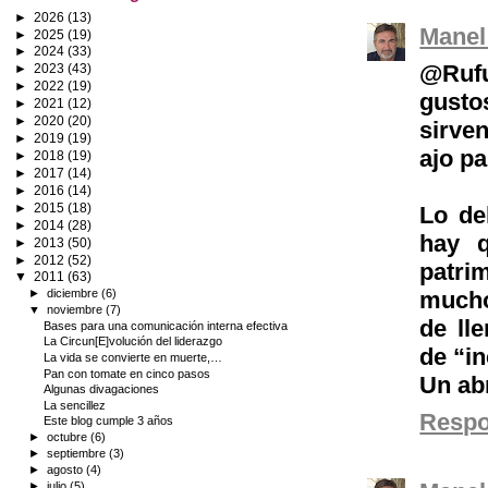
►
2026
(13)
Manel
►
2025
(19)
►
2024
(33)
@Rufu
►
2023
(43)
►
2022
(19)
gustos
►
2021
(12)
►
2020
(20)
sirven
►
2019
(19)
ajo pa
►
2018
(19)
►
2017
(14)
►
2016
(14)
►
2015
(18)
Lo de
►
2014
(28)
hay q
►
2013
(50)
►
2012
(52)
patri
▼
2011
(63)
mucho
►
diciembre
(6)
▼
noviembre
(7)
de ll
Bases para una comunicación interna efectiva
La Circun[E]volución del liderazgo
de “i
La vida se convierte en muerte,…
Pan con tomate en cinco pasos
Un ab
Algunas divagaciones
La sencillez
Resp
Este blog cumple 3 años
►
octubre
(6)
►
septiembre
(3)
►
agosto
(4)
►
julio
(5)