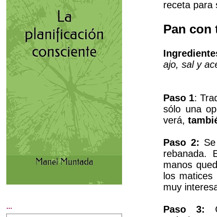
receta para 
Pan con 
Ingrediente
ajo, sal y ac
Paso 1
: Tra
sólo una op
verá,
tambi
Paso 2:
Se 
rebanada. E
manos quede
los matices
muy interes
...
Paso 3:
Co