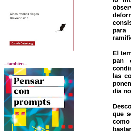
obser
defor
consi
para
ramif
El tem
pan 
...también...
condi
las c
ponem
día n
Desco
que s
como 
basta