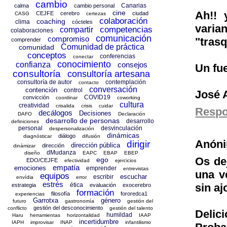
cambio
Canarias
calma
cambio personal
cine
Ah!! 
CEJFE
cerebro
ciudad
CASG
certezas
colaboración
coaching
clima
cócteles
varia
competencias
compartir
colaboraciones
comunicación
compromiso
"trasq
comprender
Comunidad de práctica
comunidad
conceptos
conferencias
conectar
conocimiento
confianza
consejos
Un fu
consultoría
consultoría artesana
consultoría de autor
contemplación
contacto
conversación
contención
control
José 
COVID19
convicción
coordinar
coworking
cultura
creatividad
crisalida
crisis
cuidar
Resp
decálogos
Decisiones
DAFO
Declaración
desarrollo de personas
desarrollo
definiciones
personal
desvinculación
despersonalización
dinámicas
diálogo
diagnósticar
difusión
Anón
dirigir
dirección pública
dirección
dinámizar
dMudanza
diseño
EAPC
EBAP
EBEP
Os de
ego
EDO/CEJFE
efectividad
ejercicios
empatía
emociones
emprender
entrevistas
una v
equipos
escuchar
escribir
envídia
error
estrés
ética
sin aj
estrategia
evaluación
exocerebro
formación
filosofía
fororedca1
experiencias
Garrotxa
género
futuro
gastronomía
gestión del
gestión del desconocimiento
conflicto
gestión del talento
Delici
humildad
Haru
herramientas
horizontalidad
IAAP
incertidumbre
IAPH
improvisar
INAP
infantilismo