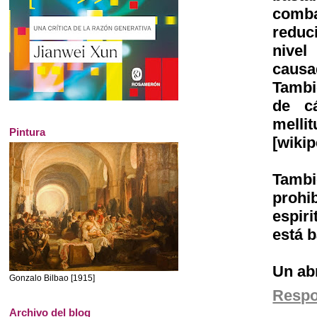
comba
reduci
nivel
causa
Tambi
de cá
melli
Pintura
[wikip
Tambi
prohi
espiri
está b
Un ab
Gonzalo Bilbao [1915]
Resp
Archivo del blog