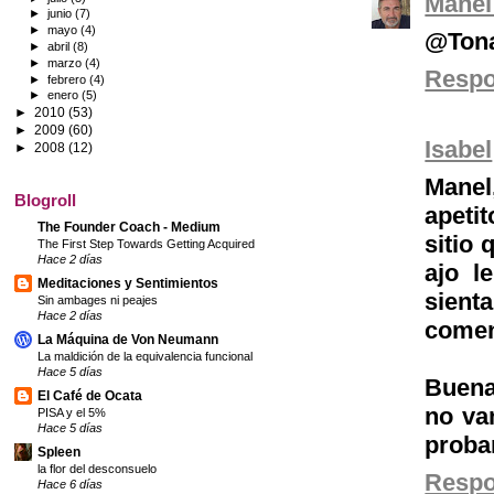
Manel
►
junio
(7)
►
mayo
(4)
@Tona 
►
abril
(8)
►
marzo
(4)
Resp
►
febrero
(4)
►
enero
(5)
►
2010
(53)
►
2009
(60)
Isabel
►
2008
(12)
Manel,
Blogroll
apeti
The Founder Coach - Medium
sitio 
The First Step Towards Getting Acquired
Hace 2 días
ajo l
Meditaciones y Sentimientos
sient
Sin ambages ni peajes
Hace 2 días
comen
La Máquina de Von Neumann
La maldición de la equivalencia funcional
Hace 5 días
Buena
El Café de Ocata
no vam
PISA y el 5%
Hace 5 días
probar
Spleen
la flor del desconsuelo
Resp
Hace 6 días