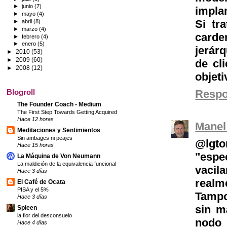
►
junio
(7)
impla
►
mayo
(4)
Si tr
►
abril
(8)
►
marzo
(4)
carde
►
febrero
(4)
►
enero
(5)
jerár
►
2010
(53)
►
2009
(60)
de cl
►
2008
(12)
objeti
Resp
Blogroll
The Founder Coach - Medium
The First Step Towards Getting Acquired
Hace 12 horas
Manel
Meditaciones y Sentimientos
Sin ambages ni peajes
@lgt
Hace 15 horas
"espe
La Máquina de Von Neumann
La maldición de la equivalencia funcional
vacil
Hace 3 días
realm
El Café de Ocata
PISA y el 5%
Tampoc
Hace 3 días
sin má
Spleen
la flor del desconsuelo
nodo
Hace 4 días