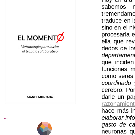
sabemos n
tremendamen
traduce en l
sino en el n
procesarla 
ella que re
dedos de lo
departamen
que incide
funciones m
como seres 
coordinado 
cerebro. Po
darle un pa
razonamien
hace más in
elaborar inf
...
gasto de ca
neuronas qu