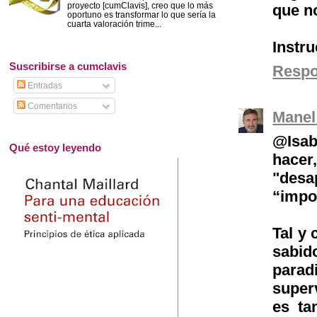
proyecto [cumClavis], creo que lo más
que n
oportuno es transformar lo que sería la
cuarta valoración trime...
Instru
Suscribirse a cumclavis
Resp
Entradas
Comentarios
Manel
@Isab
Qué estoy leyendo
hacer
"desa
“impos
Tal y
sabid
parad
superv
es ta