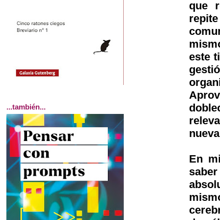
que r
repi
comun
mismo
este 
gest
organ
Apro
doble
...también...
relev
nueva 
En mi
saber
absol
mismo
cereb