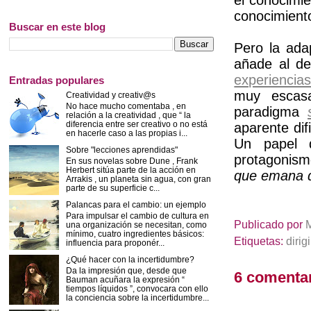
el conocimie
conocimiento
Buscar en este blog
Pero la ad
añade al de
experiencia
Entradas populares
muy escasa
Creatividad y creativ@s
No hace mucho comentaba , en
paradigma
relación a la creatividad , que “ la
diferencia entre ser creativo o no está
aparente dif
en hacerle caso a las propias i...
Un papel q
Sobre "lecciones aprendidas"
protagonis
En sus novelas sobre Dune , Frank
Herbert sitúa parte de la acción en
que emana d
Arrakis , un planeta sin agua, con gran
parte de su superficie c...
Palancas para el cambio: un ejemplo
Para impulsar el cambio de cultura en
Publicado por
una organización se necesitan, como
mínimo, cuatro ingredientes básicos:
Etiquetas:
dirigi
influencia para proponér...
¿Qué hacer con la incertidumbre?
Da la impresión que, desde que
6 comentar
Bauman acuñara la expresión “
tiempos líquidos ”, convocara con ello
la conciencia sobre la incertidumbre...