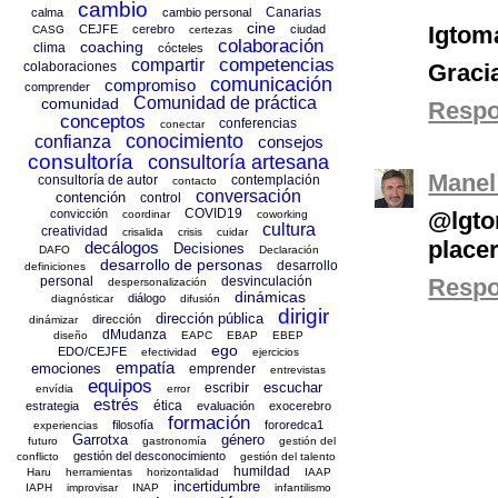
cambio
Canarias
calma
cambio personal
cine
Igtom
CEJFE
cerebro
ciudad
CASG
certezas
colaboración
coaching
clima
cócteles
competencias
compartir
colaboraciones
Graci
comunicación
compromiso
comprender
Comunidad de práctica
comunidad
Resp
conceptos
conferencias
conectar
conocimiento
confianza
consejos
consultoría
consultoría artesana
Manel
consultoría de autor
contemplación
contacto
conversación
contención
control
COVID19
@lgto
convicción
coordinar
coworking
cultura
creatividad
crisalida
crisis
cuidar
placer
decálogos
Decisiones
DAFO
Declaración
desarrollo de personas
desarrollo
definiciones
Resp
personal
desvinculación
despersonalización
dinámicas
diálogo
diagnósticar
difusión
dirigir
dirección pública
dirección
dinámizar
dMudanza
diseño
EAPC
EBAP
EBEP
ego
EDO/CEJFE
efectividad
ejercicios
empatía
emociones
emprender
entrevistas
equipos
escuchar
escribir
envídia
error
estrés
ética
estrategia
evaluación
exocerebro
formación
filosofía
fororedca1
experiencias
Garrotxa
género
futuro
gastronomía
gestión del
gestión del desconocimiento
conflicto
gestión del talento
humildad
Haru
herramientas
horizontalidad
IAAP
incertidumbre
IAPH
improvisar
INAP
infantilismo