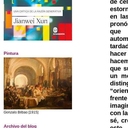
de cé
estor
en la
pronó
que 
autom
tarda
hacer
Pintura
hacem
que s
un mo
disti
“orie
frent
imagi
con l
Gonzalo Bilbao [1915]
sé, c
Archivo del blog
este…