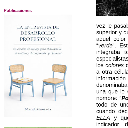
Publicaciones
vez le pasab
superior y q
aquel color
“
verde
”. Es
integraba 
especialista
los
colores
q
a otra célu
informació
denominaba
una que lo 
nombre: “
Po
todo de un
cuando de
ELLA
y qu
indicador