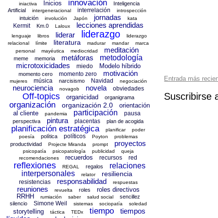
innovación
Inicios
Inteligencia
iniactiva
interrelación
Artificial
intergeneracional
introspección
jornadas
intuición
involución
Japón
kata
lecciones aprendidas
Kermit
Km.0
Laloux
liderazgo
liderar
lenguaje
libros
liderazgo
literatura
relacional
límite
madurar
mandar
marca
meditación
personal
mayéutica
mediocridad
metáforas
metodología
meme
memoria
microtoxicidades
Modelo híbrido
miedo
motivación
momento zero
momento cero
Entrada más recie
música
Navidad
narcisismo
mujeres
negociación
neurociencia
novela
obviedades
novagob
Suscribirse 
Off-topics
organicidad
organigrama
organización
organización 2.0
orientación
participación
al cliente
pausa
pandemia
pintura
placentas
perspectiva
plan de acogida
planificación estratégica
planificar
poder
políticos
política
poesía
Poyton
problemas
proyectos
productividad
Projecte Miranda
prompt
psicopatía
psicopatología
publicidad
queja
recuerdos
recursos
red
recomendaciones
reflexiones
relaciones
regalos
REGAL
interpersonales
resiliencia
relator
responsabilidad
resistencias
respuestas
reuniones
roles directivos
roles
revuelta
RRHH
sencillez
rumiación
saber
salud social
Simone Weil
silencio
sistemas
sociopatía
soledad
tiempo
tiempos
storytelling
táctica
TEDx