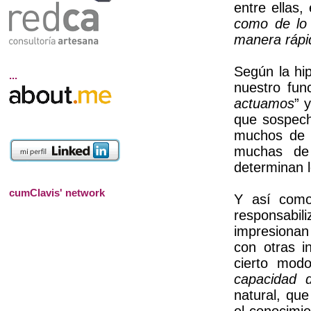
entre ellas,
como de lo 
manera rápi
Según la hip
...
nuestro fun
actuamos
” 
que sospech
muchos de l
muchas de
determinan 
cumClavis' network
Y así como
responsabil
impresionan 
con otras i
cierto mod
capacidad d
natural, qu