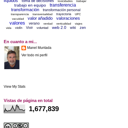
líquidos
toma de decisiones
toxicidades
trabajar
transferencia
trabajo en equipo
transformación
transformación personal
trayectoria
transparencia
transversalidad
UPC
valor añadido
valoraciones
vacuidad
valores
verano
verdad
verticalidad
viajes
web 2.0
zen
Vivir
wiki
violín
voluntad
vida
En cuanto a mi...
Manel Muntada
Ver todo mi perfil
View My Stats
Vistas de página en total
1,677,839