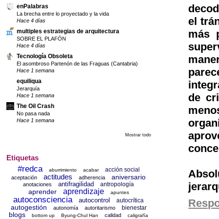
decodi
enPalabras
La brecha entre lo proyectado y la vida
el trá
Hace 4 días
más p
multiples estrategias de arquitectura
SOBRE EL PLAFÓN
super
Hace 4 días
Tecnología Obsoleta
maner
El asombroso Partenón de las Fraguas (Cantabria)
parec
Hace 1 semana
equiliqua
integ
Jerarquía
de cr
Hace 1 semana
The Oil Crash
menos
No pasa nada
orga
Hace 1 semana
aprov
Mostrar todo
conce
Etiquetas
#redca
acción social
aburrimiento
acabar
Absol
actitudes
aniversario
aceptación
adherencia
antifragilidad
jerar
antropología
anotaciones
aprendizaje
aprender
apuntes
autoconsciencia
autocontrol
autocrítica
Resp
autogestión
bienestar
autonomía
autoritarismo
blogs
calidad
bottom up
Byung-Chul Han
caligrafía