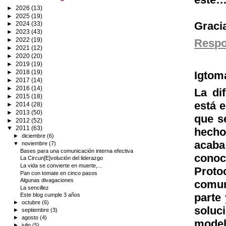
►
2026
(13)
►
2025
(19)
Gracia
►
2024
(33)
►
2023
(43)
►
2022
(19)
Resp
►
2021
(12)
►
2020
(20)
►
2019
(19)
►
2018
(19)
Igtom
►
2017
(14)
►
2016
(14)
La di
►
2015
(18)
está e
►
2014
(28)
►
2013
(50)
que s
►
2012
(52)
▼
2011
(63)
hecho
►
diciembre
(6)
acaba
▼
noviembre
(7)
Bases para una comunicación interna efectiva
conoc
La Circun[E]volución del liderazgo
La vida se convierte en muerte,…
Proto
Pan con tomate en cinco pasos
Algunas divagaciones
comun
La sencillez
parte
Este blog cumple 3 años
►
octubre
(6)
soluc
►
septiembre
(3)
►
agosto
(4)
mode
►
julio
(5)