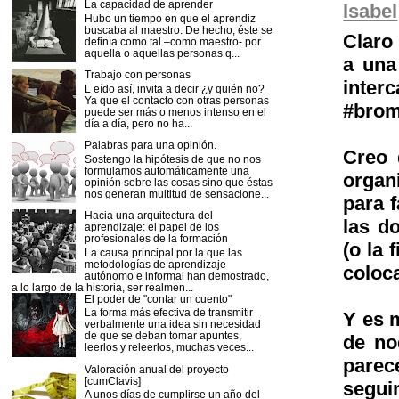
La capacidad de aprender
Isabel
Hubo un tiempo en que el aprendiz
buscaba al maestro. De hecho, éste se
Claro
definía como tal –como maestro- por
aquella o aquellas personas q...
a una
Trabajo con personas
inter
L eído así, invita a decir ¿y quién no?
Ya que el contacto con otras personas
#bro
puede ser más o menos intenso en el
día a día, pero no ha...
Palabras para una opinión.
Creo 
Sostengo la hipótesis de que no nos
formulamos automáticamente una
organ
opinión sobre las cosas sino que éstas
nos generan multitud de sensacione...
para 
Hacia una arquitectura del
las do
aprendizaje: el papel de los
profesionales de la formación
(o la
La causa principal por la que las
metodologías de aprendizaje
coloca
autónomo e informal han demostrado,
a lo largo de la historia, ser realmen...
El poder de "contar un cuento"
La forma más efectiva de transmitir
Y es m
verbalmente una idea sin necesidad
de que se deban tomar apuntes,
de no
leerlos y releerlos, muchas veces...
parec
Valoración anual del proyecto
[cumClavis]
segui
A unos días de cumplirse un año del