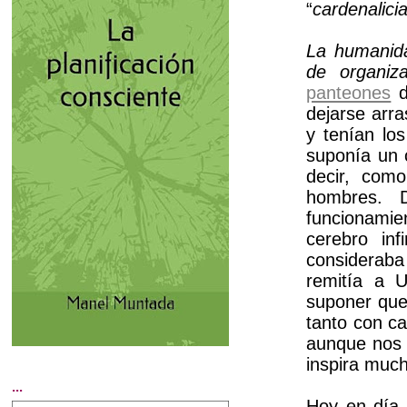
“
cardenalici
La humanida
de organiz
panteones
d
dejarse arr
y tenían lo
suponía un 
decir, com
hombres.
funcionamie
cerebro inf
consideraba
remitía a 
suponer que 
tanto con c
aunque nos 
inspira much
...
Hoy en día