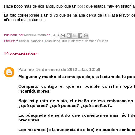
Hace poco más de dos años, publiqué un
post
que estaba muy en sintonía c
La foto corresponde a un olivo que se hallaba cerca de la Plaza Mayor 
año en el que estamos.
Publicado por
Manel Muntada
en
13:04
Etiquetas:
cambio
,
consejos
,
consultoría
,
dirigir
,
liderazgo
,
tiempos líquidos
19 comentarios:
Paulino
16 de enero de 2012 a las 13:58
Me gusta y mucho el aroma que deja la lectura de tu pos
Comparto contigo el que es posible construir opor
incertidumbres.
Bajo mi punto de vista, el diseño de esa embarcación
¿qué quieres?,¿qué puedes?,¿qué sueñas?...
La búsqueda de sentido que comentas es más fácil de
preguntas.
Los recursos (o la ausencia de ellos) no pueden ser la 