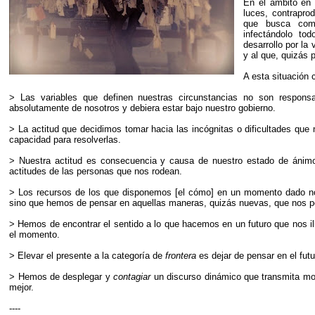
En el ámbito en 
luces, contrapro
que busca com
infectándolo tod
desarrollo por la
y al que, quizás p
A esta situación 
> Las variables que definen nuestras circunstancias no son respons
absolutamente de nosotros y debiera estar bajo nuestro gobierno.
> La actitud que decidimos tomar hacia las incógnitas o dificultades qu
capacidad para resolverlas.
> Nuestra actitud es consecuencia y causa de nuestro estado de ánim
actitudes de las personas que nos rodean.
> Los recursos de los que disponemos [el cómo] en un momento dado no 
sino que hemos de pensar en aquellas maneras, quizás nuevas, que nos p
> Hemos de encontrar el sentido a lo que hacemos en un futuro que nos il
el momento.
> Elevar el presente a la categoría de
frontera
es dejar de pensar en el fut
> Hemos de desplegar y
contagiar
un discurso dinámico que transmita movi
mejor.
----