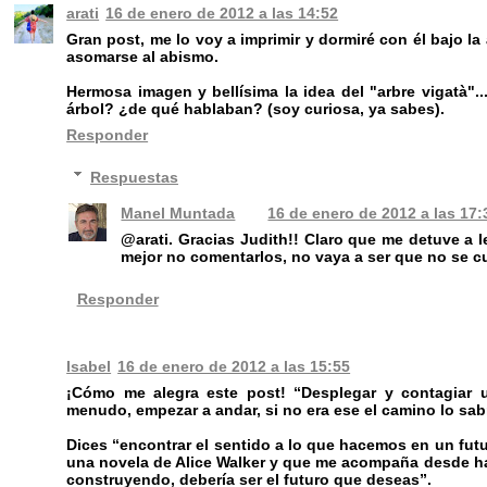
arati
16 de enero de 2012 a las 14:52
Gran post, me lo voy a imprimir y dormiré con él bajo l
asomarse al abismo.
Hermosa imagen y bellísima la idea del "arbre vigatà"..
árbol? ¿de qué hablaban? (soy curiosa, ya sabes).
Responder
Respuestas
Manel Muntada
16 de enero de 2012 a las 17:
@arati. Gracias Judith!! Claro que me detuve a 
mejor no comentarlos, no vaya a ser que no se c
Responder
Isabel
16 de enero de 2012 a las 15:55
¡Cómo me alegra este post! “Desplegar y contagiar 
menudo, empezar a andar, si no era ese el camino lo s
Dices “encontrar el sentido a lo que hacemos en un futu
una novela de Alice Walker y que me acompaña desde h
construyendo, debería ser el futuro que deseas”.