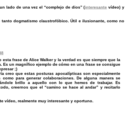
un lado de una vez el “complejo de dios” (
interesante
vídeo) y
e tanto dogmatismo claustrofóbico. Útil e ilusionante, como no
38
 esta frase de Alice Walker y la verdad es que siempre que la
a. Es un magnífico ejemplo de cómo en una frase se consigue
presar ;)
ría creo que estas posturas apocalípticas son especialmente
s como para generar colaboraciones. De alguna manera se
tándole brillo a aquello con lo que hemos de trabajar. Es
odo, creernos que el “camino se hace al andar” y recitarlo
te vídeo, realmente muy interesante y oportuno.