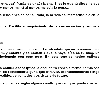
tra vez” (¿más de una?) la cita. Si es lo que tú dices, lo que
 y menos mal si al menos merecía la pena…
relaciones de consultoría, la mirada es imprescindible en lo
rios. Facilita el seguimiento de la conversación y anima a
59
expresado correctamente. En absoluto quería provocar esta
s muy potente y es probable que la haya leído en tu blog. En
elacionarla con este post. En este sentido, todos salimos
a actitud apocalíptica la encuentro especialmente perniciosa
ión de comprobar alguna que otra vez. Afortunadamente tengo
alidez de actitudes positivas y de futuro.
er si puedo arreglar alguna cosilla que veo que queda suelta.