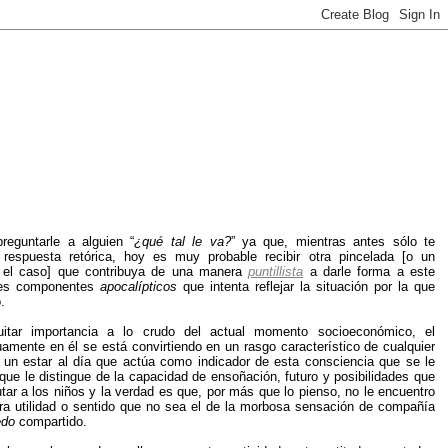
eguntarle a alguien “
¿qué tal le va?
” ya que, mientras antes sólo te
respuesta retórica, hoy es muy probable recibir otra pincelada [o un
 el caso] que contribuya de una manera
puntillista
a darle forma a este
tes componentes
apocalípticos
que intenta reflejar la situación por la que
.
uitar importancia a lo crudo del actual momento socioeconómico, el
amente en él se está convirtiendo en un rasgo característico de cualquier
 un estar al día que actúa como indicador de esta consciencia que se le
 que le distingue de la capacidad de ensoñación, futuro y posibilidades que
tar a los niños y la verdad es que, por más que lo pienso, no le encuentro
tra utilidad o sentido que no sea el de la morbosa sensación de compañía
edo
compartido.