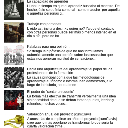
La capacidad de aprender
Hubo un tiempo en que el aprendiz buscaba al maestro. De
hecho, éste se definía como tal –como maestro- por aquella
o aquellas personas q...
Trabajo con personas
L eído así, invita a decir ¿y quién no? Ya que el contacto
con otras personas puede ser más o menos intenso en el
día a día, pero no ha...
Palabras para una opinión.
Sostengo la hipótesis de que no nos formulamos
automáticamente una opinión sobre las cosas sino que
éstas nos generan multitud de sensacione...
Hacia una arquitectura del aprendizaje: el papel de los
profesionales de la formación
La causa principal por la que las metodologías de
aprendizaje autónomo e informal han demostrado, a lo
largo de la historia, ser realmen...
El poder de "contar un cuento"
La forma más efectiva de transmitir verbalmente una idea
sin necesidad de que se deban tomar apuntes, leerlos y
releerlos, muchas veces...
Valoración anual del proyecto [cumClavis]
A unos días de cumplirse un año del proyecto [cumClavis],
creo que lo más oportuno es transformar lo que sería la
cuarta valoración trime...