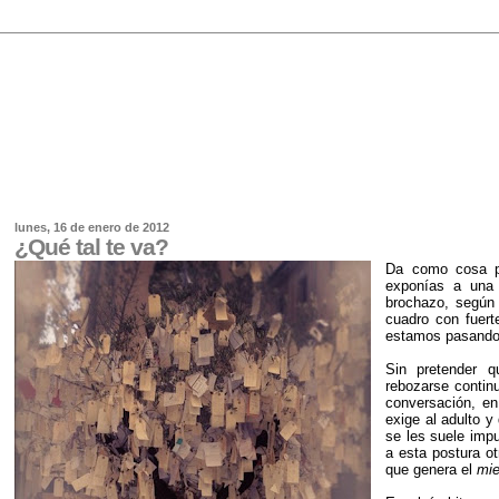
lunes, 16 de enero de 2012
¿Qué tal te va?
Da como cosa pr
exponías a una 
brochazo, según
cuadro con fuer
estamos pasando
Sin pretender q
rebozarse continu
conversación, en
exige al adulto y
se les suele impu
a esta postura o
que genera el
mi