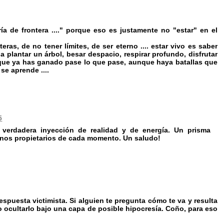
a de frontera ...." porque eso es justamente no "estar" en el
teras, de no tener límites, de ser eterno .... estar vivo es saber
 plantar un árbol, besar despacio, respirar profundo, disfrutar
er que ya has ganado pase lo que pase, aunque haya batallas que
se aprende ....
5
verdadera inyección de realidad y de energía. Un prisma
ernos propietarios de cada momento. Un saludo!
puesta victimista. Si alguien te pregunta cómo te va y resulta
o ocultarlo bajo una capa de posible hipocresía. Coño, para eso