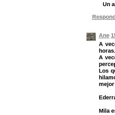
Un a
Respond
Ane
1
A vec
horas
A vec
percep
Los q
hilam
mejor 
Ederra
Mila e