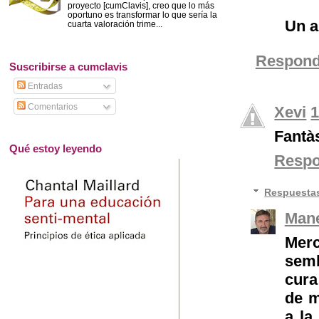
proyecto [cumClavis], creo que lo más
oportuno es transformar lo que sería la
Un a
cuarta valoración trime...
Respond
Suscribirse a cumclavis
Entradas
Comentarios
Xevi
1
Fantàs
Qué estoy leyendo
Resp
Respuesta
Mane
Merc
semb
cura
de m
a la