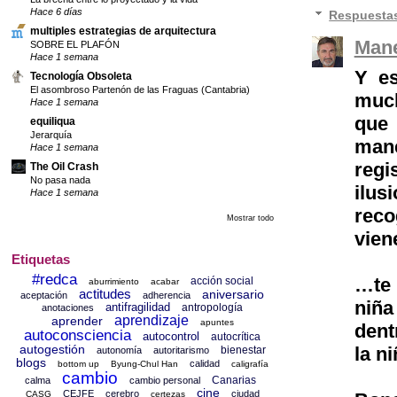
Hace 6 días
Respuesta
multiples estrategias de arquitectura
Mane
SOBRE EL PLAFÓN
Hace 1 semana
Y es
Tecnología Obsoleta
El asombroso Partenón de las Fraguas (Cantabria)
much
Hace 1 semana
que 
equiliqua
Jerarquía
mane
Hace 1 semana
reg
The Oil Crash
No pasa nada
ilu
Hace 1 semana
reco
Mostrar todo
vien
Etiquetas
#redca
…te 
acción social
aburrimiento
acabar
actitudes
aniversario
aceptación
adherencia
niña
antifragilidad
antropología
anotaciones
aprendizaje
aprender
apuntes
dent
autoconsciencia
autocontrol
autocrítica
autogestión
la n
bienestar
autonomía
autoritarismo
blogs
calidad
bottom up
Byung-Chul Han
caligrafía
cambio
Canarias
calma
cambio personal
cine
CEJFE
cerebro
ciudad
CASG
certezas