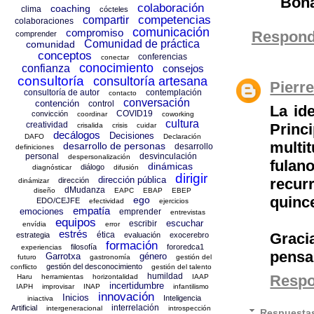
Bona
colaboración
coaching
clima
cócteles
competencias
compartir
colaboraciones
comunicación
compromiso
Respond
comprender
Comunidad de práctica
comunidad
conceptos
conferencias
conectar
conocimiento
confianza
consejos
consultoría
consultoría artesana
Pierr
consultoría de autor
contemplación
contacto
conversación
contención
control
La id
COVID19
convicción
coordinar
coworking
cultura
creatividad
Princ
crisalida
crisis
cuidar
decálogos
Decisiones
DAFO
Declaración
multi
desarrollo de personas
desarrollo
definiciones
personal
desvinculación
despersonalización
fula
dinámicas
diálogo
diagnósticar
difusión
dirigir
dirección pública
recur
dirección
dinámizar
dMudanza
diseño
EAPC
EBAP
EBEP
quince
ego
EDO/CEJFE
efectividad
ejercicios
empatía
emociones
emprender
entrevistas
equipos
escuchar
escribir
envídia
error
estrés
Graci
ética
estrategia
evaluación
exocerebro
formación
filosofía
fororedca1
experiencias
pensa
Garrotxa
género
futuro
gastronomía
gestión del
gestión del desconocimiento
conflicto
gestión del talento
humildad
Resp
Haru
herramientas
horizontalidad
IAAP
incertidumbre
IAPH
improvisar
INAP
infantilismo
innovación
Inicios
Inteligencia
iniactiva
interrelación
Artificial
intergeneracional
introspección
Respuesta