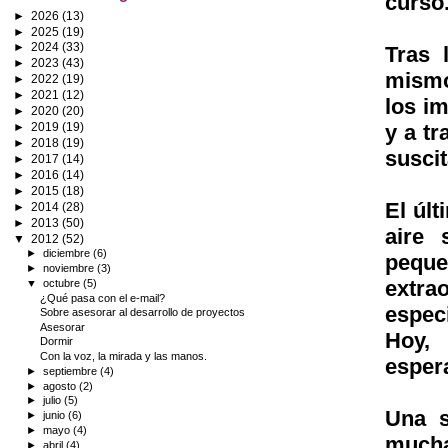
curso
►
2026
(13)
►
2025
(19)
►
2024
(33)
Tras 
►
2023
(43)
mismo
►
2022
(19)
►
2021
(12)
los i
►
2020
(20)
y a t
►
2019
(19)
►
2018
(19)
suscit
►
2017
(14)
►
2016
(14)
►
2015
(18)
El últ
►
2014
(28)
►
2013
(50)
aire 
▼
2012
(52)
►
diciembre
(6)
pequ
►
noviembre
(3)
extra
▼
octubre
(5)
¿Qué pasa con el e-mail?
espec
Sobre asesorar al desarrollo de proyectos
Asesorar
Hoy,
Dormir
Con la voz, la mirada y las manos.
espera
►
septiembre
(4)
►
agosto
(2)
►
julio
(5)
Una s
►
junio
(6)
►
mayo
(4)
mucha
►
abril
(4)