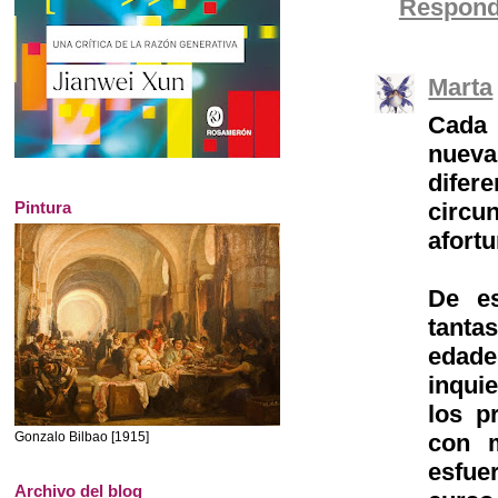
Respond
Marta
Cada 
nueva
difer
circu
Pintura
afortu
De es
tanta
edad
inquie
los p
con m
Gonzalo Bilbao [1915]
esfue
Archivo del blog