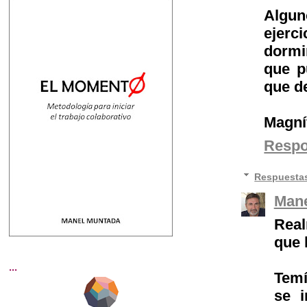
Algun
ejerc
dormi
que p
que d
Magníf
Resp
Respuesta
Mane
Real
que 
...
Temí
se i