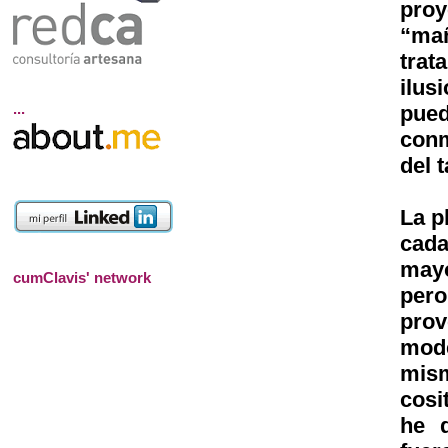
proy
“mañ
trat
ilus
...
pued
conm
del t
La p
cad
mayo
cumClavis' network
pero
pro
mode
mism
cosi
he 