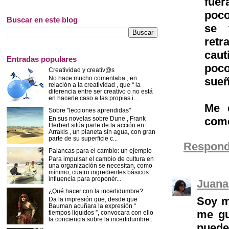
fuer
poco
Buscar en este blog
se 
ret
caut
Entradas populares
poco
Creatividad y creativ@s
No hace mucho comentaba , en
sueñ
relación a la creatividad , que “ la
diferencia entre ser creativo o no está
en hacerle caso a las propias i...
Me e
Sobre "lecciones aprendidas"
En sus novelas sobre Dune , Frank
come
Herbert sitúa parte de la acción en
Arrakis , un planeta sin agua, con gran
parte de su superficie c...
Respond
Palancas para el cambio: un ejemplo
Para impulsar el cambio de cultura en
una organización se necesitan, como
mínimo, cuatro ingredientes básicos:
influencia para proponér...
Juana
¿Qué hacer con la incertidumbre?
Soy m
Da la impresión que, desde que
Bauman acuñara la expresión “
me gu
tiempos líquidos ”, convocara con ello
la conciencia sobre la incertidumbre...
pueden