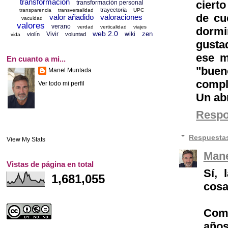
transformación
cierto
transformación personal
trayectoria
transparencia
transversalidad
UPC
de cu
valor añadido
valoraciones
vacuidad
valores
verano
verdad
verticalidad
viajes
dormi
web 2.0
zen
Vivir
wiki
violín
voluntad
vida
gusta
ese m
En cuanto a mi...
"buen
Manel Muntada
compl
Ver todo mi perfil
Un ab
Resp
Respuesta
View My Stats
Mane
Vistas de página en total
Sí, 
1,681,055
cosa
Como
años