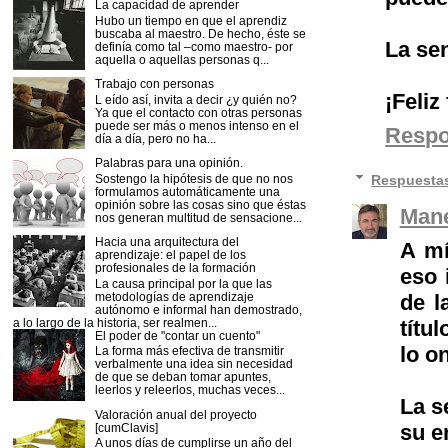
La capacidad de aprender
Hubo un tiempo en que el aprendiz
buscaba al maestro. De hecho, éste se
La sen
definía como tal –como maestro- por
aquella o aquellas personas q...
Trabajo con personas
¡Feliz
L eído así, invita a decir ¿y quién no?
Ya que el contacto con otras personas
puede ser más o menos intenso en el
Resp
día a día, pero no ha...
Palabras para una opinión.
Respuesta
Sostengo la hipótesis de que no nos
formulamos automáticamente una
opinión sobre las cosas sino que éstas
Mane
nos generan multitud de sensacione...
Hacia una arquitectura del
A mí
aprendizaje: el papel de los
profesionales de la formación
eso 
La causa principal por la que las
de l
metodologías de aprendizaje
autónomo e informal han demostrado,
títu
a lo largo de la historia, ser realmen...
El poder de "contar un cuento"
lo o
La forma más efectiva de transmitir
verbalmente una idea sin necesidad
de que se deban tomar apuntes,
leerlos y releerlos, muchas veces...
La s
Valoración anual del proyecto
su 
[cumClavis]
A unos días de cumplirse un año del