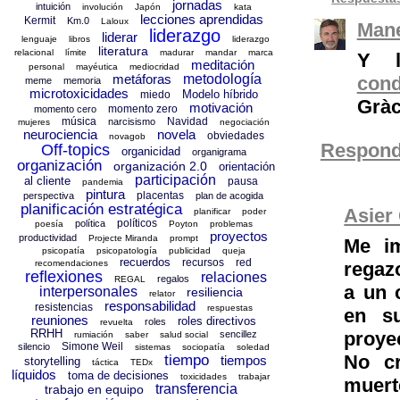
jornadas
intuición
involución
Japón
kata
lecciones aprendidas
Kermit
Km.0
Laloux
Mane
liderazgo
liderar
lenguaje
libros
liderazgo
literatura
relacional
límite
madurar
mandar
marca
Y l
meditación
personal
mayéutica
mediocridad
metáforas
metodología
con
meme
memoria
microtoxicidades
Modelo híbrido
miedo
Gràc
motivación
momento zero
momento cero
música
Navidad
narcisismo
mujeres
negociación
neurociencia
novela
obviedades
novagob
Respond
Off-topics
organicidad
organigrama
organización
organización 2.0
orientación
participación
al cliente
pausa
pandemia
pintura
placentas
perspectiva
plan de acogida
planificación estratégica
Asier 
planificar
poder
políticos
política
poesía
Poyton
problemas
proyectos
productividad
Projecte Miranda
prompt
Me im
psicopatía
psicopatología
publicidad
queja
recuerdos
recursos
red
regaz
recomendaciones
reflexiones
relaciones
regalos
REGAL
a un 
interpersonales
resiliencia
relator
responsabilidad
resistencias
respuestas
en s
reuniones
roles directivos
roles
revuelta
RRHH
proye
sencillez
rumiación
saber
salud social
Simone Weil
silencio
sistemas
sociopatía
soledad
No c
tiempo
tiempos
storytelling
táctica
TEDx
líquidos
toma de decisiones
toxicidades
trabajar
muert
transferencia
trabajo en equipo