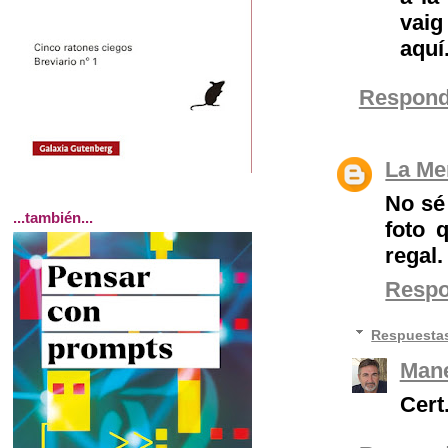
vaig
aquí
Respond
La Me
No sé 
...también...
foto 
regal.
Resp
Respuesta
Mane
Cert