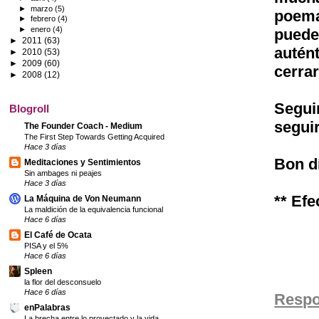
►
marzo
(5)
poema
►
febrero
(4)
►
enero
(4)
puede
►
2011
(63)
autén
►
2010
(53)
►
2009
(60)
cerrar
►
2008
(12)
Segui
Blogroll
segui
The Founder Coach - Medium
The First Step Towards Getting Acquired
Hace 3 días
Bon d
Meditaciones y Sentimientos
Sin ambages ni peajes
Hace 3 días
** Efe
La Máquina de Von Neumann
La maldición de la equivalencia funcional
Hace 6 días
El Café de Ocata
PISA y el 5%
Hace 6 días
Spleen
la flor del desconsuelo
Hace 6 días
Resp
enPalabras
La brecha entre lo proyectado y la vida