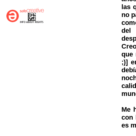
las 
no p
como
del
desp
Creo
que 
;)] 
debí
noc
cali
mund
Me h
con 
es 