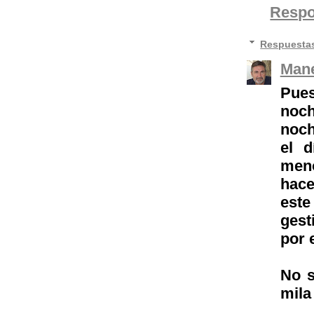
Resp
Respuesta
Mane
Pues
noch
noch
el 
men
hace
este
gest
por
No s
mila