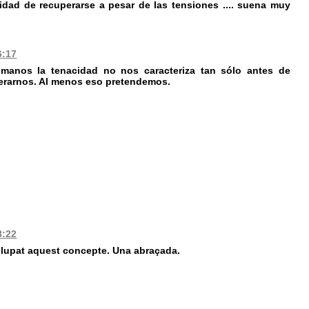
cidad de recuperarse a pesar de las tensiones .... suena muy
6:17
humanos la tenacidad no nos caracteriza tan sólo antes de
erarnos. Al menos eso pretendemos.
8:22
olupat aquest concepte. Una abraçada.