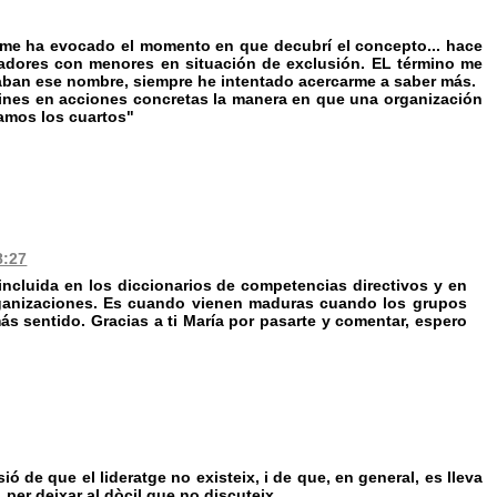
 me ha evocado el momento en que decubrí el concepto... hace
dores con menores en situación de exclusión. EL término me
aban ese nombre, siempre he intentado acercarme a saber más.
ines en acciones concretas la manera en que una organización
gamos los cuartos"
8:27
incluida en los diccionarios de competencias directivos y en
organizaciones. Es cuando vienen maduras cuando los grupos
 sentido. Gracias a ti María por pasarte y comentar, espero
ió de que el lideratge no existeix, i de que, en general, es lleva
per deixar al dòcil que no discuteix.