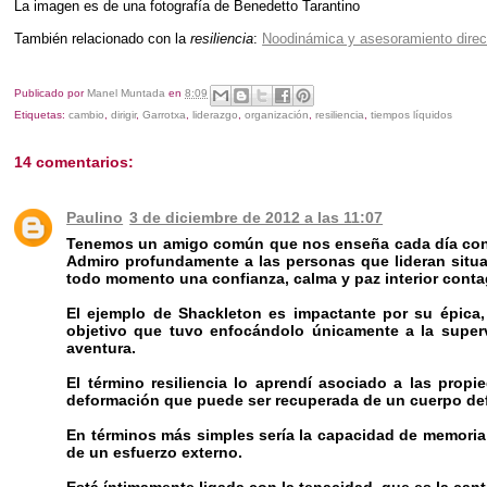
La imagen es de una fotografía de Benedetto Tarantino
También relacionado con la
resiliencia
:
Noodinámica y asesoramiento direc
Publicado por
Manel Muntada
en
8:09
Etiquetas:
cambio
,
dirigir
,
Garrotxa
,
liderazgo
,
organización
,
resiliencia
,
tiempos líquidos
14 comentarios:
Paulino
3 de diciembre de 2012 a las 11:07
Tenemos un amigo común que nos enseña cada día con su
Admiro profundamente a las personas que lideran situa
todo momento una confianza, calma y paz interior conta
El ejemplo de Shackleton es impactante por su épica, 
objetivo que tuvo enfocándolo únicamente a la sup
aventura.
El término resiliencia lo aprendí asociado a las propi
deformación que puede ser recuperada de un cuerpo def
En términos más simples sería la capacidad de memoria
de un esfuerzo externo.