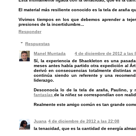
Está íntimamente ligada con la tenacidad, que es la can
El material más resiliente conocido es la tela de araña q
Vivimos tiempos en los que debemos aprender a tejer e
presiones de la incertidumbre...
Responder
Respuestas
Manel Muntada
4 de diciembre de 2012 a las 
Sí, la experiencia de Shackleton es una pasa
meses antes había partido otra expedición al Árt
derivó en consecuencias totalmente distintas m
continúa siendo un referente y una recomend
liderazgo.
Desconocía lo de la tela de araña, Paulino, y
fantasías
de la niñez se correspondían con realida
Realmente este amigo común es tan grande como a
Juana
4 de diciembre de 2012 a las 22:08
la tenacidad, que es la cantidad de energía alma