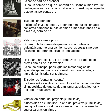
La capacidad de aprender
Hubo un tiempo en que el aprendiz buscaba al maestro. De
hecho, éste se definía como tal –como maestro- por aquella
o aquellas personas q...
Trabajo con personas
L eído así, invita a decir ¿y quién no? Ya que el contacto
con otras personas puede ser más o menos intenso en el
día a día, pero no ha...
Palabras para una opinión.
Sostengo la hipótesis de que no nos formulamos
automáticamente una opinión sobre las cosas sino que
éstas nos generan multitud de sensacione...
Hacia una arquitectura del aprendizaje: el papel de los
profesionales de la formación
La causa principal por la que las metodologías de
aprendizaje autónomo e informal han demostrado, a lo
largo de la historia, ser realmen...
El poder de "contar un cuento"
La forma más efectiva de transmitir verbalmente una idea
sin necesidad de que se deban tomar apuntes, leerlos y
releerlos, muchas veces...
Valoración anual del proyecto [cumClavis]
A unos días de cumplirse un año del proyecto [cumClavis],
creo que lo más oportuno es transformar lo que sería la
cuarta valoración trime...