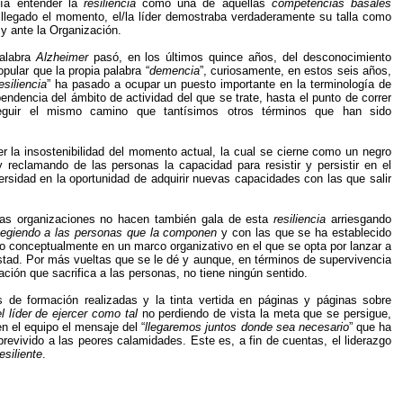
bía entender la
resiliencia
como una de aquellas
competencias basales
 llegado el momento, el/la líder demostraba verdaderamente su talla como
 y ante la Organización.
palabra
Alzheimer
pasó, en los últimos quince años, del desconocimiento
opular que la propia palabra “
demencia
”, curiosamente, en estos seis años,
esiliencia
” ha pasado a ocupar un puesto importante en la terminología de
endencia del ámbito de actividad del que se trate, hasta el punto de correr
seguir el mismo camino que tantísimos otros términos que han sido
r la insostenibilidad del momento actual, la cual se cierne como un negro
 reclamando de las personas la capacidad para resistir y persistir en el
rsidad en la oportunidad de adquirir nuevas capacidades con las que salir
 las organizaciones no hacen también gala de esta
resiliencia
arriesgando
tegiendo a las personas que la componen
y con las que se ha establecido
o conceptualmente en un marco organizativo en el que se opta por lanzar a
estad. Por más vueltas que se le dé y aunque, en términos de supervivencia
ción que sacrifica a las personas, no tiene ningún sentido.
de formación realizadas y la tinta vertida en páginas y páginas sobre
l líder de ejercer como tal
no perdiendo de vista la meta que se persigue,
n el equipo el mensaje del “
llegaremos juntos donde sea necesario
” que ha
evivido a las peores calamidades. Este es, a fin de cuentas, el liderazgo
resiliente
.