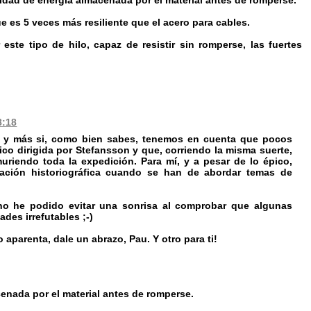
tidad de energía almacenada por el material antes de romperse.
ue es 5 veces más resiliente que el acero para cables.
ste tipo de hilo, capaz de resistir sin romperse, las fuertes
8:18
da y más si, como bien sabes, tenemos en cuenta que pocos
ico dirigida por Stefansson y que, corriendo la misma suerte,
uriendo toda la expedición. Para mí, y a pesar de lo épico,
ación historiográfica cuando se han de abordar temas de
 no he podido evitar una sonrisa al comprobar que algunas
des irrefutables ;-)
parenta, dale un abrazo, Pau. Y otro para ti!
cenada por el material antes de romperse.