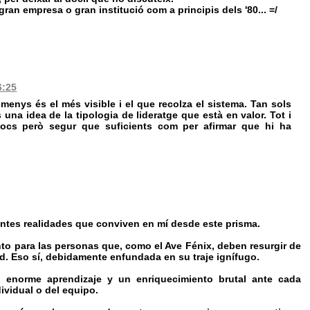
n empresa o gran institució com a principis dels '80... =/
6:25
enys és el més visible i el que recolza el sistema. Tan sols
 una idea de la tipologia de lideratge que està en valor. Tot i
 pocs però segur que suficients com per afirmar que hi ha
entes realidades que conviven en mí desde este prisma.
nto para las personas que, como el Ave Fénix, deben resurgir de
d. Eso sí, debidamente enfundada en su traje ignífugo.
n enorme aprendizaje y un enriquecimiento brutal ante cada
ndividual o del equipo.