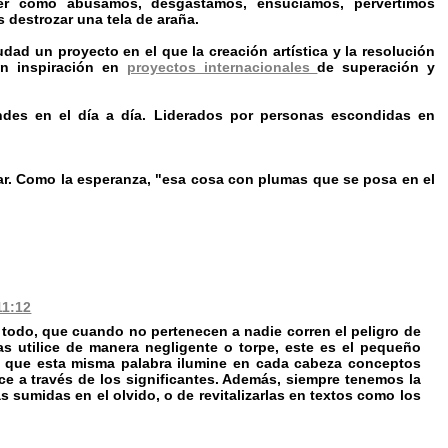
ver cómo abusamos, desgastamos, ensuciamos, pervertimos
 destrozar una tela de araña.
ad un proyecto en el que la creación artística y la resolución
an inspiración en
proyectos internacionales
de superación y
ndes en el día a día. Liderados por personas escondidas en
r. Como la esperanza, "esa cosa con plumas que se posa en el
11:12
todo, que cuando no pertenecen a nadie corren el peligro de
as utilice de manera negligente o torpe, este es el pequeño
de que esta misma palabra ilumine en cada cabeza conceptos
ce a través de los significantes. Además, siempre tenemos la
sumidas en el olvido, o de revitalizarlas en textos como los