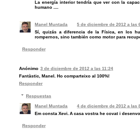
La energía interior tendría que ver con la capa
humano ....
Manel Muntada
5 de diciembre de 2012 a las 
Sí, quizás a diferencia de la Física, en los 
rompernos, sino también como motor para recup
Responder
Anónimo
3 de diciembre de 2012 a las 11:24
Fantàstic, Manel. Ho comparteixo al 100%!
Responder
Respuestas
Manel Muntada
4 de diciembre de 2012 a las 
Em consta Xevi. A casa vostra he covat i desenv
Responder