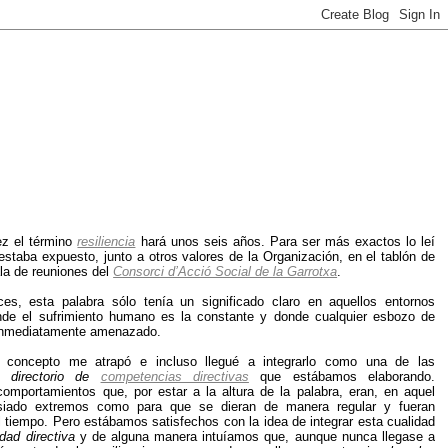
ez el término
resiliencia
hará unos seis años. Para ser más exactos lo leí
estaba expuesto, junto a otros valores de la Organización, en el tablón de
la de reuniones del
Consorci d’Acció Social de la Garrotxa
.
es, esta palabra sólo tenía un significado claro en aquellos entornos
nde el sufrimiento humano es la constante y donde cualquier esbozo de
 inmediatamente amenazado.
 concepto me atrapó e incluso llegué a integrarlo como una de las
el
directorio de
competencias directivas
que estábamos elaborando.
omportamientos que, por estar a la altura de la palabra, eran, en aquel
iado extremos como para que se dieran de manera regular y fueran
 tiempo. Pero estábamos satisfechos con la idea de integrar esta cualidad
dad directiva
y de alguna manera intuíamos que, aunque nunca llegase a