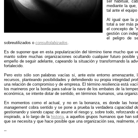
ser habitual, ca
mediante la que,
tal ante el equipo
Al igual que la 
total a ser más p
el concepto de “
r
gestión con indep
el peligro de 
sobreutilizados o
consultolabizados
.
Es de suponer que en esta popularización del término tiene mucho que ve
manto sobre muchas organizaciones ocultando cualquier futuro posible y
empeño de seguir adelante, capeando la situación y transformando la adve
fortalecido.
Pero esto sólo son palabras vacías si, ante este entorno amenazante,
recursos, planteando posibilidades y defendiendo su propia integridad
pro
una relación de compromiso y de empresa. El término
resiliencia
está vací
los marineros por la borda para salvar la nave de los embates de la temp
económica, se intente dotar de sentido, en términos humanos, una organiza
En momentos como el actual, y no en la bonanza, es donde las horas 
management
cobra sentido y se pone a prueba la verdadera
capacidad de
gestionando y siendo capaz de asumir el riesgo y, sobre todo, reforzando e
inspirado, a lo largo de la
historia
, a aquellos grupos humanos que han sobr
que se necesita y que hace posible que una organización sea, realmente,
--