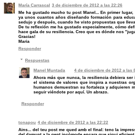
María Carrascal
3 de diciembre de 2012 a las 22:26
Me ha gustado mucho tu post Manel... En primer lugar,
ya unos cuantos años diseñando formación para educa
sedujo y después, cuando he visto propuestas que llev
De tu reflexión me ha gustado especialmente, cómo def
hace gala de su resiliencia. Creo que es dónde nos "ju
Gracias!
Maria
Responder
Respuestas
Manel Muntada
4 de diciembre de 2012 a las 
Ahora más que nunca, la resiliencia debiera ser 
el sistema de valores que inspira a nuestras 
humanos demuestran su fortaleza y adquieren más
seguir viéndote por aquí. Un abrazo.
Responder
tonapou
4 de diciembre de 2012 a las 22:22
Ains... del teu post me qued amb el final: tenc la impress
del damunt a la gent incòmode encara que sigui eficient, 