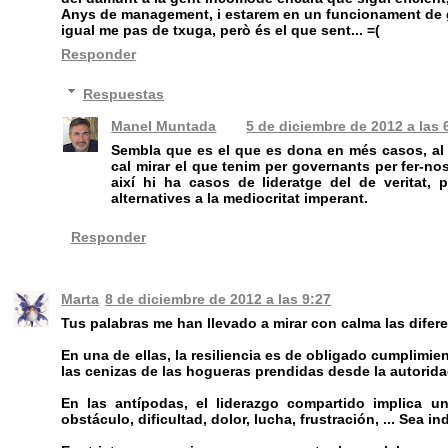
Anys de management, i estarem en un funcionament de gra
igual me pas de txuga, però és el que sent... =(
Responder
Respuestas
Manel Muntada
5 de diciembre de 2012 a las 
Sembla que es el que es dona en més casos, al m
cal mirar el que tenim per governants per fer-nos
així hi ha casos de lideratge del de veritat,
alternatives a la mediocritat imperant.
Responder
Marta
8 de diciembre de 2012 a las 9:27
Tus palabras me han llevado a mirar con calma las difer
En una de ellas, la resiliencia es de obligado cumplimie
las cenizas de las hogueras prendidas desde la autorida
En las antípodas, el liderazgo compartido implica u
obstáculo, dificultad, dolor, lucha, frustración, ... Sea i