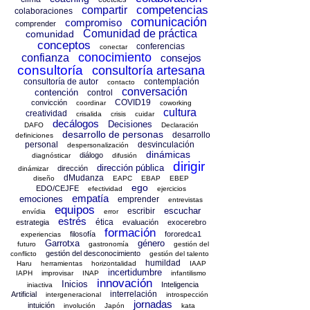
competencias
compartir
colaboraciones
comunicación
compromiso
comprender
Comunidad de práctica
comunidad
conceptos
conferencias
conectar
conocimiento
confianza
consejos
consultoría
consultoría artesana
consultoría de autor
contemplación
contacto
conversación
contención
control
COVID19
convicción
coordinar
coworking
cultura
creatividad
crisalida
crisis
cuidar
decálogos
Decisiones
DAFO
Declaración
desarrollo de personas
desarrollo
definiciones
personal
desvinculación
despersonalización
dinámicas
diálogo
diagnósticar
difusión
dirigir
dirección pública
dirección
dinámizar
dMudanza
diseño
EAPC
EBAP
EBEP
ego
EDO/CEJFE
efectividad
ejercicios
empatía
emociones
emprender
entrevistas
equipos
escuchar
escribir
envídia
error
estrés
ética
estrategia
evaluación
exocerebro
formación
filosofía
fororedca1
experiencias
Garrotxa
género
futuro
gastronomía
gestión del
gestión del desconocimiento
conflicto
gestión del talento
humildad
Haru
herramientas
horizontalidad
IAAP
incertidumbre
IAPH
improvisar
INAP
infantilismo
innovación
Inicios
Inteligencia
iniactiva
interrelación
Artificial
intergeneracional
introspección
jornadas
intuición
involución
Japón
kata