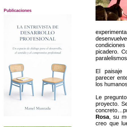
Publicaciones
experiment
desenvuelv
condiciones
picadero. C
paralelismos
El paisaje
parecer ent
los humanos
Le pregunt
proyecto. S
concreto…p
Rosa
, su m
creo que lu