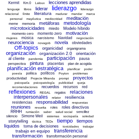
lecciones aprendidas
Kermit
Km.0
Laloux
liderazgo
liderar
lenguaje
libros
liderazgo
literatura
relacional
límite
madurar
mandar
marca
meditación
personal
mayéutica
mediocridad
metáforas
metodología
meme
memoria
microtoxicidades
Modelo híbrido
miedo
motivación
momento zero
momento cero
música
Navidad
narcisismo
mujeres
negociación
neurociencia
novela
obviedades
novagob
Off-topics
organicidad
organigrama
organización
organización 2.0
orientación
participación
al cliente
pausa
pandemia
pintura
placentas
perspectiva
plan de acogida
planificación estratégica
planificar
poder
políticos
política
poesía
Poyton
problemas
proyectos
productividad
Projecte Miranda
prompt
psicopatía
psicopatología
publicidad
queja
recuerdos
recursos
red
recomendaciones
reflexiones
relaciones
regalos
REGAL
interpersonales
resiliencia
relator
responsabilidad
resistencias
respuestas
reuniones
roles directivos
roles
revuelta
RRHH
sencillez
rumiación
saber
salud social
Simone Weil
silencio
sistemas
sociopatía
soledad
tiempo
tiempos
storytelling
táctica
TEDx
líquidos
toma de decisiones
toxicidades
trabajar
transferencia
trabajo en equipo
transformación
transformación personal