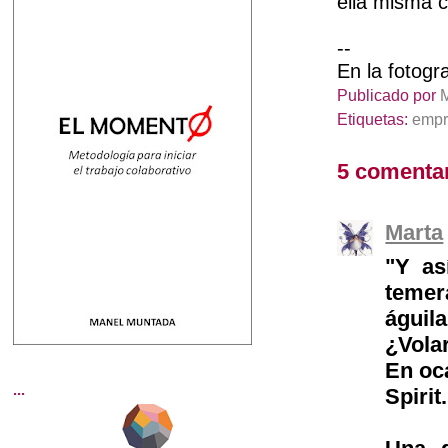
ella misma 
--
En la fotogr
Publicado por
Etiquetas:
empr
5 comentar
Marta
"Y as
temer
águil
¿Vola
En oc
...
Spirit