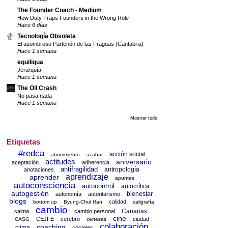
The Founder Coach - Medium
How Duty Traps Founders in the Wrong Role
Hace 6 días
Tecnología Obsoleta
El asombroso Partenón de las Fraguas (Cantabria)
Hace 1 semana
equiliqua
Jerarquía
Hace 1 semana
The Oil Crash
No pasa nada
Hace 1 semana
Mostrar todo
Etiquetas
#redca
acción social
aburrimiento
acabar
actitudes
aniversario
aceptación
adherencia
antifragilidad
antropología
anotaciones
aprendizaje
aprender
apuntes
autoconsciencia
autocontrol
autocrítica
autogestión
bienestar
autonomía
autoritarismo
blogs
calidad
bottom up
Byung-Chul Han
caligrafía
cambio
Canarias
calma
cambio personal
cine
CEJFE
cerebro
ciudad
CASG
certezas
colaboración
coaching
clima
cócteles