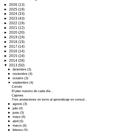
►
2026
(13)
►
2025
(19)
►
2024
(33)
►
2023
(43)
►
2022
(19)
►
2021
(12)
►
2020
(20)
►
2019
(19)
►
2018
(19)
►
2017
(14)
►
2016
(14)
►
2015
(18)
►
2014
(28)
▼
2013
(50)
►
diciembre
(3)
►
noviembre
(4)
►
octubre
(3)
▼
septiembre
(4)
Corsés
El plan nuestro de cada día…
Cajones
Tres anotaciones en torno al aprendizaje en consul...
►
agosto
(3)
►
julio
(4)
►
junio
(3)
►
mayo
(6)
►
abril
(5)
►
marzo
(6)
►
febrero
(5)