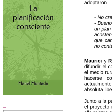
adoptaron…
-
No cre
- Bueno
un plan
acostem
que cam
no cont
Maurici
y
R
difundir el 
el medio rur
hacerse c
actualmente
absoluta lib
Junto a la p
el proyecto
...