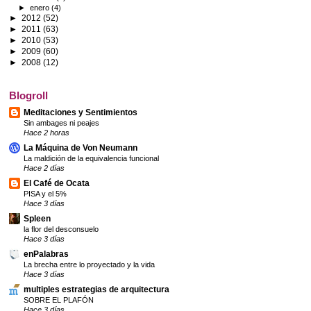
►
enero
(4)
►
2012
(52)
►
2011
(63)
►
2010
(53)
►
2009
(60)
►
2008
(12)
Blogroll
Meditaciones y Sentimientos
Sin ambages ni peajes
Hace 2 horas
La Máquina de Von Neumann
La maldición de la equivalencia funcional
Hace 2 días
El Café de Ocata
PISA y el 5%
Hace 3 días
Spleen
la flor del desconsuelo
Hace 3 días
enPalabras
La brecha entre lo proyectado y la vida
Hace 3 días
multiples estrategias de arquitectura
SOBRE EL PLAFÓN
Hace 3 días