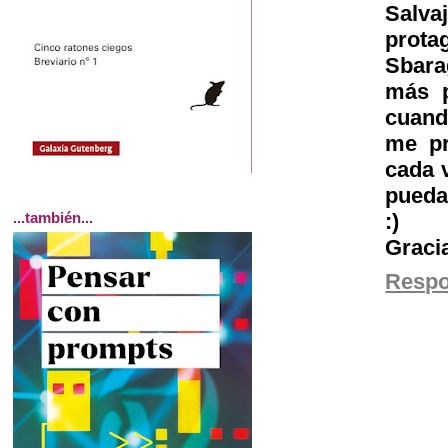
Salva
prota
Sbara
más p
cuand
me pr
cada v
puedas
:)
...también...
Graci
Resp