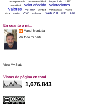
trayectoria
transparencia
transversalidad
UPC
valor añadido
valoraciones
vacuidad
valores
verano
verdad
verticalidad
viajes
web 2.0
zen
Vivir
wiki
violín
voluntad
vida
En cuanto a mi...
Manel Muntada
Ver todo mi perfil
View My Stats
Vistas de página en total
1,676,843