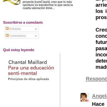
proyecto [cumClavis], creo que lo más
arri
oportuno es transformar lo que sería la
cuarta valoración trime...
los 
pros
Suscribirse a cumclavis
Cre
Entradas
conc
Comentarios
futu
pasa
Qué estoy leyendo
inco
dete
madu
Respond
Angel
Hace 