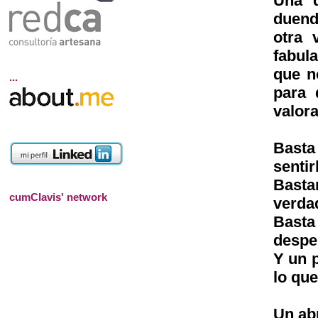
Una d
duend
otra 
fabul
que n
...
para 
valora
Basta
sentir
Bastan
cumClavis' network
verda
Basta
desper
Y un 
lo qu
Un ab