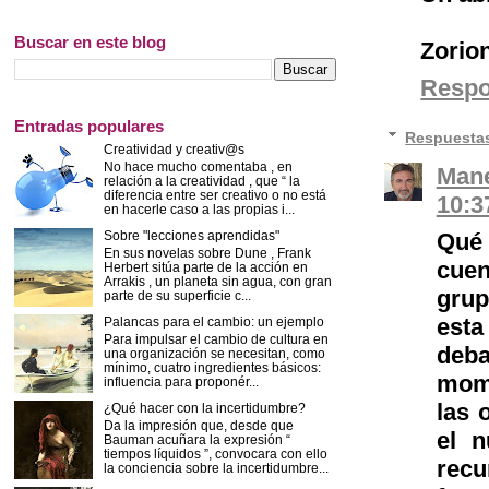
Buscar en este blog
Zorio
Resp
Entradas populares
Respuesta
Creatividad y creativ@s
No hace mucho comentaba , en
Mane
relación a la creatividad , que “ la
diferencia entre ser creativo o no está
10:3
en hacerle caso a las propias i...
Qué 
Sobre "lecciones aprendidas"
En sus novelas sobre Dune , Frank
cuen
Herbert sitúa parte de la acción en
Arrakis , un planeta sin agua, con gran
grup
parte de su superficie c...
esta
Palancas para el cambio: un ejemplo
Para impulsar el cambio de cultura en
deba
una organización se necesitan, como
mínimo, cuatro ingredientes básicos:
mome
influencia para proponér...
las 
¿Qué hacer con la incertidumbre?
Da la impresión que, desde que
el n
Bauman acuñara la expresión “
tiempos líquidos ”, convocara con ello
recu
la conciencia sobre la incertidumbre...