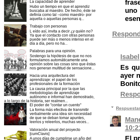
fras
La capacidad de aprender
Hubo un tiempo en que el aprendiz
uno
buscaba al maestro. De hecho, éste se
definía como tal –como maestro- por
esen
aquella o aquellas personas q...
Trabajo con personas
L eído así, invita a decir ¿y quién no?
Respond
Ya que el contacto con otras personas
puede ser más o menos intenso en el
día a día, pero no ha...
Palabras para una opinión.
Isabel
Sostengo la hipótesis de que no nos
formulamos automáticamente una
opinión sobre las cosas sino que éstas
Es qu
nos generan multitud de sensacione...
ayer 
Hacia una arquitectura del
aprendizaje: el papel de los
Bonito
profesionales de la formación
La causa principal por la que las
Resp
metodologías de aprendizaje
autónomo e informal han demostrado,
a lo largo de la historia, ser realmen...
El poder de "contar un cuento"
Respuesta
La forma más efectiva de transmitir
verbalmente una idea sin necesidad
Mane
de que se deban tomar apuntes,
leerlos y releerlos, muchas veces...
10:2
Valoración anual del proyecto
[cumClavis]
El p
A unos días de cumplirse un año del