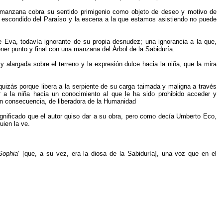
la manzana cobra su sentido primigenio como objeto de deseo y motivo de
r escondido del Paraíso y la escena a la que estamos asistiendo no puede
a de Eva, todavía ignorante de su propia desnudez; una ignorancia a la que,
er punto y final con una manzana del Árbol de la Sabiduría.
 y alargada sobre el terreno y la expresión dulce hacia la niña, que la mira
 quizás porque libera a la serpiente de su carga taimada y maligna a través
 a la niña hacia un conocimiento al que le ha sido prohibido acceder y
en consecuencia, de liberadora de la Humanidad
significado que el autor quiso dar a su obra, pero como decía Umberto Eco,
uien la ve.
Sophia
’ [que, a su vez, era la diosa de la Sabiduría], una voz que en el