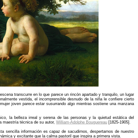
scena transcurre en lo que parece un rincón apartado y tranquilo, un lugar
enalmente vestida, el incomprensible desnudo de la niña le confiere cierto
la mujer joven parece estar susurrando algo mientras sostiene una manzana
co, la belleza irreal y serena de las personas y la quietud estática del
a maestría técnica de su autor,
William-Adolphe Bouguereau
[1825-1905].
sta sencilla información es capaz de sacudirnos, despertarnos de nuestro
ámica y excitante que la calma pastoril que inspira a primera vista.