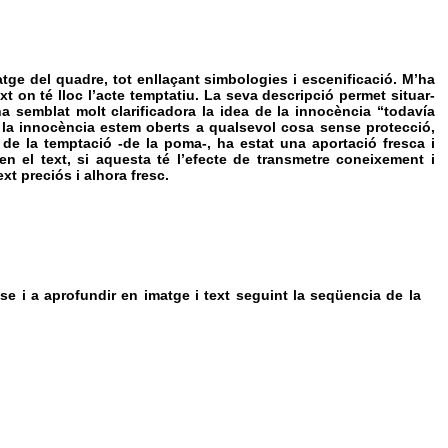
tge del quadre, tot enllaçant simbologies i escenificació. M’ha
xt on té lloc l’acte temptatiu. La seva descripció permet situar-
ha semblat molt clarificadora la idea de la innocència “todavía
la innocència estem oberts a qualsevol cosa sense protecció,
ció de la temptació -de la poma-, ha estat una aportació fresca i
en el text, si aquesta té l’efecte de transmetre coneixement i
xt preciós i alhora fresc.
se i a aprofundir en imatge i text seguint la seqüencia de la