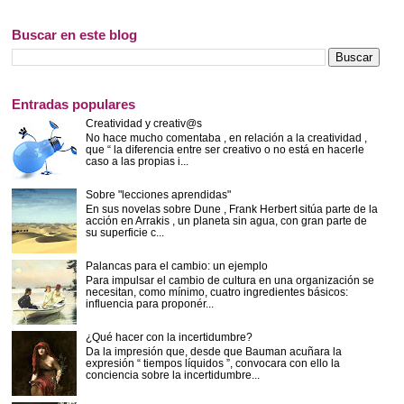
Buscar en este blog
Entradas populares
Creatividad y creativ@s
No hace mucho comentaba , en relación a la creatividad ,
que “ la diferencia entre ser creativo o no está en hacerle
caso a las propias i...
Sobre "lecciones aprendidas"
En sus novelas sobre Dune , Frank Herbert sitúa parte de la
acción en Arrakis , un planeta sin agua, con gran parte de
su superficie c...
Palancas para el cambio: un ejemplo
Para impulsar el cambio de cultura en una organización se
necesitan, como mínimo, cuatro ingredientes básicos:
influencia para proponér...
¿Qué hacer con la incertidumbre?
Da la impresión que, desde que Bauman acuñara la
expresión “ tiempos líquidos ”, convocara con ello la
conciencia sobre la incertidumbre...