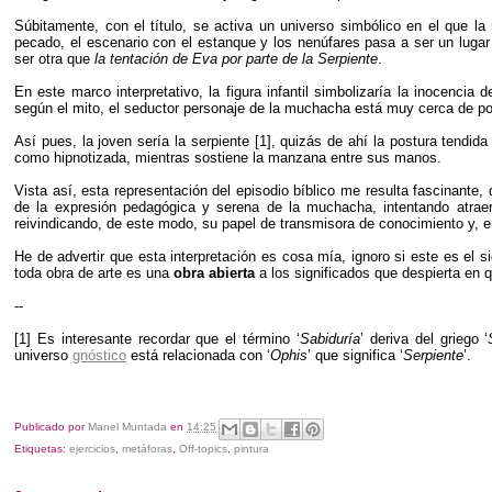
Súbitamente, con el título, se activa un universo simbólico en el que 
pecado, el escenario con el estanque y los nenúfares pasa a ser un luga
ser otra que
la tentación de Eva por parte de la Serpiente
.
En este marco interpretativo, la figura infantil simbolizaría la inocenci
según el mito, el seductor personaje de la muchacha está muy cerca de pon
Así pues, la joven sería la serpiente [1], quizás de ahí la postura tendida
como hipnotizada, mientras sostiene la manzana entre sus manos.
Vista así, esta representación del episodio bíblico me resulta fascinante,
de la expresión pedagógica y serena de la muchacha, intentando atraer
reivindicando, de este modo, su papel de transmisora de conocimiento y, 
He de advertir que esta interpretación es cosa mía, ignoro si este es el 
toda obra de arte es una
obra abierta
a los significados que despierta en q
--
[1] Es interesante recordar que el término ‘
Sabiduría
’ deriva del griego ‘
universo
gnóstico
está relacionada con ‘
Ophis
’ que significa ‘
Serpiente
’.
Publicado por
Manel Muntada
en
14:25
Etiquetas:
ejercicios
,
metáforas
,
Off-topics
,
pintura