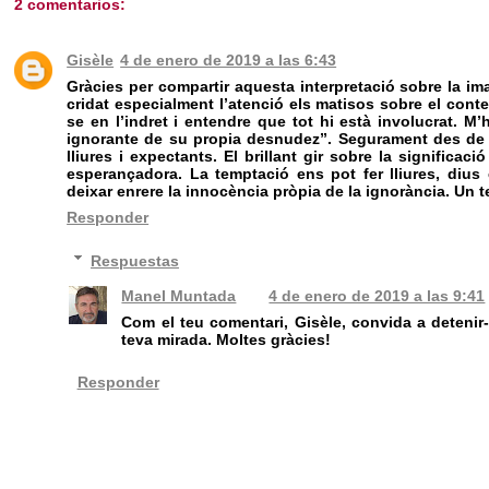
2 comentarios:
Gisèle
4 de enero de 2019 a las 6:43
Gràcies per compartir aquesta interpretació sobre la ima
cridat especialment l’atenció els matisos sobre el conte
se en l’indret i entendre que tot hi està involucrat. M’
ignorante de su propia desnudez”. Segurament des de 
lliures i expectants. El brillant gir sobre la significa
esperançadora. La temptació ens pot fer lliures, dius 
deixar enrere la innocència pròpia de la ignorància. Un te
Responder
Respuestas
Manel Muntada
4 de enero de 2019 a las 9:41
Com el teu comentari, Gisèle, convida a detenir-
teva mirada. Moltes gràcies!
Responder