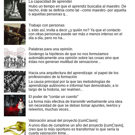
La capacidad de aprender
Hubo un tiempo en que el aprendiz buscaba al maestro. De
hecho, éste se definía como tal –como maestro- por aquella
o aquellas personas q...
Trabajo con personas
L eído así, invita a decir ¿y quién no? Ya que el contacto
con otras personas puede ser más o menos intenso en el
día a día, pero no ha...
Palabras para una opinión.
Sostengo la hipótesis de que no nos formulamos
automáticamente una opinión sobre las cosas sino que
éstas nos generan multitud de sensacione...
Hacia una arquitectura del aprendizaje: el papel de los
profesionales de la formación
La causa principal por la que las metodologías de
aprendizaje autónomo e informal han demostrado, a lo
largo de la historia, ser realmen...
El poder de "contar un cuento"
La forma más efectiva de transmitir verbalmente una idea
sin necesidad de que se deban tomar apuntes, leerlos y
releerlos, muchas veces...
Valoración anual del proyecto [cumClavis]
A unos días de cumplirse un año del proyecto [cumClavis],
creo que lo más oportuno es transformar lo que sería la
cuarta valoración trime...