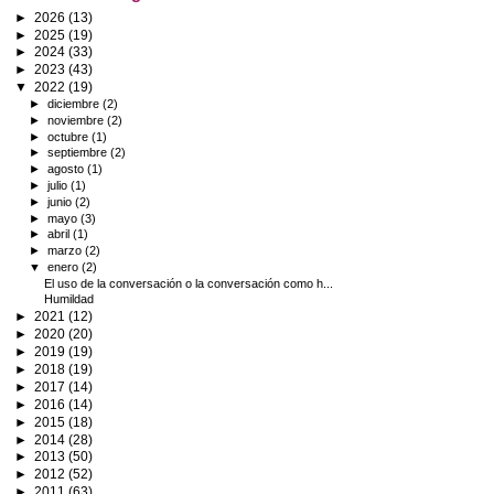
►
2026
(13)
►
2025
(19)
►
2024
(33)
►
2023
(43)
▼
2022
(19)
►
diciembre
(2)
►
noviembre
(2)
►
octubre
(1)
►
septiembre
(2)
►
agosto
(1)
►
julio
(1)
►
junio
(2)
►
mayo
(3)
►
abril
(1)
►
marzo
(2)
▼
enero
(2)
El uso de la conversación o la conversación como h...
Humildad
►
2021
(12)
►
2020
(20)
►
2019
(19)
►
2018
(19)
►
2017
(14)
►
2016
(14)
►
2015
(18)
►
2014
(28)
►
2013
(50)
►
2012
(52)
►
2011
(63)