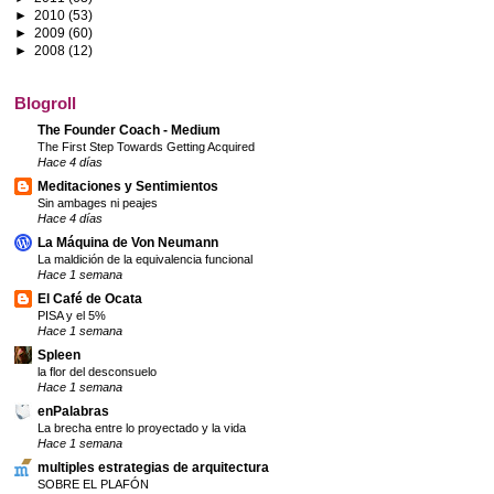
►
2010
(53)
►
2009
(60)
►
2008
(12)
Blogroll
The Founder Coach - Medium
The First Step Towards Getting Acquired
Hace 4 días
Meditaciones y Sentimientos
Sin ambages ni peajes
Hace 4 días
La Máquina de Von Neumann
La maldición de la equivalencia funcional
Hace 1 semana
El Café de Ocata
PISA y el 5%
Hace 1 semana
Spleen
la flor del desconsuelo
Hace 1 semana
enPalabras
La brecha entre lo proyectado y la vida
Hace 1 semana
multiples estrategias de arquitectura
SOBRE EL PLAFÓN