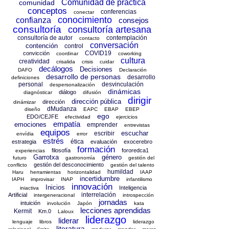
Comunidad de práctica
comunidad
conceptos
conferencias
conectar
conocimiento
confianza
consejos
consultoría
consultoría artesana
consultoría de autor
contemplación
contacto
conversación
contención
control
COVID19
convicción
coordinar
coworking
cultura
creatividad
crisalida
crisis
cuidar
decálogos
Decisiones
DAFO
Declaración
desarrollo de personas
desarrollo
definiciones
personal
desvinculación
despersonalización
dinámicas
diálogo
diagnósticar
difusión
dirigir
dirección pública
dirección
dinámizar
dMudanza
diseño
EAPC
EBAP
EBEP
ego
EDO/CEJFE
efectividad
ejercicios
empatía
emociones
emprender
entrevistas
equipos
escuchar
escribir
envídia
error
estrés
ética
estrategia
evaluación
exocerebro
formación
filosofía
fororedca1
experiencias
Garrotxa
género
futuro
gastronomía
gestión del
gestión del desconocimiento
conflicto
gestión del talento
humildad
Haru
herramientas
horizontalidad
IAAP
incertidumbre
IAPH
improvisar
INAP
infantilismo
innovación
Inicios
Inteligencia
iniactiva
interrelación
Artificial
intergeneracional
introspección
jornadas
intuición
involución
Japón
kata
lecciones aprendidas
Kermit
Km.0
Laloux
liderazgo
liderar
lenguaje
libros
liderazgo
literatura