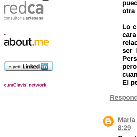
pued
otra
Lo c
...
cara
rela
ser 
Pers
pero
cuan
El p
cumClavis' network
Respond
María
8:29