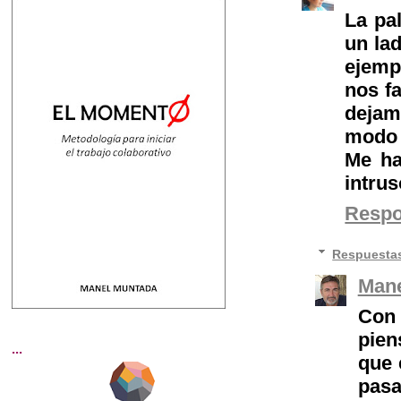
La pa
un lad
ejempl
nos f
dejam
modo 
Me ha
intrus
Resp
Respuesta
Mane
Con 
pien
...
que 
pas