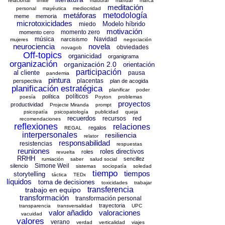
relacional
límite
madurar
mandar
marca
meditación
personal
mayéutica
mediocridad
metáforas
metodología
meme
memoria
microtoxicidades
Modelo híbrido
miedo
motivación
momento zero
momento cero
música
Navidad
narcisismo
mujeres
negociación
neurociencia
novela
obviedades
novagob
Off-topics
organicidad
organigrama
organización
organización 2.0
orientación
participación
al cliente
pausa
pandemia
pintura
placentas
perspectiva
plan de acogida
planificación estratégica
planificar
poder
políticos
política
poesía
Poyton
problemas
proyectos
productividad
Projecte Miranda
prompt
psicopatía
psicopatología
publicidad
queja
recuerdos
recursos
red
recomendaciones
reflexiones
relaciones
regalos
REGAL
interpersonales
resiliencia
relator
responsabilidad
resistencias
respuestas
reuniones
roles directivos
roles
revuelta
RRHH
sencillez
rumiación
saber
salud social
Simone Weil
silencio
sistemas
sociopatía
soledad
tiempo
tiempos
storytelling
táctica
TEDx
líquidos
toma de decisiones
toxicidades
trabajar
transferencia
trabajo en equipo
transformación
transformación personal
trayectoria
transparencia
transversalidad
UPC
valor añadido
valoraciones
vacuidad
valores
verano
verdad
verticalidad
viajes