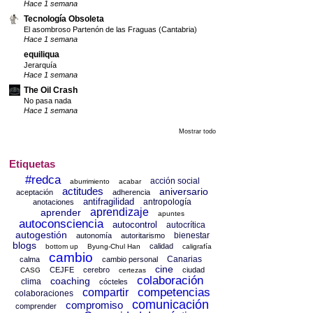
Hace 1 semana
Tecnología Obsoleta
El asombroso Partenón de las Fraguas (Cantabria)
Hace 1 semana
equiliqua
Jerarquía
Hace 1 semana
The Oil Crash
No pasa nada
Hace 1 semana
Mostrar todo
Etiquetas
#redca
acción social
aburrimiento
acabar
actitudes
aniversario
aceptación
adherencia
antifragilidad
antropología
anotaciones
aprendizaje
aprender
apuntes
autoconsciencia
autocontrol
autocrítica
autogestión
bienestar
autonomía
autoritarismo
blogs
calidad
bottom up
Byung-Chul Han
caligrafía
cambio
Canarias
calma
cambio personal
cine
CEJFE
cerebro
ciudad
CASG
certezas
colaboración
coaching
clima
cócteles
competencias
compartir
colaboraciones
comunicación
compromiso
comprender