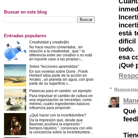
Cuan
inme
Buscar en este blog
Incer
incer
está 
Entradas populares
difíc
Creatividad y creativ@s
No hace mucho comentaba , en
todo.
relación a la creatividad , que “ la
diferencia entre ser creativo o no está
esa c
en hacerle caso a las propias i...
¡Qué p
Sobre "lecciones aprendidas"
En sus novelas sobre Dune , Frank
Resp
Herbert sitúa parte de la acción en
Arrakis , un planeta sin agua, con gran
parte de su superficie c...
Respuesta
Palancas para el cambio: un ejemplo
Para impulsar el cambio de cultura en
Mane
una organización se necesitan, como
mínimo, cuatro ingredientes básicos:
influencia para proponér...
Qué 
¿Qué hacer con la incertidumbre?
feed
Da la impresión que, desde que
Bauman acuñara la expresión “
tiempos líquidos ”, convocara con ello
la conciencia sobre la incertidumbre...
Tien