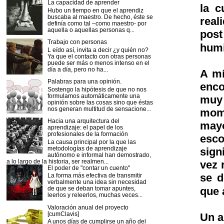
La capacidad de aprender
la c
Hubo un tiempo en que el aprendiz
buscaba al maestro. De hecho, éste se
real
definía como tal –como maestro- por
aquella o aquellas personas q...
post
Trabajo con personas
humi
L eído así, invita a decir ¿y quién no?
Ya que el contacto con otras personas
puede ser más o menos intenso en el
día a día, pero no ha...
A mí
Palabras para una opinión.
enco
Sostengo la hipótesis de que no nos
formulamos automáticamente una
muy 
opinión sobre las cosas sino que éstas
nos generan multitud de sensacione...
mome
Hacia una arquitectura del
mayo
aprendizaje: el papel de los
profesionales de la formación
esc
La causa principal por la que las
metodologías de aprendizaje
sign
autónomo e informal han demostrado,
a lo largo de la historia, ser realmen...
vez 
El poder de "contar un cuento"
se d
La forma más efectiva de transmitir
verbalmente una idea sin necesidad
que 
de que se deban tomar apuntes,
leerlos y releerlos, muchas veces...
Valoración anual del proyecto
[cumClavis]
Un a
A unos días de cumplirse un año del