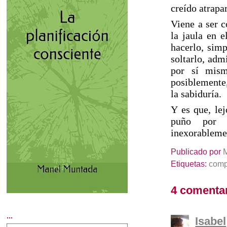
creído atrapa
Viene a ser c
la jaula en 
hacerlo, sim
soltarlo, adm
por sí mism
posiblemente,
la sabiduría.
Y es que, le
puño por h
inexorableme
Publicado por
Etiquetas:
comp
4 comentar
...
Isabel