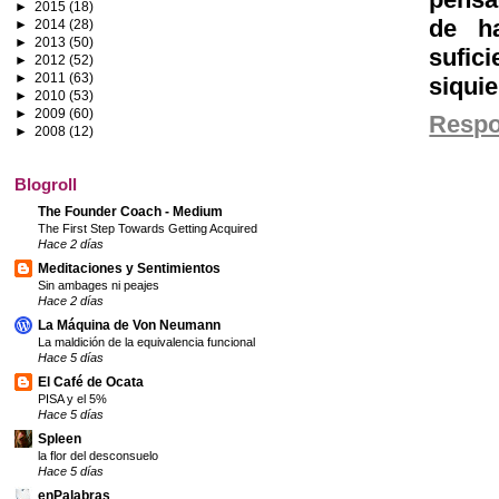
►
2015
(18)
de h
►
2014
(28)
►
2013
(50)
sufic
►
2012
(52)
►
2011
(63)
siquie
►
2010
(53)
►
2009
(60)
Resp
►
2008
(12)
Blogroll
The Founder Coach - Medium
The First Step Towards Getting Acquired
Hace 2 días
Meditaciones y Sentimientos
Sin ambages ni peajes
Hace 2 días
La Máquina de Von Neumann
La maldición de la equivalencia funcional
Hace 5 días
El Café de Ocata
PISA y el 5%
Hace 5 días
Spleen
la flor del desconsuelo
Hace 5 días
enPalabras