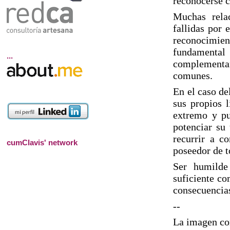
reconocerse c
Muchas relac
fallidas por 
reconocimie
fundamental 
...
complementar
comunes.
En el caso de
sus propios l
extremo y pu
potenciar su 
recurrir a c
cumClavis' network
poseedor de t
Ser humilde 
suficiente co
consecuencias
--
La imagen co