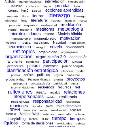
interrelación
Artificial
intergeneracional
introspección
jornadas
intuición
involución
Japón
kata
lecciones aprendidas
Kermit
Km.0
Laloux
liderazgo
liderar
lenguaje
libros
liderazgo
literatura
relacional
límite
madurar
mandar
marca
meditación
personal
mayéutica
mediocridad
metáforas
metodología
meme
memoria
microtoxicidades
Modelo híbrido
miedo
motivación
momento zero
momento cero
música
Navidad
narcisismo
mujeres
negociación
neurociencia
novela
obviedades
novagob
Off-topics
organicidad
organigrama
organización
organización 2.0
orientación
participación
al cliente
pausa
pandemia
pintura
placentas
perspectiva
plan de acogida
planificación estratégica
planificar
poder
políticos
política
poesía
Poyton
problemas
proyectos
productividad
Projecte Miranda
prompt
psicopatía
psicopatología
publicidad
queja
recuerdos
recursos
red
recomendaciones
reflexiones
relaciones
regalos
REGAL
interpersonales
resiliencia
relator
responsabilidad
resistencias
respuestas
reuniones
roles directivos
roles
revuelta
RRHH
sencillez
rumiación
saber
salud social
Simone Weil
silencio
sistemas
sociopatía
soledad
tiempo
tiempos
storytelling
táctica
TEDx
líquidos
toma de decisiones
toxicidades
trabajar