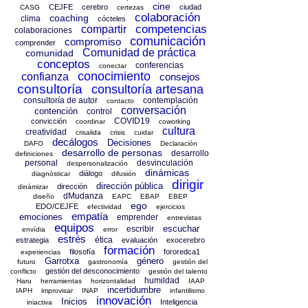
cine
CEJFE
cerebro
ciudad
CASG
certezas
colaboración
coaching
clima
cócteles
competencias
compartir
colaboraciones
comunicación
compromiso
comprender
Comunidad de práctica
comunidad
conceptos
conferencias
conectar
conocimiento
confianza
consejos
consultoría
consultoría artesana
consultoría de autor
contemplación
contacto
conversación
contención
control
COVID19
convicción
coordinar
coworking
cultura
creatividad
crisalida
crisis
cuidar
decálogos
Decisiones
DAFO
Declaración
desarrollo de personas
desarrollo
definiciones
personal
desvinculación
despersonalización
dinámicas
diálogo
diagnósticar
difusión
dirigir
dirección pública
dirección
dinámizar
dMudanza
diseño
EAPC
EBAP
EBEP
ego
EDO/CEJFE
efectividad
ejercicios
empatía
emociones
emprender
entrevistas
equipos
escuchar
escribir
envídia
error
estrés
ética
estrategia
evaluación
exocerebro
formación
filosofía
fororedca1
experiencias
Garrotxa
género
futuro
gastronomía
gestión del
gestión del desconocimiento
conflicto
gestión del talento
humildad
Haru
herramientas
horizontalidad
IAAP
incertidumbre
IAPH
improvisar
INAP
infantilismo
innovación
Inicios
Inteligencia
iniactiva