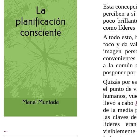
Esta concepci
perciben a sí
poco brillan
como líderes 
A todo esto, 
foco y da va
imagen perso
convenientes 
a la común o
posponer por
Quizás por es
el punto de v
humanos, vuel
llevó a cabo
de la media p
las claves de
líderes era
visiblemente
...