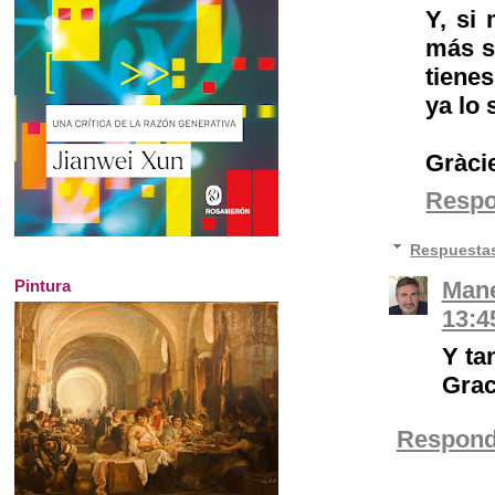
Y, si
más su
tiene
ya lo
Gràci
Resp
Respuesta
Mane
Pintura
13:4
Y tan
Grac
Respond