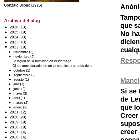
Anón
Gonzalo Bilbao [1915]
Tampo
Archivo del blog
que sa
►
2026
(13)
No ha
►
2025
(19)
►
2024
(33)
dicie
►
2023
(43)
▼
2022
(19)
cualqu
►
diciembre
(2)
▼
noviembre
(2)
Resp
La lógica de la humildad en el liderazgo
Cinco consideraciones en torno a los procesos de a...
►
octubre
(1)
►
septiembre
(2)
Manel
►
agosto
(1)
►
julio
(1)
►
junio
(2)
Si se
►
mayo
(3)
de Le
►
abril
(1)
►
marzo
(2)
que lo
►
enero
(2)
►
2021
(12)
Creer
►
2020
(20)
supos
►
2019
(19)
►
2018
(19)
creer
►
2017
(14)
►
2016
(14)
pensa