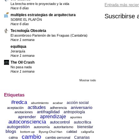
La brecha entre lo proyectado y la vida
Entrada más recie
Hace 6 días
Suscribirse 
multiples estrategias de arquitectura
SOBRE EL PLAFÓN
Hace 6 días
Tecnología Obsoleta
El asombroso Partenón de las Fraguas (Cantabria)
Hace 1 semana
equiliqua
Jerarquía
Hace 1 semana
The Oil Crash
No pasa nada
Hace 1 semana
Mostrar todo
Etiquetas
#redca
acción social
aburrimiento
acabar
actitudes
aniversario
aceptación
adherencia
antifragilidad
antropología
anotaciones
aprendizaje
aprender
apuntes
autoconsciencia
autocontrol
autocrítica
autogestión
bienestar
autonomía
autoritarismo
blogs
calidad
bottom up
Byung-Chul Han
caligrafía
cambio
Canarias
calma
cambio personal