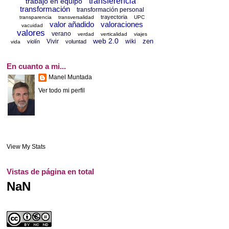
transferencia
trabajo en equipo
transformación
transformación personal
trayectoria
transparencia
transversalidad
UPC
valor añadido
valoraciones
vacuidad
valores
verano
verdad
verticalidad
viajes
web 2.0
zen
Vivir
wiki
violín
voluntad
vida
En cuanto a mi...
Manel Muntada
Ver todo mi perfil
View My Stats
Vistas de página en total
NaN