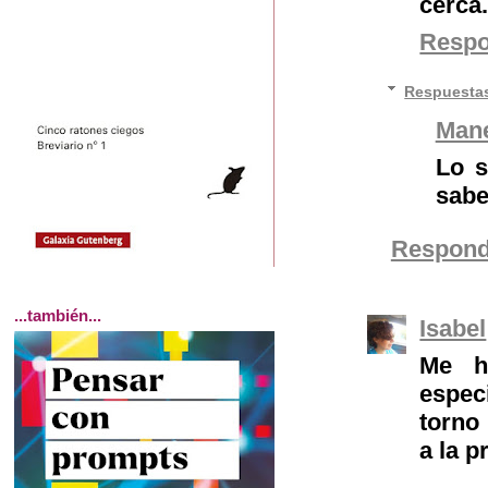
cerca
Resp
Respuesta
Man
Lo s
sabe
Respond
...también...
Isabel
Me h
espec
torno
a la p