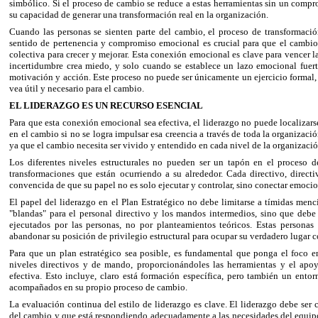
simbólico. Si el proceso de cambio se reduce a estas herramientas sin un compro
su capacidad de generar una transformación real en la organización.
Cuando las personas se sienten parte del cambio, el proceso de transformaci
sentido de pertenencia y compromiso emocional es crucial para que el cambi
colectiva para crecer y mejorar. Esta conexión emocional es clave para vencer la
incertidumbre crea miedo, y solo cuando se establece un lazo emocional fuert
motivación y acción. Este proceso no puede ser únicamente un ejercicio forma
vea útil y necesario para el cambio.
EL LIDERAZGO ES UN RECURSO ESENCIAL
Para que esta conexión emocional sea efectiva, el liderazgo no puede localizars
en el cambio si no se logra impulsar esa creencia a través de toda la organización
ya que el cambio necesita ser vivido y entendido en cada nivel de la organizaci
Los diferentes niveles estructurales no pueden ser un tapón en el proceso 
transformaciones que están ocurriendo a su alrededor. Cada directivo, direc
convencida de que su papel no es solo ejecutar y controlar, sino conectar emoci
El papel del liderazgo en el Plan Estratégico no debe limitarse a tímidas me
"blandas" para el personal directivo y los mandos intermedios, sino que debe
ejecutados por las personas, no por planteamientos teóricos. Estas personas
abandonar su posición de privilegio estructural para ocupar su verdadero lugar co
Para que un plan estratégico sea posible, es fundamental que ponga el foco
niveles directivos y de mando, proporcionándoles las herramientas y el apo
efectiva. Esto incluye, claro está formación específica, pero también un ento
acompañados en su propio proceso de cambio.
La evaluación continua del estilo de liderazgo es clave. El liderazgo debe ser
del cambio y que está respondiendo adecuadamente a las necesidades del equipo