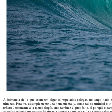
A diferencia de lo que sostienen algunos respetados colegas, no tengo nada e
ultranza. Para mí, es simplemente una herramienta, y, como tal, su utilidad o i
refiero únicamente a la metodología, sino también al propósito, al por qué o pa
aquellos colegas que critican la eficacia limitada o incluso nula de ciertos planes