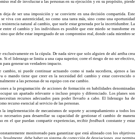
miso real de involucrar a las personas en su ejecución y en su propósito, pierde
ón deja de ser una imposición y se convierte en una decisión compartida. Este
o se viva con autenticidad, no como una tarea más, sino como una oportunidad
 resistencia natural al cambio, que suele estar generada por la incertidumbre. La
e entre el cambio y los individuos es posible que este miedo se transforme en
l, sino que debe estar impregnado de un compromiso real, donde cada miembro se
e exclusivamente en la cúpula. De nada sirve que solo alguien de ahí arriba crea
. Si el liderazgo se limita a una capa superior, corre el riesgo de no ser efectivo,
ón para generar un verdadero impacto.
de cambio, ni puede continuar actuando como si nada sucediera, ajenos a las
tiva o mando tiene que creer en la necesidad del cambio y estar convencido o
onalmente a las personas de su equipo con ese cambio.
nciones a la programación de acciones de formación en habilidades denominadas
 ocupar un apartado relevante o incluso propio y diferenciado. Los planes son
 necesitan recursos adecuados para poder llevarlo a cabo. El liderazgo ha de
mo recurso esencial al servicio de las personas.
 en la implementación de mecanismos de soporte y acompañamiento a todos los
yo necesarios para desarrollar su capacidad de gestionar el cambio de manera
rno en el que puedan compartir experiencias, recibir
feedback
constante y estar
 constantemente monitoreado para garantizar que está alineado con los objetivos
. Igualmente, debe haber un sistema de corrección de desviaciones, que permita