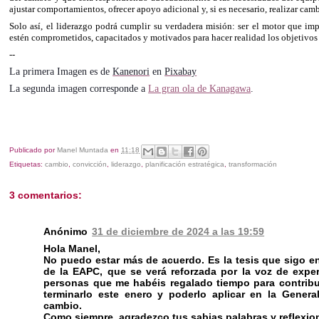
ajustar comportamientos, ofrecer apoyo adicional y, si es necesario, realizar cam
Solo así, el liderazgo podrá cumplir su verdadera misión: ser el motor que i
estén comprometidos, capacitados y motivados para hacer realidad los objetivos
--
La primera Imagen es de
Kanenori
en
Pixabay
La segunda imagen corresponde a
La gran ola de Kanagawa
.
Publicado por
Manel Muntada
en
11:18
Etiquetas:
cambio
,
convicción
,
liderazgo
,
planificación estratégica
,
transformación
3 comentarios:
Anónimo
31 de diciembre de 2024 a las 19:59
Hola Manel,
No puedo estar más de acuerdo. Es la tesis que sigo en
de la EAPC, que se verá reforzada por la voz de expe
personas que me habéis regalado tiempo para contrib
terminarlo este enero y poderlo aplicar en la Gener
cambio.
Como siempre, agradezco tus sabias palabras y reflexione