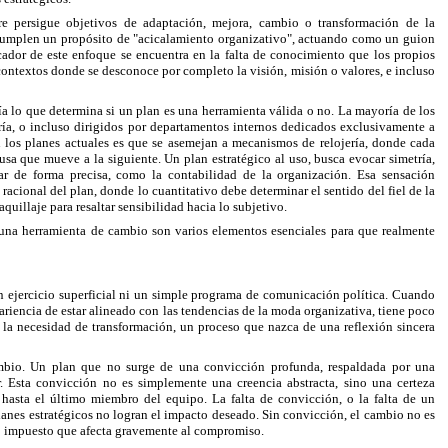
re persigue objetivos de adaptación, mejora, cambio o transformación de la
cumplen un propósito de "acicalamiento organizativo", actuando como un guion
cador de este enfoque se encuentra en la falta de conocimiento que los propios
contextos donde se desconoce por completo la visión, misión o valores, e incluso
ía lo que determina si un plan es una herramienta válida o no. La mayoría de los
oría, o incluso dirigidos por departamentos internos dedicados exclusivamente a
 los planes actuales es que se asemejan a mecanismos de relojería, donde cada
usa que mueve a la siguiente. Un plan estratégico al uso, busca evocar simetría,
ar de forma precisa, como la contabilidad de la organización. Esa sensación
racional del plan, donde lo cuantitativo debe determinar el sentido del fiel de la
quillaje para resaltar sensibilidad hacia lo subjetivo.
una herramienta de cambio son varios elementos esenciales para que realmente
un ejercicio superficial ni un simple programa de comunicación política. Cuando
ariencia de estar alineado con las tendencias de la moda organizativa, tiene poco
 la necesidad de transformación, un proceso que nazca de una reflexión sincera
ambio. Un plan que no surge de una convicción profunda, respaldada por una
ar. Esta convicción no es simplemente una creencia abstracta, sino una certeza
 hasta el último miembro del equipo. La falta de convicción, o la falta de un
planes estratégicos no logran el impacto deseado. Sin convicción, el cambio no es
o impuesto que afecta gravemente al compromiso.