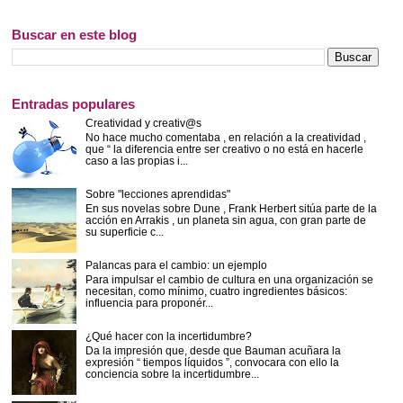
Buscar en este blog
Entradas populares
Creatividad y creativ@s
No hace mucho comentaba , en relación a la creatividad ,
que “ la diferencia entre ser creativo o no está en hacerle
caso a las propias i...
Sobre "lecciones aprendidas"
En sus novelas sobre Dune , Frank Herbert sitúa parte de la
acción en Arrakis , un planeta sin agua, con gran parte de
su superficie c...
Palancas para el cambio: un ejemplo
Para impulsar el cambio de cultura en una organización se
necesitan, como mínimo, cuatro ingredientes básicos:
influencia para proponér...
¿Qué hacer con la incertidumbre?
Da la impresión que, desde que Bauman acuñara la
expresión “ tiempos líquidos ”, convocara con ello la
conciencia sobre la incertidumbre...