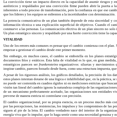
La convicción tiene un impacto directo en la capacidad de asumir riesgos y en 
auténticos y respaldados por una convicción firme pueden abrir la puerta a l
inherentes a todo proceso de transformación, pero la confianza en que ese cambi
que los líderes y los equipos se enfrenten a la incertidumbre con determinación.
La potencia comunicativa de un plan también depende de esta sinceridad y c
información técnica o una explicación superficial de objetivos. Cuando el ca
conmueve a las personas. La comunicación efectiva de un plan sincero no solo 
Un plan estratégico sincero y respaldado por una fuerte convicción tiene la cap
VITALIDAD
Uno de los errores más comunes es pensar que el cambio comienza con el plan. 
empezar a gestionar el cambio desde este primer momento.
Sin embargo, en muchos casos, el cambio se embotella en los planes estratég
documentos fríos y estáticos. Esta falta de vitalidad es lo que, en gran medi
estratégicos parecen ser
frankensteins
organizativos: siluetas y movimientos q
inspirar cambio, parecen forzarlo desde fuera, como una estructura impuesta, que 
A pesar de los rigurosos análisis, los gráficos detallados, la precisión de los 
estos planes intentan dotarse de una lógica e infalibilidad que, en la práctica,
no puede ser contenida en cuadros rígidos ni en mediciones estrictas que busc
visión tan lineal del cambio ignora la naturaleza compleja de las organizaciones
de un mecanismo perfectamente aceitado, las organizaciones son entidades viv
preverse de manera estricta ni controlarse con precisión.
El cambio organizacional, por su propia esencia, es un proceso mucho más co
por las percepciones, las resistencias, los impulsos y los compromisos de las 
siguen al pie de la letra. El cambio verdadero nace del interior de la organ
energía viva que lo impulse, que lo haga sentir como una necesidad genuina y 