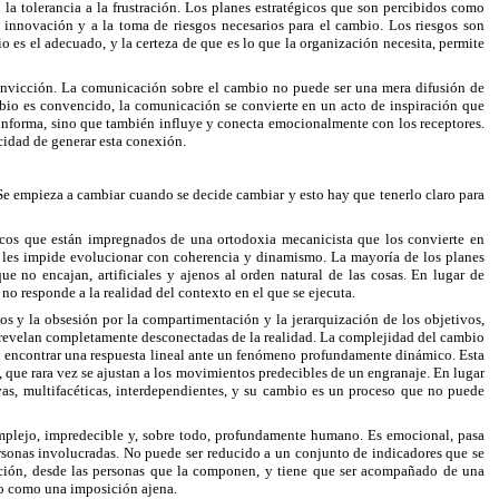
la tolerancia a la frustración. Los planes estratégicos que son percibidos como
a innovación y a la toma de riesgos necesarios para el cambio. Los riesgos son
o es el adecuado, y la certeza de que es lo que la organización necesita, permite
onvicción. La comunicación sobre el cambio no puede ser una mera difusión de
mbio es convencido, la comunicación se convierte en un acto de inspiración que
informa, sino que también influye y conecta emocionalmente con los receptores.
acidad de generar esta conexión.
Se empieza a cambiar cuando se decide cambiar y esto hay que tenerlo claro para
icos que están impregnados de una ortodoxia mecanicista que los convierte en
da, les impide evolucionar con coherencia y dinamismo. La mayoría de los planes
ue no encajan, artificiales y ajenos al orden natural de las cosas. En lugar de
no responde a la realidad del contexto en el que se ejecuta.
datos y la obsesión por la compartimentación y la jerarquización de los objetivos,
 se revelan completamente desconectadas de la realidad. La complejidad del cambio
an encontrar una respuesta lineal ante un fenómeno profundamente dinámico. Esta
, que rara vez se ajustan a los movimientos predecibles de un engranaje. En lugar
as, multifacéticas, interdependientes, y su cambio es un proceso que no puede
mplejo, impredecible y, sobre todo, profundamente humano. Es emocional, pasa
personas involucradas. No puede ser reducido a un conjunto de indicadores que se
ización, desde las personas que la componen, y tiene que ser acompañado de una
no como una imposición ajena.