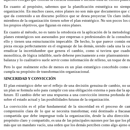
En cuanto al propósito, sabemos que la planificación estratégica no siemp
organización. En muchos casos, estos planes no son más que documentos que 
que da contenido a un discurso político que se desea proyectar. Un claro indi
miembros de la organización tienen sobre el plan estratégico. No son pocos los 
los propios objetivos, que figuran en estos planes.
En cuanto al método, no es tanto la ortodoxia en la aplicación de la metodolog
planes estratégicos son asesorados por empresas o profesionales de la consult
ello y tienen una estructuración impecable. De hecho, lo que parece común en
pieza encaja perfectamente en el engranaje de las demás, siendo cada una la ca
erradicar la incertidumbre que genera el cambio, como si tuviera que cuadr
monolítica, de lógica infalible, suele deberse precisamente a este planteamiento 
balanza y lo cualitativo suele servir como información de relleno, un toque de ma
Pero lo que realmente echo de menos en un plan estratégico concebido como 
cumpla su propósito de transformación organizacional.
SINCERIDAD Y CONVICCIÓN
El plan estratégico debe ser el reflejo de una decisión genuina de cambio, no 
un plan se formula solo para cumplir con una obligación externa o para dar la ap
futuro. El cambio debe ser una respuesta a una convicción interna profunda de
sobre el estado actual y las posibilidades futuras de la organización.
La convicción es el pilar fundamental de la sinceridad en el proceso de c
comprensión clara de lo que se necesita transformar, está destinado a fracas
compartida que debe impregnar toda la organización, desde la alta dirección
propósito claro y compartido, es una de las principales razones por las que los 
más que un mandato vacío, una orden que los demás perciben como algo ajeno 