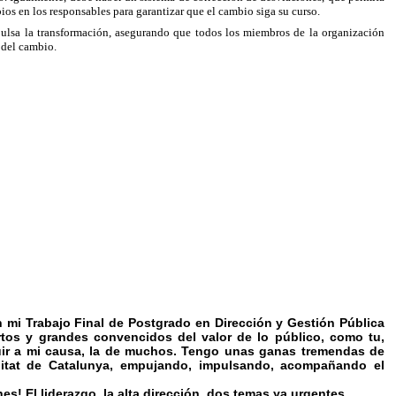
bios en los responsables para garantizar que el cambio siga su curso.
mpulsa la transformación, asegurando que todos los miembros de la organización
 del cambio.
 mi Trabajo Final de Postgrado en Dirección y Gestión Pública
rtos y grandes convencidos del valor de lo público, como tu,
uir a mi causa, la de muchos. Tengo unas ganas tremendas de
alitat de Catalunya, empujando, impulsando, acompañando el
s! El liderazgo, la alta dirección, dos temas ya urgentes.