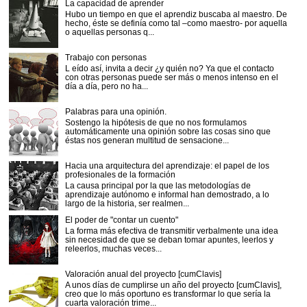
La capacidad de aprender
Hubo un tiempo en que el aprendiz buscaba al maestro. De
hecho, éste se definía como tal –como maestro- por aquella
o aquellas personas q...
Trabajo con personas
L eído así, invita a decir ¿y quién no? Ya que el contacto
con otras personas puede ser más o menos intenso en el
día a día, pero no ha...
Palabras para una opinión.
Sostengo la hipótesis de que no nos formulamos
automáticamente una opinión sobre las cosas sino que
éstas nos generan multitud de sensacione...
Hacia una arquitectura del aprendizaje: el papel de los
profesionales de la formación
La causa principal por la que las metodologías de
aprendizaje autónomo e informal han demostrado, a lo
largo de la historia, ser realmen...
El poder de "contar un cuento"
La forma más efectiva de transmitir verbalmente una idea
sin necesidad de que se deban tomar apuntes, leerlos y
releerlos, muchas veces...
Valoración anual del proyecto [cumClavis]
A unos días de cumplirse un año del proyecto [cumClavis],
creo que lo más oportuno es transformar lo que sería la
cuarta valoración trime...