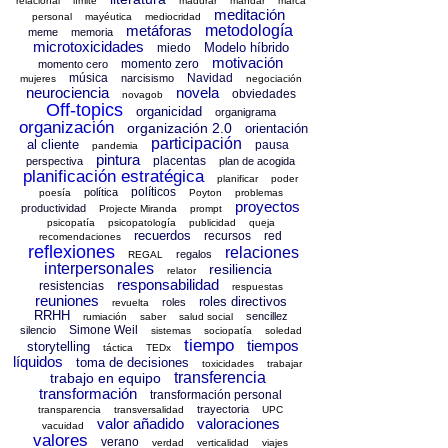
relacional
límite
madurar
mandar
marca
meditación
personal
mayéutica
mediocridad
metáforas
metodología
meme
memoria
microtoxicidades
Modelo híbrido
miedo
motivación
momento zero
momento cero
música
Navidad
narcisismo
mujeres
negociación
neurociencia
novela
obviedades
novagob
Off-topics
organicidad
organigrama
organización
organización 2.0
orientación
participación
al cliente
pausa
pandemia
pintura
placentas
perspectiva
plan de acogida
planificación estratégica
planificar
poder
políticos
política
poesía
Poyton
problemas
proyectos
productividad
Projecte Miranda
prompt
psicopatía
psicopatología
publicidad
queja
recuerdos
recursos
red
recomendaciones
reflexiones
relaciones
regalos
REGAL
interpersonales
resiliencia
relator
responsabilidad
resistencias
respuestas
reuniones
roles directivos
roles
revuelta
RRHH
sencillez
rumiación
saber
salud social
Simone Weil
silencio
sistemas
sociopatía
soledad
tiempo
tiempos
storytelling
táctica
TEDx
líquidos
toma de decisiones
toxicidades
trabajar
transferencia
trabajo en equipo
transformación
transformación personal
trayectoria
transparencia
transversalidad
UPC
valor añadido
valoraciones
vacuidad
valores
verano
verdad
verticalidad
viajes