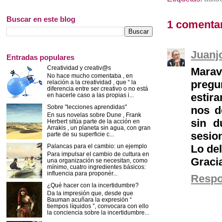
Buscar en este blog
1 comentar
Juanj
Entradas populares
Creatividad y creativ@s
Marav
No hace mucho comentaba , en
pregu
relación a la creatividad , que “ la
diferencia entre ser creativo o no está
estir
en hacerle caso a las propias i...
Sobre "lecciones aprendidas"
nos d
En sus novelas sobre Dune , Frank
sin d
Herbert sitúa parte de la acción en
Arrakis , un planeta sin agua, con gran
sesio
parte de su superficie c...
Lo del
Palancas para el cambio: un ejemplo
Para impulsar el cambio de cultura en
Graci
una organización se necesitan, como
mínimo, cuatro ingredientes básicos:
influencia para proponér...
Resp
¿Qué hacer con la incertidumbre?
Da la impresión que, desde que
Bauman acuñara la expresión “
tiempos líquidos ”, convocara con ello
la conciencia sobre la incertidumbre...