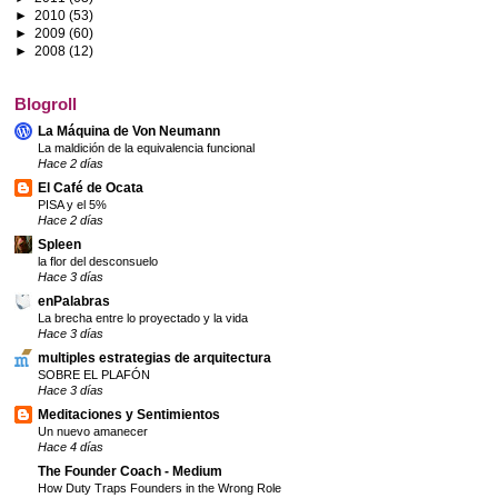
►
2010
(53)
►
2009
(60)
►
2008
(12)
Blogroll
La Máquina de Von Neumann
La maldición de la equivalencia funcional
Hace 2 días
El Café de Ocata
PISA y el 5%
Hace 2 días
Spleen
la flor del desconsuelo
Hace 3 días
enPalabras
La brecha entre lo proyectado y la vida
Hace 3 días
multiples estrategias de arquitectura
SOBRE EL PLAFÓN
Hace 3 días
Meditaciones y Sentimientos
Un nuevo amanecer
Hace 4 días
The Founder Coach - Medium
How Duty Traps Founders in the Wrong Role