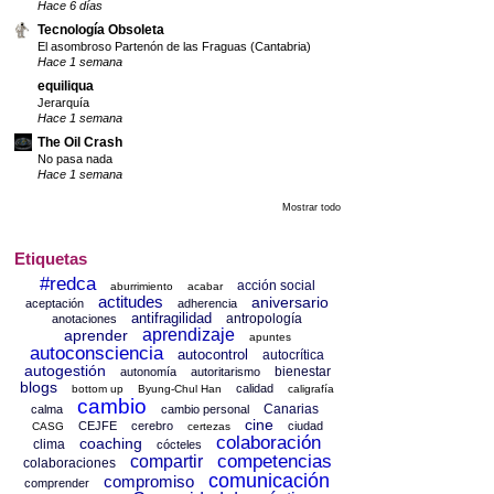
Hace 6 días
Tecnología Obsoleta
El asombroso Partenón de las Fraguas (Cantabria)
Hace 1 semana
equiliqua
Jerarquía
Hace 1 semana
The Oil Crash
No pasa nada
Hace 1 semana
Mostrar todo
Etiquetas
#redca
acción social
aburrimiento
acabar
actitudes
aniversario
aceptación
adherencia
antifragilidad
antropología
anotaciones
aprendizaje
aprender
apuntes
autoconsciencia
autocontrol
autocrítica
autogestión
bienestar
autonomía
autoritarismo
blogs
calidad
bottom up
Byung-Chul Han
caligrafía
cambio
Canarias
calma
cambio personal
cine
CEJFE
cerebro
ciudad
CASG
certezas
colaboración
coaching
clima
cócteles
competencias
compartir
colaboraciones
comunicación
compromiso
comprender