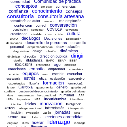
Comunidad de práctica
comunidad
conceptos
conferencias
conectar
conocimiento
confianza
consejos
consultoría
consultoría artesana
consultoría de autor
contemplación
contacto
conversación
contención
control
COVID19
convicción
coordinar
coworking
cultura
creatividad
crisalida
crisis
cuidar
decálogos
Decisiones
DAFO
Declaración
desarrollo de personas
desarrollo
definiciones
personal
desvinculación
despersonalización
dinámicas
diálogo
diagnósticar
difusión
dirigir
dirección pública
dirección
dinámizar
dMudanza
diseño
EAPC
EBAP
EBEP
ego
EDO/CEJFE
efectividad
ejercicios
empatía
emociones
emprender
entrevistas
equipos
escuchar
escribir
envídia
error
estrés
ética
estrategia
evaluación
exocerebro
formación
filosofía
fororedca1
experiencias
Garrotxa
género
futuro
gastronomía
gestión del
gestión del desconocimiento
conflicto
gestión del talento
humildad
Haru
herramientas
horizontalidad
IAAP
incertidumbre
IAPH
improvisar
INAP
infantilismo
innovación
Inicios
Inteligencia
iniactiva
interrelación
Artificial
intergeneracional
introspección
jornadas
intuición
involución
Japón
kata
lecciones aprendidas
Kermit
Km.0
Laloux
liderazgo
liderar
lenguaje
libros
liderazgo
literatura