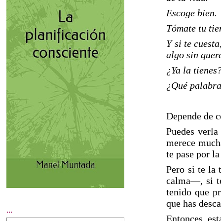
Escoge bien.
Tómate tu tie
Y si te cuest
algo sin quere
¿Ya la tienes
¿Qué palabra
Depende de có
Puedes verla
merece muchas
te pase por l
Pero si te la
calma—, si te
tenido que pr
que has desc
...
Entonces, est