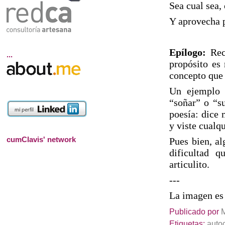
Sea cual sea,
Y aprovecha p
Epílogo:
Reci
...
propósito es
concepto que
Un ejemplo e
“soñar” o “s
poesía: dice 
y viste cualqu
cumClavis' network
Pues bien, al
dificultad q
articulito.
---
La imagen es
Publicado por
Etiquetas:
auto