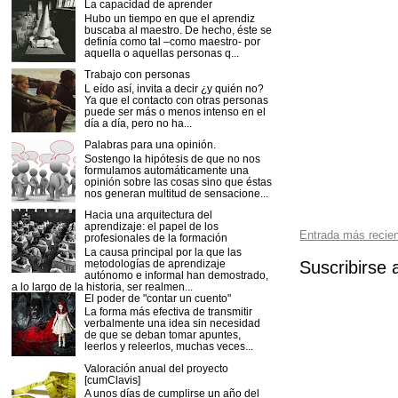
La capacidad de aprender
Hubo un tiempo en que el aprendiz
buscaba al maestro. De hecho, éste se
definía como tal –como maestro- por
aquella o aquellas personas q...
Trabajo con personas
L eído así, invita a decir ¿y quién no?
Ya que el contacto con otras personas
puede ser más o menos intenso en el
día a día, pero no ha...
Palabras para una opinión.
Sostengo la hipótesis de que no nos
formulamos automáticamente una
opinión sobre las cosas sino que éstas
nos generan multitud de sensacione...
Hacia una arquitectura del
aprendizaje: el papel de los
Entrada más recie
profesionales de la formación
La causa principal por la que las
Suscribirse 
metodologías de aprendizaje
autónomo e informal han demostrado,
a lo largo de la historia, ser realmen...
El poder de "contar un cuento"
La forma más efectiva de transmitir
verbalmente una idea sin necesidad
de que se deban tomar apuntes,
leerlos y releerlos, muchas veces...
Valoración anual del proyecto
[cumClavis]
A unos días de cumplirse un año del