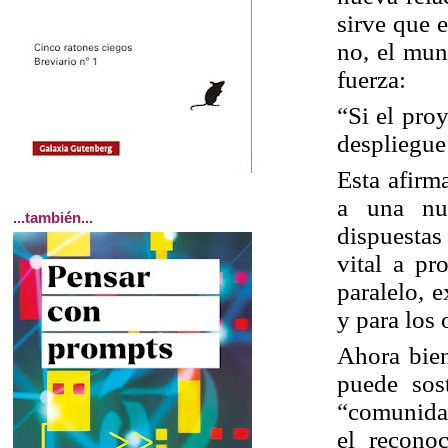
sirve que 
no, el mun
fuerza:
“Si el pro
despliegue
Esta afirm
a una nue
...también...
dispuestas
vital a pr
paralelo, 
y para los 
Ahora bien
puede sos
“comunidad
el recono