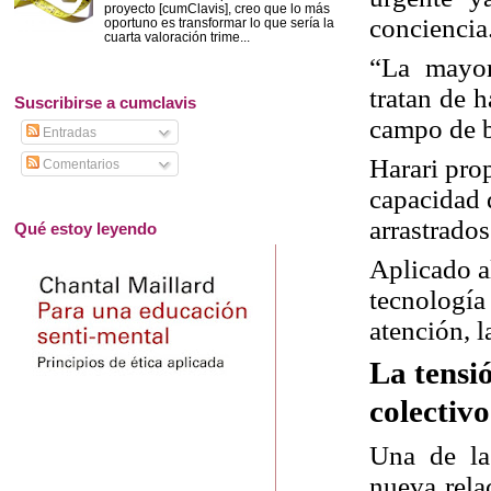
proyecto [cumClavis], creo que lo más
conciencia
oportuno es transformar lo que sería la
cuarta valoración trime...
“La mayor
tratan de 
Suscribirse a cumclavis
campo de b
Entradas
Harari pro
Comentarios
capacidad d
arrastrados
Qué estoy leyendo
Aplicado a
tecnología
atención, 
La tensi
colectivo
Una de la
nueva rela