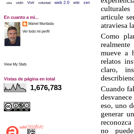
experienci
web 2.0
zen
Vivir
wiki
violín
voluntad
vida
culturales
articule s
En cuanto a mi...
atraviesa l
Manel Muntada
Ver todo mi perfil
Como plan
realmente 
mueve a ha
relatos in
View My Stats
claro, in
describien
Vistas de página en total
1,676,783
Cuando fal
desvanece 
eso, uno d
generar un
reconozca 
no puede