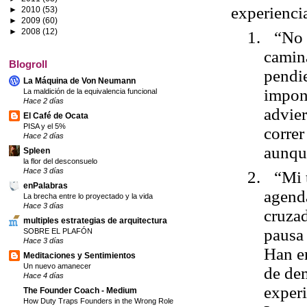
experienci
►
2010
(53)
►
2009
(60)
►
2008
(12)
1.
“No 
camin
Blogroll
pendie
La Máquina de Von Neumann
impone
La maldición de la equivalencia funcional
Hace 2 días
advier
El Café de Ocata
PISA y el 5%
correr
Hace 2 días
aunqu
Spleen
la flor del desconsuelo
Hace 3 días
2.
“Mi 
enPalabras
agenda
La brecha entre lo proyectado y la vida
Hace 3 días
cruzad
multiples estrategias de arquitectura
pausa 
SOBRE EL PLAFÓN
Hace 3 días
Han
e
Meditaciones y Sentimientos
Un nuevo amanecer
de de
Hace 4 días
exper
The Founder Coach - Medium
How Duty Traps Founders in the Wrong Role