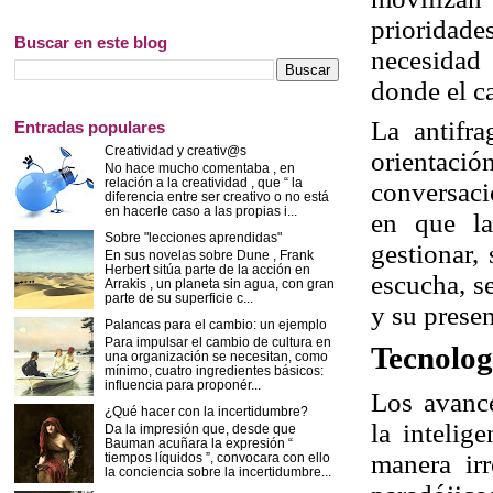
prioridade
Buscar en este blog
necesidad
donde el c
La antifra
Entradas populares
Creatividad y creativ@s
orientaci
No hace mucho comentaba , en
relación a la creatividad , que “ la
conversaci
diferencia entre ser creativo o no está
en hacerle caso a las propias i...
en que l
Sobre "lecciones aprendidas"
gestionar,
En sus novelas sobre Dune , Frank
Herbert sitúa parte de la acción en
escucha, se
Arrakis , un planeta sin agua, con gran
parte de su superficie c...
y su presen
Palancas para el cambio: un ejemplo
Para impulsar el cambio de cultura en
Tecnolog
una organización se necesitan, como
mínimo, cuatro ingredientes básicos:
influencia para proponér...
Los avance
¿Qué hacer con la incertidumbre?
la intelig
Da la impresión que, desde que
Bauman acuñara la expresión “
manera irr
tiempos líquidos ”, convocara con ello
la conciencia sobre la incertidumbre...