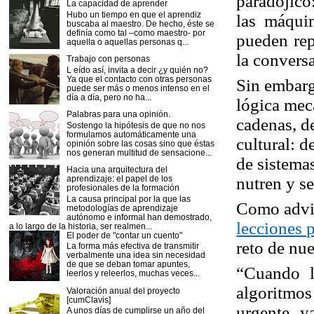
paradójico
La capacidad de aprender
Hubo un tiempo en que el aprendiz
las máqui
buscaba al maestro. De hecho, éste se
definía como tal –como maestro- por
pueden repl
aquella o aquellas personas q...
la convers
Trabajo con personas
L eído así, invita a decir ¿y quién no?
Ya que el contacto con otras personas
Sin embarg
puede ser más o menos intenso en el
día a día, pero no ha...
lógica mec
Palabras para una opinión.
cadenas, d
Sostengo la hipótesis de que no nos
formulamos automáticamente una
cultural: de
opinión sobre las cosas sino que éstas
nos generan multitud de sensacione...
de sistema
Hacia una arquitectura del
nutren y s
aprendizaje: el papel de los
profesionales de la formación
La causa principal por la que las
Como advi
metodologías de aprendizaje
autónomo e informal han demostrado,
lecciones 
a lo largo de la historia, ser realmen...
El poder de "contar un cuento"
reto de nu
La forma más efectiva de transmitir
verbalmente una idea sin necesidad
de que se deban tomar apuntes,
“Cuando la
leerlos y releerlos, muchas veces...
algoritmo
Valoración anual del proyecto
[cumClavis]
urgente y
A unos días de cumplirse un año del