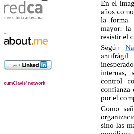
En el imagi
años como e
la forma.
mayor: la 
...
resistir el
Según
Na
antifrági
inesperado
internas,
control c
cumClavis' network
confianza 
por el com
Como se
organizaci
sino las m
movilizan