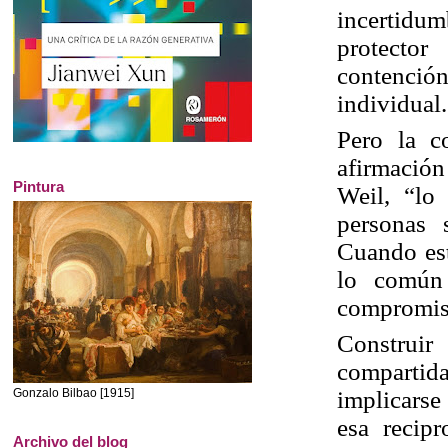
incertidu
protecto
contenció
individual.
Pero la c
afirmación
Pintura
Weil, “lo
personas 
Cuando est
lo común
compromis
Construir
compartid
implicarse
Gonzalo Bilbao [1915]
esa recipr
Archivo del blog