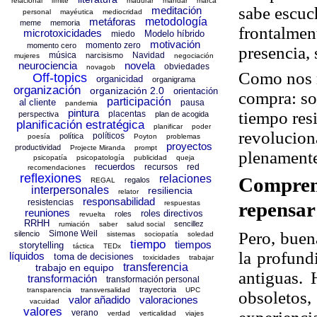
relacional
límite
madurar
mandar
marca
sabe
escuc
meditación
personal
mayéutica
mediocridad
metáforas
metodología
meme
memoria
frontalmen
microtoxicidades
Modelo híbrido
miedo
motivación
momento zero
momento cero
presencia, 
música
Navidad
narcisismo
mujeres
negociación
neurociencia
novela
obviedades
novagob
Como nos 
Off-topics
organicidad
organigrama
organización
organización 2.0
orientación
compra: so
participación
al cliente
pausa
pandemia
pintura
tiempo resi
placentas
perspectiva
plan de acogida
planificación estratégica
planificar
poder
revolucion
políticos
política
poesía
Poyton
problemas
proyectos
productividad
Projecte Miranda
prompt
plenamente
psicopatía
psicopatología
publicidad
queja
recuerdos
recursos
red
recomendaciones
reflexiones
relaciones
Compren
regalos
REGAL
interpersonales
resiliencia
relator
responsabilidad
resistencias
repensar
respuestas
reuniones
roles directivos
roles
revuelta
RRHH
sencillez
rumiación
saber
salud social
Simone Weil
Pero, buen
silencio
sistemas
sociopatía
soledad
tiempo
tiempos
storytelling
táctica
TEDx
la profund
líquidos
toma de decisiones
toxicidades
trabajar
transferencia
trabajo en equipo
antiguas.
transformación
transformación personal
trayectoria
transparencia
transversalidad
UPC
obsoletos
valor añadido
valoraciones
vacuidad
valores
verano
verdad
verticalidad
viajes