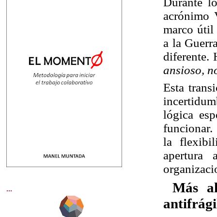
Durante lo
acrónimo
marco útil
a la Guerr
diferente
ansioso, n
Esta trans
incertidum
lógica esp
funcionar.
la flexib
apertura
organizaci
Más al
...
antifrági