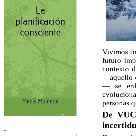
Vivimos ti
futuro imp
contexto d
—aquello q
— se enfr
evoluciona
personas q
De VUCA
incertid
...