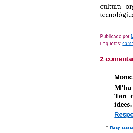
cultura o
tecnológic
Publicado por
Etiquetas:
camb
2 comentar
Mònic
M'ha 
Tan c
idees.
Resp
Respuesta