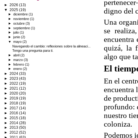
pertenecer
►
2026
(13)
digno del 
▼
2025
(19)
►
diciembre
(1)
►
noviembre
(1)
Una organi
►
octubre
(3)
►
septiembre
(1)
se realiza
►
julio
(1)
encuentra 
►
junio
(2)
▼
mayo
(2)
quizá, la 
Navegando el cambio: reflexiones sobre la alineaci...
Tengo una pregunta para ti.
algo que t
►
abril
(2)
►
marzo
(3)
►
febrero
(1)
El tiemp
►
enero
(2)
►
2024
(33)
►
2023
(43)
En el cent
►
2022
(19)
encuentra
►
2021
(12)
►
2020
(20)
de product
►
2019
(19)
►
2018
(19)
profundo:
►
2017
(14)
►
2016
(14)
nuestro ti
►
2015
(18)
coloniza.
►
2014
(28)
►
2013
(50)
►
2012
(52)
Podemos ide
►
2011
(63)