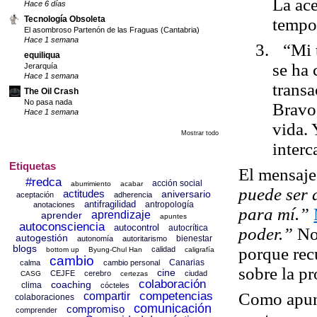
La ace
Hace 6 días
Tecnología Obsoleta
tempo
El asombroso Partenón de las Fraguas (Cantabria)
Hace 1 semana
3.
“Mi 
equiliqua
se ha
Jerarquía
Hace 1 semana
trans
The Oil Crash
No pasa nada
Bravo
Hace 1 semana
vida
.
Mostrar todo
interc
Etiquetas
El mensaje 
#redca
acción social
aburrimiento
acabar
puede ser 
actitudes
aniversario
aceptación
adherencia
antifragilidad
antropología
anotaciones
para mí.”
aprendizaje
aprender
apuntes
autoconsciencia
autocontrol
autocrítica
poder.”
No
autogestión
bienestar
autonomía
autoritarismo
blogs
porque
rec
calidad
bottom up
Byung-Chul Han
caligrafía
cambio
Canarias
calma
cambio personal
sobre la pr
cine
CEJFE
cerebro
ciudad
CASG
certezas
colaboración
coaching
clima
cócteles
competencias
Como apu
compartir
colaboraciones
comunicación
compromiso
comprender