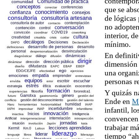
contemporá
Comunidad de práctica
comunidad
conceptos
conferencias
que
se abs
conectar
conocimiento
confianza
consejos
de lógicas
consultoría
consultoría artesana
consultoría de autor
contemplación
contacto
no adopten 
conversación
contención
control
COVID19
convicción
coordinar
coworking
interior, d
cultura
creatividad
crisalida
crisis
cuidar
decálogos
Decisiones
mínimo
.
DAFO
Declaración
desarrollo de personas
desarrollo
definiciones
personal
desvinculación
despersonalización
En definiti
dinámicas
diálogo
diagnósticar
difusión
dirigir
dirección pública
dirección
dimensión 
dinámizar
dMudanza
diseño
EAPC
EBAP
EBEP
ego
una organi
EDO/CEJFE
efectividad
ejercicios
empatía
emociones
emprender
entrevistas
personas
r
equipos
escuchar
escribir
envídia
error
estrés
ética
estrategia
evaluación
exocerebro
formación
Y quizás n
filosofía
fororedca1
experiencias
Garrotxa
género
futuro
gastronomía
gestión del
Ende en
M
gestión del desconocimiento
conflicto
gestión del talento
humildad
Haru
herramientas
horizontalidad
IAAP
infantil, 
incertidumbre
IAPH
improvisar
INAP
infantilismo
innovación
Inicios
Inteligencia
iniactiva
convencen 
interrelación
Artificial
intergeneracional
introspección
jornadas
intuición
involución
Japón
kata
trabajar m
lecciones aprendidas
Kermit
Km.0
Laloux
liderazgo
liderar
tiempo “ah
lenguaje
libros
liderazgo
literatura