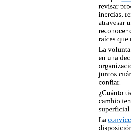
revisar pr
inercias, 
atravesar 
reconocer 
raíces que
La volunta
en una dec
organizaci
juntos cuán
confiar
.
¿Cuánto ti
cambio ten
superficial
La
convicc
disposició