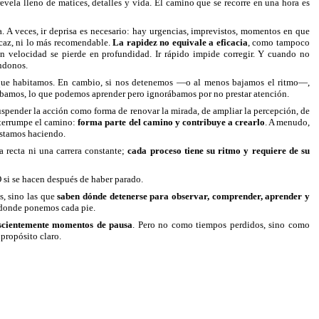
evela lleno de matices, detalles y vida. El camino que se recorre en una hora es
a. A veces, ir deprisa es necesario: hay urgencias, imprevistos, momentos en que
ficaz, ni lo más recomendable.
La rapidez no equivale a eficacia
, como tampoco
en velocidad se pierde en profundidad. Ir rápido impide corregir. Y cuando no
ándonos.
o que habitamos. En cambio, si nos detenemos —o al menos bajamos el ritmo—,
hábamos, lo que podemos aprender pero ignorábamos por no prestar atención.
a suspender la acción como forma de renovar la mirada, de ampliar la percepción, de
interrumpe el camino:
forma parte del camino y contribuye a crearlo
. A menudo,
estamos haciendo.
a recta ni una carrera constante;
cada proceso tiene su ritmo y requiere de su
O si se hacen después de haber parado.
s, sino las que
saben dónde detenerse para observar, comprender, aprender y
 donde ponemos cada pie.
scientemente momentos de pausa
. Pero no como tiempos perdidos, sino como
 propósito claro.