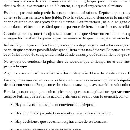
era rutina se convierte en continuo descubrimiento; lo que parecía anodino se r
distinto del que se recorre en un día entero, aunque el trayecto sea el mismo
Es cierto que casi todo puede hacerse en tiempos distintos. Deprisa o con paus
correr es lo más sensato o inevitable. Pero la velocidad no siempre es lo más e
correr es sinónimo de aprovechar el tiempo. Con frecuencia, lo que se gana 
controlamos el instante, es fácil que nos pasemos de frenada o acabemos estrell
Cuando corremos, nuestros ojos se clavan en lo que viene, no en el entorn
emergen los detalles: lo que está pero no veíamos, lo que ocurre pero no escuc
Robert Poynton, en su libro
Pausa
, nos invita a dejar espacio entre las cosas, 
permitir que emerjan posibilidades que el frenesí no nos deja ver. La pausa no 
es el único modo de comprender hacia dónde vamos y qué sentido tiene lo que 
No se trata de condenar la prisa, sino de recordar que el tiempo no es una líne
propio tiempo.
Algunas cosas solo se hacen bien si se hacen despacio. O si se hacen dos veces. 
Las organizaciones o la personas eficaces no son necesariamente las más rápida
decidir con sentido
. Porque no es lo mismo avanzar que avanzar bien, sabiendo
Para las personas que pretenden liderar equipos, esto implica
incorporar con
tiempos fértiles, que nutren la acción y alinean al equipo con lo esencial, con un
Hay conversaciones que no conviene tener deprisa.
Hay reuniones que solo tienen sentido si se hacen con tiempo.
Hay decisiones que necesitan respirar antes de ser tomadas.
Hay vínculos que solo se tejen en la pausa.