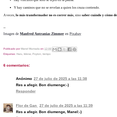
Y hay caminos que no se revelan a quien los cruza corriendo.
A veces,
lo más transformador no es correr más
, sino
saber cuándo y cómo de
--
Imagen de
Manfred Antranias Zimmer
en
Pixabay
Publicado por
Manel Muntada
en
12:00
Etiquetas:
Haru
,
liderar
,
Poyton
,
tiempo
6 comentarios:
Anónimo
27 de julio de 2025 a las 11:38
Res a afegir. Bon diumenge:-)
Responder
Flor de Gan
27 de julio de 2025 a las 11:39
Res a afegir. Bon diumenge, Manel:-)