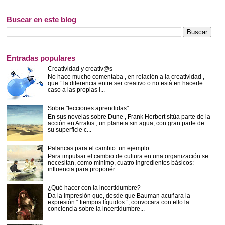
Buscar en este blog
Entradas populares
Creatividad y creativ@s
No hace mucho comentaba , en relación a la creatividad ,
que “ la diferencia entre ser creativo o no está en hacerle
caso a las propias i...
Sobre "lecciones aprendidas"
En sus novelas sobre Dune , Frank Herbert sitúa parte de la
acción en Arrakis , un planeta sin agua, con gran parte de
su superficie c...
Palancas para el cambio: un ejemplo
Para impulsar el cambio de cultura en una organización se
necesitan, como mínimo, cuatro ingredientes básicos:
influencia para proponér...
¿Qué hacer con la incertidumbre?
Da la impresión que, desde que Bauman acuñara la
expresión “ tiempos líquidos ”, convocara con ello la
conciencia sobre la incertidumbre...