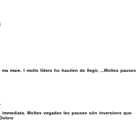
6
ma mare. I molts líders ho hauríen de llegir, ...Moltes pauses
7
és immediata. Moltes vegades les pauses són inversions que
 Dolors