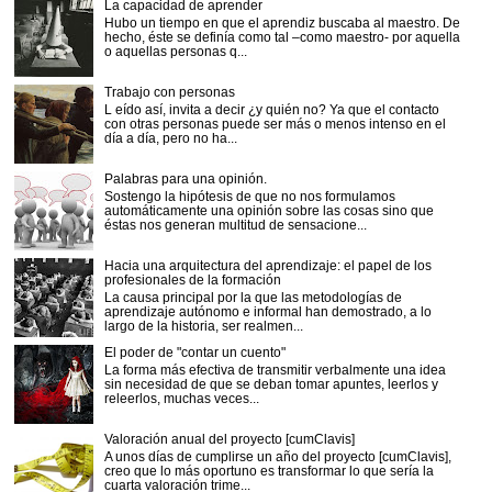
La capacidad de aprender
Hubo un tiempo en que el aprendiz buscaba al maestro. De
hecho, éste se definía como tal –como maestro- por aquella
o aquellas personas q...
Trabajo con personas
L eído así, invita a decir ¿y quién no? Ya que el contacto
con otras personas puede ser más o menos intenso en el
día a día, pero no ha...
Palabras para una opinión.
Sostengo la hipótesis de que no nos formulamos
automáticamente una opinión sobre las cosas sino que
éstas nos generan multitud de sensacione...
Hacia una arquitectura del aprendizaje: el papel de los
profesionales de la formación
La causa principal por la que las metodologías de
aprendizaje autónomo e informal han demostrado, a lo
largo de la historia, ser realmen...
El poder de "contar un cuento"
La forma más efectiva de transmitir verbalmente una idea
sin necesidad de que se deban tomar apuntes, leerlos y
releerlos, muchas veces...
Valoración anual del proyecto [cumClavis]
A unos días de cumplirse un año del proyecto [cumClavis],
creo que lo más oportuno es transformar lo que sería la
cuarta valoración trime...