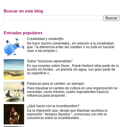
Buscar en este blog
Entradas populares
Creatividad y creativ@s
No hace mucho comentaba , en relación a la creatividad ,
que “ la diferencia entre ser creativo o no está en hacerle
caso a las propias i...
Sobre "lecciones aprendidas"
En sus novelas sobre Dune , Frank Herbert sitúa parte de la
acción en Arrakis , un planeta sin agua, con gran parte de
su superficie c...
Palancas para el cambio: un ejemplo
Para impulsar el cambio de cultura en una organización se
necesitan, como mínimo, cuatro ingredientes básicos:
influencia para proponér...
¿Qué hacer con la incertidumbre?
Da la impresión que, desde que Bauman acuñara la
expresión “ tiempos líquidos ”, convocara con ello la
conciencia sobre la incertidumbre...