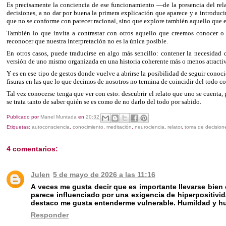
Es precisamente la conciencia de ese funcionamiento —de la presencia del rela
decisiones, a no dar por buena la primera explicación que aparece y a introduc
que no se conforme con parecer racional, sino que explore también aquello que e
También lo que invita a contrastar con otros aquello que creemos conocer o 
reconocer que nuestra interpretación no es la única posible.
En otros casos, puede traducirse en algo más sencillo: contener la necesidad 
versión de uno mismo organizada en una historia coherente más o menos atractiv
Y es en ese tipo de gestos donde vuelve a abrirse la posibilidad de seguir con
fisuras en las que lo que decimos de nosotros no termina de coincidir del todo co
Tal vez conocerse tenga que ver con esto: descubrir el relato que uno se cuenta, 
se trata tanto de saber quién se es como de no darlo del todo por sabido.
Publicado por
Manel Muntada
en
20:32
Etiquetas:
autoconsciencia
,
conocimiento
,
meditación
,
neurociencia
,
relator
,
toma de decision
4 comentarios:
Julen
5 de mayo de 2026 a las 11:16
A veces me gusta decir que es importante llevarse bien c
parece influenciado por una exigencia de hiperpositivid
destaco me gusta entenderme vulnerable. Humildad y hum
Responder