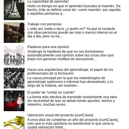
La capacidad de aprender
Hubo un tiempo en que el aprendiz buscaba al maestro. De
hecho, éste se definía como tal –como maestro- por aquella
o aquellas personas q...
Trabajo con personas
L eído así, invita a decir ¿y quién no? Ya que el contacto
con otras personas puede ser más o menos intenso en el
día a día, pero no ha...
Palabras para una opinión.
Sostengo la hipótesis de que no nos formulamos
automáticamente una opinión sobre las cosas sino que
éstas nos generan multitud de sensacione...
Hacia una arquitectura del aprendizaje: el papel de los
profesionales de la formación
La causa principal por la que las metodologías de
aprendizaje autónomo e informal han demostrado, a lo
largo de la historia, ser realmen...
El poder de "contar un cuento"
La forma más efectiva de transmitir verbalmente una idea
sin necesidad de que se deban tomar apuntes, leerlos y
releerlos, muchas veces...
Valoración anual del proyecto [cumClavis]
A unos días de cumplirse un año del proyecto [cumClavis],
creo que lo más oportuno es transformar lo que sería la
cuarta valoración trime...