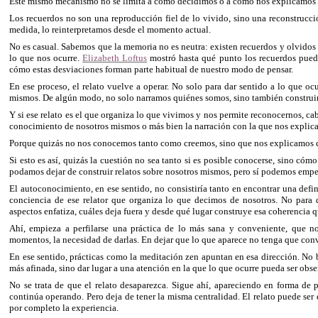
Este mismo mecanismo no se limita a cómo decidimos o a cómo nos explicamos en
Los recuerdos no son una reproducción fiel de lo vivido, sino una reconstrucc
medida, lo reinterpretamos desde el momento actual.
No es casual. Sabemos que la memoria no es neutra: existen recuerdos y olvidos 
lo que nos ocurre.
Elizabeth Loftus
mostró hasta qué punto los recuerdos pued
cómo estas desviaciones forman parte habitual de nuestro modo de pensar.
En ese proceso, el relato vuelve a operar. No solo para dar sentido a lo que o
mismos. De algún modo, no solo narramos quiénes somos, sino también constru
Y si ese relato es el que organiza lo que vivimos y nos permite reconocernos, 
conocimiento de nosotros mismos o más bien la narración con la que nos explic
Porque quizás no nos conocemos tanto como creemos, sino que nos explicamos d
Si esto es así, quizás la cuestión no sea tanto si es posible conocerse, sino c
podamos dejar de construir relatos sobre nosotros mismos, pero sí podemos empez
El autoconocimiento, en ese sentido, no consistiría tanto en encontrar una defi
conciencia de ese relator que organiza lo que decimos de nosotros. No para
aspectos enfatiza, cuáles deja fuera y desde qué lugar construye esa coherencia q
Ahí, empieza a perfilarse una práctica de lo más sana y conveniente, que n
momentos, la necesidad de darlas. En dejar que lo que aparece no tenga que conv
En ese sentido, prácticas como la meditación zen apuntan en esa dirección. N
más afinada, sino dar lugar a una atención en la que lo que ocurre pueda ser obs
No se trata de que el relato desaparezca. Sigue ahí, apareciendo en forma de p
continúa operando. Pero deja de tener la misma centralidad. El relato puede ser
por completo la experiencia.