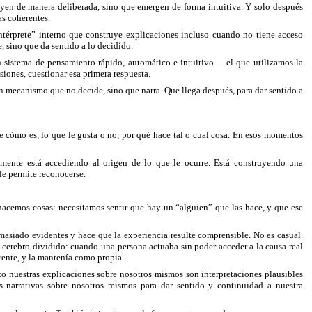
uyen de manera deliberada, sino que emergen de forma intuitiva. Y solo después
as coherentes.
ntérprete” interno que construye explicaciones incluso cuando no tiene acceso
e, sino que da sentido a lo decidido.
n sistema de pensamiento rápido, automático e intuitivo —el que utilizamos la
siones, cuestionar esa primera respuesta.
un mecanismo que no decide, sino que narra. Que llega después, para dar sentido a
 cómo es, lo que le gusta o no, por qué hace tal o cual cosa. En esos momentos
amente está accediendo al origen de lo que le ocurre. Está construyendo una
le permite reconocerse.
hacemos cosas: necesitamos sentir que hay un “alguien” que las hace, y que ese
emasiado evidentes y hace que la experiencia resulte comprensible. No es casual.
cerebro dividido: cuando una persona actuaba sin poder acceder a la causa real
rente, y la mantenía como propia.
to nuestras explicaciones sobre nosotros mismos son interpretaciones plausibles
 narrativas sobre nosotros mismos para dar sentido y continuidad a nuestra