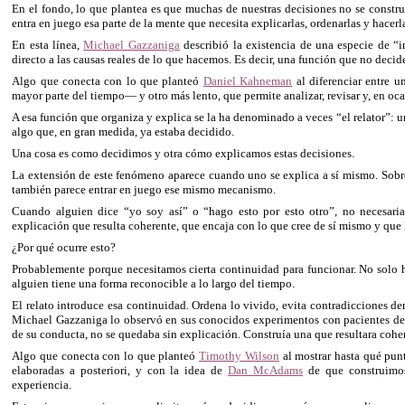
En el fondo, lo que plantea es que muchas de nuestras decisiones no se constr
entra en juego esa parte de la mente que necesita explicarlas, ordenarlas y hacerl
En esta línea,
Michael Gazzaniga
describió la existencia de una especie de “i
directo a las causas reales de lo que hacemos. Es decir, una función que no decid
Algo que conecta con lo que planteó
Daniel Kahneman
al diferenciar entre u
mayor parte del tiempo— y otro más lento, que permite analizar, revisar y, en oca
A esa función que organiza y explica se la ha denominado a veces “el relator”: 
algo que, en gran medida, ya estaba decidido.
Una cosa es como decidimos y otra cómo explicamos estas decisiones.
La extensión de este fenómeno aparece cuando uno se explica a sí mismo. Sobre
también parece entrar en juego ese mismo mecanismo.
Cuando alguien dice “yo soy así” o “hago esto por esto otro”, no necesari
explicación que resulta coherente, que encaja con lo que cree de sí mismo y que 
¿Por qué ocurre esto?
Probablemente porque necesitamos cierta continuidad para funcionar. No solo 
alguien tiene una forma reconocible a lo largo del tiempo.
El relato introduce esa continuidad. Ordena lo vivido, evita contradicciones d
Michael Gazzaniga lo observó en sus conocidos experimentos con pacientes de 
de su conducta, no se quedaba sin explicación. Construía una que resultara cohe
Algo que conecta con lo que planteó
Timothy Wilson
al mostrar hasta qué pun
elaboradas a posteriori, y con la idea de
Dan McAdams
de que construimos
experiencia.