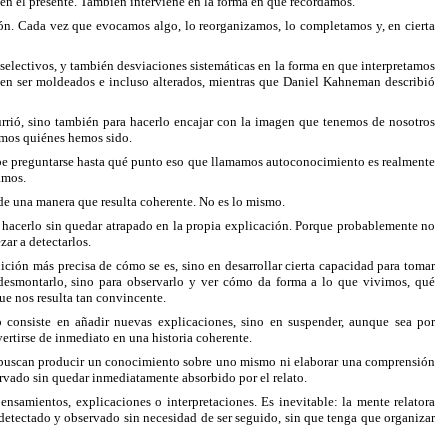
 el presente. También interviene en la forma en que recordamos.
ión. Cada vez que evocamos algo, lo reorganizamos, lo completamos y, en cierta
selectivos, y también desviaciones sistemáticas en la forma en que interpretamos
en ser moldeados e incluso alterados, mientras que Daniel Kahneman describió
currió, sino también para hacerlo encajar con la imagen que tenemos de nosotros
imos quiénes hemos sido.
cabe preguntarse hasta qué punto eso que llamamos autoconocimiento es realmente
amos.
e una manera que resulta coherente. No es lo mismo.
ómo hacerlo sin quedar atrapado en la propia explicación. Porque probablemente no
ar a detectarlos.
nición más precisa de cómo se es, sino en desarrollar cierta capacidad para tomar
 desmontarlo, sino para observarlo y ver cómo da forma a lo que vivimos, qué
ue nos resulta tan convincente.
o consiste en añadir nuevas explicaciones, sino en suspender, aunque sea por
ertirse de inmediato en una historia coherente.
o buscan producir un conocimiento sobre uno mismo ni elaborar una comprensión
ervado sin quedar inmediatamente absorbido por el relato.
ensamientos, explicaciones o interpretaciones. Es inevitable: la mente relatora
 detectado y observado sin necesidad de ser seguido, sin que tenga que organizar