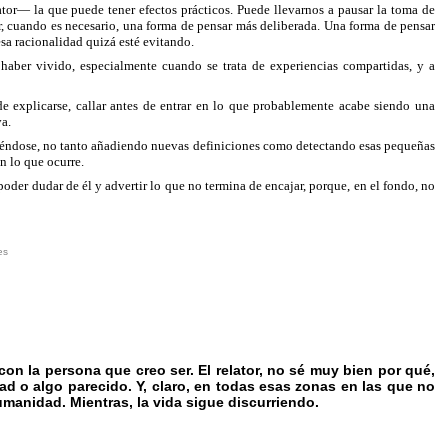
tor— la que puede tener efectos prácticos. Puede llevarnos a pausar la toma de
ir, cuando es necesario, una forma de pensar más deliberada. Una forma de pensar
sa racionalidad quizá esté evitando.
haber vivido, especialmente cuando se trata de experiencias compartidas, y a
de explicarse, callar antes de entrar en lo que probablemente acabe siendo una
a.
ociéndose, no tanto añadiendo nuevas definiciones como detectando esas pequeñas
n lo que ocurre.
poder dudar de él y advertir lo que no termina de encajar, porque, en el fondo, no
es
on la persona que creo ser. El relator, no sé muy bien por qué,
ad o algo parecido. Y, claro, en todas esas zonas en las que no
anidad. Mientras, la vida sigue discurriendo.