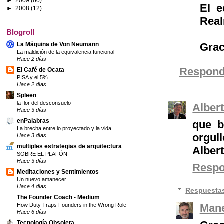
►
2009
(60)
El e
►
2008
(12)
Real
Blogroll
La Máquina de Von Neumann
Grac
La maldición de la equivalencia funcional
Hace 2 días
Respond
El Café de Ocata
PISA y el 5%
Hace 2 días
Spleen
la flor del desconsuelo
Alber
Hace 3 días
enPalabras
que b
La brecha entre lo proyectado y la vida
orgull
Hace 3 días
multiples estrategias de arquitectura
Alber
SOBRE EL PLAFÓN
Hace 3 días
Resp
Meditaciones y Sentimientos
Un nuevo amanecer
Hace 4 días
Respuesta
The Founder Coach - Medium
How Duty Traps Founders in the Wrong Role
Mane
Hace 6 días
Tecnología Obsoleta