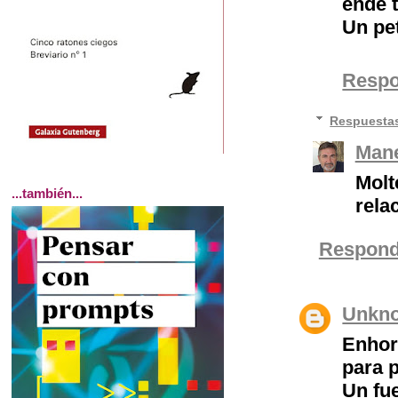
ende 
Un pet
Resp
Respuesta
Mane
Molt
...también...
rela
Respond
Unkn
Enhor
para 
Un fue