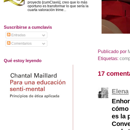
proyecto [cumClavis], creo que lo más
oportuno es transformar lo que sería la
cuarta valoración trime...
Suscribirse a cumclavis
Entradas
Comentarios
Publicado por
Etiquetas:
comp
Qué estoy leyendo
17 coment
Elena
Enhor
cómo 
es la 
Conve