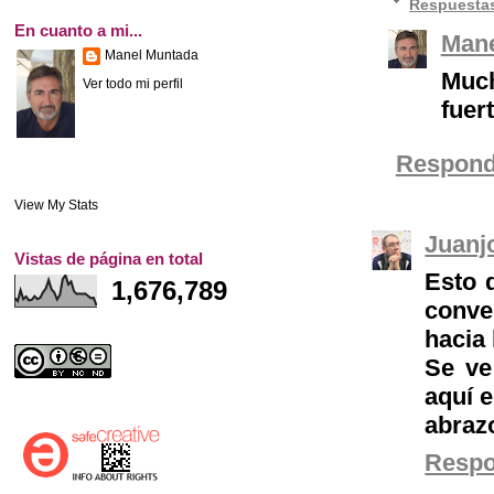
Respuesta
En cuanto a mi...
Mane
Manel Muntada
Much
Ver todo mi perfil
fuert
Respond
View My Stats
Juanj
Vistas de página en total
Esto 
1,676,789
conve
hacia
Se ve
aquí 
abraz
Resp