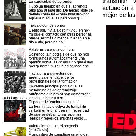
transmitir
La capacidad de aprender
Hubo un tiempo en que el aprendiz
actuación a 
buscaba al maestro. De hecho, éste se
mejor de las
definía como tal –como maestro- por
aquella o aquellas personas q...
Trabajo con personas
L eído así, invita a decir ¿y quién no?
Ya que el contacto con otras personas
puede ser más o menos intenso en el
día a día, pero no ha...
Palabras para una opinión.
Sostengo la hipótesis de que no nos
formulamos automáticamente una
opinión sobre las cosas sino que éstas
nos generan multitud de sensacione...
Hacia una arquitectura del
aprendizaje: el papel de los
profesionales de la formación
La causa principal por la que las
metodologías de aprendizaje
autónomo e informal han demostrado,
a lo largo de la historia, ser realmen...
El poder de "contar un cuento"
La forma más efectiva de transmitir
verbalmente una idea sin necesidad
de que se deban tomar apuntes,
leerlos y releerlos, muchas veces...
Valoración anual del proyecto
[cumClavis]
A unos días de cumplirse un año del