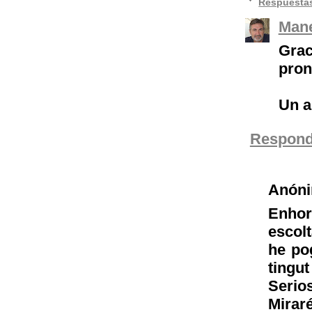
Respuesta
Mane
Grac
pron
Un a
Respond
Anón
Enho
escolt
he pog
tingut
Serio
Miraré