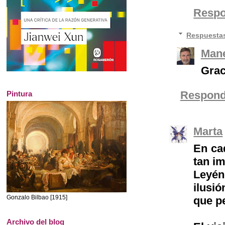
Resp
Respuesta
Mane
Grac
Respond
Pintura
Marta
En ca
tan im
Leyén
ilusi
Gonzalo Bilbao [1915]
que pe
Archivo del blog