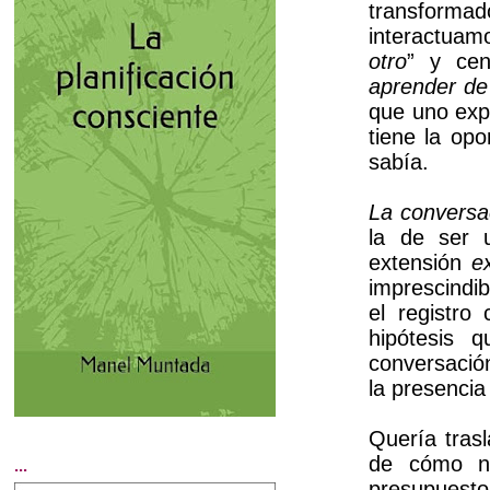
transforma
interactuamo
otro
” y cen
aprender d
que uno exp
tiene la op
sabía.
La conversac
la de ser 
extensión
e
imprescindi
el registro
hipótesis 
conversaci
la presencia
Quería tras
de cómo no
...
presupuesto