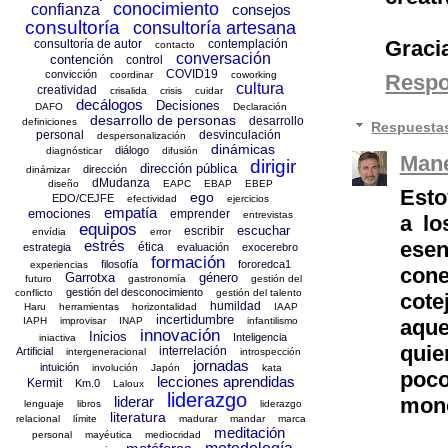
conocimiento
confianza
consejos
consultoría
consultoría artesana
Graci
consultoría de autor
contemplación
contacto
conversación
contención
control
COVID19
convicción
coordinar
coworking
Resp
cultura
creatividad
crisalida
crisis
cuidar
decálogos
Decisiones
DAFO
Declaración
desarrollo de personas
desarrollo
definiciones
Respuesta
personal
desvinculación
despersonalización
dinámicas
diálogo
diagnósticar
difusión
Mane
dirigir
dirección pública
dirección
dinámizar
dMudanza
diseño
EAPC
EBAP
EBEP
Esto
ego
EDO/CEJFE
efectividad
ejercicios
empatía
emociones
emprender
entrevistas
a lo
equipos
escuchar
escribir
envídia
error
esen
estrés
ética
estrategia
evaluación
exocerebro
formación
filosofía
fororedca1
experiencias
con
Garrotxa
género
futuro
gastronomía
gestión del
gestión del desconocimiento
conflicto
gestión del talento
cote
humildad
Haru
herramientas
horizontalidad
IAAP
incertidumbre
aque
IAPH
improvisar
INAP
infantilismo
innovación
Inicios
Inteligencia
iniactiva
quie
interrelación
Artificial
intergeneracional
introspección
jornadas
intuición
involución
Japón
kata
poc
lecciones aprendidas
Kermit
Km.0
Laloux
liderazgo
monó
liderar
lenguaje
libros
liderazgo
literatura
relacional
límite
madurar
mandar
marca
meditación
personal
mayéutica
mediocridad