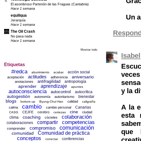
Grac
El asombroso Partenón de las Fraguas (Cantabria)
Hace 1 semana
equiliqua
Un a
Jerarquía
Hace 1 semana
Respond
The Oil Crash
No pasa nada
Hace 1 semana
Mostrar todo
Isabel
Etiquetas
Escuc
#redca
acción social
veces
aburrimiento
acabar
actitudes
aniversario
aceptación
adherencia
sensa
antifragilidad
antropología
anotaciones
aprendizaje
aprender
apuntes
y la d
autoconsciencia
autocontrol
autocrítica
autogestión
bienestar
autonomía
autoritarismo
blogs
calidad
bottom up
Byung-Chul Han
caligrafía
A la 
cambio
Canarias
calma
cambio personal
cine
CEJFE
cerebro
ciudad
CASG
certezas
esta 
colaboración
coaching
clima
cócteles
competencias
sabem
compartir
colaboraciones
comunicación
compromiso
comprender
que l
Comunidad de práctica
comunidad
conceptos
creati
conferencias
conectar