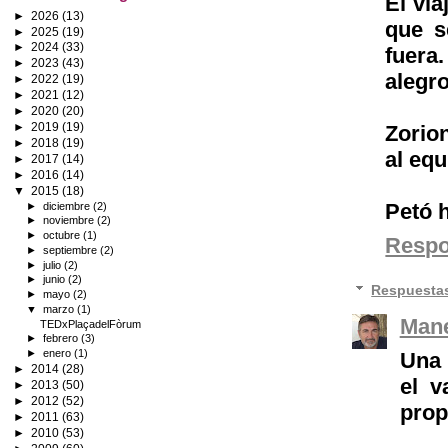
El via
►
2026
(13)
que s
►
2025
(19)
►
2024
(33)
fuera
►
2023
(43)
alegr
►
2022
(19)
►
2021
(12)
►
2020
(20)
►
2019
(19)
Zorion
►
2018
(19)
al equ
►
2017
(14)
►
2016
(14)
▼
2015
(18)
Petó 
►
diciembre
(2)
►
noviembre
(2)
►
octubre
(1)
Resp
►
septiembre
(2)
►
julio
(2)
►
junio
(2)
Respuesta
►
mayo
(2)
▼
marzo
(1)
Mane
TEDxPlaçadelFòrum
►
febrero
(3)
►
enero
(1)
Una 
►
2014
(28)
el v
►
2013
(50)
►
2012
(52)
prop
►
2011
(63)
►
2010
(53)