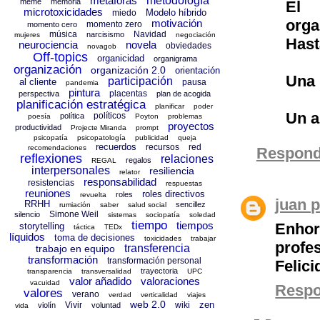
metáforas
metodología
meme
memoria
El 
microtoxicidades
Modelo híbrido
miedo
orga
motivación
momento zero
momento cero
música
Navidad
narcisismo
mujeres
negociación
Hast
neurociencia
novela
obviedades
novagob
Off-topics
organicidad
organigrama
organización
organización 2.0
orientación
Una 
participación
al cliente
pausa
pandemia
pintura
placentas
perspectiva
plan de acogida
planificación estratégica
planificar
poder
Un a
políticos
política
poesía
Poyton
problemas
proyectos
productividad
Projecte Miranda
prompt
psicopatía
psicopatología
publicidad
queja
recuerdos
recursos
red
recomendaciones
Respond
reflexiones
relaciones
regalos
REGAL
interpersonales
resiliencia
relator
responsabilidad
resistencias
respuestas
reuniones
roles directivos
roles
revuelta
juan 
RRHH
sencillez
rumiación
saber
salud social
Simone Weil
silencio
sistemas
sociopatía
soledad
tiempo
tiempos
Enho
storytelling
táctica
TEDx
líquidos
toma de decisiones
toxicidades
trabajar
profe
transferencia
trabajo en equipo
transformación
transformación personal
Felic
trayectoria
transparencia
transversalidad
UPC
valor añadido
valoraciones
vacuidad
Resp
valores
verano
verdad
verticalidad
viajes
web 2.0
zen
Vivir
wiki
violín
voluntad
vida