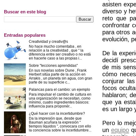
asisten expe
diverso y he
Buscar en este blog
reto que p
confrontar c
para otros a
Entradas populares
evolución, p
Creatividad y creativ@s
No hace mucho comentaba , en
relación a la creatividad , que “ la
De la exper
diferencia entre ser creativo o no está
en hacerle caso a las propias i...
decidí pres
Sobre "lecciones aprendidas"
de mis sens
En sus novelas sobre Dune , Frank
cómo necesi
Herbert sitúa parte de la acción en
Arrakis , un planeta sin agua, con gran
conjurar las
parte de su superficie c...
focos ocult
Palancas para el cambio: un ejemplo
hablaron; d
Para impulsar el cambio de cultura en
una organización se necesitan, como
que ya esta
mínimo, cuatro ingredientes básicos:
influencia para proponér...
es un largo y
¿Qué hacer con la incertidumbre?
Da la impresión que, desde que
Pero lo mejo
Bauman acuñara la expresión “
tiempos líquidos ”, convocara con ello
un
equipo
qu
la conciencia sobre la incertidumbre...