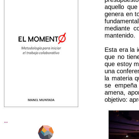
aquello que
genera en to
fundamenta
mediante co
mantenido.
Esta era la
que no tien
que estoy m
una conferen
la materia q
se empeña 
amena, apor
objetivo: ap
...