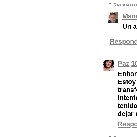
Respuesta
Mane
Un a
Respond
Paz
1
Enhor
Esto
trans
Inten
tenid
dejar 
Resp