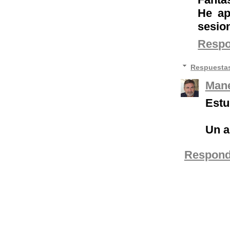
He ap
sesio
Resp
Respuesta
Mane
Estu
Un a
Respond