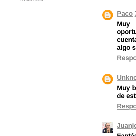
Paco
Muy b
oport
cuent
algo s
Resp
Unkn
Muy b
de est
Resp
Juanj
Fantás