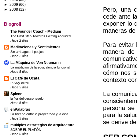
►
2009
(60)
Pero, una c
►
2008
(12)
cede ante la
exponer lo 
Blogroll
maneras de 
The Founder Coach - Medium
The First Step Towards Getting Acquired
Hace 2 días
Para evitar 
Meditaciones y Sentimientos
manera de 
Sin ambages ni peajes
Hace 2 días
comunicati
La Máquina de Von Neumann
afirmativam
La maldición de la equivalencia funcional
cómo nos se
Hace 5 días
El Café de Ocata
contexto co
PISA y el 5%
Hace 5 días
La comunica
Spleen
la flor del desconsuelo
conscienteme
Hace 5 días
persona se 
enPalabras
para la salu
La brecha entre lo proyectado y la vida
Hace 5 días
se derive de
multiples estrategias de arquitectura
SOBRE EL PLAFÓN
Hace 6 días