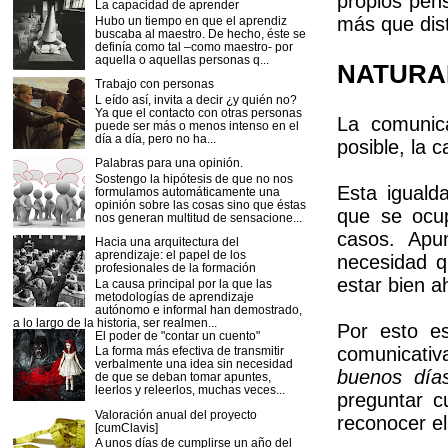
propios pen
La capacidad de aprender
más que dist
Hubo un tiempo en que el aprendiz
buscaba al maestro. De hecho, éste se
definía como tal –como maestro- por
aquella o aquellas personas q...
NATURA
Trabajo con personas
L eído así, invita a decir ¿y quién no?
Ya que el contacto con otras personas
La comunic
puede ser más o menos intenso en el
día a día, pero no ha...
posible, la c
Palabras para una opinión.
Sostengo la hipótesis de que no nos
Esta igualda
formulamos automáticamente una
opinión sobre las cosas sino que éstas
que se ocu
nos generan multitud de sensacione...
casos. Apu
Hacia una arquitectura del
aprendizaje: el papel de los
necesidad q
profesionales de la formación
estar bien 
La causa principal por la que las
metodologías de aprendizaje
autónomo e informal han demostrado,
a lo largo de la historia, ser realmen...
Por esto es
El poder de "contar un cuento"
comunicativ
La forma más efectiva de transmitir
verbalmente una idea sin necesidad
buenos día
de que se deban tomar apuntes,
leerlos y releerlos, muchas veces...
preguntar 
Valoración anual del proyecto
reconocer el
[cumClavis]
A unos días de cumplirse un año del