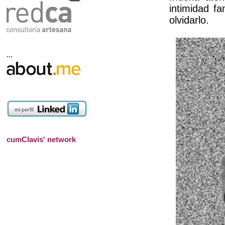
intimidad f
olvidarlo.
...
cumClavis' network