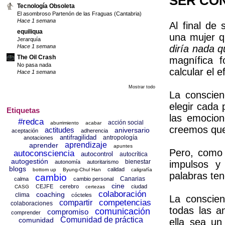
SER CO
Tecnología Obsoleta
El asombroso Partenón de las Fraguas (Cantabria)
Hace 1 semana
Al final de
equiliqua
una mujer q
Jerarquía
diría nada q
Hace 1 semana
The Oil Crash
magnífica f
No pasa nada
calcular el 
Hace 1 semana
Mostrar todo
La conscien
elegir cada
Etiquetas
las emocion
#redca
acción social
aburrimiento
acabar
creemos que 
actitudes
aniversario
aceptación
adherencia
antifragilidad
antropología
anotaciones
aprendizaje
aprender
apuntes
Pero, como 
autoconsciencia
autocontrol
autocrítica
autogestión
bienestar
autonomía
autoritarismo
impulsos y 
blogs
calidad
bottom up
Byung-Chul Han
caligrafía
palabras te
cambio
Canarias
calma
cambio personal
cine
CEJFE
cerebro
ciudad
CASG
certezas
colaboración
coaching
clima
cócteles
La conscien
competencias
compartir
colaboraciones
todas las a
comunicación
compromiso
comprender
Comunidad de práctica
comunidad
ella sea un