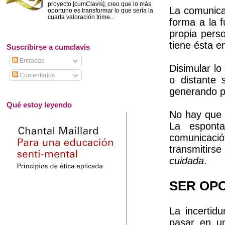
proyecto [cumClavis], creo que lo más
La comunicac
oportuno es transformar lo que sería la
cuarta valoración trime...
forma a la 
propia pers
tiene ésta en
Suscribirse a cumclavis
Entradas
Disimular lo
Comentarios
o distante 
generando p
Qué estoy leyendo
No hay que 
La esponta
comunicació
transmitirs
cuidada
.
SER OP
La incertid
pasar en u