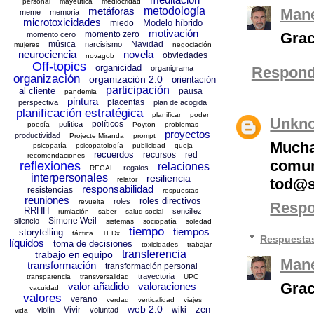
personal
mayéutica
mediocridad
metáforas
metodología
Mane
meme
memoria
microtoxicidades
Modelo híbrido
miedo
motivación
momento zero
Grac
momento cero
música
Navidad
narcisismo
mujeres
negociación
neurociencia
novela
obviedades
novagob
Off-topics
organicidad
organigrama
Respond
organización
organización 2.0
orientación
participación
al cliente
pausa
pandemia
pintura
placentas
perspectiva
plan de acogida
planificación estratégica
planificar
poder
Unkn
políticos
política
poesía
Poyton
problemas
proyectos
productividad
Projecte Miranda
prompt
Mucha
psicopatía
psicopatología
publicidad
queja
recuerdos
recursos
red
recomendaciones
comun
reflexiones
relaciones
regalos
REGAL
interpersonales
resiliencia
tod@s
relator
responsabilidad
resistencias
respuestas
reuniones
roles directivos
roles
revuelta
Resp
RRHH
sencillez
rumiación
saber
salud social
Simone Weil
silencio
sistemas
sociopatía
soledad
tiempo
tiempos
storytelling
táctica
TEDx
Respuesta
líquidos
toma de decisiones
toxicidades
trabajar
transferencia
trabajo en equipo
Mane
transformación
transformación personal
trayectoria
transparencia
transversalidad
UPC
Grac
valor añadido
valoraciones
vacuidad
valores
verano
verdad
verticalidad
viajes
web 2.0
zen
Vivir
wiki
violín
voluntad
vida