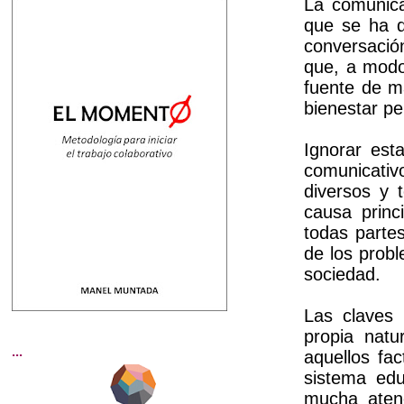
La comunica
que se ha d
conversació
que, a modo
fuente de m
bienestar pe
Ignorar est
comunicativ
diversos y 
causa princ
todas parte
de los prob
sociedad.
Las claves
propia natu
...
aquellos fa
sistema ed
mucha aten