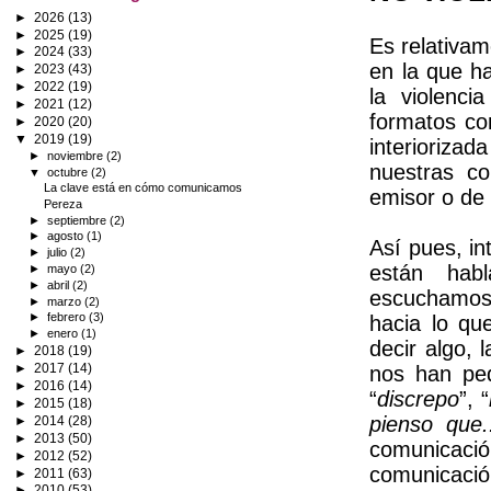
►
2026
(13)
►
2025
(19)
Es relativam
►
2024
(33)
en la que ha
►
2023
(43)
►
2022
(19)
la violenc
►
2021
(12)
formatos co
►
2020
(20)
▼
2019
(19)
interioriz
►
noviembre
(2)
nuestras c
▼
octubre
(2)
La clave está en cómo comunicamos
emisor o de 
Pereza
►
septiembre
(2)
►
agosto
(1)
Así pues, in
►
julio
(2)
están hab
►
mayo
(2)
►
abril
(2)
escuchamos, 
►
marzo
(2)
►
febrero
(3)
hacia lo qu
►
enero
(1)
decir algo, 
►
2018
(19)
►
2017
(14)
nos han ped
►
2016
(14)
“
discrepo
”, “
►
2015
(18)
pienso que.
►
2014
(28)
►
2013
(50)
comunicaci
►
2012
(52)
comunicació
►
2011
(63)
►
2010
(53)