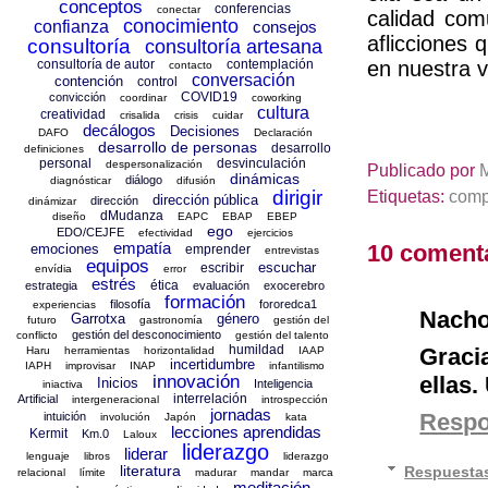
conceptos
conferencias
conectar
calidad com
conocimiento
confianza
consejos
aflicciones 
consultoría
consultoría artesana
consultoría de autor
contemplación
en nuestra v
contacto
conversación
contención
control
COVID19
convicción
coordinar
coworking
cultura
creatividad
crisalida
crisis
cuidar
decálogos
Decisiones
DAFO
Declaración
desarrollo de personas
desarrollo
definiciones
personal
desvinculación
despersonalización
Publicado por
dinámicas
diálogo
diagnósticar
difusión
dirigir
Etiquetas:
comp
dirección pública
dirección
dinámizar
dMudanza
diseño
EAPC
EBAP
EBEP
ego
EDO/CEJFE
efectividad
ejercicios
empatía
10 coment
emociones
emprender
entrevistas
equipos
escuchar
escribir
envídia
error
estrés
ética
estrategia
evaluación
exocerebro
formación
filosofía
fororedca1
experiencias
Nacho
Garrotxa
género
futuro
gastronomía
gestión del
gestión del desconocimiento
conflicto
gestión del talento
humildad
Gracia
Haru
herramientas
horizontalidad
IAAP
incertidumbre
IAPH
improvisar
INAP
infantilismo
innovación
ellas.
Inicios
Inteligencia
iniactiva
interrelación
Artificial
intergeneracional
introspección
jornadas
Resp
intuición
involución
Japón
kata
lecciones aprendidas
Kermit
Km.0
Laloux
liderazgo
liderar
lenguaje
libros
liderazgo
literatura
Respuesta
relacional
límite
madurar
mandar
marca
meditación