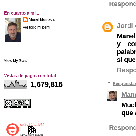
Respond
En cuanto a mi...
Manel Muntada
Jordi
Ver todo mi perfil
Manel
y co
palabr
si qu
View My Stats
Resp
Vistas de página en total
1,679,816
Respuesta
Mane
Much
que 
Respond