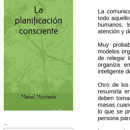
La comunica
todo aquell
humanos, l
atención y d
Muy probab
modelos org
de relegar 
organiza e
inteligente d
Otro de los
resumirla e
deben tomar
masas cuand
lo que se pr
persona par
...