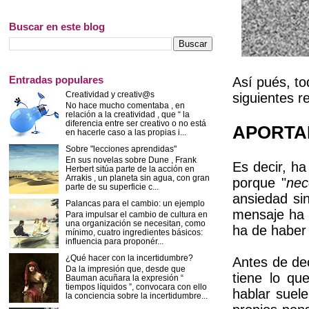
Buscar en este blog
Entradas populares
Así pués, to
Creatividad y creativ@s
siguientes r
No hace mucho comentaba , en
relación a la creatividad , que “ la
diferencia entre ser creativo o no está
APORTA
en hacerle caso a las propias i...
Sobre "lecciones aprendidas"
En sus novelas sobre Dune , Frank
Es decir, ha
Herbert sitúa parte de la acción en
Arrakis , un planeta sin agua, con gran
porque "
nec
parte de su superficie c...
ansiedad sin
Palancas para el cambio: un ejemplo
mensaje ha 
Para impulsar el cambio de cultura en
una organización se necesitan, como
ha de haber
mínimo, cuatro ingredientes básicos:
influencia para proponér...
¿Qué hacer con la incertidumbre?
Antes de de
Da la impresión que, desde que
tiene lo qu
Bauman acuñara la expresión “
tiempos líquidos ”, convocara con ello
hablar suel
la conciencia sobre la incertidumbre...